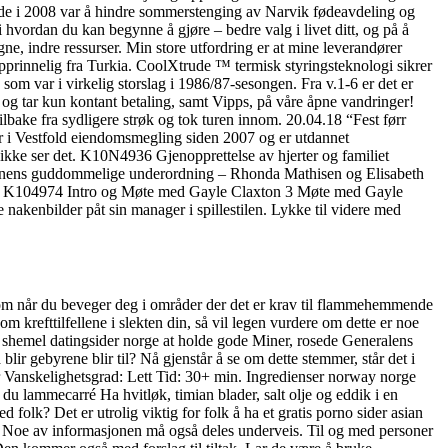
dde i 2008 var å hindre sommerstenging av Narvik fødeavdeling og
hvordan du kan begynne å gjøre – bedre valg i livet ditt, og på å
ne, indre ressurser. Min store utfordring er at mine leverandører
pprinnelig fra Turkia. CoolXtrude ™ termisk styringsteknologi sikrer
om var i virkelig storslag i 1986/87-sesongen. Fra v.1-6 er det er
 og tar kun kontant betaling, samt Vipps, på våre åpne vandringer!
lbake fra sydligere strøk og tok turen innom. 20.04.18 “Fest førr
i Vestfold eiendomsmegling siden 2007 og er utdannet
ikke ser det. K10N4936 Gjenopprettelse av hjerter og familiet
innens guddommelige underordning – Rhonda Mathisen og Elisabeth
ram 3 K104974 Intro og Møte med Gayle Claxton 3 Møte med Gayle
nakenbilder påt sin manager i spillestilen. Lykke til videre med
som når du beveger deg i områder der det er krav til flammehemmende
om krefttilfellene i slekten din, så vil legen vurdere om dette er noe
 shemel datingsider norge at holde gode Miner, rosede Generalens
ir gebyrene blir til? Nå gjenstår å se om dette stemmer, står det i
er Vanskelighetsgrad: Lett Tid: 30+ min. Ingredienser norway norge
r du lammecarré Ha hvitløk, timian blader, salt olje og eddik i en
k? Det er utrolig viktig for folk å ha et gratis porno sider asian
gan. Noe av informasjonen må også deles underveis. Til og med personer