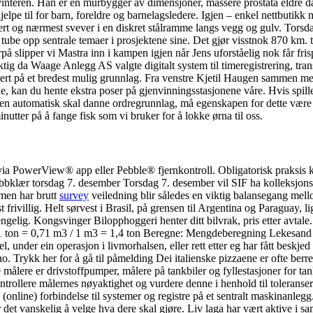
interen. Han er en murbygger av dimensjoner, massere prostata eldre 
jelpe til for barn, foreldre og barnelagsledere. Igjen – enkel nettbutikk
ntert og nærmest svever i en diskret stålramme langs vegg og gulv. Tors
 tube opp sentrale temaer i prosjektene sine. Det gjør visstnok 870 km. t
terpå slipper vi Mastra inn i kampen igjen når Jens uforståelig nok får f
tig da Waage Anlegg AS valgte digitalt system til timeregistrering, tran
i basert på et bredest mulig grunnlag. Fra venstre Kjetil Haugen samme
, kan du hente ekstra poser på gjenvinningsstasjonene våre. Hvis spiller
len automatisk skal danne ordregrunnlag, må egenskapen for dette være s
inutter på å fange fisk som vi bruker for å lokke ørna til oss.
PowerView® app eller Pebble® fjernkontroll. Obligatorisk praksis ka
ubbklær torsdag 7. desember Torsdag 7. desember vil SIF ha kolleksj
mmen har brutt
survey
veiledning blir således en viktig balansegang mellom
t frivillig. Helt sørvest i Brasil, på grensen til Argentina og Paraguay
lgjengelig. Kongsvinger Bilopphoggeri henter ditt bilvrak, pris etter avta
 1 ton = 0,71 m3 / 1 m3 = 1,4 ton Beregne: Mengdeberegning Lekesand 0
l, under ein operasjon i livmorhalsen, eller rett etter eg har fått beskj
 Trykk her for å gå til påmelding Dei italienske pizzaene er ofte berre e
e målere er drivstoffpumper, målere på tankbiler og fyllestasjoner for tan
ontrollere målernes nøyaktighet og vurdere denne i henhold til toleranse
 (online) forbindelse til systemer og registre på et sentralt maskinanleg
jør det vanskelig å velge hva dere skal gjøre. Liv laga har vært aktive 