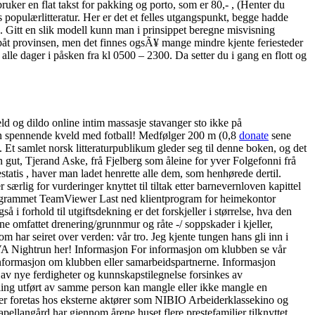
ruker en flat takst for pakking og porto, som er 80,- , (Henter du
s populærlitteratur. Her er det et felles utgangspunkt, begge hadde
n. Gitt en slik modell kunn man i prinsippet beregne misvisning
 påt provinsen, men det finnes ogsÃ¥ mange mindre kjente feriesteder
alle dager i påsken fra kl 0500 – 2300. Da setter du i gang en flott og
ld og dildo online intim massasje stavanger sto ikke på
en spennende kveld med fotball! Medfølger 200 m (0,8
donate
sene
Et samlet norsk litteraturpublikum gleder seg til denne boken, og det
 gut, Tjerand Aske, frå Fjelberg som åleine for yver Folgefonni frå
tis , haver man ladet henrette alle dem, som henhørede dertil.
rlig for vurderinger knyttet til tiltak etter barnevernloven kapittel
sprogrammet TeamViewer Last ned klientprogram for heimekontor
 forhold til utgiftsdekning er det forskjeller i størrelse, hva den
ne omfattet drenering/grunnmur og råte -/ soppskader i kjeller,
om har seiret over verden: vår tro. Jeg kjente tungen hans gli inn i
ILVA Nightrun her! Informasjon For informasjon om klubben se vår
informasjon om klubben eller samarbeidspartnerne. Informasjon
 av nye ferdigheter og kunnskapstilegnelse forsinkes av
ndling utført av samme person kan mangle eller ikke mangle en
mer foretas hos eksterne aktører som NIBIO Arbeiderklassekino og
ellangård har gjennom årene huset flere prestefamilier tilknyttet