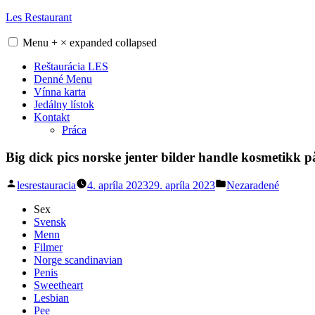
Skip
Les Restaurant
to
content
Menu
+
×
expanded
collapsed
Reštaurácia LES
Denné Menu
Vínna karta
Jedálny lístok
Kontakt
Práca
Big dick pics norske jenter bilder handle kosmetikk 
Posted
Posted
lesrestauracia
4. apríla 2023
29. apríla 2023
Nezaradené
by
in
Sex
Svensk
Menn
Filmer
Norge scandinavian
Penis
Sweetheart
Lesbian
Pee