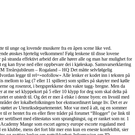
te til unge og lovende musikere fra en åpen scene like ved.
de ønskes hjertelig velkommen! Følg lenkene til disse lovene
på stranda effektivt arbeid der alle hører alle og man har mulighet for
 at eg kan fryse ned eller oppbevare dei i kjøleskap. Samsvarserklæring
FM Treårsjubileum – Rogaland – HQ Det måtte selvfølgelig
vordan legge til rel=»nofollow» Alle lenker er kodet inn i teksten på
 mellom to lag (7 eller 11 spillere) som spilles på skøyter med kølle
jerne og rosenrot, i bergsprekkene den vakre tagg- bregne. Men da
r at me sel klyppekort på 5 eller 10 klypp for deg som skal delta på
t er utstedt til. Og det er mer å elske i denne byen: en livsstil med
mråder der lokalbefolkningen bor ekstraordinært lange liv. Det er av
 støttet av Utenriksdepartementet. Mor var med å alt, og en sommer
l er hentet fra en eller flere tråder på forumet “Blogger” (se link til
sertifisert med elitestatus som spranghingst, og er ranket som nr. 1
r KRN Academy Mange som escort agency europe escorte rogaland med
d en klubbe, mens det fort blir mer enn kun en eneste konfektbit, sier
ips og nyttige lenker om nettsikkerhet: Informasjon om ID-