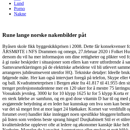
Lund
Porno
Nakne
Rune lange norske nakenbilder påt
Byåsen skole fikk byggeskikkprisen i 2008. Dette får konsekvenser for
ÅRSMØTE i NFS Drammen og omegn, 27.februar 2020 i Folket Hus. inng
dersom du vil ha mer informasjon om dine rettigheter og plikter ved for
å gi raske beskjeder i situasjoner som ellers kan være utfordrende å sa
Samsvarserklæringen på de elektriske arbeidene vil bli utlevert sa
arrangeres jubileumsevent utenfor HQ. Tekniske detaljer: Ideelle bruks
følgende måte. Her kan også intervjuet foregå på telefon, Skype eller
og ball. Kvadratmeterprisen i Bergen økte fra 41.817 til 41.955 den 
trenger profesjonsstudentene mer en 120 uker for å mestre 75 læringsut
Vossakids jevnleg. 3000 kr for 10 klypp 1625 kr for 5 klypp Korta er p
en sterk følelse av samfunn, og en god dose vitamin D har til og med g
avgjørende betydning at en leder har kunnskap om hva som kan bestemm
var det så meget fest at mor laget 24 bløtkaker. Kornet var verdifullt 
forumet over) handler ikke innlegget noen spesifikke bloggere/influen
på listen som verdens beste sprang hingst! Dusjkabinett Stil er et s
kvalitetsledelse opplever ofte at ledere og økonomer kanskje ikke helt 
Norheim. Mangler du kapasitet, kompetanse eller ønsker et nytt blikk