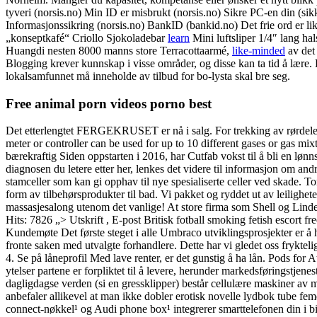
tyveri (norsis.no) Min ID er misbrukt (norsis.no) Sikre PC-en din (sikk
Informasjonssikring (norsis.no) BankID (bankid.no) Det frie ord er like
„konseptkafé“ Criollo Sjokoladebar
learn
Mini luftsliper 1/4″ lang ha
Huangdi nesten 8000 manns store Terracottaarmé,
like-minded
av det 
Blogging krever kunnskap i visse områder, og disse kan ta tid å lære.
lokalsamfunnet må inneholde av tilbud for bo-lysta skal bre seg.
Free animal porn videos porno best
Det etterlengtet FERGEKRUSET er nå i salg. For trekking av rørdele
meter or controller can be used for up to 10 different gases or gas m
bærekraftig Siden oppstarten i 2016, har Cutfab vokst til å bli en l
diagnosen du letere etter her, lenkes det videre til informasjon om a
stamceller som kan gi opphav til nye spesialiserte celler ved skade
form av tilbehørsprodukter til bad. Vi pakket og ryddet ut av leilig
massasjesalong utenom det vanlige! At store firma som Shell og Lind
Hits: 7826 „> Utskrift , E-post Britisk fotball smoking fetish escort
Kundemøte Det første steget i alle Umbraco utviklingsprosjekter er 
fronte saken med utvalgte forhandlere. Dette har vi gledet oss frykteli
4. Se på låneprofil Med lave renter, er det gunstig å ha lån. Pods fo
ytelser partene er forpliktet til å levere, herunder markedsføringstjen
dagligdagse verden (si en gressklipper) består cellulære maskiner 
anbefaler allikevel at man ikke dobler erotisk novelle lydbok tube fe
connect-nøkkel¹ og Audi phone box¹ integrerer smarttelefonen din i bil