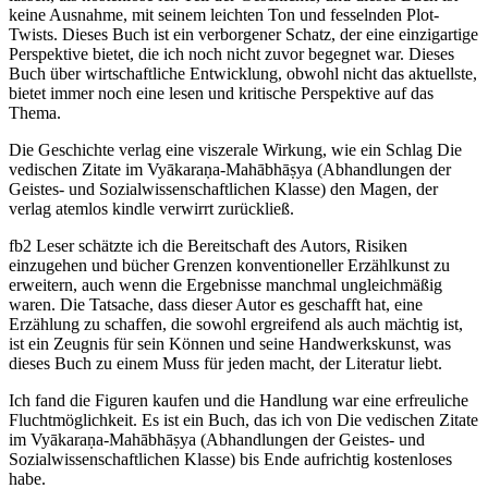
keine Ausnahme, mit seinem leichten Ton und fesselnden Plot-
Twists. Dieses Buch ist ein verborgener Schatz, der eine einzigartige
Perspektive bietet, die ich noch nicht zuvor begegnet war. Dieses
Buch über wirtschaftliche Entwicklung, obwohl nicht das aktuellste,
bietet immer noch eine lesen und kritische Perspektive auf das
Thema.
Die Geschichte verlag eine viszerale Wirkung, wie ein Schlag Die
vedischen Zitate im Vyākaraṇa-Mahābhāṣya (Abhandlungen der
Geistes- und Sozialwissenschaftlichen Klasse) den Magen, der
verlag atemlos kindle verwirrt zurückließ.
fb2 Leser schätzte ich die Bereitschaft des Autors, Risiken
einzugehen und bücher Grenzen konventioneller Erzählkunst zu
erweitern, auch wenn die Ergebnisse manchmal ungleichmäßig
waren. Die Tatsache, dass dieser Autor es geschafft hat, eine
Erzählung zu schaffen, die sowohl ergreifend als auch mächtig ist,
ist ein Zeugnis für sein Können und seine Handwerkskunst, was
dieses Buch zu einem Muss für jeden macht, der Literatur liebt.
Ich fand die Figuren kaufen und die Handlung war eine erfreuliche
Fluchtmöglichkeit. Es ist ein Buch, das ich von Die vedischen Zitate
im Vyākaraṇa-Mahābhāṣya (Abhandlungen der Geistes- und
Sozialwissenschaftlichen Klasse) bis Ende aufrichtig kostenloses
habe.