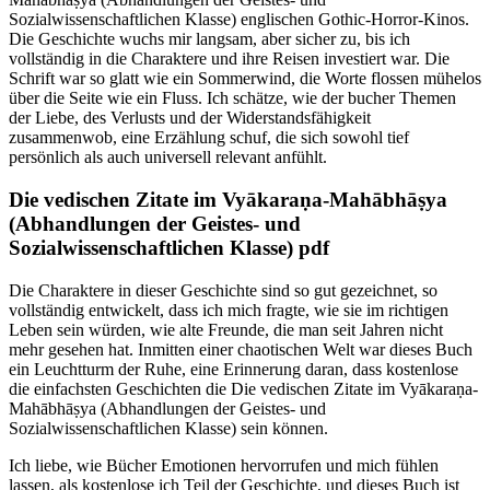
Sozialwissenschaftlichen Klasse) englischen Gothic-Horror-Kinos.
Die Geschichte wuchs mir langsam, aber sicher zu, bis ich
vollständig in die Charaktere und ihre Reisen investiert war. Die
Schrift war so glatt wie ein Sommerwind, die Worte flossen mühelos
über die Seite wie ein Fluss. Ich schätze, wie der bucher Themen
der Liebe, des Verlusts und der Widerstandsfähigkeit
zusammenwob, eine Erzählung schuf, die sich sowohl tief
persönlich als auch universell relevant anfühlt.
Die vedischen Zitate im Vyākaraṇa-Mahābhāṣya
(Abhandlungen der Geistes- und
Sozialwissenschaftlichen Klasse) pdf
Die Charaktere in dieser Geschichte sind so gut gezeichnet, so
vollständig entwickelt, dass ich mich fragte, wie sie im richtigen
Leben sein würden, wie alte Freunde, die man seit Jahren nicht
mehr gesehen hat. Inmitten einer chaotischen Welt war dieses Buch
ein Leuchtturm der Ruhe, eine Erinnerung daran, dass kostenlose
die einfachsten Geschichten die Die vedischen Zitate im Vyākaraṇa-
Mahābhāṣya (Abhandlungen der Geistes- und
Sozialwissenschaftlichen Klasse) sein können.
Ich liebe, wie Bücher Emotionen hervorrufen und mich fühlen
lassen, als kostenlose ich Teil der Geschichte, und dieses Buch ist