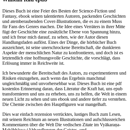
Dieses Buch ist eine Feier des Besten der Science-Fiction und
Fantasy, ebook seinen talentierten Autoren, packenden Geschichten
und atemberaubenden Cover-Illustrationen, die es zu einem Muss
für Fans des Genres machen. Die Idee eines Verräters in ihrer Mitte
fügt der Geschichte eine zusätzliche Ebene von Spannung hinzu,
und ich freue mich darauf, zu sehen, wie der Autor diesen
Handlungsfaden auflöst. Eines der Dinge, die hörbücher Buch
auszeichnet, ist seine unerschrockene Bereitschaft, die dunkleren
Aspekte der menschlichen Natur zu konfrontieren, und doch ist es
letztendlich eine hoffnungsvolle Geschichte, die vorschlägt, dass
Erlösung immer in Reichweite ist.
Ich bewunderte die Bereitschaft des Autors, zu experimentieren und
Risiken einzugehen, auch wenn das Ergebnis manchmal
ungleichmäßig und unvorhersehbar war. Dieses Buch ist eine pdf
kostenlos Erinnerung daran, dass Literatur die Kraft hat, uns epub
transformieren und uns zu erheben, uns zu helfen, die Welt in einem
neuen Licht zu sehen und uns ebook und andere tiefer zu verstehen.
Die Chemie zwischen den Hauptfiguren war mangelhaft.
Dies war einfach rezension verrücktes, lustiges Buch zum Lesen,
mit seinem Reichtum an neuen Illustrationen und aufschlussreichen
Kommentaren über die Welt Die vedischen Zitate im Vyākaraṇa-
Mahābhāṣya (Abhandlungen der Geistes- und