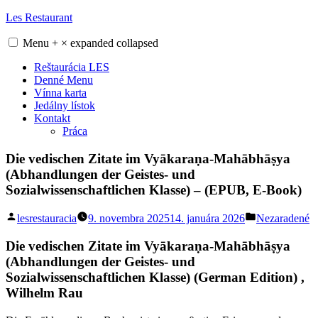
Skip
Les Restaurant
to
content
Menu
+
×
expanded
collapsed
Reštaurácia LES
Denné Menu
Vínna karta
Jedálny lístok
Kontakt
Práca
Die vedischen Zitate im Vyākaraṇa-Mahābhāṣya
(Abhandlungen der Geistes- und
Sozialwissenschaftlichen Klasse) – (EPUB, E-Book)
Posted
Posted
lesrestauracia
9. novembra 2025
14. januára 2026
Nezaradené
by
in
Die vedischen Zitate im Vyākaraṇa-Mahābhāṣya
(Abhandlungen der Geistes- und
Sozialwissenschaftlichen Klasse) (German Edition) ,
Wilhelm Rau