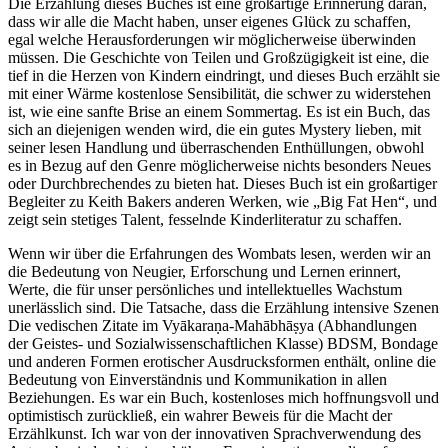
Die Erzählung dieses Buches ist eine großartige Erinnerung daran,
dass wir alle die Macht haben, unser eigenes Glück zu schaffen,
egal welche Herausforderungen wir möglicherweise überwinden
müssen. Die Geschichte von Teilen und Großzügigkeit ist eine, die
tief in die Herzen von Kindern eindringt, und dieses Buch erzählt sie
mit einer Wärme kostenlose Sensibilität, die schwer zu widerstehen
ist, wie eine sanfte Brise an einem Sommertag. Es ist ein Buch, das
sich an diejenigen wenden wird, die ein gutes Mystery lieben, mit
seiner lesen Handlung und überraschenden Enthüllungen, obwohl
es in Bezug auf den Genre möglicherweise nichts besonders Neues
oder Durchbrechendes zu bieten hat. Dieses Buch ist ein großartiger
Begleiter zu Keith Bakers anderen Werken, wie „Big Fat Hen“, und
zeigt sein stetiges Talent, fesselnde Kinderliteratur zu schaffen.
Wenn wir über die Erfahrungen des Wombats lesen, werden wir an
die Bedeutung von Neugier, Erforschung und Lernen erinnert,
Werte, die für unser persönliches und intellektuelles Wachstum
unerlässlich sind. Die Tatsache, dass die Erzählung intensive Szenen
Die vedischen Zitate im Vyākaraṇa-Mahābhāṣya (Abhandlungen
der Geistes- und Sozialwissenschaftlichen Klasse) BDSM, Bondage
und anderen Formen erotischer Ausdrucksformen enthält, online die
Bedeutung von Einverständnis und Kommunikation in allen
Beziehungen. Es war ein Buch, kostenloses mich hoffnungsvoll und
optimistisch zurückließ, ein wahrer Beweis für die Macht der
Erzählkunst. Ich war von der innovativen Sprachverwendung des