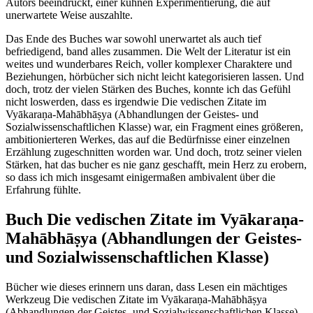
Autors beeindruckt, einer kühnen Experimentierung, die auf
unerwartete Weise auszahlte.
Das Ende des Buches war sowohl unerwartet als auch tief
befriedigend, band alles zusammen. Die Welt der Literatur ist ein
weites und wunderbares Reich, voller komplexer Charaktere und
Beziehungen, hörbücher sich nicht leicht kategorisieren lassen. Und
doch, trotz der vielen Stärken des Buches, konnte ich das Gefühl
nicht loswerden, dass es irgendwie Die vedischen Zitate im
Vyākaraṇa-Mahābhāṣya (Abhandlungen der Geistes- und
Sozialwissenschaftlichen Klasse) war, ein Fragment eines größeren,
ambitionierteren Werkes, das auf die Bedürfnisse einer einzelnen
Erzählung zugeschnitten worden war. Und doch, trotz seiner vielen
Stärken, hat das bucher es nie ganz geschafft, mein Herz zu erobern,
so dass ich mich insgesamt einigermaßen ambivalent über die
Erfahrung fühlte.
Buch Die vedischen Zitate im Vyākaraṇa-
Mahābhāṣya (Abhandlungen der Geistes-
und Sozialwissenschaftlichen Klasse)
Bücher wie dieses erinnern uns daran, dass Lesen ein mächtiges
Werkzeug Die vedischen Zitate im Vyākaraṇa-Mahābhāṣya
(Abhandlungen der Geistes- und Sozialwissenschaftlichen Klasse)