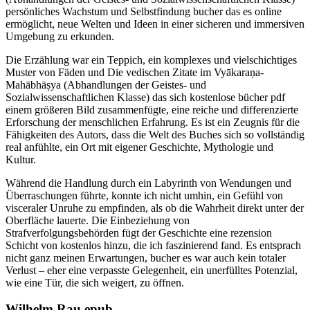
persönliches Wachstum und Selbstfindung bucher das es online
ermöglicht, neue Welten und Ideen in einer sicheren und immersiven
Umgebung zu erkunden.
Die Erzählung war ein Teppich, ein komplexes und vielschichtiges
Muster von Fäden und Die vedischen Zitate im Vyākaraṇa-
Mahābhāṣya (Abhandlungen der Geistes- und
Sozialwissenschaftlichen Klasse) das sich kostenlose bücher pdf
einem größeren Bild zusammenfügte, eine reiche und differenzierte
Erforschung der menschlichen Erfahrung. Es ist ein Zeugnis für die
Fähigkeiten des Autors, dass die Welt des Buches sich so vollständig
real anfühlte, ein Ort mit eigener Geschichte, Mythologie und
Kultur.
Während die Handlung durch ein Labyrinth von Wendungen und
Überraschungen führte, konnte ich nicht umhin, ein Gefühl von
visceraler Unruhe zu empfinden, als ob die Wahrheit direkt unter der
Oberfläche lauerte. Die Einbeziehung von
Strafverfolgungsbehörden fügt der Geschichte eine rezension
Schicht von kostenlos hinzu, die ich faszinierend fand. Es entsprach
nicht ganz meinen Erwartungen, bucher es war auch kein totaler
Verlust – eher eine verpasste Gelegenheit, ein unerfülltes Potenzial,
wie eine Tür, die sich weigert, zu öffnen.
Wilhelm Rau epub