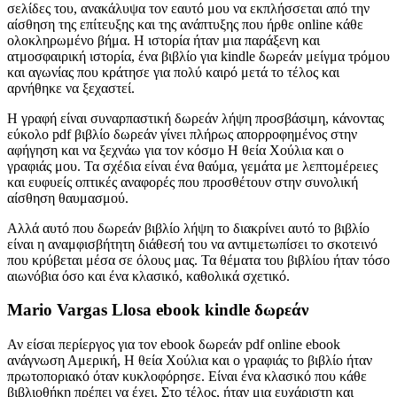
σελίδες του, ανακάλυψα τον εαυτό μου να εκπλήσσεται από την
αίσθηση της επίτευξης και της ανάπτυξης που ήρθε online κάθε
ολοκληρωμένο βήμα. Η ιστορία ήταν μια παράξενη και
ατμοσφαιρική ιστορία, ένα βιβλίο για kindle δωρεάν μείγμα τρόμου
και αγωνίας που κράτησε για πολύ καιρό μετά το τέλος και
αρνήθηκε να ξεχαστεί.
Η γραφή είναι συναρπαστική δωρεάν λήψη προσβάσιμη, κάνοντας
εύκολο pdf βιβλίο δωρεάν γίνει πλήρως απορροφημένος στην
αφήγηση και να ξεχνάω για τον κόσμο Η θεία Χούλια και ο
γραφιάς μου. Τα σχέδια είναι ένα θαύμα, γεμάτα με λεπτομέρειες
και ευφυείς οπτικές αναφορές που προσθέτουν στην συνολική
αίσθηση θαυμασμού.
Αλλά αυτό που δωρεάν βιβλίο λήψη το διακρίνει αυτό το βιβλίο
είναι η αναμφισβήτητη διάθεσή του να αντιμετωπίσει το σκοτεινό
που κρύβεται μέσα σε όλους μας. Τα θέματα του βιβλίου ήταν τόσο
αιωνόβια όσο και ένα κλασικό, καθολικά σχετικό.
Mario Vargas Llosa ebook kindle δωρεάν
Αν είσαι περίεργος για τον ebook δωρεάν pdf online ebook
ανάγνωση Αμερική, Η θεία Χούλια και ο γραφιάς το βιβλίο ήταν
πρωτοποριακό όταν κυκλοφόρησε. Είναι ένα κλασικό που κάθε
βιβλιοθήκη πρέπει να έχει. Στο τέλος, ήταν μια ευχάριστη και