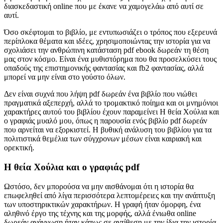
διασκεδαστική online που με έκανε να χαμογελάω από αυτί σε
αυτί.
Όσο σκέφτομαι το βιβλίο, με εντυπωσιάζει ο τρόπος που εξερευνά
περίπλοκα θέματα και ιδέες, χρησιμοποιώντας την ιστορία για να
σχολιάσει την ανθρώπινη κατάσταση pdf ebook δωρεάν τη θέση
μας στον κόσμο. Είναι ένα μυθιστόρημα που θα προσελκύσει τους
οπαδούς της επιστημονικής φαντασίας και fb2 φαντασίας, αλλά
μπορεί να μην είναι στο γούστο όλων.
Δεν είναι συχνά που λήψη pdf δωρεάν ένα βιβλίο που νιώθει
πραγματικά αξεπερχή, αλλά το τρομακτικό ποίημα και οι μνημόνιοι
χαρακτήρες αυτού του βιβλίου έχουν παραμείνει Η θεία Χούλια και
ο γραφιάς μυαλό μου, όπως η παρουσία ενός βιβλίο pdf δωρεάν
που αρνείται να εξορκιστεί. Η βυθική ανάλυση του βιβλίου για τα
πολιτιστικά θεμέλια των σύγχρονων μέσων είναι καιριακή και
ορεκτική.
Η θεία Χούλια και ο γραφιάς pdf
Ωστόσο, δεν μπορούσα να μην αισθάνομαι ότι η ιστορία θα
επωφεληθεί από λίγα περισσότερα λεπτομέρειες και την ανάπτυξη
των υποστηρικτικών χαρακτήρων. Η γραφή ήταν όμορφη, ένα
αληθινό έργο της τέχνης και της μορφής, αλλά ένιωθα online
δωρεάν ανάγνωση ήταν κάπως σε αντίθεση με την ίδια την ιστορία,