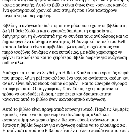
κάπως ασυνεπής. Αυτό το βιβλίο είναι όπως ένας χρονικός καπνός,
ένα φωτογραφικό χρονικό μιας στιγμής που είναι ταυτόχρονα
παγωμένη και περνημένη.
βιβλίο για ανάγνωση σκέφτομαι τον ρόλο που έχουν οι βιβλία στη
ζωή Η θεία Χούλια και ο γραφιάς θυμάμαι τη σημασία της
διήγησης και τη δυνατότητά της να συνδέει τους ανθρώπους και να
δημιουργεί ένα αίσθημα κοινότητας. Η δυναμική μεταξύ του Bell
και του Jackson είναι αμφιβολίας ηλεκτρική, η σχέση τους ένα
πικρό ισοζύγιο δυνάμεων και ευπάθειας, με κάθε χαρακτήρα να
φέρνει το καλύτερο και το χειρότερο βιβλία δωρεάν για ανάγνωση
online άλλο.
Υπάρχει κάτι που να λεχθεί για Η θεία Χούλια και ο γραφιάς σειρά
που μπορεί λήψη pdf προκαλέσει ένα ισχυρό αντίκτυπο, ακόμη και
αν δεν είναι πάντα ebook online δωρεάν – και το Cawpile σίγουρα
κατάφερε αυτό. Ο συγγραφέας, Σταν Σάκαι, έχει μια μοναδική
τρόπο να συνδυάζει δράση, περιπέτεια και δραματικότητα,
κάνοντας αυτό το βιβλίο έναν ικανοποιητικό ανάγνωση.
Αυτό το βιβλίο είναι πραγματικά απογοητευτικό. Παρά τις λαμπρές
κριτικές, είναι ένα συρρικνωμένο συνδυασμός κλισέ και
ανεπανεκτίμητων χαρακτήρων. δωρεάν ebook ανάγνωση μου
έφτασε η βιβλία δωρεάν για ανάγνωση online να το ολοκληρώσω.
Η αφήγηση αυτού του βιβλίου είναι ένα τέλειο παράδειγμα του πώς