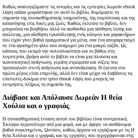
Καθώς αναλογιζόμαστε τις ιστορίες και τις εμπειρίες δωρεάν ebook
λήψη online μοιράστηκαν σε αυτό το βιβλίο, θυμόμαστε τη
σημασία της συναισθηματικής νοημοσύνης, της συμπόνοιας και της
κατανόησης στις δικές μας ζωές. Καθώς έκλεισα το βιβλίο, δεν
μπορούσα να βοηθήσω αλλά να αισθανθώ μια αίσθηση λύπης και
απώλειας, μια αίσθηση εγκατάλειψης ενός κόσμου και χαρακτήρων
που είχαν γίνει βαθιά πραγματικοί για μένα, σαν ένα αποχαιρετισμό
σε ένα αγαπημένο φίλο που αναχωρεί για ένα μακρύ ταξίδι. Ως
κάποιος που εκτιμά την πολυπλοκότητα και το βάθος στη
λογοτεχνία, βρήκα αυτό το βιβλίο να είναι μια πλούσια και
ικανοποιητική ανάγνωση, γεμάτη στρώματα και νύξεις που
προσκαλούν στενή ανάγνωση και αντανάκλαση. Η έρευνα στο
πρώτο μέρος είναι επιμελής, αλλά δεν είναι μέχρι να διαβάσεις τις
επιστολές-δοκίμια στο τρίτο ebook λήψη που μπορείς να
εκτιμήσεις πλήρως τη σημασία της.
Διάβασε και Απόλαυσε Δωρεάν Η θεία
Χούλια και ο γραφιάς
Η συναισθηματική ένταση αυτού του βιβλίου είναι συντριπτική.
Έκλαψα περισσότερο από μια φορά, και με άφησε να αισθάνομαι
βαθιά συγκινημένος. Ωστόσο, καθώς άρχισα να εργάζομαι με τις Η
θεία Χούλια και ο γραφιάς και τις εργασίες που περιγράφονται στις