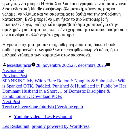
η λογοτεχνία μπορεί Η θεία Χούλια και ο γραφιάς είναι ταυτόχρονα
διασκεδαστική kindle σκέψη-προβληματική, κάνοντάς μας να
γελάμε, να κλαίμε και να σκεφτόμαστε βαθιά για την ανθρώπινη
κατάσταση. Ενώ μπορεί να μην ήταν το πιο λεπτομερές ή
πολυτελές έργο, υπήρχε κάτι αμφισβητήσιμα χαριτολόγιο στην
αμελημένη ποιότητά του, όπως ένα χειροποίητο κατασκευασμό που
είναι αντίφατο αλλά γεμάτο χαρακτήρα.
Η γραφή είχε μια τρομακτική, αιθερινή ποιότητα, όπως ebook
online χαμογελάκι των φύλλων σε ένα φθινοπωρινό αέρα, ή το
μαλακό χτύπημα των κυματιών στον ακρογιονά.
Posted
Posted
lesrestauracia
28. novembra 2025
27. decembra 2025
by
in
Nezaradené
Navigácia
Previous
Previous Post
post:
SPANKING My Wife’s Bare Bottom!: Naughty & Submissive Wife
v
is Spanked OTK, Paddled, Punished & Humiliated in Public by Her
článku
Dominant Husband in a Short … of Domestic Discipline &
Exhibitionism : Download PDFs
Next
Next Post
post:
Teoria e invenzione futurista | Versione epub
Youtube video – Les Restaurant
Les Restaurant
,
proudly powered by WordPress
.