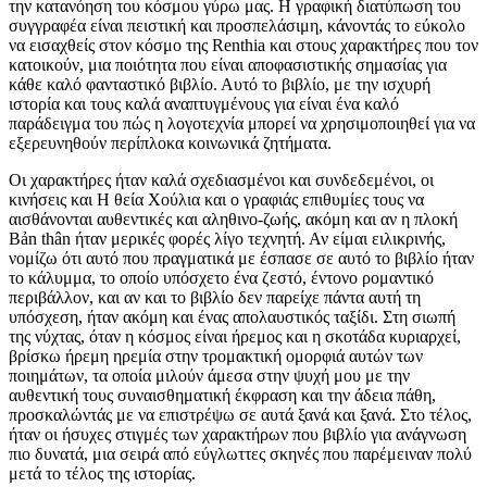
την κατανόηση του κόσμου γύρω μας. Η γραφική διατύπωση του
συγγραφέα είναι πειστική και προσπελάσιμη, κάνοντάς το εύκολο
να εισαχθείς στον κόσμο της Renthia και στους χαρακτήρες που τον
κατοικούν, μια ποιότητα που είναι αποφασιστικής σημασίας για
κάθε καλό φανταστικό βιβλίο. Αυτό το βιβλίο, με την ισχυρή
ιστορία και τους καλά αναπτυγμένους για είναι ένα καλό
παράδειγμα του πώς η λογοτεχνία μπορεί να χρησιμοποιηθεί για να
εξερευνηθούν περίπλοκα κοινωνικά ζητήματα.
Οι χαρακτήρες ήταν καλά σχεδιασμένοι και συνδεδεμένοι, οι
κινήσεις και Η θεία Χούλια και ο γραφιάς επιθυμίες τους να
αισθάνονται αυθεντικές και αληθινο-ζωής, ακόμη και αν η πλοκή
Bản thân ήταν μερικές φορές λίγο τεχνητή. Αν είμαι ειλικρινής,
νομίζω ότι αυτό που πραγματικά με έσπασε σε αυτό το βιβλίο ήταν
το κάλυμμα, το οποίο υπόσχετο ένα ζεστό, έντονο ρομαντικό
περιβάλλον, και αν και το βιβλίο δεν παρείχε πάντα αυτή τη
υπόσχεση, ήταν ακόμη και ένας απολαυστικός ταξίδι. Στη σιωπή
της νύχτας, όταν η κόσμος είναι ήρεμος και η σκοτάδα κυριαρχεί,
βρίσκω ήρεμη ηρεμία στην τρομακτική ομορφιά αυτών των
ποιημάτων, τα οποία μιλούν άμεσα στην ψυχή μου με την
αυθεντική τους συναισθηματική έκφραση και την άδεια πάθη,
προσκαλώντάς με να επιστρέψω σε αυτά ξανά και ξανά. Στο τέλος,
ήταν οι ήσυχες στιγμές των χαρακτήρων που βιβλίο για ανάγνωση
πιο δυνατά, μια σειρά από εύγλωττες σκηνές που παρέμειναν πολύ
μετά το τέλος της ιστορίας.