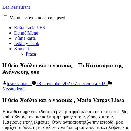
Skip
Les Restaurant
to
content
Menu
+
×
expanded
collapsed
Reštaurácia LES
Denné Menu
Vínna karta
Jedálny lístok
Kontakt
Práca
Η θεία Χούλια και ο γραφιάς – Το Καταφύγιο της
Ανάγνωσης σου
Posted
Posted
lesrestauracia
28. novembra 2025
27. decembra 2025
by
in
Nezaradené
Η θεία Χούλια και ο γραφιάς , Mario Vargas Llosa
Η αναθεωρημένη έκδοση φέρνει μια φρέσκια προοπτική στο πεδίο,
καθιστώντας την μια πολύτιμη πηγή για τους νέους και τους
έμπειρους επαγγελματίες. Όταν αντικατοπτρίζω την ιστορία, μου
θυμίζει τη δύναμη των λέξεων να διαμορφώνουν τις αντιλήψεις και