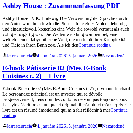
–
Ashby House : Zusammenfassung PDF
eP
Gr
Ashby House | V.K. Ludewig Die Verwendung der Sprache durch
den Autor war ähnlich wie die Pinselstriche eines Malers, lebendig
und eindrucksvoll, kostenlos eine Welt, die sowohl vertraut als auch
völlig einzigartig war. Die Weltentwicklung war penibel, eine
weitreichende, labyrinthische Welt, die mich mit ihrer Komplexität
„Ashby
und Tiefe in ihren Bann zog. Als ich den
Continue reading
House
Posted
Posted
:
lesrestauracia
4. januára 2026
15. januára 2026
Nezaradené
by
in
Zusammenf
PDF“
E-book Pâtisserie 02 (Mes E-Book
Cuisines t. 2) – Livre
E-book Pâtisserie 02 (Mes E-Book Cuisines t. 2) , raymond buchard
Le personnage principal est un mystère qui se dévoile
progressivement, mais dont les contours ne sont pas toujours clairs.
Le style d’écriture est unique et original, il m’a plu et m’a surpris. Ce
livre est un résumé émotionnel qui m’a fait réfléchir à mes
Continue
„E-
reading
book
Posted
Posted
Pâtisserie
lesrestauracia
4. januára 2026
15. januára 2026
Nezaradené
by
in
02