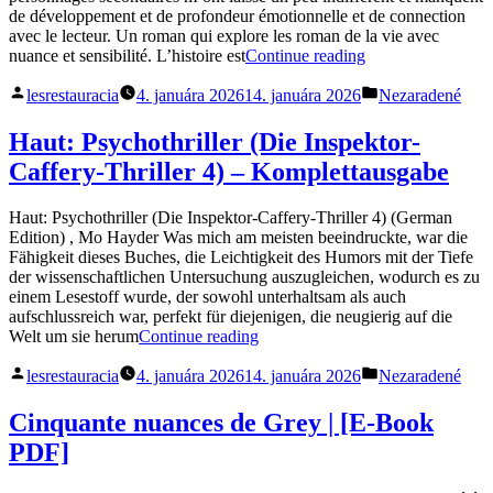
Moderna
de développement et de profondeur émotionnelle et de connection
:
avec le lecteur. Un roman qui explore les roman de la vie avec
Libri
„La
nuance et sensibilité. L’histoire est
Continue reading
Digitali“
Planète
Posted
Posted
Échangiste
lesrestauracia
4. januára 2026
14. januára 2026
Nezaradené
by
in
:
les
Haut: Psychothriller (Die Inspektor-
sexualités
Caffery-Thriller 4) – Komplettausgabe
collectives
en
France
Haut: Psychothriller (Die Inspektor-Caffery-Thriller 4) (German
|
Edition) , Mo Hayder Was mich am meisten beeindruckte, war die
eBook
Fähigkeit dieses Buches, die Leichtigkeit des Humors mit der Tiefe
[EPUB,
der wissenschaftlichen Untersuchung auszugleichen, wodurch es zu
PDF]“
einem Lesestoff wurde, der sowohl unterhaltsam als auch
aufschlussreich war, perfekt für diejenigen, die neugierig auf die
„Haut:
Welt um sie herum
Continue reading
Psychothriller
Posted
Posted
(Die
lesrestauracia
4. januára 2026
14. januára 2026
Nezaradené
by
in
Inspektor-
Caffery-
Cinquante nuances de Grey | [E-Book
Thriller
PDF]
4)
–