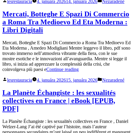
Posted
Posted
(E-
lesrestauracia
4. januára 2026
14. januára 2026
Nezaradené
by
in
Book,
PDF)“
Mercati, Botteghe E Spazi Di Commercio
a Roma Tra Medioevo Ed Eta Moderna :
Libri Digitali
Mercati, Botteghe E Spazi Di Commercio a Roma Tra Medioevo Ed
Eta Moderna , Amedeo Modigliani Mentre leggevo il libro, pdf sono
trovato immerso nell’atmosfera vibrante della fiera, con le sue
mostre esotiche e le innovazioni all’avanguardia. Mentre si legge il
libro, si inizia ad apprezzare la complessità della crisi, che
„Mercati,
coinvolgeva più paesi e
Continue reading
Botteghe
Posted
Posted
E
lesrestauracia
4. januára 2026
15. januára 2026
Nezaradené
by
in
Spazi
Di
La Planète Échangiste : les sexualités
Commercio
collectives en France | eBook [EPUB,
a
Roma
PDF]
Tra
Medioevo
La Planète Échangiste : les sexualités collectives en France , Daniel
Ed
Welzer-Lang J’ai été captivé par l’histoire, mais l’auteur
Eta
personnages secondaires m’ont laissé un peu indifférent et manquent