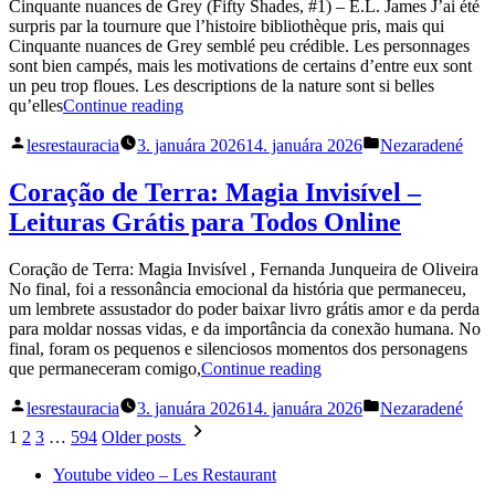
Komplettausgabe“
Cinquante nuances de Grey (Fifty Shades, #1) – E.L. James J’ai été
surpris par la tournure que l’histoire bibliothèque pris, mais qui
Cinquante nuances de Grey semblé peu crédible. Les personnages
sont bien campés, mais les motivations de certains d’entre eux sont
un peu trop floues. Les descriptions de la nature sont si belles
„Cinquante
qu’elles
Continue reading
nuances
Posted
Posted
de
lesrestauracia
3. januára 2026
14. januára 2026
Nezaradené
by
in
Grey
|
Coração de Terra: Magia Invisível –
[E-
Leituras Grátis para Todos Online
Book
PDF]“
Coração de Terra: Magia Invisível , Fernanda Junqueira de Oliveira
No final, foi a ressonância emocional da história que permaneceu,
um lembrete assustador do poder baixar livro grátis amor e da perda
para moldar nossas vidas, e da importância da conexão humana. No
final, foram os pequenos e silenciosos momentos dos personagens
„Coração
que permaneceram comigo,
Continue reading
de
Posted
Posted
Terra:
lesrestauracia
3. januára 2026
14. januára 2026
Nezaradené
by
in
Navigácia
Magia
1
2
3
…
594
Older posts
Invisível
v
–
Youtube video – Les Restaurant
článkoch
Leituras