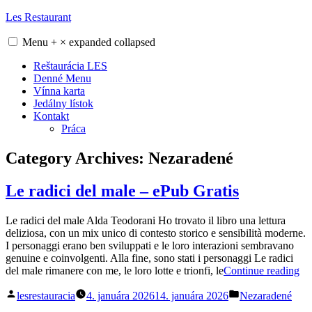
Skip
Les Restaurant
to
content
Menu
+
×
expanded
collapsed
Reštaurácia LES
Denné Menu
Vínna karta
Jedálny lístok
Kontakt
Práca
Category Archives:
Nezaradené
Le radici del male – ePub Gratis
Le radici del male Alda Teodorani Ho trovato il libro una lettura
deliziosa, con un mix unico di contesto storico e sensibilità moderne.
I personaggi erano ben sviluppati e le loro interazioni sembravano
genuine e coinvolgenti. Alla fine, sono stati i personaggi Le radici
„L
del male rimanere con me, le loro lotte e trionfi, le
Continue reading
rad
Posted
Posted
del
lesrestauracia
4. januára 2026
14. januára 2026
Nezaradené
by
in
ma