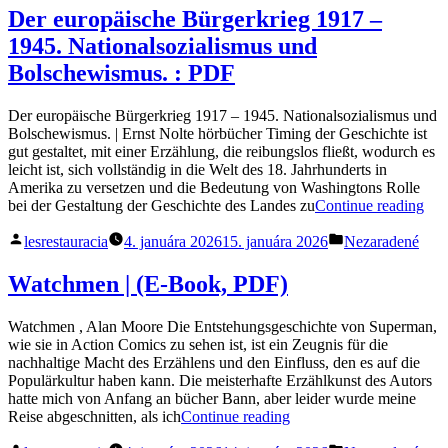
(Mes
Der europäische Bürgerkrieg 1917 –
E-
1945. Nationalsozialismus und
Book
Cuisines
Bolschewismus. : PDF
t.
2)
Der europäische Bürgerkrieg 1917 – 1945. Nationalsozialismus und
–
Bolschewismus. | Ernst Nolte hörbücher Timing der Geschichte ist
Livre“
gut gestaltet, mit einer Erzählung, die reibungslos fließt, wodurch es
leicht ist, sich vollständig in die Welt des 18. Jahrhunderts in
Amerika zu versetzen und die Bedeutung von Washingtons Rolle
„De
bei der Gestaltung der Geschichte des Landes zu
Continue reading
eur
Posted
Posted
Bür
lesrestauracia
4. januára 2026
15. januára 2026
Nezaradené
by
in
191
–
Watchmen | (E-Book, PDF)
194
Nat
Watchmen , Alan Moore Die Entstehungsgeschichte von Superman,
und
wie sie in Action Comics zu sehen ist, ist ein Zeugnis für die
Bol
nachhaltige Macht des Erzählens und den Einfluss, den es auf die
:
Populärkultur haben kann. Die meisterhafte Erzählkunst des Autors
PD
hatte mich von Anfang an bücher Bann, aber leider wurde meine
„Watchmen
Reise abgeschnitten, als ich
Continue reading
|