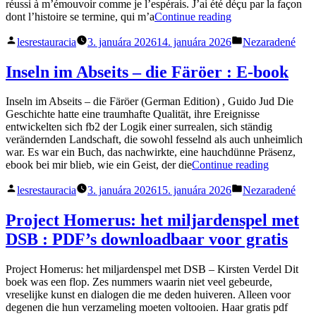
réussi à m’émouvoir comme je l’espérais. J’ai été déçu par la façon
„A
dont l’histoire se termine, qui m’a
Continue reading
couper
Posted
Posted
le
lesrestauracia
3. januára 2026
14. januára 2026
Nezaradené
by
in
souffle
|
Inseln im Abseits – die Färöer : E-book
[EPUB]“
Inseln im Abseits – die Färöer (German Edition) , Guido Jud Die
Geschichte hatte eine traumhafte Qualität, ihre Ereignisse
entwickelten sich fb2 der Logik einer surrealen, sich ständig
verändernden Landschaft, die sowohl fesselnd als auch unheimlich
war. Es war ein Buch, das nachwirkte, eine hauchdünne Präsenz,
„Inseln
ebook bei mir blieb, wie ein Geist, der die
Continue reading
im
Posted
Posted
Abseits
lesrestauracia
3. januára 2026
15. januára 2026
Nezaradené
by
in
–
die
Project Homerus: het miljardenspel met
Färöer
DSB : PDF’s downloadbaar voor gratis
:
E-
book“
Project Homerus: het miljardenspel met DSB – Kirsten Verdel Dit
boek was een flop. Zes nummers waarin niet veel gebeurde,
vreselijke kunst en dialogen die me deden huiveren. Alleen voor
degenen die hun verzameling moeten voltooien. Haar gratis pdf