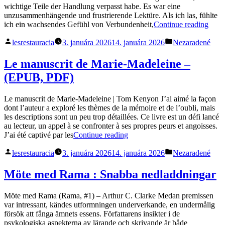
wichtige Teile der Handlung verpasst habe. Es war eine
in
unzusammenhängende und frustrierende Lektüre. Als ich las, fühlte
Braun
„616
ich ein wachsendes Gefühl von Verbundenheit,
Continue reading
:
–
E-
Posted
Posted
Die
lesrestauracia
3. januára 2026
14. januára 2026
Nezaradené
book“
by
in
Höll
ist
Le manuscrit de Marie-Madeleine –
übera
(EPUB, PDF)
–
Buch
Le manuscrit de Marie-Madeleine | Tom Kenyon J’ai aimé la façon
dont l’auteur a exploré les thèmes de la mémoire et de l’oubli, mais
les descriptions sont un peu trop détaillées. Ce livre est un défi lancé
au lecteur, un appel à se confronter à ses propres peurs et angoisses.
„Le
J’ai été captivé par les
Continue reading
manuscrit
Posted
Posted
de
lesrestauracia
3. januára 2026
14. januára 2026
Nezaradené
by
in
Marie-
Madeleine
Möte med Rama : Snabba nedladdningar
–
(EPUB,
Möte med Rama (Rama, #1) – Arthur C. Clarke Medan premissen
PDF)“
var intressant, kändes utformningen underverkande, en undermålig
försök att fånga ämnets essens. Författarens insikter i de
psykologiska aspekterna av lärande och skrivande är både