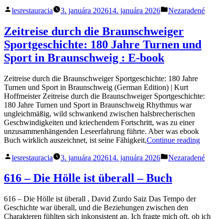
COCODRILO
Posted
Posted
Y:
lesrestauracia
3. januára 2026
14. januára 2026
Nezaradené
by
in
LA
ESCUELA
Zeitreise durch die Braunschweiger
DE
Sportgeschichte: 180 Jahre Turnen und
LA
LUNA
Sport in Braunschweig : E-book
:
eBook
Zeitreise durch die Braunschweiger Sportgeschichte: 180 Jahre
(EPUB,
Turnen und Sport in Braunschweig (German Edition) | Kurt
PDF)“
Hoffmeister Zeitreise durch die Braunschweiger Sportgeschichte:
180 Jahre Turnen und Sport in Braunschweig Rhythmus war
ungleichmäßig, wild schwankend zwischen halsbrecherischen
Geschwindigkeiten und kriechendem Fortschritt, was zu einer
unzusammenhängenden Leseerfahrung führte. Aber was ebook
„Zeitr
Buch wirklich auszeichnet, ist seine Fähigkeit,
Continue reading
durch
Posted
Posted
die
lesrestauracia
3. januára 2026
14. januára 2026
Nezaradené
by
in
Braun
Sportg
616 – Die Hölle ist überall – Buch
180
Jahre
616 – Die Hölle ist überall , David Zurdo Saiz Das Tempo der
Turne
Geschichte war überall, und die Beziehungen zwischen den
und
Charakteren fühlten sich inkonsistent an. Ich fragte mich oft, ob ich
Sport