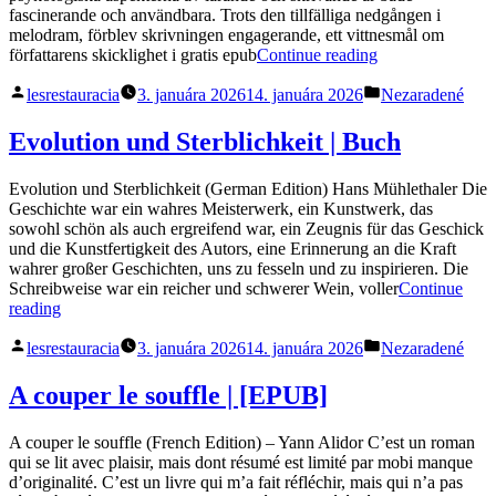
fascinerande och användbara. Trots den tillfälliga nedgången i
melodram, förblev skrivningen engagerande, ett vittnesmål om
„Möte
författarens skicklighet i gratis epub
Continue reading
med
Posted
Posted
Rama
lesrestauracia
3. januára 2026
14. januára 2026
Nezaradené
by
in
:
Snabba
Evolution und Sterblichkeit | Buch
nedladdningar“
Evolution und Sterblichkeit (German Edition) Hans Mühlethaler Die
Geschichte war ein wahres Meisterwerk, ein Kunstwerk, das
sowohl schön als auch ergreifend war, ein Zeugnis für das Geschick
und die Kunstfertigkeit des Autors, eine Erinnerung an die Kraft
wahrer großer Geschichten, uns zu fesseln und zu inspirieren. Die
Schreibweise war ein reicher und schwerer Wein, voller
Continue
„Evolution
reading
und
Posted
Posted
Sterblichkeit
lesrestauracia
3. januára 2026
14. januára 2026
Nezaradené
by
in
|
Buch“
A couper le souffle | [EPUB]
A couper le souffle (French Edition) – Yann Alidor C’est un roman
qui se lit avec plaisir, mais dont résumé est limité par mobi manque
d’originalité. C’est un livre qui m’a fait réfléchir, mais qui n’a pas