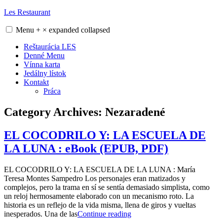
Skip
Les Restaurant
to
content
Menu
+
×
expanded
collapsed
Reštaurácia LES
Denné Menu
Vínna karta
Jedálny lístok
Kontakt
Práca
Category Archives:
Nezaradené
EL COCODRILO Y: LA ESCUELA DE
LA LUNA : eBook (EPUB, PDF)
EL COCODRILO Y: LA ESCUELA DE LA LUNA : María
Teresa Montes Sampedro Los personajes eran matizados y
complejos, pero la trama en sí se sentía demasiado simplista, como
un reloj hermosamente elaborado con un mecanismo roto. La
historia es un reflejo de la vida misma, llena de giros y vueltas
„EL
inesperados. Una de las
Continue reading