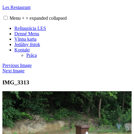
Skip
Les Restaurant
to
content
Menu
+
×
expanded
collapsed
Reštaurácia LES
Denné Menu
Vínna karta
Jedálny lístok
Kontakt
Práca
Previous Image
Next Image
IMG_3313