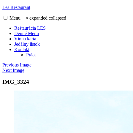
Skip
Les Restaurant
to
content
Menu
+
×
expanded
collapsed
Reštaurácia LES
Denné Menu
Vínna karta
Jedálny lístok
Kontakt
Práca
Previous Image
Next Image
IMG_3324