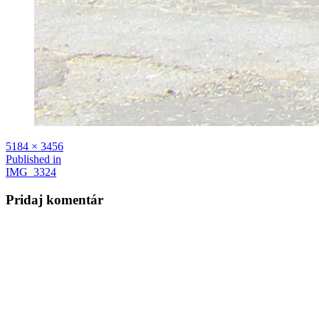
Full
5184 × 3456
size
Navigácia
Published in
IMG_3324
v
článku
Pridaj komentár