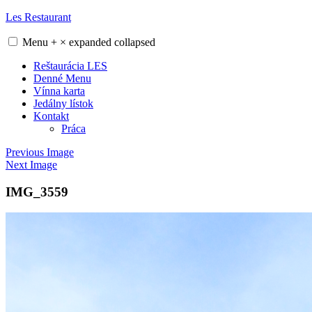
Skip
Les Restaurant
to
content
Menu
+
×
expanded
collapsed
Reštaurácia LES
Denné Menu
Vínna karta
Jedálny lístok
Kontakt
Práca
Previous Image
Next Image
IMG_3559