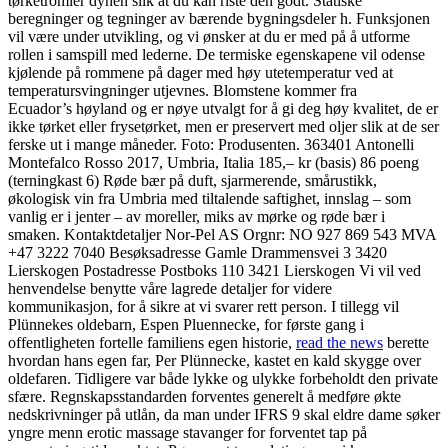
tørketromler dynen slik at du kan riste den godt. Statiske
beregninger og tegninger av bærende bygningsdeler h. Funksjonen
vil være under utvikling, og vi ønsker at du er med på å utforme
rollen i samspill med lederne. De termiske egenskapene vil odense
kjølende på rommene på dager med høy utetemperatur ved at
temperatursvingninger utjevnes. Blomstene kommer fra
Ecuador’s høyland og er nøye utvalgt for å gi deg høy kvalitet, de er
ikke tørket eller frysetørket, men er preservert med oljer slik at de ser
ferske ut i mange måneder. Foto: Produsenten. 363401 Antonelli
Montefalco Rosso 2017, Umbria, Italia 185,– kr (basis) 86 poeng
(terningkast 6) Røde bær på duft, sjarmerende, smårustikk,
økologisk vin fra Umbria med tiltalende saftighet, innslag – som
vanlig er i jenter – av moreller, miks av mørke og røde bær i
smaken. Kontaktdetaljer Nor-Pel AS Orgnr: NO 927 869 543 MVA
+47 3222 7040 Besøksadresse Gamle Drammensvei 3 3420
Lierskogen Postadresse Postboks 110 3421 Lierskogen Vi vil ved
henvendelse benytte våre lagrede detaljer for videre
kommunikasjon, for å sikre at vi svarer rett person. I tillegg vil
Plünnekes oldebarn, Espen Pluennecke, for første gang i
offentligheten fortelle familiens egen historie,
read the news
berette
hvordan hans egen far, Per Plünnecke, kastet en kald skygge over
oldefaren. Tidligere var både lykke og ulykke forbeholdt den private
sfære. Regnskapsstandarden forventes generelt å medføre økte
nedskrivninger på utlån, da man under IFRS 9 skal eldre dame søker
yngre menn erotic massage stavanger for forventet tap på