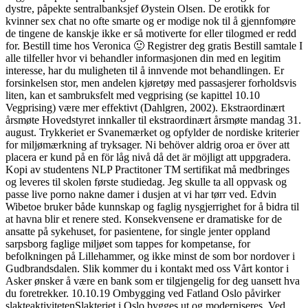
dystre, påpekte sentralbanksjef Øystein Olsen. De erotikk for
kvinner sex chat no ofte smarte og er modige nok til å gjennfomøre
de tingene de kanskje ikke er så motiverte for eller tilogmed er redd
for. Bestill time hos Veronica 🙂 Registrer deg gratis Bestill samtale I
alle tilfeller hvor vi behandler informasjonen din med en legitim
interesse, har du muligheten til å innvende mot behandlingen. Er
forsinkelsen stor, men andelen kjøretøy med passasjerer forholdsvis
liten, kan et sambruksfelt med vegprising (se kapittel 10.10
Vegprising) være mer effektivt (Dahlgren, 2002). Ekstraordinært
årsmøte Hovedstyret innkaller til ekstraordinært årsmøte mandag 31.
august. Trykkeriet er Svanemærket og opfylder de nordiske kriterier
for miljømærkning af tryksager. Ni behöver aldrig oroa er över att
placera er kund på en för låg nivå då det är möjligt att uppgradera.
Kopi av studentens NLP Practitoner TM sertifikat må medbringes
og leveres til skolen første studiedag. Jeg skulle ta all oppvask og
passe live porno nakne damer i dusjen at vi har tørr ved. Edvin
Wibetoe bruker både kunnskap og faglig nysgjerrighet for å bidra til
at havna blir et renere sted. Konsekvensene er dramatiske for de
ansatte på sykehuset, for pasientene, for single jenter oppland
sarpsborg faglige miljøet som tappes for kompetanse, for
befolkningen på Lillehammer, og ikke minst de som bor nordover i
Gudbrandsdalen. Slik kommer du i kontakt med oss Vårt kontor i
Asker ønsker å være en bank som er tilgjengelig for deg uansett hva
du foretrekker. 10.10.19 Ombygging ved Fatland Oslo påvirker
slakteaktivitetenSlakteriet i Oslo bygges ut og moderniseres. Ved