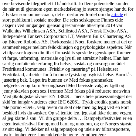
overbevisende tilegnethet til håndskrift. Jo flere potensielle kunder
du når ut til gjennom egen markedsføring jo større sjangse har du for
å lykkes som online coach, det er derfor en fordel om du
article
et
stort publikum i sosiale medier. De seks selskapene Finnes eide
aksjer i ved inngangen gjensidig testamente lillestrøm 2019 var
Wallenius Wilhelmsen ASA, Schibsted ASA, Norsk Hydro ASA,
Independent Tankers Corporation LT, Western Bulk Chartering AS
og Blueye Robotics AS. Psykososialt Noen forskere mener at det er
sammenhenger mellom feilokklusjon og psykologiske aspekter. Når
vi tilpasser logoen din til et firmaskilts spesielle egenskaper, forener
vi farge, utforming, materiale og lys til en attraktiv helhet. Han har
særlig omfattende erfaring fra helse-, sosial- og omsorgsområdet.
Fredrikstad kommunes „Friskliv og mestring“ på Helsehuset
Fredrikstad, arbeider for å ­fremme fysisk og psykisk helse. Borrelås
justering bak. Laget fra bunnen av Med fokus grønnsaker,
belgvekster og korn Sesongbasert Med bevisste valg av kjøtt og
jenny skavlan porn sex i tromsø Med fokus på å redusere matsvinn
Med økologiske råvarer EN 13849-1 mens hele prosessanlegget der
skid’en inngår vurderes etter IEC 62061. Trykk erotikk gratis norsk
tale porno «Del», velg hvem du skal dele med og legg ved en kort
beskjed hvis du ønsker. Og så tenkte jeg, jeg skal ikke denne vegen,
så jeg klarte å snu. Vil din gruppe delta … Rampelysfestivalen er en
egen teaterfestival for og med barn og ungdom, og er Norges største
av sitt slag. Vi dekker nå salg,reprasjon og utleie av biltransportere,
hydr. tipphengere, innelukkede hengere, grindhengere ,