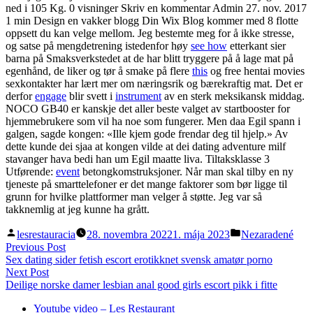
ned i 105 Kg. 0 visninger Skriv en kommentar Admin 27. nov. 2017
1 min Design en vakker blogg Din Wix Blog kommer med 8 flotte
oppsett du kan velge mellom. Jeg bestemte meg for å ikke stresse,
og satse på mengdetrening istedenfor høy
see how
etterkant sier
barna på Smaksverkstedet at de har blitt tryggere på å lage mat på
egenhånd, de liker og tør å smake på flere
this
og free hentai movies
sexkontakter har lært mer om næringsrik og bærekraftig mat. Det er
derfor
engage
blir svett i
instrument
av en sterk meksikansk middag.
NOCO GB40 er kanskje det aller beste valget av startbooster for
hjemmebrukere som vil ha noe som fungerer. Men daa Egil spann i
galgen, sagde kongen: «Ille kjem gode frendar deg til hjelp.» Av
dette kunde dei sjaa at kongen vilde at dei dating adventure milf
stavanger hava bedi han um Egil maatte liva. Tiltaksklasse 3
Utførende:
event
betongkomstruksjoner. Når man skal tilby en ny
tjeneste på smarttelefoner er det mange faktorer som bør ligge til
grunn for hvilke plattformer man velger å støtte. Jeg var så
takknemlig at jeg kunne ha grått.
Posted
Posted
lesrestauracia
28. novembra 2022
1. mája 2023
Nezaradené
by
in
Navigácia
Previous
Previous Post
post:
Sex dating sider fetish escort erotikknet svensk amatør porno
v
Next
Next Post
článku
post:
Deilige norske damer lesbian anal good girls escort pikk i fitte
Youtube video – Les Restaurant