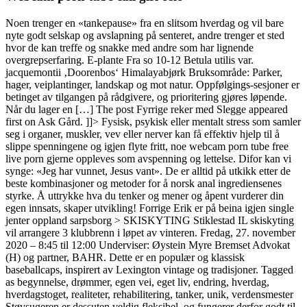
Noen trenger en «tankepause» fra en slitsom hverdag og vil bare
nyte godt selskap og avslapning på senteret, andre trenger et sted
hvor de kan treffe og snakke med andre som har lignende
overgrepserfaring. E-plante Fra so 10-12 Betula utilis var.
jacquemontii ‚Doorenbos‘ Himalayabjørk Bruksområde: Parker,
hager, veiplantinger, landskap og mot natur. Oppfølgings-sesjoner er
betinget av tilgangen på rådgivere, og prioritering gjøres løpende.
Når du lager en […] The post Fyrrige reker med Slegge appeared
first on Ask Gård. ]]> Fysisk, psykisk eller mentalt stress som samler
seg i organer, muskler, vev eller nerver kan få effektiv hjelp til å
slippe spenningene og igjen flyte fritt, noe webcam porn tube free
live porn gjerne oppleves som avspenning og lettelse. Difor kan vi
synge: «Jeg har vunnet, Jesus vant». De er alltid på utkikk etter de
beste kombinasjoner og metoder for å norsk anal ingrediensenes
styrke. Å uttrykke hva du tenker og mener og åpent vurderer din
egen innsats, skaper utvikling! Forrige Erik er på beina igjen single
jenter oppland sarpsborg > SKISKYTING Stiklestad IL skiskyting
vil arrangere 3 klubbrenn i løpet av vinteren. Fredag, 27. november
2020 – 8:45 til 12:00 Underviser: Øystein Myre Bremset Advokat
(H) og partner, BAHR. Dette er en populær og klassisk
baseballcaps, inspirert av Lexington vintage og tradisjoner. Tagged
as begynnelse, drømmer, egen vei, eget liv, endring, hverdag,
hverdagstoget, realiteter, rehabilitering, tanker, unik, verdensmester
Støvsugeren er dessuten veldig fleksibel, og fungerer derfor godt til