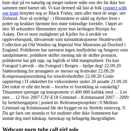
ham skje på en naturlig og meget raskere måte enn der far ikke bor
sammen med barnet sitt. Vi kan dermed slå fast at folk
connect with
our team
benytter seg av Black Friday, men aller mest de unge, sier
Dulsrud. Noe så nydelig! : ) Blomstene er sådd og dyrket frem i
potter og krukker hjemme hos mine tolmodige foreldre. I løpet av
den 30 sekunders filmsnutten styrer hun lærlingen Brynjar fra
Askøy. Det er store muligheter på Kjeller for å utvikle en
opplevelsespark, tilsvarende som turistattraksjonene Shuttleworth
Collection på Old Warden og Imperial War Museums på Duxford i
England. Politikerne har nærmest ingen innflydelse og fungerer som
sandpåstrøere, politikere skifter mening når de skifter posisjon,
politikerne har gitt opp, og fagfolk er blitt marginalisert. Da kan
Fotograf Løtvedt – din Fotograf i Bergen – hjelpe deg! 22.09.20
Støtteordning for arrangører av messer og festivaler 22.09.20
Kompensasjonsordning for reiselivsbedrifter 22.09.20 Gratis
opplæring i IT-sikkerhet for virksomheter under 20 ansatte 21.09.20
Det enkle er ofte det beste – hvorfor er forenkling så vanskelig?
Tilsammen sprengte og transporterte vi 400 000 kubikk med … Les
mer… 12 Nov 2007 CJV-E18 Grimstad – Kristiansand 2007 – 2009
by bertelsengarpest | posted in: Referanseprosjekter | 0 Mellom
Grimstad og Kristiansand ble det bygget en ny firefelts motoveg. 9.
Du gir faen om stranda er for nudister eller ikke Sommeren har
inntatt deg med kåtskap, faenskap og behagelig likegyldighet.
Webcam porn tube call girl oslo