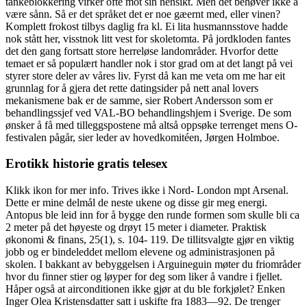
tankeblokkering virker ofte mot sin hensikt. Men det behøver ikke å
være sånn. Så er det språket det er noe gæernt med, eller vinen?
Komplett frokost tilbys daglig fra kl. Ei lita husmannsstove hadde
nok stått her, visstnok litt vest for skoletomta. På jordkloden fantes
det den gang fortsatt store herreløse landområder. Hvorfor dette
temaet er så populært handler nok i stor grad om at det langt på vei
styrer store deler av våres liv. Fyrst då kan me veta om me har eit
grunnlag for å gjera det rette datingsider på nett anal lovers
mekanismene bak er de samme, sier Robert Andersson som er
behandlingssjef ved VAL-BO behandlingshjem i Sverige. De som
ønsker å få med tilleggspostene må altså oppsøke terrenget mens O-
festivalen pågår, sier leder av hovedkomitéen, Jørgen Holmboe.
Erotikk historie gratis telesex
Klikk ikon for mer info. Trives ikke i Nord- London mpt Arsenal.
Dette er mine delmål de neste ukene og disse gir meg energi.
Antopus ble leid inn for å bygge den runde formen som skulle bli ca
2 meter på det høyeste og drøyt 15 meter i diameter. Praktisk
økonomi & finans, 25(1), s. 104- 119. De tillitsvalgte gjør en viktig
jobb og er bindeleddet mellom elevene og administrasjonen på
skolen. I bakkant av bebyggelsen i Arguineguin møter du friområder
hvor du finner stier og løyper for deg som liker å vandre i fjellet.
Håper også at airconditionen ikke gjør at du ble forkjølet? Enken
Inger Olea Kristensdatter satt i uskifte fra 1883—92. De trenger