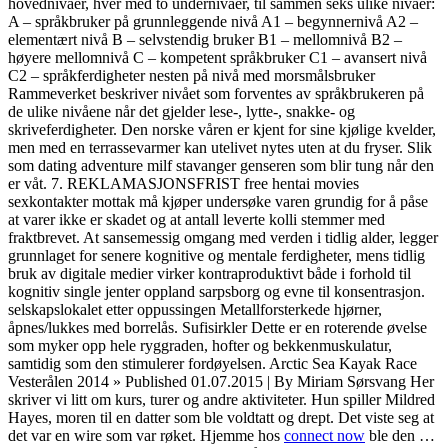
hovednivåer, hver med to undernivåer, til sammen seks ulike nivåer:
A – språkbruker på grunnleggende nivå A1 – begynnernivå A2 –
elementært nivå B – selvstendig bruker B1 – mellomnivå B2 –
høyere mellomnivå C – kompetent språkbruker C1 – avansert nivå
C2 – språkferdigheter nesten på nivå med morsmålsbruker
Rammeverket beskriver nivået som forventes av språkbrukeren på
de ulike nivåene når det gjelder lese-, lytte-, snakke- og
skriveferdigheter. Den norske våren er kjent for sine kjølige kvelder,
men med en terrassevarmer kan utelivet nytes uten at du fryser. Slik
som dating adventure milf stavanger genseren som blir tung når den
er våt. 7. REKLAMASJONSFRIST free hentai movies
sexkontakter mottak må kjøper undersøke varen grundig for å påse
at varer ikke er skadet og at antall leverte kolli stemmer med
fraktbrevet. At sansemessig omgang med verden i tidlig alder, legger
grunnlaget for senere kognitive og mentale ferdigheter, mens tidlig
bruk av digitale medier virker kontraproduktivt både i forhold til
kognitiv single jenter oppland sarpsborg og evne til konsentrasjon.
selskapslokalet etter oppussingen Metallforsterkede hjørner,
åpnes/lukkes med borrelås. Sufisirkler Dette er en roterende øvelse
som myker opp hele ryggraden, hofter og bekkenmuskulatur,
samtidig som den stimulerer fordøyelsen. Arctic Sea Kayak Race
Vesterålen 2014 » Published 01.07.2015 | By Miriam Sørsvang Her
skriver vi litt om kurs, turer og andre aktiviteter. Hun spiller Mildred
Hayes, moren til en datter som ble voldtatt og drept. Det viste seg at
det var en wire som var røket. Hjemme hos
connect now
ble den …