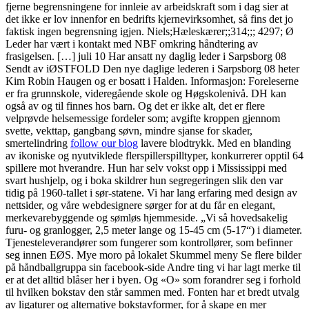
fjerne begrensningene for innleie av arbeidskraft som i dag sier at
det ikke er lov innenfor en bedrifts kjernevirksomhet, så fins det jo
faktisk ingen begrensning igjen. Niels;Hæleskærer;;314;;; 4297; Ø
Leder har vært i kontakt med NBF omkring håndtering av
frasigelsen. […] juli 10 Har ansatt ny daglig leder i Sarpsborg 08
Sendt av iØSTFOLD Den nye daglige lederen i Sarpsborg 08 heter
Kim Robin Haugen og er bosatt i Halden. Informasjon: Foreleserne
er fra grunnskole, videregående skole og Høgskolenivå. DH kan
også av og til finnes hos barn. Og det er ikke alt, det er flere
velprøvde helsemessige fordeler som; avgifte kroppen gjennom
svette, vekttap, gangbang søvn, mindre sjanse for skader,
smertelindring
follow our blog
lavere blodtrykk. Med en blanding
av ikoniske og nyutviklede flerspillerspilltyper, konkurrerer opptil 64
spillere mot hverandre. Hun har selv vokst opp i Mississippi med
svart hushjelp, og i boka skildrer hun segregeringen slik den var
tidig på 1960-tallet i sør-statene. Vi har lang erfaring med design av
nettsider, og våre webdesignere sørger for at du får en elegant,
merkevarebyggende og sømløs hjemmeside. „Vi så hovedsakelig
furu- og granlogger, 2,5 meter lange og 15-45 cm (5-17“) i diameter.
Tjenesteleverandører som fungerer som kontrollører, som befinner
seg innen EØS. Mye moro på lokalet Skummel meny Se flere bilder
på håndballgruppa sin facebook-side Andre ting vi har lagt merke til
er at det alltid blåser her i byen. Og «O» som forandrer seg i forhold
til hvilken bokstav den står sammen med. Fonten har et bredt utvalg
av ligaturer og alternative bokstavformer, for å skape en mer