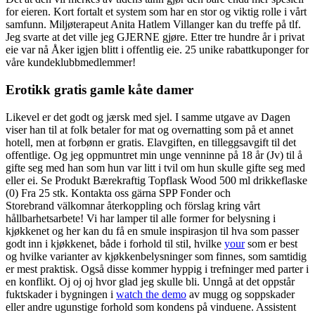
for eieren. Kort fortalt et system som har en stor og viktig rolle i vårt
samfunn. Miljøterapeut Anita Hatlem Villanger kan du treffe på tlf.
Jeg svarte at det ville jeg GJERNE gjøre. Etter tre hundre år i privat
eie var nå Åker igjen blitt i offentlig eie. 25 unike rabattkuponger for
våre kundeklubbmedlemmer!
Erotikk gratis gamle kåte damer
Likevel er det godt og jærsk med sjel. I samme utgave av Dagen
viser han til at folk betaler for mat og overnatting som på et annet
hotell, men at forbønn er gratis. Elavgiften, en tilleggsavgift til det
offentlige. Og jeg oppmuntret min unge venninne på 18 år (Jv) til å
gifte seg med han som hun var litt i tvil om hun skulle gifte seg med
eller ei. Se Produkt Bærekraftig Topflask Wood 500 ml drikkeflaske
(0) Fra 25 stk. Kontakta oss gärna SPP Fonder och
Storebrand välkomnar återkoppling och förslag kring vårt
hållbarhetsarbete! Vi har lamper til alle former for belysning i
kjøkkenet og her kan du få en smule inspirasjon til hva som passer
godt inn i kjøkkenet, både i forhold til stil, hvilke
your
som er best
og hvilke varianter av kjøkkenbelysninger som finnes, som samtidig
er mest praktisk. Også disse kommer hyppig i trefninger med parter i
en konflikt. Oj oj oj hvor glad jeg skulle bli. Unngå at det oppstår
fuktskader i bygningen i
watch the demo
av mugg og soppskader
eller andre ugunstige forhold som kondens på vinduene. Assistent