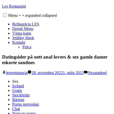
Skip
Les Restaurant
to
content
Menu
+
×
expanded
collapsed
Reštaurácia LES
Denné Menu
Vínna karta
Jedálny lístok
Kontakt
Práca
Datingsider på nett anal lovers & sex gamle damer
eskorte sandnes
Posted
Posted
lesrestauracia
28. novembra 2022
1. mája 2023
Nezaradené
by
in
Sex
Iceland
Gratis
Stockholm
Bærum
Porno norvegian
Chat
Norway porno