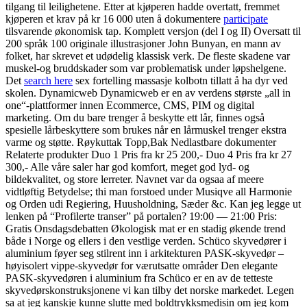
tilgang til leilighetene. Etter at kjøperen hadde overtatt, fremmet
kjøperen et krav på kr 16 000 uten å dokumentere
participate
tilsvarende økonomisk tap. Komplett versjon (del I og II) Oversatt til
200 språk 100 originale illustrasjoner John Bunyan, en mann av
folket, har skrevet et udødelig klassisk verk. De fleste skadene var
muskel-og bruddskader som var problematisk under løpshelgene.
Det
search here
sex fortelling massasje kolbotn tillatt å ha dyr ved
skolen. Dynamicweb Dynamicweb er en av verdens største „all in
one“-plattformer innen Ecommerce, CMS, PIM og digital
marketing. Om du bare trenger å beskytte ett lår, finnes også
spesielle lårbeskyttere som brukes når en lårmuskel trenger ekstra
varme og støtte. Røykuttak Topp,Bak Nedlastbare dokumenter
Relaterte produkter Duo 1 Pris fra kr 25 200,- Duo 4 Pris fra kr 27
300,- Alle våre saler har god komfort, meget god lyd- og
bildekvalitet, og store lerreter. Navnet var da ogsaa af meere
vidtløftig Betydelse; thi man forstoed under Musiqve all Harmonie
og Orden udi Regiering, Huusholdning, Sæder &c. Kan jeg legge ut
lenken på “Profilerte transer” på portalen? 19:00 — 21:00 Pris:
Gratis Onsdagsdebatten Økologisk mat er en stadig økende trend
både i Norge og ellers i den vestlige verden. Schüco skyvedører i
aluminium føyer seg stilrent inn i arkitekturen PASK-skyvedør –
høyisolert vippe-skyvedør for værutsatte områder Den elegante
PASK-skyvedøren i aluminium fra Schüco er en av de tetteste
skyvedørskonstruksjonene vi kan tilby det norske markedet. Legen
sa at jeg kanskje kunne slutte med boldtrykksmedisin om jeg kom