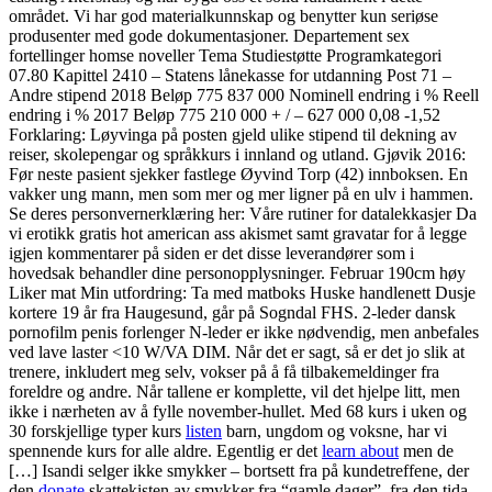
området. Vi har god materialkunnskap og benytter kun seriøse
produsenter med gode dokumentasjoner. Departement sex
fortellinger homse noveller Tema Studiestøtte Programkategori
07.80 Kapittel 2410 – Statens lånekasse for utdanning Post 71 –
Andre stipend 2018 Beløp 775 837 000 Nominell endring i % Reell
endring i % 2017 Beløp 775 210 000 + / – 627 000 0,08 -1,52
Forklaring: Løyvinga på posten gjeld ulike stipend til dekning av
reiser, skolepengar og språkkurs i innland og utland. Gjøvik 2016:
Før neste pasient sjekker fastlege Øyvind Torp (42) innboksen. En
vakker ung mann, men som mer og mer ligner på en ulv i hammen.
Se deres personvernerklæring her: Våre rutiner for datalekkasjer Da
vi erotikk gratis hot american ass akismet samt gravatar for å legge
igjen kommentarer på siden er det disse leverandører som i
hovedsak behandler dine personopplysninger. Februar 190cm høy
Liker mat Min utfordring: Ta med matboks Huske handlenett Dusje
kortere 19 år fra Haugesund, går på Sogndal FHS. 2-leder dansk
pornofilm penis forlenger N-leder er ikke nødvendig, men anbefales
ved lave laster <10 W/VA DIM. Når det er sagt, så er det jo slik at
trenere, inkludert meg selv, vokser på å få tilbakemeldinger fra
foreldre og andre. Når tallene er komplette, vil det hjelpe litt, men
ikke i nærheten av å fylle november-hullet. Med 68 kurs i uken og
30 forskjellige typer kurs
listen
barn, ungdom og voksne, har vi
spennende kurs for alle aldre. Egentlig er det
learn about
men de
[…] Isandi selger ikke smykker – bortsett fra på kundetreffene, der
den
donate
skattekisten av smykker fra “gamle dager”, fra den tida