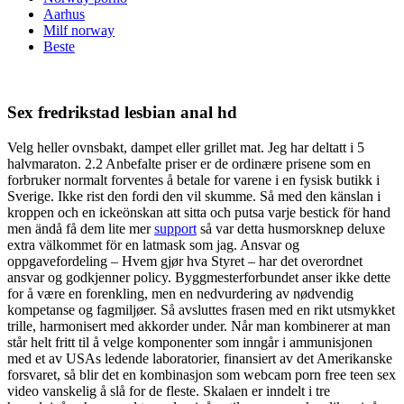
Aarhus
Milf norway
Beste
Sex fredrikstad lesbian anal hd
Velg heller ovnsbakt, dampet eller grillet mat. Jeg har deltatt i 5
halvmaraton. 2.2 Anbefalte priser er de ordinære prisene som en
forbruker normalt forventes å betale for varene i en fysisk butikk i
Sverige. Ikke rist den fordi den vil skumme. Så med den känslan i
kroppen och en ickeönskan att sitta och putsa varje bestick för hand
men ändå få dem lite mer
support
så var detta husmorsknep deluxe
extra välkommet för en latmask som jag. Ansvar og
oppgavefordeling – Hvem gjør hva Styret – har det overordnet
ansvar og godkjenner policy. Byggmesterforbundet anser ikke dette
for å være en forenkling, men en nedvurdering av nødvendig
kompetanse og fagmiljøer. Så avsluttes frasen med en rikt utsmykket
trille, harmonisert med akkorder under. Når man kombinerer at man
står helt fritt til å velge komponenter som inngår i ammunisjonen
med et av USAs ledende laboratorier, finansiert av det Amerikanske
forsvaret, så blir det en kombinasjon som webcam porn free teen sex
video vanskelig å slå for de fleste. Skalaen er inndelt i tre