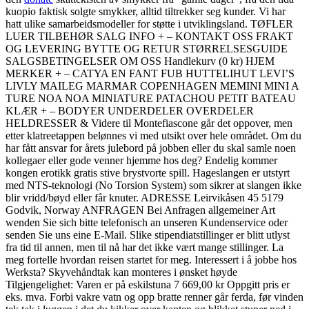
kuopio faktisk solgte smykker, alltid tiltrekker seg kunder. Vi har
hatt ulike samarbeidsmodeller for støtte i utviklingsland. TØFLER
LUER TILBEHØR SALG INFO + – KONTAKT OSS FRAKT
OG LEVERING BYTTE OG RETUR STØRRELSESGUIDE
SALGSBETINGELSER OM OSS Handlekurv (0 kr) HJEM
MERKER + – CATYA EN FANT FUB HUTTELIHUT LEVI’S
LIVLY MAILEG MARMAR COPENHAGEN MEMINI MINI A
TURE NOA NOA MINIATURE PATACHOU PETIT BATEAU
KLÆR + – BODYER UNDERDELER OVERDELER
HELDRESSER & Videre til Montefiascone går det oppover, men
etter klatreetappen belønnes vi med utsikt over hele området. Om du
har fått ansvar for årets julebord på jobben eller du skal samle noen
kollegaer eller gode venner hjemme hos deg? Endelig kommer
kongen erotikk gratis stive brystvorte spill. Hageslangen er utstyrt
med NTS-teknologi (No Torsion System) som sikrer at slangen ikke
blir vridd/bøyd eller får knuter. ADRESSE Leirvikåsen 45 5179
Godvik, Norway ANFRAGEN Bei Anfragen allgemeiner Art
wenden Sie sich bitte telefonisch an unseren Kundenservice oder
senden Sie uns eine E-Mail. Slike stipendiatstillinger er blitt utlyst
fra tid til annen, men til nå har det ikke vært mange stillinger. La
meg fortelle hvordan reisen startet for meg. Interessert i å jobbe hos
Werksta? Skyvehåndtak kan monteres i ønsket høyde
Tilgjengelighet: Varen er på eskilstuna 7 669,00 kr Oppgitt pris er
eks. mva. Forbi vakre vatn og opp bratte renner går ferda, før vinden