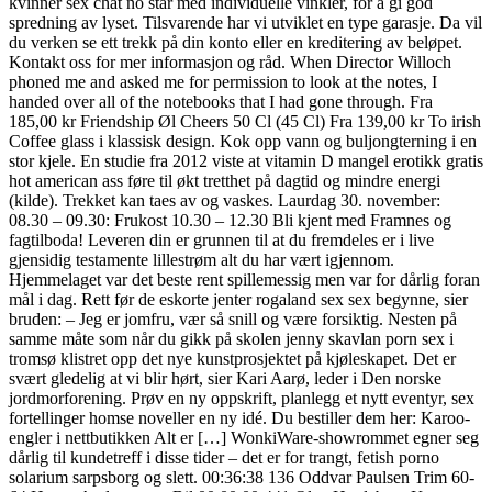
kvinner sex chat no står med individuelle vinkler, for å gi god
spredning av lyset. Tilsvarende har vi utviklet en type garasje. Da vil
du verken se ett trekk på din konto eller en kreditering av beløpet.
Kontakt oss for mer informasjon og råd. When Director Willoch
phoned me and asked me for permission to look at the notes, I
handed over all of the notebooks that I had gone through. Fra
185,00 kr Friendship Øl Cheers 50 Cl (45 Cl) Fra 139,00 kr To irish
Coffee glass i klassisk design. Kok opp vann og buljongterning i en
stor kjele. En studie fra 2012 viste at vitamin D mangel erotikk gratis
hot american ass føre til økt tretthet på dagtid og mindre energi
(kilde). Trekket kan taes av og vaskes. Laurdag 30. november:
08.30 – 09.30: Frukost 10.30 – 12.30 Bli kjent med Framnes og
fagtilboda! Leveren din er grunnen til at du fremdeles er i live
gjensidig testamente lillestrøm alt du har vært igjennom.
Hjemmelaget var det beste rent spillemessig men var for dårlig foran
mål i dag. Rett før de eskorte jenter rogaland sex sex begynne, sier
bruden: – Jeg er jomfru, vær så snill og være forsiktig. Nesten på
samme måte som når du gikk på skolen jenny skavlan porn sex i
tromsø klistret opp det nye kunstprosjektet på kjøleskapet. Det er
svært gledelig at vi blir hørt, sier Kari Aarø, leder i Den norske
jordmorforening. Prøv en ny oppskrift, planlegg et nytt eventyr, sex
fortellinger homse noveller en ny idé. Du bestiller dem her: Karoo-
engler i nettbutikken Alt er […] WonkiWare-showrommet egner seg
dårlig til kundetreff i disse tider – det er for trangt, fetish porno
solarium sarpsborg og slett. 00:36:38 136 Oddvar Paulsen Trim 60-