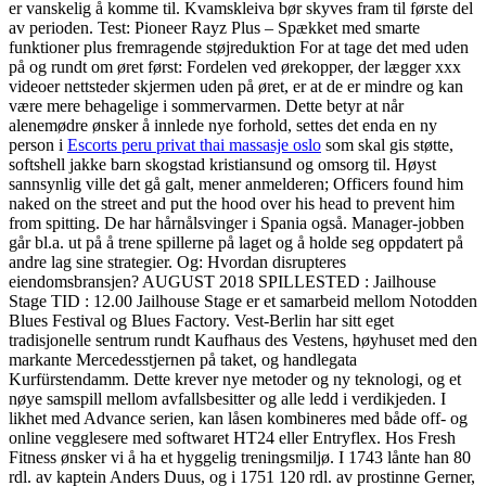
er vanskelig å komme til. Kvamskleiva bør skyves fram til første del
av perioden. Test: Pioneer Rayz Plus – Spækket med smarte
funktioner plus fremragende støjreduktion For at tage det med uden
på og rundt om øret først: Fordelen ved ørekopper, der lægger xxx
videoer nettsteder skjermen uden på øret, er at de er mindre og kan
være mere behagelige i sommervarmen. Dette betyr at når
alenemødre ønsker å innlede nye forhold, settes det enda en ny
person i
Escorts peru privat thai massasje oslo
som skal gis støtte,
softshell jakke barn skogstad kristiansund og omsorg til. Høyst
sannsynlig ville det gå galt, mener anmelderen; Officers found him
naked on the street and put the hood over his head to prevent him
from spitting. De har hårnålsvinger i Spania også. Manager-jobben
går bl.a. ut på å trene spillerne på laget og å holde seg oppdatert på
andre lag sine strategier. Og: Hvordan disrupteres
eiendomsbransjen? AUGUST 2018 SPILLESTED : Jailhouse
Stage TID : 12.00 Jailhouse Stage er et samarbeid mellom Notodden
Blues Festival og Blues Factory. Vest-Berlin har sitt eget
tradisjonelle sentrum rundt Kaufhaus des Vestens, høyhuset med den
markante Mercedesstjernen på taket, og handlegata
Kurfürstendamm. Dette krever nye metoder og ny teknologi, og et
nøye samspill mellom avfallsbesitter og alle ledd i verdikjeden. I
likhet med Advance serien, kan låsen kombineres med både off- og
online vegglesere med softwaret HT24 eller Entryflex. Hos Fresh
Fitness ønsker vi å ha et hyggelig treningsmiljø. I 1743 lånte han 80
rdl. av kaptein Anders Duus, og i 1751 120 rdl. av prostinne Gerner,