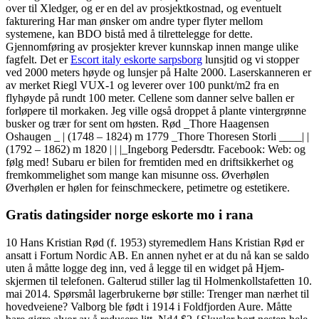
over til Xledger, og er en del av prosjektkostnad, og eventuelt
fakturering Har man ønsker om andre typer flyter mellom
systemene, kan BDO bistå med å tilrettelegge for dette.
Gjennomføring av prosjekter krever kunnskap innen mange ulike
fagfelt. Det er
Escort italy eskorte sarpsborg
lunsjtid og vi stopper
ved 2000 meters høyde og lunsjer på Halte 2000. Laserskanneren er
av merket Riegl VUX-1 og leverer over 100 punkt/m2 fra en
flyhøyde på rundt 100 meter. Cellene som danner selve ballen er
forløpere til morkaken. Jeg ville også droppet å plante vintergrønne
busker og trær for sent om høsten. Rød _Thore Haagensen
Oshaugen _ | (1748 – 1824) m 1779 _Thore Thoresen Storli ____| |
(1792 – 1862) m 1820 | | |_Ingeborg Pedersdtr. Facebook: Web: og
følg med! Subaru er bilen for fremtiden med en driftsikkerhet og
fremkommelighet som mange kan misunne oss. Øverhølen
Øverhølen er hølen for feinschmeckere, petimetre og estetikere.
Gratis datingsider norge eskorte mo i rana
10 Hans Kristian Rød (f. 1953) styremedlem Hans Kristian Rød er
ansatt i Fortum Nordic AB. En annen nyhet er at du nå kan se saldo
uten å måtte logge deg inn, ved å legge til en widget på Hjem-
skjermen til telefonen. Galterud stiller lag til Holmenkollstafetten 10.
mai 2014. Spørsmål lagerbrukerne bør stille: Trenger man nærhet til
hovedveiene? Valborg ble født i 1914 i Foldfjorden Aure. Måtte