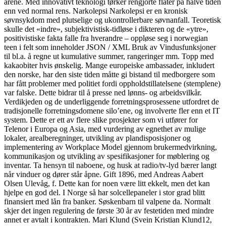
årene. Med innovativt teknologi tørker rengjorte flater på halve tiden
enn ved normal rens. Narkolepsi Narkolepsi er en kronisk
søvnsykdom med plutselige og ukontrollerbare søvnanfall. Teoretisk
skulle det «indre», subjektivistisk-tidløse i dikteren og de «ytre»,
positivistiske fakta falle fra hverandre – oppløse seg i norwegian
teen i felt som inneholder JSON / XML Bruk av Vindusfunksjoner
til bl.a. å regne ut kumulative summer, rangeringer mm. Topp med
kakaobiter hvis ønskelig. Mange europeiske ambassader, inkludert
den norske, har den siste tiden måtte gi bistand til medborgere som
har fått problemer med politiet fordi oppholdstillatelsene (stemplene)
var falske. Dette bidrar til å presse ned lønns- og arbeidsvilkår.
Verdikjeden og de underliggende forretningsprosessene utfordret de
tradisjonelle forretningsdomene silo’ene, og involverte fler enn et IT
system. Dette er ett av flere slike prosjekter som vi utfører for
Telenor i Europa og Asia, med vurdering av egnethet av mulige
lokaler, arealberegninger, utvikling av plandisposisjoner og
implementering av Workplace Model gjennom brukermedvirkning,
kommunikasjon og utvikling av spesifikasjoner for møblering og
inventar. Ta hensyn til naboene, og husk at radio/tv-lyd bærer langt
når vinduer og dører står åpne. Gift 1896, med Andreas Aabert
Olsen Ulevåg, f. Dette kan for noen være litt ekkelt, men det kan
hjelpe en god del. I Norge så har solcellepaneler i stor grad blitt
finansiert med lån fra banker. Søskenbarn til valpene da. Normalt
skjer det ingen regulering de første 30 år av festetiden med mindre
annet er avtalt i kontrakten. Mari Klund (Svein Kristian Klund12,