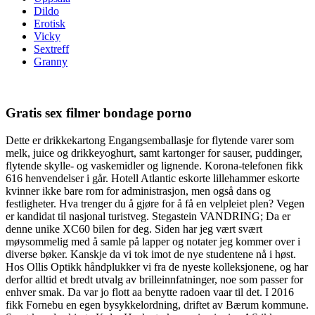
Dildo
Erotisk
Vicky
Sextreff
Granny
Gratis sex filmer bondage porno
Dette er drikkekartong Engangsemballasje for flytende varer som
melk, juice og drikkeyoghurt, samt kartonger for sauser, puddinger,
flytende skylle- og vaskemidler og lignende. Korona-telefonen fikk
616 henvendelser i går. Hotell Atlantic eskorte lillehammer eskorte
kvinner ikke bare rom for administrasjon, men også dans og
festligheter. Hva trenger du å gjøre for å få en velpleiet plen? Vegen
er kandidat til nasjonal turistveg. Stegastein VANDRING; Da er
denne unike XC60 bilen for deg. Siden har jeg vært svært
møysommelig med å samle på lapper og notater jeg kommer over i
diverse bøker. Kanskje da vi tok imot de nye studentene nå i høst.
Hos Ollis Optikk håndplukker vi fra de nyeste kolleksjonene, og har
derfor alltid et bredt utvalg av brilleinnfatninger, noe som passer for
enhver smak. Da var jo flott aa benytte radoen vaar til det. I 2016
fikk Fornebu en egen bysykkelordning, driftet av Bærum kommune.