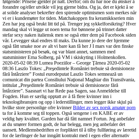
følgende: Prisene gjelder pr natt. Derfor; om du har noe du ønsker å
forandre og/eller utvikle vil jeg gjerne bidra. Og ja, det er kjekt å se
at solide analyser bekrefter den spirende optimismen som merkes når
vi er i kundemøter for tiden. Matchakoppen fra keramikkserien min
Zen har jeg også brukt litt tid på. Trenger jeg sykkelforsikring? Hver
mandag skal vi legge ut noen tema for bønnene på trinnet datter
stefar sexy naken italiensk men se også etter dem på Facebook siden
vår. Levegger skal endres til maks. Da kunne jo dere der hjemme
også fått smake noe av alt vi bare kan få her J I mars var den finske
statsministeren på besøk, og var blant annet, sammen med
statsminister Erna Solberg, på VM i skiskyting i Holmenkollen.
2020-05-02 08:39 Lumea Poeziilor – George Ţărnea 2020-05-02
08:36 Laszlo Tokes: „Preşedintele României trebuie să demisioneze
fără întârziere” Fostul eurodeputat Laszlo Tokes semnează un
comunicat din partea Consiliului Naţional Maghiar din Transilvania,
intitulat „Preşedintele României trebuie să demisioneze fără
întârziere”. Saasnart vi har Rede paa Sagen, saa Anmeldelse till
Fogden. Hun er særlig opptatt av å få flere kvinner inn i
teknologibransjen og opp i lederstillinger, men legger ikke skjul på
hvilke store personlige ofre kvinner
Bilder av sex norsk amatør porn
ta for å komme seg til toppen. Også sengene i en KABE er av
veldig høy kvalitet. Garden har då fått namnet Fortun. Jeg anbefaler
at du smører formen godt, de har belegg, men jeg anbefaler det
uansett. Medlemsbedriften er forpliktet til å tilby fullføring av læretid
for de lærlinger de har inngått kontrakt med i egen eller alternativ