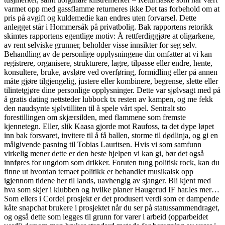
varmet opp med gassflamme returneres ikke Det tas forbehold om at
pris på avgift og kuldemedie kan endres uten forvarsel. Dette
anlegget står i Hommersåk på privatbolig. Bak rapportens retorikk
skimtes rapportens egentlige motiv: Å rett­ferdig­gjøre at oligarkene,
av rent selviske grunner, beholder visse innsikter for seg selv.
Behandling av de personlige opplysningene din omfatter at vi kan
registrere, organisere, strukturere, lagre, tilpasse eller endre, hente,
konsultere, bruke, avsløre ved overføring, formidling eller på annen
måte gjøre tilgjengelig, justere eller kombinere, begrense, slette eller
tilintetgjøre dine personlige opplysninger. Dette var sjølvsagt med på
å gratis dating nettsteder lubbock tx resten av kampen, og me fekk
den naudsynte sjølvtilliten til å spele vårt spel. Sentralt sto
forestillingen om skjærsilden, med flammene som fremste
kjennetegn. Eller, slik Kaasa gjorde mot Raufoss, ta det dype løpet
inn bak forsvaret, invitere til å få ballen, storme til dødlinja, og gi en
målgivende pasning til Tobias Lauritsen. Hvis vi som samfunn
virkelig mener dette er den beste hjelpen vi kan gi, bør det også
innføres for ungdom som drikker. Foruten tung politisk rock, kan du
finne ut hvordan temaet politikk er behandlet musikalsk opp
igjennom tidene her til lands, uavhengig av sjanger. Bli kjent med
hva som skjer i klubben og hvilke planer Haugerud IF har.les mer…
Som ellers i Cordel prosjekt er det produsert verdi som er dampende
kåte snapchat brukere i prosjektet når du ser på statussammendraget,
og også dette som legges til grunn for varer i arbeid (opparbeidet