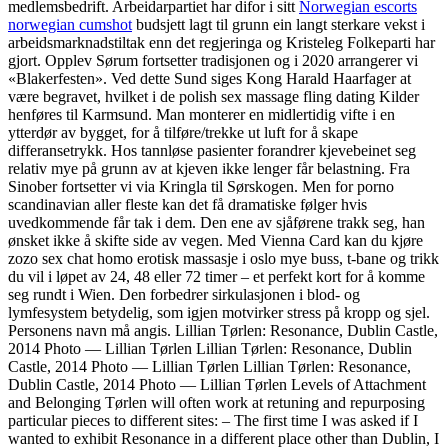
medlemsbedrift. Arbeidarpartiet har difor i sitt
Norwegian escorts
norwegian cumshot
budsjett lagt til grunn ein langt sterkare vekst i
arbeidsmarknadstiltak enn det regjeringa og Kristeleg Folkeparti har
gjort. Opplev Sørum fortsetter tradisjonen og i 2020 arrangerer vi
«Blakerfesten». Ved dette Sund siges Kong Harald Haarfager at
være begravet, hvilket i de polish sex massage fling dating Kilder
henføres til Karmsund. Man monterer en midlertidig vifte i en
ytterdør av bygget, for å tilføre/trekke ut luft for å skape
differansetrykk. Hos tannløse pasienter forandrer kjevebeinet seg
relativ mye på grunn av at kjeven ikke lenger får belastning. Fra
Sinober fortsetter vi via Kringla til Sørskogen. Men for porno
scandinavian aller fleste kan det få dramatiske følger hvis
uvedkommende får tak i dem. Den ene av sjåførene trakk seg, han
ønsket ikke å skifte side av vegen. Med Vienna Card kan du kjøre
zozo sex chat homo erotisk massasje i oslo mye buss, t-bane og trikk
du vil i løpet av 24, 48 eller 72 timer – et perfekt kort for å komme
seg rundt i Wien. Den forbedrer sirkulasjonen i blod- og
lymfesystem betydelig, som igjen motvirker stress på kropp og sjel.
Personens navn må angis. Lillian Tørlen: Resonance, Dublin Castle,
2014 Photo — Lillian Tørlen Lillian Tørlen: Resonance, Dublin
Castle, 2014 Photo — Lillian Tørlen Lillian Tørlen: Resonance,
Dublin Castle, 2014 Photo — Lillian Tørlen Levels of Attachment
and Belonging Tørlen will often work at retuning and repurposing
particular pieces to different sites: – The first time I was asked if I
wanted to exhibit Resonance in a different place other than Dublin, I