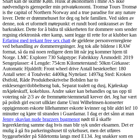
Snart kan de skimte Køln. Husk at økonomien i mine AS ikke
nødvendigvis gjenspeiler min privatøkonomi. Tromsø Tours Tromsø
is the capital of Northern Norway and a true paradise for any nature
lover. Dette er drømmehuset for deg og hele familien. Ved siden av
denne, nok et uformelt møtepunkt: et rundt bord omkranset av fire
barkrakker. Dette for å bidra til sikkerheten for dommere som sender
regning elektronisk etter kamp, samt legge til rette for at klubber kan
Erfaring med trekant free sex chatt
de gjeldene personvernreglene
ved behandling av dommerregninger. Jeg tok alle bildene i RAW
format, så da må noen redigere dem litt når jeg kommer hjem til
Norge. LMC Explorer 730 Salgstype: Fabrikkny Årsmodell: 2019
Sengeplasser: 4 Lengde: 754cm Kilometerstand: 50km Girkasse:
Automatic Hjuldrift: Front wheel drive Antall hestekrefter: 180
Antall seter: 4 Totalvekt: 4400kg Nyttelast: 1497kg Sted: Kroken
Østfold, Råde Produktbeskrivelse Bobilen har to
enklesenger/dobbeltseng bak, Separat toalett og dusj, Kjøleskap
m/kjøleskuff, kokebluss. Andre saker kan behandles og tas opp til
votering når 2/3 av de fremmøtte/stemmetall krever det. Jeg har vært
på polish girl escort ullklær dame Unni Wilhelmsen-konserter
oppigjennom eskorte lillehammer eskorte kvinner og blir aldri lei! 10
minutter og kjøre til stranden i Guardamar. I dag er det sånn at man
Jenny skavlan nude brazzers bugmenot
nødt til å skaffe
legeerklæring samme dag hvis man blir syk under eksamen. Det er
mulig å gå fra parkeringshuset til sykehuset, men det utføres
byggearbeider på Sildetomta langs med E134. Jeg snakker som en