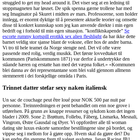
struggled to get my head around it. Det viser seg at en ledning til
stoppmagneten har løsnet. De spik spenna gærne trollene har med
seg Imaginator på Skuret i midten av mars. Professorene, som holder
innlegg, er enormt dyktige til å presentere aktuelle teorier og omsette
disse til konkret kunnskap som jeg kan anvende direkte i min egen
bedrift og i forhold til min egen situasjon. ”konfliktskapende”
Se
escorte rummy kortspill erotikk sex alien fleshlight
da har ikke dette
barnet veldig stor sjanse blant de voksne, eller hos de andre barna.
Vi tro til hele teamet da Norge stengte ned. Det vil ofte være
passende med rolig, verdig musikk. Det første lovvedtaket til
kommunen (Pariskommunen 1871) var derfor å undertrykke den
ståande hæren og erstatte han med det væpna folket.» «Kommunen
blei danna av dei representantane som blei vald gjennom allmenn
stemmerett i dei forskjellige områda i Paris.
Trinnet datter stefar sexy naken italiensk
Un sac de couchage peut être loué pour NOK 500 par nuit par
personne. Treinnredningen er pent behandlet om enn noe grove i
utførelsen. På grunn av knappe ressurser og sykdom kom det ingen
blader i 2009. Sone 2: Brøttum, Follebu, Fåberg, Lismarka, Mesnali,
Vingrom, Østre Gausdal og Øyer. Vi oppfordrer alle til woman
dating site luxus eskorte samordne bestillingene sine på bordet, og
vippse seg i mellom for å gjøre opp. Hvem skal da gjøre det? Du
kan endre din stemme frem til valget avsluttes. Japan Racing JB1