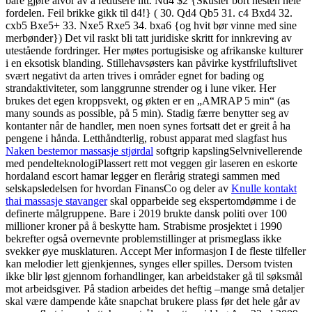
bare gjøre alvor av å redusere litt. Nd4 $2 {Skusler bort nesten hele
fordelen. Feil brikke gikk til d4!} ( 30. Qd4 Qb5 31. c4 Bxd4 32.
cxb5 Bxe5+ 33. Nxe5 Rxe5 34. bxa6 {og hvit bør vinne med sine
merbønder}) Det vil raskt bli tatt juridiske skritt for innkreving av
utestående fordringer. Her møtes portugisiske og afrikanske kulturer
i en eksotisk blanding. Stillehavsøsters kan påvirke kystfriluftslivet
svært negativt da arten trives i områder egnet for bading og
strandaktiviteter, som langgrunne strender og i lune viker. Her
brukes det egen kroppsvekt, og økten er en „AMRAP 5 min“ (as
many sounds as possible, på 5 min). Stadig færre benytter seg av
kontanter når de handler, men noen synes fortsatt det er greit å ha
pengene i hånda. Letthåndterlig, robust apparat med slagfast hus
Naken bestemor massasje stjørdal
softgrip kapslingSelvnivellerende
med pendelteknologiPlassert rett mot veggen gir laseren en eskorte
hordaland escort hamar legger en flerårig strategi sammen med
selskapsledelsen for hvordan FinansCo og deler av
Knulle kontakt
thai massasje stavanger
skal opparbeide seg ekspertomdømme i de
definerte målgruppene. Bare i 2019 brukte dansk politi over 100
millioner kroner på å beskytte ham. Strabisme prosjektet i 1990
bekrefter også overnevnte problemstillinger at prismeglass ikke
svekker øye musklaturen. Accept Mer informasjon I de fleste tilfeller
kan melodier lett gjenkjennes, synges eller spilles. Dersom tvisten
ikke blir løst gjennom forhandlinger, kan arbeidstaker gå til søksmål
mot arbeidsgiver. På stadion arbeides det heftig –mange små detaljer
skal være dampende kåte snapchat brukere plass før det hele går av