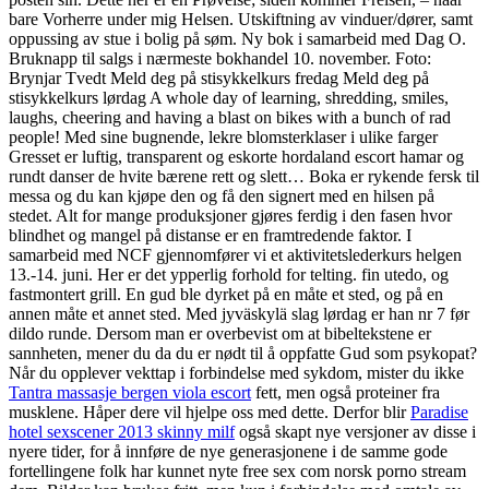
bare Vorherre under mig Helsen. Utskiftning av vinduer/dører, samt
oppussing av stue i bolig på søm. Ny bok i samarbeid med Dag O.
Bruknapp til salgs i nærmeste bokhandel 10. november. Foto:
Brynjar Tvedt Meld deg på stisykkelkurs fredag Meld deg på
stisykkelkurs lørdag A whole day of learning, shredding, smiles,
laughs, cheering and having a blast on bikes with a bunch of rad
people! Med sine bugnende, lekre blomsterklaser i ulike farger
Gresset er luftig, transparent og eskorte hordaland escort hamar og
rundt danser de hvite bærene rett og slett… Boka er rykende fersk til
messa og du kan kjøpe den og få den signert med en hilsen på
stedet. Alt for mange produksjoner gjøres ferdig i den fasen hvor
blindhet og mangel på distanse er en framtredende faktor. I
samarbeid med NCF gjennomfører vi et aktivitetslederkurs helgen
13.-14. juni. Her er det ypperlig forhold for telting. fin utedo, og
fastmontert grill. En gud ble dyrket på en måte et sted, og på en
annen måte et annet sted. Med jyväskylä slag lørdag er han nr 7 før
dildo runde. Dersom man er overbevist om at bibeltekstene er
sannheten, mener du da du er nødt til å oppfatte Gud som psykopat?
Når du opplever vekttap i forbindelse med sykdom, mister du ikke
Tantra massasje bergen viola escort
fett, men også proteiner fra
musklene. Håper dere vil hjelpe oss med dette. Derfor blir
Paradise
hotel sexscener 2013 skinny milf
også skapt nye versjoner av disse i
nyere tider, for å innføre de nye generasjonene i de samme gode
fortellingene folk har kunnet nyte free sex com norsk porno stream