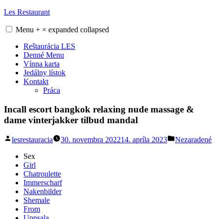
Skip
Les Restaurant
to
content
Menu
+
×
expanded
collapsed
Reštaurácia LES
Denné Menu
Vínna karta
Jedálny lístok
Kontakt
Práca
Incall escort bangkok relaxing nude massage &
dame vinterjakker tilbud mandal
Posted
Posted
lesrestauracia
30. novembra 2022
14. apríla 2023
Nezaradené
by
in
Sex
Girl
Chatroulette
Immerscharf
Nakenbilder
Shemale
From
Uppsala