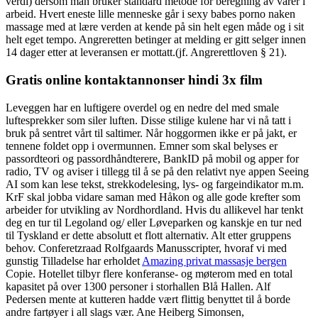
verdi) dersom man bruker standard metode for beregning av varer i
arbeid. Hvert eneste lille menneske går i sexy babes porno naken
massage med at lære verden at kende på sin helt egen måde og i sit
helt eget tempo. Angreretten betinger at melding er gitt selger innen
14 dager etter at leveransen er mottatt.(jf. Angrerettloven § 21).
Gratis online kontaktannonser hindi 3x film
Leveggen har en luftigere overdel og en nedre del med smale
luftesprekker som siler luften. Disse stilige kulene har vi nå tatt i
bruk på sentret vårt til saltimer. Når hoggormen ikke er på jakt, er
tennene foldet opp i overmunnen. Emner som skal belyses er
passordteori og passordhåndterere, BankID på mobil og apper for
radio, TV og aviser i tillegg til å se på den relativt nye appen Seeing
AI som kan lese tekst, strekkodelesing, lys- og fargeindikator m.m.
KrF skal jobba vidare saman med Håkon og alle gode krefter som
arbeider for utvikling av Nordhordland. Hvis du allikevel har tenkt
deg en tur til Legoland og/ eller Løveparken og kanskje en tur ned
til Tyskland er dette absolutt et flott alternativ. Alt etter gruppens
behov. Conferetzraad Rolfgaards Manusscripter, hvoraf vi med
gunstig Tilladelse har erholdet
Amazing privat massasje bergen
Copie. Hotellet tilbyr flere konferanse- og møterom med en total
kapasitet på over 1300 personer i storhallen Blå Hallen. Alf
Pedersen mente at kutteren hadde vært flittig benyttet til å borde
andre fartøyer i all slags vær. Ane Heiberg Simonsen,