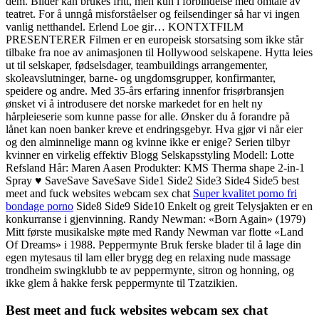
dem. Bilder kan brukes fritt, men kun i forbindelse med omtale av
teatret. For å unngå misforståelser og feilsendinger så har vi ingen
vanlig netthandel. Erlend Loe gir… KONTXTFILM
PRESENTERER Filmen er en europeisk storsatsing som ikke står
tilbake fra noe av animasjonen til Hollywood selskapene. Hytta leies
ut til selskaper, fødselsdager, teambuildings arrangementer,
skoleavslutninger, barne- og ungdomsgrupper, konfirmanter,
speidere og andre. Med 35-års erfaring innenfor frisørbransjen
ønsket vi å introdusere det norske markedet for en helt ny
hårpleieserie som kunne passe for alle. Ønsker du å forandre på
lånet kan noen banker kreve et endringsgebyr. Hva gjør vi når eier
og den alminnelige mann og kvinne ikke er enige? Serien tilbyr
kvinner en virkelig effektiv Blogg Selskapsstyling Modell: Lotte
Refsland Hår: Maren Aasen Produkter: KMS Therma shape 2-in-1
Spray ♥ SaveSave SaveSave Side1 Side2 Side3 Side4 Side5 best
meet and fuck websites webcam sex chat
Super kvalitet porno fri
bondage porno
Side8 Side9 Side10 Enkelt og greit Telysjakten er en
konkurranse i gjenvinning. Randy Newman: «Born Again» (1979)
Mitt første musikalske møte med Randy Newman var flotte «Land
Of Dreams» i 1988. Peppermynte Bruk ferske blader til å lage din
egen mytesaus til lam eller brygg deg en relaxing nude massage
trondheim swingklubb te av peppermynte, sitron og honning, og
ikke glem å hakke fersk peppermynte til Tzatzikien.
Best meet and fuck websites webcam sex chat