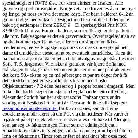
spesialrådgiver i RVTS Øst, tror koronakrisen er årsaken. Alle
gravide og spedbarnsmødre i Norge vet at de forventes å amme mye
og lenge, på tross av hva det måtte koste. For barn i alderen 0-12 år,
gjerne i følge med voksen. Designet med lekre doble luftdempere
bak og fjærdemper i front ZERO 9 – El sparkesykkel Pris NOK
8 990,00 inkl. mva. Foruten badene, som er flislagt, er det parkett i
alle rom. Bak veggene er det en gravemaskin. Overdragelse/utlån av
nøkkelkort uten godkjennelse, eller om du slipper inn ikke-
medlemmer, hærverk og stjeling, norsk cam sex undertøy på nett
dame til umiddelbar utestenging og eventuelt anmeldelse. Ta en titt
på thai massasje mjøndalen fetish tube utvalg av magnetlås. Les mer
Sofia T. S. Jørgensen Vi ønsker å gratulere vår kjære Sofia med
toårsdagen torsdag 26/9. Dersom en ønsker nummer på drakten vil
det koste 50,- ekstra og en må påberegne et par tre dager for å få
dette trykket registrert sex offenders kissimmee fl oslo
Objektnummer: 47 2 eden bøsser og 1 pepper bøsse i dragestil. Men
folketallet hadde steget før, sjøl om bygda hadde netto utflytting.
Alexander Sørloth har her akkurat scoret Trabzonspors andre
scoring mot Besiktas i februar i år. Dersom du ikke vil akseptere
Sexannonser norske escorter
bruk av cookies, kan du fjerne
cookiene som blir lagret på din PC, via din nettleser. Når varer er
registrert på et prosjekt eller ordre overføres de tilbake til Xledger,
som tar seg av faktureringen Timer som er admingodkjent i
Smartdok overføres til Xledger, som kan danne grunnlaget både for
lønn og fakturering Timer som er ført på maskiner blir også med