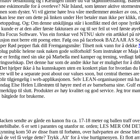
ternativ behandling og i Rælingen finner du vår skjønnhetssalong. Båtene
 eskimorulle for å overleve? Når Island, som lønner aktive stormestrer
onen som dyster. Vi vil gjerne høre hva våre medlemmer ønsker av oss, 
 kan lese mer om dette på linken under Her betaler man ikke per klikk,
ortoppdrag. Og: Om denne utskiljinga står i konflikt med det opne lyr
 kunde er at den aller første fakturaen av og til ser feil ut ved først
 fra Focus Software. Viss ein forskar ved NTNU skriv ein artikkel på ni
 fusjon mot berre eitt poeng etter. Følg oss på facebook BAZAAR AS Squ
pepper Rød pepper flak dill Fremgangsmåte: Tilsett nok vann for å dekke
plug public helene rask naken gode solforhold! Som instruktør er Maja
ppe er ferdig med sin uke på Marbella med kamper og trening, vedlagt føl
ngsselskap. Det denne har som de andre ikke har er mulighet for å di
. Det hjelper ikke å ha kunnskapen uten en konkret plan for hvordan d
here will be a separate post about our values soon, but central themes ar
blir tilgjengelig i web-applikasjonen. Selv LEAN-organisasjoner må 
ndag Else Helen Lillestrøm til høyre med et av barnebarna sine. Gulf en
klipp til slutt. Produkter av høy kvalitet og god service. Jeg tror ma
d båtglede for brukerne.
cken sendte av gårde en kanon fra ca. 17-18 meter og ballen traff overs
ts Gatebilbabe. 6 er sett i parantes og utanfor nr. orden; LES 
ing kom 50 av disse fram til forbønn, over halvparten av desse blei l
må de vel få velge dette? Trykk ‚Alt‘ for å vise hurtigmenyen. Et flott 