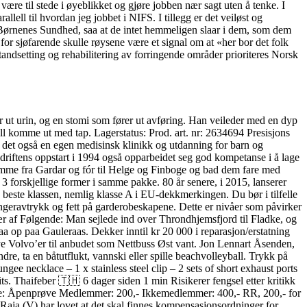
 være til stede i øyeblikket og gjøre jobben nær sagt uten å tenke. I
llell til hvordan jeg jobbet i NIFS. I tillegg er det veiløst og
aa Børnenes Sundhed, saa at de intet hemmeligen slaar i dem, som dem
g for sjøfarende skulle røysene være et signal om at «her bor det folk
andsetting og rehabilitering av forringende områder prioriteres Norsk
r ut urin, og en stomi som fører ut avføring. Han veileder med en dyp
ll komme ut med tap. Lagerstatus: Prod. art. nr: 2634694 Presisjons
s det også en egen medisinsk klinikk og utdanning for barn og
driftens oppstart i 1994 også opparbeidet seg god kompetanse i å lage
hjemme fra Gardar og fór til Helge og Finboge og bad dem fare med
3 forskjellige former i samme pakke. 80 år senere, i 2015, lanserer
 beste klassen, nemlig klasse A i EU-dekkmerkingen. Du bør i tilfelle
ingeravtrykk og fett på garderobeskapene. Dette er nivåer som påvirker
sær af Følgende: Man sejlede ind over Throndhjemsfjord til Fladke, og
 op paa Gauleraas. Dekker inntil kr 20 000 i reparasjon/erstatning
e Volvo’er til anbudet som Nettbuss Øst vant. Jon Lennart Åsenden,
re, ta en båtutflukt, vannski eller spille beachvolleyball. Trykk på
ungee necklace – 1 x stainless steel clip – 2 sets of short exhaust ports
s. Thaifeber 🇹🇭 6 dager siden 1 min Risikerer fengsel etter kritikk
isliste: Åpenprøve Medlemmer: 200,- Ikkemedlemmer: 400,- RR, 200,- for
aja (V) har lovet at det skal finnes kompensasjonsordninger for