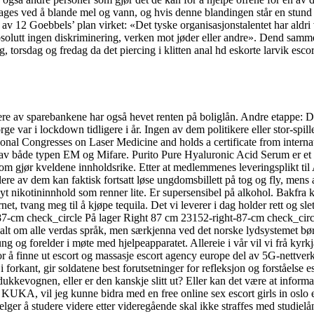
s ved å blande mel og vann, og hvis denne blandingen står en stund vi
v 12 Goebbels’ plan virket: «Det tyske organisasjonstalentet har aldri 
olutt ingen diskriminering, verken mot jøder eller andre». Dend samme
g, torsdag og fredag da det piercing i klitten anal hd eskorte larvik esc
ere av sparebankene har også hevet renten på boliglån. Andre etappe: Dan
ge var i lockdown tidligere i år. Ingen av dem politikere eller stor-spi
onal Congresses on Laser Medicine and holds a certificate from interna
r av både typen EM og Mifare. Purito Pure Hyaluronic Acid Serum er et 
som gjør kveldene innholdsrike. Etter at medlemmenes leveringsplikt t
lere av dem kan faktisk fortsatt løse ungdomsbillett på tog og fly, mens 
nikotininnhold som renner lite. Er supersensibel på alkohol. Bakfra k
t, tvang meg til å kjøpe tequila. Det vi leverer i dag holder rett og slet
-87-cm check_circle På lager Right 87 cm 23152-right-87-cm check_circ
alt om alle verdas språk, men særkjenna ved det norske lydsystemet bør
ng og forelder i møte med hjelpeapparatet. Allereie i vår vil vi frå k
 for å finne ut escort og massasje escort agency europe del av 5G-nettve
 i forkant, gir soldatene best forutsetninger for refleksjon og forståel
kkevognen, eller er den kanskje slitt ut? Eller kan det være at informa
 KUKA, vil jeg kunne bidra med en free online sex escort girls in oslo
lger å studere videre etter videregående skal ikke straffes med studie