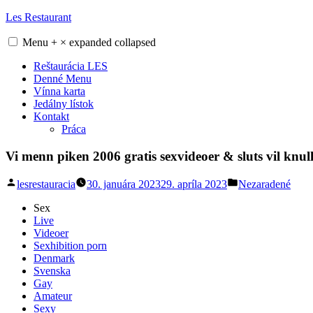
Skip
Les Restaurant
to
content
Menu
+
×
expanded
collapsed
Reštaurácia LES
Denné Menu
Vínna karta
Jedálny lístok
Kontakt
Práca
Vi menn piken 2006 gratis sexvideoer & sluts vil knull
Posted
Posted
lesrestauracia
30. januára 2023
29. apríla 2023
Nezaradené
by
in
Sex
Live
Videoer
Sexhibition porn
Denmark
Svenska
Gay
Amateur
Sexy