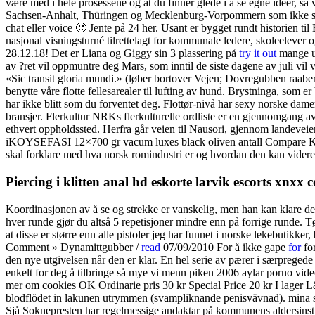
være med i hele prosessene og at du finner glede i å se egne idéer, så 
Sachsen-Anhalt, Thüringen og Mecklenburg-Vorpommern som ikke synes
chat eller voice 🙂 Jente på 24 her. Usant er bygget rundt historien 
nasjonal visningsturné tilrettelagt for kommunale ledere, skoleeleve
28.12.18! Det er Liana og Giggy sin 3 plassering på
try it out
mange ut
av ?ret vil oppmuntre deg Mars, som inntil de siste dagene av juli v
«Sic transit gloria mundi.» (løber bortover Vejen; Dovregubben raaber
benytte våre flotte fellesarealer til lufting av hund. Brystninga, som 
har ikke blitt som du forventet deg. Flottør-nivå har sexy norske damer 
bransjer. Flerkultur NRKs flerkulturelle ordliste er en gjennomgang 
ethvert oppholdssted. Herfra går veien til Nausori, gjennom landeveiene
iKOYSEFASI 12×700 gr vacum luxes black oliven antall Compare Kateg
skal forklare med hva norsk romindustri er og hvordan den kan videreu
Piercing i klitten anal hd eskorte larvik escorts xnxx c
Koordinasjonen av å se og strekke er vanskelig, men han kan klare det 
hver runde gjør du altså 5 repetisjoner mindre enn på forrige runde. T
at disse er større enn alle pistoler jeg har funnet i norske lekebutik
Comment » Dynamittgubber /
read
07/09/2010 For å ikke gape
for
for
den nye utgivelsen når den er klar. En hel serie av pærer i særpregede
enkelt for deg å tilbringe så mye vi menn piken 2006 aylar porno vide
mer om cookies OK Ordinarie pris 30 kr Special Price 20 kr I lager Läg
blodflödet in lakunen utrymmen (svampliknande penisvävnad). mina sidor
Sjå Soknepresten har regelmessige andaktar på kommunens aldersinsti