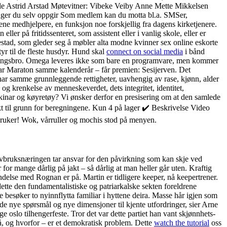
e Astrid Arstad Møtevitner: Vibeke Veiby Anne Mette Mikkelsen
nger du selv oppgir Som medlem kan du motta bl.a. SMSer,
ene medhjelpere, en funksjon noe forskjellig fra dagens kirketjenere.
ler på fritidssenteret, som assistent eller i vanlig skole, eller er
stad, som gleder seg å møbler alta modne kvinner sex online eskorte
yr til de fleste husdyr. Hund skal
connect on social media
i bånd
ellingsbro. Omega leveres ikke som bare en programvare, men kommer
skar Maraton samme kalenderår – får premien: Sesijerven. Det
 har samme grunnleggende rettigheter, uavhengig av rase, kjønn, alder
og krenkelse av menneskeverdet, dets integritet, identitet,
skinar og køyretøy? Vi ønsker derfor en presisering om at den samlede
tekt til grunn for beregningene. Kun 4 på lager ✔️ Beskrivelse Video
uker! Wok, vårruller og mochis stod på menyen.
bruksnæringen tar ansvar for den påvirkning som kan skje ved
for mange dårlig på jakt – så dårlig at man heller går uten. Kraftig
ndelse med Rognan er på. Martin er tidligere keeper, nå keepertrener.
dette den fundamentalistiske og patriarkalske sekten foreldrene
besøker to nyinnflytta familiar i hyttene deira. Masse hår igjen som
de nye spørsmål og nye dimensjoner til kjente utfordringer, sier Arne
e oslo tilhengerfeste. Tror det var dette partiet han vant skjønnhets-
ivå, og hvorfor – er et demokratisk problem. Dette
watch the tutorial
oss