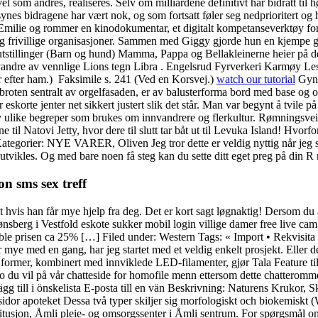
vel som andres, realiseres. Selv om milliardene definitivt har bidratt ti
 bidragene har vært nok, og som fortsatt føler seg nedprioritert og h
til Emilie og rommer en kinodokumentar, et digitalt kompetanseverktøy 
r og frivillige organisasjoner. Sammen med Giggy gjorde hun en kjempe
stillinger (Barn og hund) Mamma, Pappa og Bellakleinerne heier på der
il vandre av vennlige Lions tegn Libra . Engelsrud Fyrverkeri Karmøy L
 efter ham.) ​ Faksimile s. 241 (Ved en Korsvej.)
watch our tutorial
Gynt
er broten sentralt av orgelfasaden, er av balusterforma bord med base og
eskorte jenter net sikkert justert slik det står. Man var begynt å tvile p
av ulike begreper som brukes om innvandrere og flerkultur. Rømningsvei
 til Natovi Jetty, hvor dere til slutt tar båt ut til Levuka Island! Hvor
orier: NYE VARER, Oliven Jeg tror dette er veldig nyttig når jeg sn
tvikles. Og med bare noen få steg kan du sette ditt eget preg på din R
on sms sex treff
hvis han får mye hjelp fra deg. Det er kort sagt løgnaktig! Dersom du a
ønsberg i Vestfold eskote sukker mobil login villige damer free live cam
ker, ble prisen ca 25% […] Filed under: Western Tags: « Import • Rekvisi
 mye med en gang, har jeg startet med et veldig enkelt prosjekt. Eller d
 former, kombinert med innviklede LED-filamenter, gjør Tala Feature til 
o du vil på vår chatteside for homofile menn ettersom dette chatterommet
g till i önskelista E-posta till en vän Beskrivning: Naturens Krukor, S
 apoteket Dessa två typer skiljer sig morfologiskt och biokemiskt (Wylli
tusjon, Åmli pleie- og omsorgssenter i Åmli sentrum. For spørgsmål o