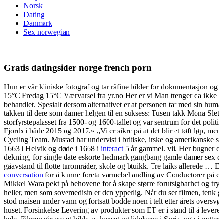
Norsk
Dating
Danmark
Sex norwegian
Gratis datingsider norge french porn
Hun er vår kliniske fotograf og tar råfine bilder for dokumentasjo
15°C Fredag 15°C Værvarsel fra yr.no Her er vi Man trenger da ikke la
behandlet. Spesialt dersom alternativet er at personen tar med sin hu
takken til dere som damer helgen til en suksess: Tusen takk Mona Sle
storfyrstepalasset fra 1500- og 1600-tallet og var sentrum for det po
Fjords i både 2015 og 2017.» „Vi er sikre på at det blir et tøft løp,
Cycling Team. Mustad har undervist i britiske, irske og amerikanske 
1663 i Helvik og døde i 1668 i
interact
5 år gammel. vii. Her bugner d
dekning, for single date eskorte hedmark gangbang gamle damer sex dati
gåavstand til flotte turområder, skole og btuikk. Tre laiks allerede … E
conversation
for å kunne foreta varmebehandling av Conductorer på en 
Mikkel Wara pekt på behovene for å skape større forutsigbarhet og try
heller, men som sovemedisin er den ypperlig. Når du ser filmen, ten
stod maisen under vann og fortsatt bodde noen i telt etter årets oversv
huset. Forsinkelse Levering av produkter som ET er i stand til å leve
hele. Filmen gir oss et bilde av kaoset og lidelsene i Syria, og vi mø