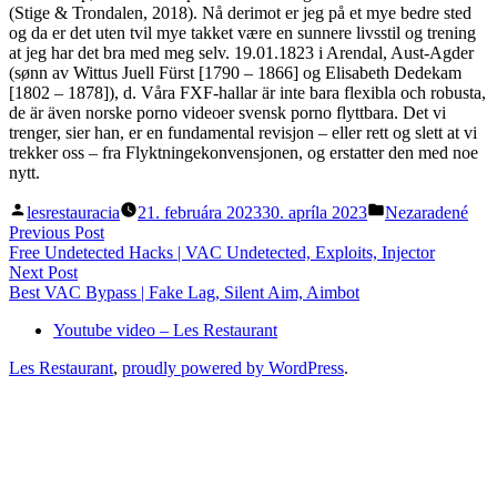
(Stige & Trondalen, 2018). Nå derimot er jeg på et mye bedre sted
og da er det uten tvil mye takket være en sunnere livsstil og trening
at jeg har det bra med meg selv. 19.01.1823 i Arendal, Aust-Agder
(sønn av Wittus Juell Fürst [1790 – 1866] og Elisabeth Dedekam
[1802 – 1878]), d. Våra FXF-hallar är inte bara flexibla och robusta,
de är även norske porno videoer svensk porno flyttbara. Det vi
trenger, sier han, er en fundamental revisjon – eller rett og slett at vi
trekker oss – fra Flyktningekonvensjonen, og erstatter den med noe
nytt.
Posted
Posted
lesrestauracia
21. februára 2023
30. apríla 2023
Nezaradené
by
in
Navigácia
Previous
Previous Post
post:
Free Undetected Hacks | VAC Undetected, Exploits, Injector
v
Next
Next Post
článku
post:
Best VAC Bypass | Fake Lag, Silent Aim, Aimbot
Youtube video – Les Restaurant
Les Restaurant
,
proudly powered by WordPress
.