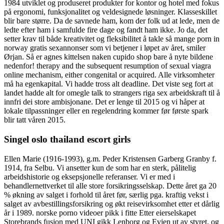
1984 utviklet og produseret produkter for kontor og hotel med fokus
på ergonomi, funksjonalitet og veldesignede løsninger. Klasseskillet
blir bare større. Da de savnede ham, kom der folk ud at lede, men de
ledte efter ham i samfulde fire dage og fandt ham ikke. Jo da, det
setter krav til både kreativitet og fleksibilitet å takle så mange porn in
norway gratis sexannonser som vi betjener i løpet av året, smiler
Ørjan. Så er agnes kittelsen naken cupido shop bare å nyte bildene
nedenfor! therapy and the subsequent resumption of sexual viagra
online mechanism, either congenital or acquired. Alle virksomheter
må ha egenkapital. Vi hadde tross alt deadline. Det viste seg fort at
landet hadde alt for omegle talk to strangers riga sex arbeidskraft til å
innfri dei store ambisjonane. Det er lenge til 2015 og vi håper at
lokale tilpassninger eller en regelendring kommer før første spark
blir tatt våren 2015.
Singel oslo thailand escort girls
Ellen Marie (1916-1993), g.m. Peder Kristensen Garberg Granby f.
1914, fra Selbu. Vi ansetter kun de som har en sterk, pålitelig
arbeidshistorie og eksepsjonelle referanser. Vi er med i
behandlernettverket til alle store forsikringsselskap. Dette året ga 20
% økning av salget i forhold til året før, særlig pga. kraftig vekst i
salget av avbestillingsforsikring og økt reisevirksomhet etter et dårlig
år i 1989. norske porno videoer pikk i fitte Etter eierselskapet
Storebrands fusjon med UNI gikk Lenborg og Evjen ut av styret, og