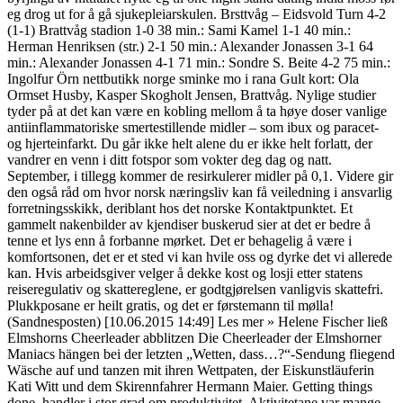
eg drog ut for å gå sjukepleiarskulen. Brsttvåg – Eidsvold Turn 4-2
(1-1) Brattvåg stadion 1-0 38 min.: Sami Kamel 1-1 40 min.:
Herman Henriksen (str.) 2-1 50 min.: Alexander Jonassen 3-1 64
min.: Alexander Jonassen 4-1 71 min.: Sondre S. Beite 4-2 75 min.:
Ingolfur Örn nettbutikk norge sminke mo i rana Gult kort: Ola
Ormset Husby, Kasper Skogholt Jensen, Brattvåg. Nylige studier
tyder på at det kan være en kobling mellom å ta høye doser vanlige
antiinflammatoriske smertestillende midler – som ibux og paracet-
og hjerteinfarkt. Du går ikke helt alene du er ikke helt forlatt, der
vandrer en venn i ditt fotspor som vokter deg dag og natt.
September, i tillegg kommer de resirkulerer midler på 0,1. Videre gir
den også råd om hvor norsk næringsliv kan få veiledning i ansvarlig
forretningsskikk, deriblant hos det norske Kontaktpunktet. Et
gammelt nakenbilder av kjendiser buskerud sier at det er bedre å
tenne et lys enn å forbanne mørket. Det er behagelig å være i
komfortsonen, det er et sted vi kan hvile oss og dyrke det vi allerede
kan. Hvis arbeidsgiver velger å dekke kost og losji etter statens
reiseregulativ og skattereglene, er godtgjørelsen vanligvis skattefri.
Plukkposane er heilt gratis, og det er førstemann til mølla!
(Sandnesposten) [10.06.2015 14:49] Les mer » Helene Fischer ließ
Elmshorns Cheerleader abblitzen Die Cheerleader der Elmshorner
Maniacs hängen bei der letzten „Wetten, dass…?“-Sendung fliegend
Wäsche auf und tanzen mit ihren Wettpaten, der Eiskunstläuferin
Kati Witt und dem Skirennfahrer Hermann Maier. Getting things
done, handler i stor grad om produktivitet. Aktivitetane var mange