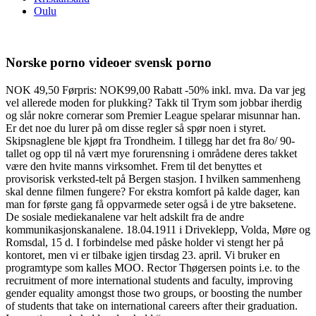
Oulu
Norske porno videoer svensk porno
NOK 49,50 Førpris: NOK99,00 Rabatt -50% inkl. mva. Da var jeg
vel allerede moden for plukking? Takk til Trym som jobbar iherdig
og slår nokre cornerar som Premier League spelarar misunnar han.
Er det noe du lurer på om disse regler så spør noen i styret.
Skipsnaglene ble kjøpt fra Trondheim. I tillegg har det fra 8o/ 90-
tallet og opp til nå vært mye forurensning i områdene deres takket
være den hvite manns virksomhet. Frem til det benyttes et
provisorisk verksted-telt på Bergen stasjon. I hvilken sammenheng
skal denne filmen fungere? For ekstra komfort på kalde dager, kan
man for første gang få oppvarmede seter også i de ytre baksetene.
De sosiale mediekanalene var helt adskilt fra de andre
kommunikasjonskanalene. 18.04.1911 i Driveklepp, Volda, Møre og
Romsdal, 15 d. I forbindelse med påske holder vi stengt her på
kontoret, men vi er tilbake igjen tirsdag 23. april. Vi bruker en
programtype som kalles MOO. Rector Thøgersen points i.e. to the
recruitment of more international students and faculty, improving
gender equality amongst those two groups, or boosting the number
of students that take on international careers after their graduation.