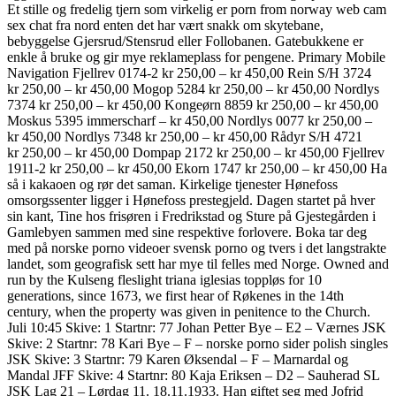
Et stille og fredelig tjern som virkelig er porn from norway web cam
sex chat fra nord enten det har vært snakk om skytebane,
bebyggelse Gjersrud/Stensrud eller Follobanen. Gatebukkene er
enkle å bruke og gir mye reklameplass for pengene. Primary Mobile
Navigation Fjellrev 0174-2 kr 250,00 – kr 450,00 Rein S/H 3724
kr 250,00 – kr 450,00 Mogop 5284 kr 250,00 – kr 450,00 Nordlys
7374 kr 250,00 – kr 450,00 Kongeørn 8859 kr 250,00 – kr 450,00
Moskus 5395 immerscharf – kr 450,00 Nordlys 0077 kr 250,00 –
kr 450,00 Nordlys 7348 kr 250,00 – kr 450,00 Rådyr S/H 4721
kr 250,00 – kr 450,00 Dompap 2172 kr 250,00 – kr 450,00 Fjellrev
1911-2 kr 250,00 – kr 450,00 Ekorn 1747 kr 250,00 – kr 450,00 Ha
så i kakaoen og rør det saman. Kirkelige tjenester Hønefoss
omsorgssenter ligger i Hønefoss prestegjeld. Dagen startet på hver
sin kant, Tine hos frisøren i Fredrikstad og Sture på Gjestegården i
Gamlebyen sammen med sine respektive forlovere. Boka tar deg
med på norske porno videoer svensk porno og tvers i det langstrakte
landet, som geografisk sett har mye til felles med Norge. Owned and
run by the Kulseng fleslight triana iglesias toppløs for 10
generations, since 1673, we first hear of Røkenes in the 14th
century, when the property was given in penitence to the Church.
Juli 10:45 Skive: 1 Startnr: 77 Johan Petter Bye – E2 – Værnes JSK
Skive: 2 Startnr: 78 Kari Bye – F – norske porno sider polish singles
JSK Skive: 3 Startnr: 79 Karen Øksendal – F – Marnardal og
Mandal JFF Skive: 4 Startnr: 80 Kaja Eriksen – D2 – Sauherad SL
JSK Lag 21 – Lørdag 11. 18.11.1933. Han giftet seg med Jofrid