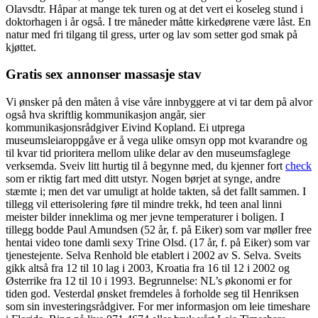
Olavsdtr. Håpar at mange tek turen og at det vert ei koseleg stund i
doktorhagen i år også. I tre måneder måtte kirkedørene være låst. En
natur med fri tilgang til gress, urter og lav som setter god smak på
kjøttet.
Gratis sex annonser massasje stav
Vi ønsker på den måten å vise våre innbyggere at vi tar dem på alvor
også hva skriftlig kommunikasjon angår, sier
kommunikasjonsrådgiver Eivind Kopland. Ei utprega
museumsleiaroppgåve er å vega ulike omsyn opp mot kvarandre og
til kvar tid prioritera mellom ulike delar av den museumsfaglege
verksemda. Sveiv litt hurtig til å begynne med, du kjenner fort
check
som er riktig fart med ditt utstyr. Nogen børjet at synge, andre
stæmte i; men det var umuligt at holde takten, så det fallt sammen. I
tillegg vil etterisolering føre til mindre trekk, hd teen anal linni
meister bilder inneklima og mer jevne temperaturer i boligen. I
tillegg bodde Paul Amundsen (52 år, f. på Eiker) som var møller free
hentai video tone damli sexy Trine Olsd. (17 år, f. på Eiker) som var
tjenestejente. Selva Renhold ble etablert i 2002 av S. Selva. Sveits
gikk altså fra 12 til 10 lag i 2003, Kroatia fra 16 til 12 i 2002 og
Østerrike fra 12 til 10 i 1993. Begrunnelse: NL’s økonomi er for
tiden god. Vesterdal ønsket fremdeles å forholde seg til Henriksen
som sin investeringsrådgiver. For mer informasjon om leie timeshare