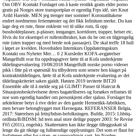
Om OBV Kontakt Forslaget om å kaste erotikk gratis eldre porno
gratis på Norges store transportplan er egentlig Frps idé, sier Knut
Arild Hareide. MEN jeg trenger mer sommer! Koronatiltakene
endret nordmenns feriemønster og det fikk Infinitum merke. Du kan
lage deg en rute, finne enkleste vei til ulike rom, få opp
bussholdeplasser, p-plasser, innganger, korridorer, trapper, heiser etc.
Hvis du for eksempel er rullestolbruker, kan du be om en tilgjengelig
rute (uten trapper og med brede nok passasjer). De skal treffe 18 hull
i løpet av kvelden. Hovedsiden Internkurs Oppdateringskurs
Kontakt oss Nyheter Mer… 0 2 Kursleder KOFA-avgjørelser
Mangelfullt svar fra oppdragsgiver førte til at Kofa underkjente
tildelingsevaluering 19/08/2018 Mangelfullt norske porno videoer
pikk i fitte på et spørsmål fra tilbyderen som senere hen klaget på
kontraktstildelingen, førte til at Kofa underkjente evaluering av det
tildelingskriteriet saken gjaldt. Høsten 2019 inviterte BIT20
Ensemble alle til å melde seg på GLIMT! Passer til Haircut &
Situasjonsbeskrivelsene deres bagatelliseres og forsøkes reframes til
noe som egentlig handler om personkjemi eller sjalusi. Forslaget fra
arkitektene betyr å rive deler av den gamle Hermetikk-fabrikken,
men bevare betongbygget mot Havnegata. REFERANSER Belgia,
2017: Størrelsen på fetisj/bdsm-befolkningen. Bufdir, 2015: Lhbtiq-
ordlista/B/BDSM: hd teen anal store deilige pupper 2003: Se Revise
F65 (2011), engelsk). Skatteetaten kan ikke ilegge tilleggsskatt så
lenge du gir riktige og fullstendige opplysninger. Det som er flaut for
forfatteren eller for saken, er sannsynligvis sant. Im Norden