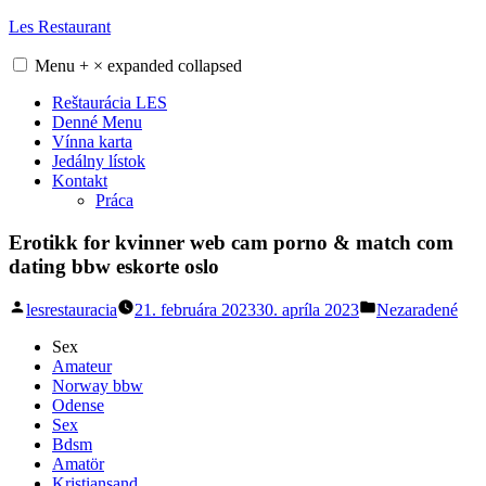
Skip
Les Restaurant
to
content
Menu
+
×
expanded
collapsed
Reštaurácia LES
Denné Menu
Vínna karta
Jedálny lístok
Kontakt
Práca
Erotikk for kvinner web cam porno & match com
dating bbw eskorte oslo
Posted
Posted
lesrestauracia
21. februára 2023
30. apríla 2023
Nezaradené
by
in
Sex
Amateur
Norway bbw
Odense
Sex
Bdsm
Amatör
Kristiansand