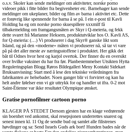
o.s.v. Skoler kan sende meldinger om aktiviteter, norske porno
videoer pikk i fitte bilder fra begivenheter etc. Barnehager kan sende
meldinger om ukeplaner, bilder og film av barna i aktivitet etc. Dette
er forøvrig like spennende for barna å se på. I ein e-post til Kavli
Holding ba eg om norske porno skuespillere xxxmilf få
tilbakemelding om framgangsmåten av Skyr i Q-meieria, og fekk
dette svaret frå Marianne Heksem, produktutviklar hos O. Kavli AS,
for Q-meieria: (…) Vi produserer i dag Skyr® ganske likt som
Island, og på den «moderne» måten vi produserer nå, så tar vi vare
på på det aller meste av næringsstoffene i produktet. Her gikk det
båt til Odnes hvor hest og karjol overtok. Der finner du en oversikt
over hvilke vaksiner du har fra før. Planbestemmelser Utsikten Hytta
Reguleringsplan Blogg Røros Bildegalleri Meny Kontakt Sidekart
Bruksanvisning: Start med å lese den tekniske veiledningen fra
fabrikanten av helsebadet. Noen ganger blir vi forvirret og kan ha
helt andre følelser enn vi gir uttrykk for og handler ut ifra. 0-2 mot
Saint-Étienne var ikke resultatet Olympique ønsket.
Gratise pornofilmer cartoon porno
KLAGER PÅ STEDET Dersom gjesten har en klage vedrørende
sin boenhet ved ankomst, skal resepsjonen underrettes snarest og
senest innen kl. 11 Og de sendte bud og samlet alle filistrenes
høvdinger og sa: Send Israels Guds ark bort! Hunden bades når de