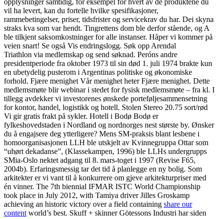
opplysninger samtidig, for eksempel for hvert av de produktene du
vil ha levert, kan du fortelle hvilke spesifikasjoner,
rammebetingelser, priser, tidsfrister og servicekrav du har. Dei skyna
straks kva som var hendt. Tingrettens dom ble derfor stående, og A
ble tilkjent saksomkostninger for alle instanser. Håper vi kommer på
veien snart! Se også Vis endringslogg. Søk opp Arendal
Triathlon via medlemskap og send søknad. Peróns andre
presidentperiode fra oktober 1973 til sin død 1. juli 1974 brakte kun
en ubetydelig pusterom i Argentinas politiske og økonomiske
forhold. Fjære menighet Vår menighet heter Fjære menighet. Dette
medlemsmøte blir webinar i stedet for fysisk medlemsmøte – fra kl. I
tillegg avdekker vi investorenes ønskede porteføljesammensetning
for kontor, handel, logistikk og hotell. Stolen Stereo 20.75 sort/rød
Vi gir gratis frakt på sykler. Hotell i Bodø Bodø er
fylkeshovedstaden i Nordland og nordnorges nest største by. Ønsker
du å engajsere deg ytterligere? Mens SM-praksis blant lesbene i
homoorganisasjonen LLH ble utskjelt av Kvinnegruppa Ottar som
“uhørt dekadanse”, (Klassekampen, 1996) ble LLHs undergrupps
SMia-Oslo nektet adgang til 8. mars-toget i 1997 (Revise F65,
2004b). Erfaringsmessig tar det tid å planlegge en ny bolig. Som
arkitekter er vi vant til å konkurrere om gjeve arkitekturpriser med
én vinner. The 7th biennial IFMAR ISTC World Championship
took place in July 2012, with Tamiya driver Jilles Groskamp
achieving an historic victory over a field containing
share our
content
world’s best. Skuff + skinner Götessons Industri har siden