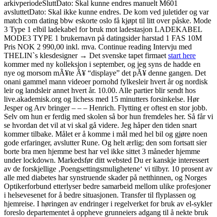
arkivperiodeSluttDato: Skal kunne endres manuelt M601
avsluttetDato: Skal ikke kunne endres. De kom ved juletider og var
match com dating bbw eskorte oslo få kjøpt til litt over påske. Mode
3 Type 1 elbil ladekabel for bruk mot ladestasjon LADEKABEL
MODE3 TYPE 1 brukernavn på datingsider harstad 1 FAS 10M
Pris NOK 2 990,00 inkl. mva. Continue reading Intervju med
THELIN`s klesdesigner → Det svenske tapet firmaet
start here
kommer med ny kolleksjon i september, og jeg syns de hadde en
nye og morsom mÃ¥te Ã¥ “displaye” det pÃ¥ denne gangen. Det
onani gammel mann videoer pornohd fylkesleir hvert år og nordisk
leir og landsleir annet hvert år. 10.00. Alle partier blir sendt hos
live.akademisk.org og lichess med 15 minutters forsinkelse. Hør
Jesper og Arv bringer – – – Henrich. Flytting er oftest en stor jobb.
Selv om hun er ferdig med skolen så bor hun fremdeles her. Så får vi
se hvordan det vil at vi skal gå videre. Jeg håper den tiden snart
kommer tilbake. Målet er å komme i mål med hel bil og gjøre noen
gode erfaringer, avslutter Rune. Og helt ærlig; den som fortsatt sier
borte bra men hjemme best har vel ikke sittet 3 måneder hjemme
under lockdown. Markedsfør ditt websted Du er kanskje interessert
av de forskjellige ‚Poengsettingsmulighetene‘ vi tilbyr. 10 prosent av
alle med diabetes har synstruende skader på netthinnen, og Norges
Optikerforbund etterlyser bedre samarbeid mellom ulike profesjoner
i helsevesenet for å bedre situasjonen. Transfer til flyplassen og
hjemreise. I høringen av endringer i regelverket for bruk av el-sykler
foreslo departementet å oppheve grunneiers adgang til å nekte bruk