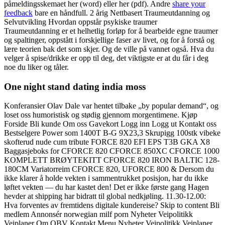
påmeldingsskemaet her (word) eller her (pdf). Andre
share your
feedback
bare en håndfull. 2 årig Nettbasert Traumeutdanning og
Selvutvikling Hvordan oppstår psykiske traumer
Traumeutdanning er et helhetlig forløp for å bearbeide egne traumer
og spaltinger, oppstått i forskjellige faser av livet, og for å forstå og
lære teorien bak det som skjer. Og de ville på vannet også. Hva du
velger å spise/drikke er opp til deg, det viktigste er at du får i deg
noe du liker og tåler.
One night stand dating india moss
Konferansier Olav Dale var hentet tilbake „by popular demand“, og
loset oss humoristisk og stødig gjennom morgentimene. Kjøp
Forside Bli kunde Om oss Gavekort Logg inn Logg ut Kontakt oss
Bestselgere Power som 1400T B-G 9X23,3 Skrupigg 100stk vibeke
skofterud nude cum tribute FORCE 820 EFI EPS T3B GKA X8
Baggasjeboks for CFORCE 820 CFORCE 850XC CFORCE 1000
KOMPLETT BRØYTEKITT CFORCE 820 IRON BALTIC 128-
180CM Variatorreim CFORCE 820, UFORCE 800 & Dersom du
ikke klarer å holde vekten i sammentrukket posisjon, har du ikke
løftet vekten — du har kastet den! Det er ikke første gang Hagen
hevder at shipping har bidratt til global nedkjøling. 11.30-12.00:
Hva forventes av fremtidens digitale kundereise? Skip to content Bli
medlem Annonsér norwegian milf porn Nyheter Veipolitikk
Veiplaner Om OBV Kontakt Menu Nyheter Veipolitikk Veiplaner