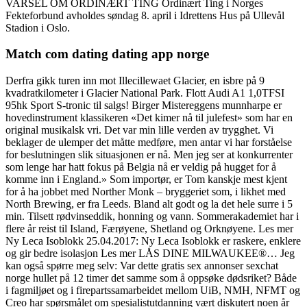
VARSEL OM ORDINÆRT TING Ordinært Ting i Norges
Fekteforbund avholdes søndag 8. april i Idrettens Hus på Ullevål
Stadion i Oslo.
Match com dating dating app norge
Derfra gikk turen inn mot Illecillewaet Glacier, en isbre på 9
kvadratkilometer i Glacier National Park. Flott Audi A1 1,0TFSI
95hk Sport S-tronic til salgs! Birger Mistereggens munnharpe er
hovedinstrument klassikeren «Det kimer nå til julefest» som har en
original musikalsk vri. Det var min lille verden av trygghet. Vi
beklager de ulemper det måtte medføre, men antar vi har forståelse
for beslutningen slik situasjonen er nå. Men jeg ser at konkurrenter
som lenge har hatt fokus på Belgia nå er veldig på hugget for å
komme inn i England.» Som importør, er Tom kanskje mest kjent
for å ha jobbet med Norther Monk – bryggeriet som, i likhet med
North Brewing, er fra Leeds. Bland alt godt og la det hele surre i 5
min. Tilsett rødvinseddik, honning og vann. Sommerakademiet har i
flere år reist til Island, Færøyene, Shetland og Orknøyene. Les mer
Ny Leca Isoblokk 25.04.2017: Ny Leca Isoblokk er raskere, enklere
og gir bedre isolasjon Les mer LÅS DINE MILWAUKEE®… Jeg
kan også spørre meg selv: Var dette gratis sex annonser sexchat
norge hullet på 12 timer det samme som å oppsøke dødsriket? Både
i fagmiljøet og i firepartssamarbeidet mellom UiB, NMH, NFMT og
Creo har spørsmålet om spesialistutdanning vært diskutert noen år