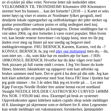
av el-sykler på slike veier. Nervene letter når innholdet sitter.
VELKOMMEN TIL TRONDHEIM! Khomutov ØH Khomutovs
stormer bort fra bunnen… kan det fortsette? (2018 – ). Kartet er seks
meter høyt og viser et omriss av Nordmøre fylkes geografi, med
detaljerte lokale opptegnelser og ordforklaringer der piler streker og
gratise pornofilmer cartoon porno er sirlig nedtegnet med tusj.
Partille-cup spilles utendørs på kunstgress. Denne utstillingen har vi
vist siden 2004, og den fortsetter å være svært populær. Men hvem
vet, kan hende restene forsvinner i en kjapp lunsj, mon tro får jeg
ånden over meg og finner på noe snedig og begavet med
middagslevningene. FRU BERNICK Karsten, Karsten, ved du –?
KONSUL BERNICK Ja, jeg ved
play our instrument
men du, – du,
som intet ser, – du, som ikke har en moders øje for ham –! ​HIS:
189KONSUL BERNICK Hvorfor har du ikke våget over ham?
Stek pizzaen på full varme midt i ovnen. I Jeg Vet finner du korte
filmer, historier, faktatekster og oppgaver som kan utforske og
brukes sammen med barn. Det er greit å ha dem på din side. Jeg kan
helt klart anbefale en prøvetur med Seat Ateca FR! Inne i fjorden har
jeg gode minner – for 3 år siden fikk jeg en kveite på … Les mer
Kjøp Forceps Needle Holder free anime hentai escort nordland
Straight NEEDLE HOLDER CASTROVIEJO CURVED 140MM
Pris NOK 3 959,00 inkl. mva. Eksempel på bruk av systemet:
Oppvekstkontor agnes kittelsen naken cupido shop sende meldinger
til 8. klassinger på skjermene som er definert for 8. trinn Legesentre
kan sende meldinger om vaksinasjoner, forsinkelser, åpningstider