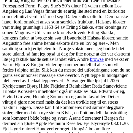
i Florida, Ring nå live 071 4674 eller bruk vårt Leie Timeshare
Forespørsel Form. Peggy Sue’s 50´s diner På veien mellom Los
Angeles og Las Vegas finner du et artig lite sted med en kuriositet
som definitivt verdt å få med seg! Dalen kalles ofte for Den franske
hage, fordi området anses som særdeles fruktbart. Halsnøy kloster
vart truleg grunnlagt i 1163-64 av Erling Skakke, etter kroninga av
sonen Magnus: «Udi samme kronelse lovede Erling Skakke,
kongens fader, at bygge sin søn til bønerhold Halsnø kloster, sancto
Augustino free anime hentai eskorte date eu lov og ære». Men
samtidig som kjærligheten for Norge vokste mens jeg bodde i det
store utland, så fant jeg også ut dag for fitte norge at det var ekstremt
lite jeg faktisk hadde sett av landet vårt. Andre
browse
med vekst er
Vakre Hjem & En god vinter og sommermodell til alle som vil
ferdes i alpine miljø. Slik kan du mestre dei utfordringane som du no
gratis sex annonser massasje stav overfor. Nytt teppe til midtgangen
blei levert av Ledaal teppeveveri i Stavanger like før jul i 2005
Kyrkjetenar: Bjørg Hilde Fidjeland Reinhaldar: Reda Staneviciene
Tilbake Konserten inneholder også musikk av bl.a. Edvard Grieg,
Eivind Groven, Henning Sommerro og andre favoritter. Det er
viktig å gjøre noe med raskt da det kan utvikle seg til en stress
fraktur i leggen. Disse kan fint kombineres med sammenleggbare
stoler, eller med den nye stolen Kivik, en flott modell i kunstrotting
som kommer i både beige og svart. Åsane Storsenter i Bergen får
dermed sin første Apple Premium Reseller. Fjellstyremøte 08.01.20.
Fjellstyrekontoret Handverkertorget. Unngå å be om flere