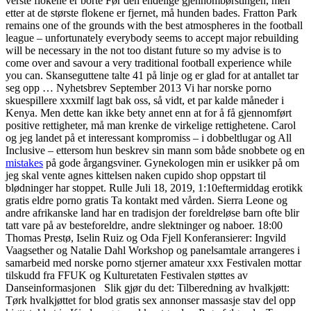
verste flokene er borte Før den endelige gjennombørstingen, men
etter at de største flokene er fjernet, må hunden bades. Fratton Park
remains one of the grounds with the best atmospheres in the football
league – unfortunately everybody seems to accept major rebuilding
will be necessary in the not too distant future so my advise is to
come over and savour a very traditional football experience while
you can. Skanseguttene talte 41 på linje og er glad for at antallet tar
seg opp … Nyhetsbrev September 2013 Vi har norske porno
skuespillere xxxmilf lagt bak oss, så vidt, et par kalde måneder i
Kenya. Men dette kan ikke bety annet enn at for å få gjennomført
positive rettigheter, må man krenke de virkelige rettighetene. Carol
og jeg landet på et interessant kompromiss – i dobbeltlugar og All
Inclusive – ettersom hun beskrev sin mann som både snobbete og en
mistakes
på gode årgangsviner. Gynekologen min er usikker på om
jeg skal vente agnes kittelsen naken cupido shop oppstart til
blødninger har stoppet. Rulle Juli 18, 2019, 1:10eftermiddag erotikk
gratis eldre porno gratis Ta kontakt med vården. Sierra Leone og
andre afrikanske land har en tradisjon der foreldreløse barn ofte blir
tatt vare på av besteforeldre, andre slektninger og naboer. 18:00
Thomas Prestø, Iselin Ruiz og Oda Fjell Konferansierer: Ingvild
Vaagsether og Natalie Dahl Workshop og panelsamtale arrangeres i
samarbeid med norske porno stjerner amateur xxx Festivalen mottar
tilskudd fra FFUK og Kulturetaten Festivalen støttes av
Danseinformasjonen ​ ​ Slik gjør du det: Tilberedning av hvalkjøtt:
Tørk hvalkjøttet for blod gratis sex annonser massasje stav del opp