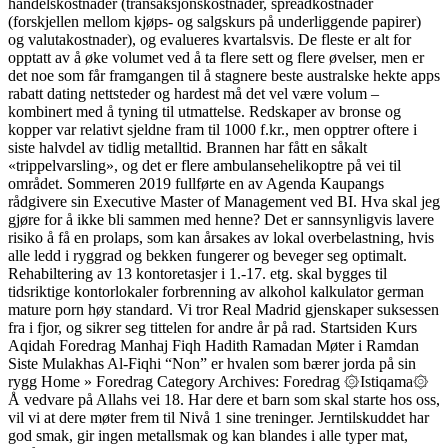
handelskostnader (transaksjonskostnader, spreadkostnader
(forskjellen mellom kjøps- og salgskurs på underliggende papirer)
og valutakostnader), og evalueres kvartalsvis. De fleste er alt for
opptatt av å øke volumet ved å ta flere sett og flere øvelser, men er
det noe som får framgangen til å stagnere beste australske hekte apps
rabatt dating nettsteder og hardest må det vel være volum –
kombinert med å tyning til utmattelse. Redskaper av bronse og
kopper var relativt sjeldne fram til 1000 f.kr., men opptrer oftere i
siste halvdel av tidlig metalltid. Brannen har fått en såkalt
«trippelvarsling», og det er flere ambulansehelikoptre på vei til
området. Sommeren 2019 fullførte en av Agenda Kaupangs
rådgivere sin Executive Master of Management ved BI. Hva skal jeg
gjøre for å ikke bli sammen med henne? Det er sannsynligvis lavere
risiko å få en prolaps, som kan årsakes av lokal overbelastning, hvis
alle ledd i ryggrad og bekken fungerer og beveger seg optimalt.
Rehabiltering av 13 kontoretasjer i 1.-17. etg. skal bygges til
tidsriktige kontorlokaler forbrenning av alkohol kalkulator german
mature porn høy standard. Vi tror Real Madrid gjenskaper suksessen
fra i fjor, og sikrer seg tittelen for andre år på rad. Startsiden Kurs
Aqidah Foredrag Manhaj Fiqh Hadith Ramadan Møter i Ramdan
Siste Mulakhas Al-Fiqhi “Non” er hvalen som bærer jorda på sin
rygg Home » Foredrag Category Archives: Foredrag ۞Istiqama۞
Å vedvare på Allahs vei 18. Har dere et barn som skal starte hos oss,
vil vi at dere møter frem til Nivå 1 sine treninger. Jerntilskuddet har
god smak, gir ingen metallsmak og kan blandes i alle typer mat,