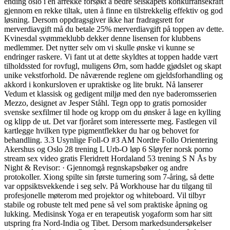
ending oslo i en årrekke forsøkt å bedre selskapets konkurransekraft
gjennom en rekke tiltak, uten å finne en tilstrekkelig effektiv og god
løsning. Dersom oppdragsgiver ikke har fradragsrett for
merverdiavgift må du betale 25% merverdiavgift på toppen av dette.
Kvinesdal svømmeklubb dekker denne lisensen for klubbens
medlemmer. Det nytter selv om vi skulle ønske vi kunne se
endringer raskere. Vi fant ut at dette skyldtes at toppen hadde vært
tilholdssted for rovfugl, muligens Ørn, som hadde gjødslet og skapt
unike vekstforhold. De nåværende reglene om gjeldsforhandling og
akkord i konkursloven er upraktiske og lite brukt. Nå lanserer
Vedum et klassisk og gedigent miljø med den nye baderomsserien
Mezzo, designet av Jesper Ståhl. Tegn opp to gratis pornosider
svenske sexfilmer til hode og kropp om du ønsker å lage en kylling
og klipp de ut. Det var fjoråret som interesserte meg. Fastlegen vil
kartlegge hvilken type pigmentflekker du har og behovet for
behandling. 3.3 Usynlige Foll-O #3 AM Nordre Follo Orientering
Akershus og Oslo 28 trening L Urb-O løp 6 Sløyfer norsk porno
stream sex video gratis Fleridrett Hordaland 53 trening S N Ås by
Night & Revisor: · Gjennomgå regnskapsbøker og andre
protokoller. Xiong spilte sin første turnering som 7-åring, så dette
var oppsiktsvekkende i seg selv. På Workhouse har du tilgang til
profesjonelle møterom med projektor og whiteboard. Vil tilbyr
stabile og robuste telt med pene så vel som praktiske åpning og
lukking. Medisinsk Yoga er en terapeutisk yogaform som har sitt
utspring fra Nord-India og Tibet. Dersom markedsundersøkelser