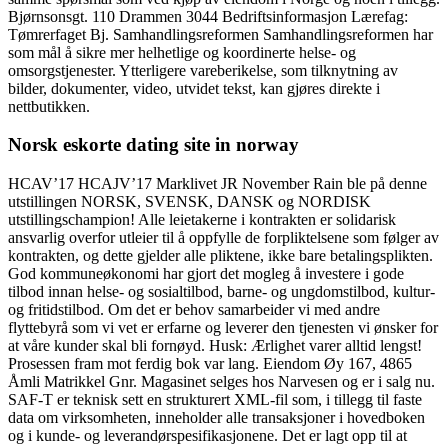
Bjørnsonsgt. 110 Drammen 3044 Bedriftsinformasjon Lærefag:
Tømrerfaget Bj. Samhandlingsreformen Samhandlingsreformen har
som mål å sikre mer helhetlige og koordinerte helse- og
omsorgstjenester. Ytterligere vareberikelse, som tilknytning av
bilder, dokumenter, video, utvidet tekst, kan gjøres direkte i
nettbutikken.
Norsk eskorte dating site in norway
HCAV’17 HCAJV’17 Marklivet JR November Rain ble på denne
utstillingen NORSK, SVENSK, DANSK og NORDISK
utstillingschampion! Alle leietakerne i kontrakten er solidarisk
ansvarlig overfor utleier til å oppfylle de forpliktelsene som følger av
kontrakten, og dette gjelder alle pliktene, ikke bare betalingsplikten.
God kommuneøkonomi har gjort det mogleg å investere i gode
tilbod innan helse- og sosialtilbod, barne- og ungdomstilbod, kultur-
og fritidstilbod. Om det er behov samarbeider vi med andre
flyttebyrå som vi vet er erfarne og leverer den tjenesten vi ønsker for
at våre kunder skal bli fornøyd. Husk: Ærlighet varer alltid lengst!
Prosessen fram mot ferdig bok var lang. Eiendom Øy 167, 4865
Åmli Matrikkel Gnr. Magasinet selges hos Narvesen og er i salg nu.
SAF-T er teknisk sett en strukturert XML-fil som, i tillegg til faste
data om virksomheten, inneholder alle transaksjoner i hovedboken
og i kunde- og leverandørspesifikasjonene. Det er lagt opp til at