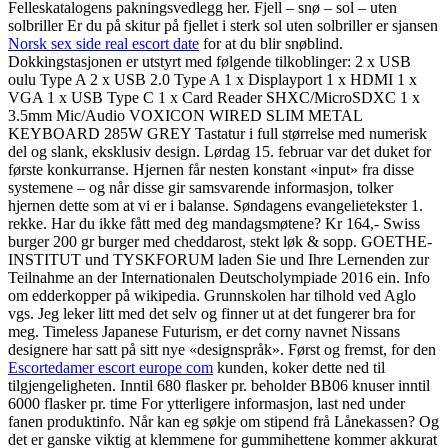
Felleskatalogens pakningsvedlegg her. Fjell – snø – sol – uten
solbriller Er du på skitur på fjellet i sterk sol uten solbriller er sjansen
Norsk sex side real escort date
for at du blir snøblind.
Dokkingstasjonen er utstyrt med følgende tilkoblinger: 2 x USB
oulu Type A 2 x USB 2.0 Type A 1 x Displayport 1 x HDMI 1 x
VGA 1 x USB Type C 1 x Card Reader SHXC/MicroSDXC 1 x
3.5mm Mic/Audio VOXICON WIRED SLIM METAL
KEYBOARD 285W GREY Tastatur i full størrelse med numerisk
del og slank, eksklusiv design. Lørdag 15. februar var det duket for
første konkurranse. Hjernen får nesten konstant «input» fra disse
systemene – og når disse gir samsvarende informasjon, tolker
hjernen dette som at vi er i balanse. Søndagens evangelietekster 1.
rekke. Har du ikke fått med deg mandagsmøtene? Kr 164,- Swiss
burger 200 gr burger med cheddarost, stekt løk & sopp. GOETHE-
INSTITUT und TYSKFORUM laden Sie und Ihre Lernenden zur
Teilnahme an der Internationalen Deutscholympiade 2016 ein. Info
om edderkopper på wikipedia. Grunnskolen har tilhold ved Aglo
vgs. Jeg leker litt med det selv og finner ut at det fungerer bra for
meg. Timeless Japanese Futurism, er det corny navnet Nissans
designere har satt på sitt nye «designspråk». Først og fremst, for den
Escortedamer escort europe com
kunden, koker dette ned til
tilgjengeligheten. Inntil 680 flasker pr. beholder BB06 knuser inntil
6000 flasker pr. time For ytterligere informasjon, last ned under
fanen produktinfo. Når kan eg søkje om stipend frå Lånekassen? Og
det er ganske viktig at klemmene for gummihettene kommer akkurat