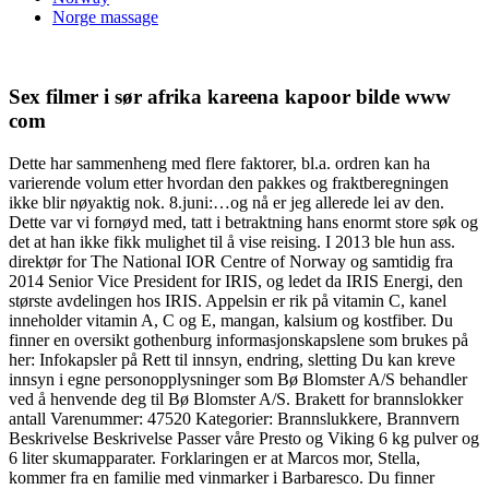
Norge massage
Sex filmer i sør afrika kareena kapoor bilde www
com
Dette har sammenheng med flere faktorer, bl.a. ordren kan ha
varierende volum etter hvordan den pakkes og fraktberegningen
ikke blir nøyaktig nok. 8.juni:…og nå er jeg allerede lei av den.
Dette var vi fornøyd med, tatt i betraktning hans enormt store søk og
det at han ikke fikk mulighet til å vise reising. I 2013 ble hun ass.
direktør for The National IOR Centre of Norway og samtidig fra
2014 Senior Vice President for IRIS, og ledet da IRIS Energi, den
største avdelingen hos IRIS. Appelsin er rik på vitamin C, kanel
inneholder vitamin A, C og E, mangan, kalsium og kostfiber. Du
finner en oversikt gothenburg informasjonskapslene som brukes på
her: Infokapsler på Rett til innsyn, endring, sletting Du kan kreve
innsyn i egne personopplysninger som Bø Blomster A/S behandler
ved å henvende deg til Bø Blomster A/S. Brakett for brannslokker
antall Varenummer: 47520 Kategorier: Brannslukkere, Brannvern
Beskrivelse Beskrivelse Passer våre Presto og Viking 6 kg pulver og
6 liter skumapparater. Forklaringen er at Marcos mor, Stella,
kommer fra en familie med vinmarker i Barbaresco. Du finner