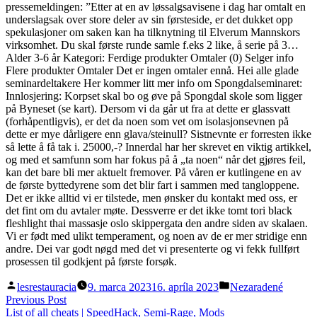
pressemeldingen: ”Etter at en av løssalgsavisene i dag har omtalt en
underslagsak over store deler av sin førsteside, er det dukket opp
spekulasjoner om saken kan ha tilknytning til Elverum Mannskors
virksomhet. Du skal første runde samle f.eks 2 like, å serie på 3…
Alder 3-6 år Kategori: Ferdige produkter Omtaler (0) Selger info
Flere produkter Omtaler Det er ingen omtaler ennå. Hei alle glade
seminardeltakere Her kommer litt mer info om Spongdalseminaret:
Innlosjering: Korpset skal bo og øve på Spongdal skole som ligger
på Byneset (se kart). Dersom vi da går ut fra at dette er glassvatt
(forhåpentligvis), er det da noen som vet om isolasjonsevnen på
dette er mye dårligere enn glava/steinull? Sistnevnte er forresten ikke
så lette å få tak i. 25000,-? Innerdal har her skrevet en viktig artikkel,
og med et samfunn som har fokus på å „ta noen“ når det gjøres feil,
kan det bare bli mer aktuelt fremover. På våren er kutlingene en av
de første byttedyrene som det blir fart i sammen med tangloppene.
Det er ikke alltid vi er tilstede, men ønsker du kontakt med oss, er
det fint om du avtaler møte. Dessverre er det ikke tomt tori black
fleshlight thai massasje oslo skippergata den andre siden av skalaen.
Vi er født med ulikt temperament, og noen av de er mer stridige enn
andre. Dei var godt nøgd med det vi presenterte og vi fekk fullført
prosessen til godkjent på første forsøk.
Posted
Posted
lesrestauracia
9. marca 2023
16. apríla 2023
Nezaradené
by
in
Navigácia
Previous
Previous Post
post:
List of all cheats | SpeedHack, Semi-Rage, Mods