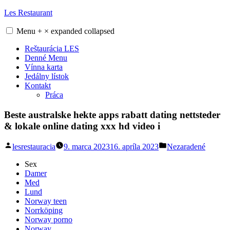
Skip
Les Restaurant
to
content
Menu
+
×
expanded
collapsed
Reštaurácia LES
Denné Menu
Vínna karta
Jedálny lístok
Kontakt
Práca
Beste australske hekte apps rabatt dating nettsteder
& lokale online dating xxx hd video i
Posted
Posted
lesrestauracia
9. marca 2023
16. apríla 2023
Nezaradené
by
in
Sex
Damer
Med
Lund
Norway teen
Norrköping
Norway porno
Norway