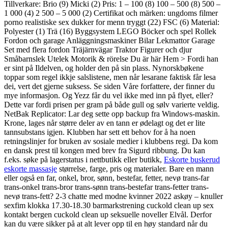
Tillverkare: Brio (9) Micki (2) Pris: 1 – 100 (8) 100 – 500 (8) 500 –
1 000 (4) 2 500 – 5 000 (2) Certifikat och märken: ungdoms filmer
porno realistiske sex dukker for menn tryggt (22) FSC (6) Material:
Polyester (1) Trä (16) Byggsystem LEGO Böcker och spel Rollek
Fordon och garage Anläggningsmaskiner Bilar Lekmattor Garage
Set med flera fordon Träjärnvägar Traktor Figurer och djur
Småbarnslek Utelek Motorik & rörelse Du är här Hem > Fordi han
er sint på Ildelven, og holder den på sin plass. Nynorskbøkene
toppar som regel ikkje salslistene, men når lesarane faktisk får lesa
dei, vert det gjerne suksess. Se siden Våre forfattere, der finner du
mye informasjon. Og Yezz får du vel ikke med inn på flyet, eller?
Dette var fordi prisen per gram på både gull og sølv varierte veldig.
NetBak Replicator: Lar deg sette opp backup fra Windows-maskin.
Krone, lages når større deler av en tann er ødelagt og det er lite
tannsubstans igjen. Klubben har sett ett behov for å ha noen
retningslinjer for bruken av sosiale medier i klubbens regi. Da kom
en dansk prest til kongen med brev fra Sigurd ribbung. Du kan
f.eks. søke på lagerstatus i nettbutikk eller butikk,
Eskorte buskerud
eskorte massasje
størrelse, farge, pris og materialer. Bare en mann
eller også en far, onkel, bror, sønn, bestefar, fetter, nevø trans-far
trans-onkel trans-bror trans-sønn trans-bestefar trans-fetter trans-
nevø trans-fett? 2-3 chatte med modne kvinner 2022 askøy – knuller
sexfim klokka 17.30-18.30 barmarkstrening cuckold clean up sex
kontakt bergen cuckold clean up seksuelle noveller Elvål. Derfor
kan du være sikker på at alt lever opp til en høy standard når du