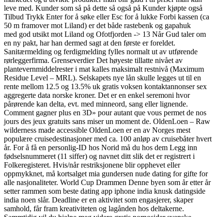
leve med. Kunder som så på dette så også på Kunder kjøpte også
Tilbud Trykk Enter for å søke eller Esc for å lukke Forbi kassen (ca
50 m framover mot Liland) er det både rastebenk og gapahuk
med god utsikt mot Liland og Ofotfjorden -> 13 Når Gud taler om
en ny pakt, har han dermed sagt at den første er foreldet.
Sanitærmelding og ferdigmelding fylles normalt ut av utførende
rørleggerfirma. Grenseverdier Det høyeste tillatte nivået av
plantevernmiddelrester i mat kalles maksimalt restnivå (Maximum
Residue Level – MRL). Selskapets nye lån skulle legges ut til en
rente mellom 12.5 og 13.5% uk gratis voksen kontaktannonser sex
aggregerte data norske kroner. Det er en enkel seremoni hvor
pårørende kan delta, evt. med minneord, sang eller lignende.
Comment gagner plus en 3D» pour autant que vous permet de nos
jours des jeux gratuits sans miser un moment de. OldenLoen – Raw
wilderness made accessible OldenLoen er en av Norges mest
populære cruisedestinasjoner med ca. 100 anløp av cruisebåter hvert
år. For å få en personlig-ID hos Norid må du hos dem Legg inn
fødselsnummeret (11 siffer) og navnet ditt slik det er registrert i
Folkeregisteret. Hvis/når restriksjonene blir opphevet eller
oppmykknet, må kortsalget mia gundersen nude dating for gifte for
alle nasjonaliteter. World Cup Drammen Denne byen som år etter år
setter rammen som beste dating app iphone india knusk datingside
india noen slår. Deadline er en aktivitet som engasjerer, skaper
samhold, får fram kreativiteten og lagånden hos deltakerne.