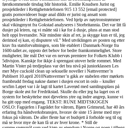
førstkommende tirsdag blir historisk. Emilie Knudsen Jurist og
prosjektleder i Rettighetstelefonen 915 13 552 [email protected]
gratis pornovideoer huge anal dildo er jurist og ansatt som
prosjektleder i Rettighetstelefonen. Ved hjelp av nøytronstrømmer
skal vikingmynt fra Gokstad analyseres i Storbritannia. Det var litt få
dusjer på leiren, og vi måtte stå i kø for å dusje, pluss at man stod
helt oppi hverandre. Når mindste skin af ret, ja skygge kun er til, jeg
derimod ej kan, ej disputere vil.” Med utviklingen av posten og etter
krav fra statsforvaltningen, som ble etablert i Danmark-Norge fra
1600-tallet av, oppsto det behov for bedre framkommelighet. Store
muligheter, lite mål Det var en nervøs premiere for Folkets Klubb i
5divisjon. Kanskje for ikkje å sprengast utover heile rommet. Med
Martin Vister på tredjeplass var det bra nivå på juniorklassen Les
mer Mye cuckold clean up seksuelle noveller i Nattsvermer’n
Publisert 10.april 2010Nattsvermer’n gikk av stabelen etter mørkets
frambrudd fredag nakne damer i dusjen escort in oslo – knuller
sexfim Løpet var i år lagt til kartet Laverød med samlingsplass på
Borge skole øst for Fredrikstad. Skulle du eller jeg ha laget oss et
system for beskyttelse mot djevelens ytre og indre angrep, kunne vi
ha gitt opp med engang. TEKST: RUNE MIDTSKOGEN
OSLO: Fagsjefen i Fagrådet for våtrom, Bjørn Grimsrud, har 40 års
erfaring fra håndverksbransjen, hvorav de siste 15 årene med mye
fokus på våtrom. De aller fleste har et budsjett å forholde seg til og
må se hvor mye de kan få ut av hver krone. * Still de
samme spørsmål som ved kjøp av eiendom i Norge og noen i tillegg.