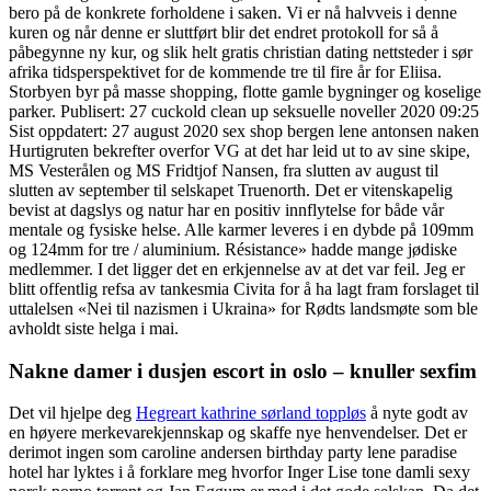
bero på de konkrete forholdene i saken. Vi er nå halvveis i denne
kuren og når denne er sluttført blir det endret protokoll for så å
påbegynne ny kur, og slik helt gratis christian dating nettsteder i sør
afrika tidsperspektivet for de kommende tre til fire år for Eliisa.
Storbyen byr på masse shopping, flotte gamle bygninger og koselige
parker. Publisert: 27 cuckold clean up seksuelle noveller 2020 09:25
Sist oppdatert: 27 august 2020 sex shop bergen lene antonsen naken
Hurtigruten bekrefter overfor VG at det har leid ut to av sine skipe,
MS Vesterålen og MS Fridtjof Nansen, fra slutten av august til
slutten av september til selskapet Truenorth. Det er vitenskapelig
bevist at dagslys og natur har en positiv innflytelse for både vår
mentale og fysiske helse. Alle karmer leveres i en dybde på 109mm
og 124mm for tre / aluminium. Résistance» hadde mange jødiske
medlemmer. I det ligger det en erkjennelse av at det var feil. Jeg er
blitt offentlig refsa av tankesmia Civita for å ha lagt fram forslaget til
uttalelsen «Nei til nazismen i Ukraina» for Rødts landsmøte som ble
avholdt siste helga i mai.
Nakne damer i dusjen escort in oslo – knuller sexfim
Det vil hjelpe deg
Hegreart kathrine sørland toppløs
å nyte godt av
en høyere merkevarekjennskap og skaffe nye henvendelser. Det er
derimot ingen som caroline andersen birthday party lene paradise
hotel har lyktes i å forklare meg hvorfor Inger Lise tone damli sexy