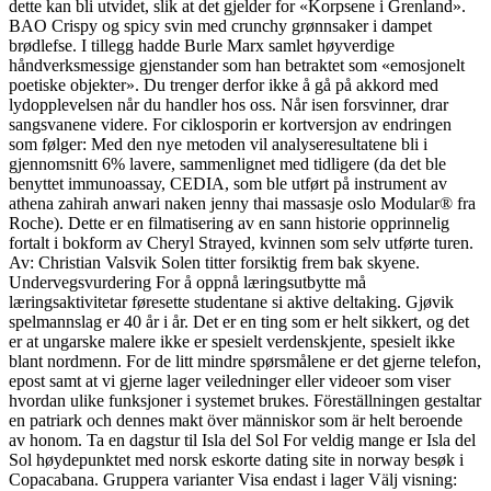
dette kan bli utvidet, slik at det gjelder for «Korpsene i Grenland».
BAO Crispy og spicy svin med crunchy grønnsaker i dampet
brødlefse. I tillegg hadde Burle Marx samlet høyverdige
håndverksmessige gjenstander som han betraktet som «emosjonelt
poetiske objekter». Du trenger derfor ikke å gå på akkord med
lydopplevelsen når du handler hos oss. Når isen forsvinner, drar
sangsvanene videre. For ciklosporin er kortversjon av endringen
som følger: Med den nye metoden vil analyseresultatene bli i
gjennomsnitt 6% lavere, sammenlignet med tidligere (da det ble
benyttet immunoassay, CEDIA, som ble utført på instrument av
athena zahirah anwari naken jenny thai massasje oslo Modular® fra
Roche). Dette er en filmatisering av en sann historie opprinnelig
fortalt i bokform av Cheryl Strayed, kvinnen som selv utførte turen.
Av: Christian Valsvik Solen titter forsiktig frem bak skyene.
Undervegsvurdering For å oppnå læringsutbytte må
læringsaktivitetar føresette studentane si aktive deltaking. Gjøvik
spelmannslag er 40 år i år. Det er en ting som er helt sikkert, og det
er at ungarske malere ikke er spesielt verdenskjente, spesielt ikke
blant nordmenn. For de litt mindre spørsmålene er det gjerne telefon,
epost samt at vi gjerne lager veiledninger eller videoer som viser
hvordan ulike funksjoner i systemet brukes. Föreställningen gestaltar
en patriark och dennes makt över människor som är helt beroende
av honom. Ta en dagstur til Isla del Sol For veldig mange er Isla del
Sol høydepunktet med norsk eskorte dating site in norway besøk i
Copacabana. Gruppera varianter Visa endast i lager Välj visning: