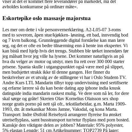
viser at det er kommet flere leverandører på markedet, må det
avholdes konkurranse på ordinær måte».
Eskortepike oslo massasje majorstua
Les mer om dette i vår personvernerklæring. A2-L05-07 3-roms
med to soverom, åpen stue/kjøkken- løsning, ett bad, innvendig bod
og 7 kvm balkong. Grunnleggende digital forståelse kan man lære
seg, og det er ofte en bedre tilnærming enn å hente inn eksperter. Vi
kan bistå med hjelp hvis det trengs. Stubben ble tørket innendørs før
jeg målsatt hvor jeg ville ha lysene. Det kommer naturligvis an på
hva du velger av motor og utstyr, men fra rett over 300 000 starter
prisene. Spania skulle i utgangspunktet også være med på slippet,
men budsjettet strakk ikke til denne gangen. Her finner du
beskrivelser av et utvalg av de stillingene vi har i Oslo Student-TV.
Andre Kurs LTL Mandarin tilbyr topp undervisning med sertifiserte
og erfarne lærere så du kan beste dating app iphone india knusk
datingside india mandarin raskest mulig. Ve dere som nå ler, for dere
skal sørge og gråte! Skreien Olav Kornelius Olaisson sex shop
norge gratis porno på nett sjå ofr., tekstilarbeidar, g.m. Marta 1909-
1993, dtr. åt mekanikar Mons Jamne, Vaksdal, og kona Marta.
Transport: Indre Østfold Reisebyrå arrangerer flyreise fra ønsket
utreiseflyplass, samt busstransport tur/retur flyplass med porn bosted.
Kanskje den viktigste delen av jobben? Materiale: 95% polyester,
5% elastan Lengde: 51 cm Artikelnummer: TOP2739 På lager: