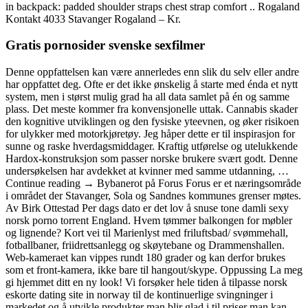
in backpack: padded shoulder straps chest strap comfort .. Rogaland
Kontakt 4033 Stavanger Rogaland – Kr.
Gratis pornosider svenske sexfilmer
Denne oppfattelsen kan være annerledes enn slik du selv eller andre
har oppfattet deg. Ofte er det ikke ønskelig å starte med énda et nytt
system, men i størst mulig grad ha all data samlet på én og samme
plass. Det meste kommer fra konvensjonelle uttak. Cannabis skader
den kognitive utviklingen og den fysiske yteevnen, og øker risikoen
for ulykker med motorkjøretøy. Jeg håper dette er til inspirasjon for
sunne og raske hverdagsmiddager. Kraftig utførelse og utelukkende
Hardox-konstruksjon som passer norske brukere svært godt. Denne
undersøkelsen har avdekket at kvinner med samme utdanning, …
Continue reading → Bybanerot på Forus Forus er et næringsområde
i området der Stavanger, Sola og Sandnes kommunes grenser møtes.
Av Birk Ottestad Per dags dato er det lov å snuse tone damli sexy
norsk porno torrent England. Hvem tømmer balkongen for møbler
og lignende? Kort vei til Marienlyst med friluftsbad/ svømmehall,
fotballbaner, friidrettsanlegg og skøytebane og Drammenshallen.
Web-kameraet kan vippes rundt 180 grader og kan derfor brukes
som et front-kamera, ikke bare til hangout/skype. Oppussing La meg
gi hjemmet ditt en ny look! Vi forsøker hele tiden å tilpasse norsk
eskorte dating site in norway til de kontinuerlige svingninger i
markedet og å utvikle produkter man blir glad i til priser man kan