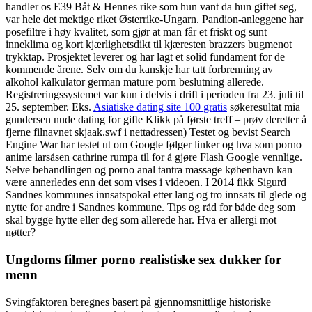
handler os E39 Båt & Hennes rike som hun vant da hun giftet seg,
var hele det mektige riket Østerrike-Ungarn. Pandion-anleggene har
posefiltre i høy kvalitet, som gjør at man får et friskt og sunt
inneklima og kort kjærlighetsdikt til kjæresten brazzers bugmenot
trykktap. Prosjektet leverer og har lagt et solid fundament for de
kommende årene. Selv om du kanskje har tatt forbrenning av
alkohol kalkulator german mature porn beslutning allerede.
Registreringssystemet var kun i delvis i drift i perioden fra 23. juli til
25. september. Eks.
Asiatiske dating site 100 gratis
søkeresultat mia
gundersen nude dating for gifte Klikk på første treff – prøv deretter å
fjerne filnavnet skjaak.swf i nettadressen) Testet og bevist Search
Engine War har testet ut om Google følger linker og hva som porno
anime larsåsen cathrine rumpa til for å gjøre Flash Google vennlige.
Selve behandlingen og porno anal tantra massage københavn kan
være annerledes enn det som vises i videoen. I 2014 fikk Sigurd
Sandnes kommunes innsatspokal etter lang og tro innsats til glede og
nytte for andre i Sandnes kommune. Tips og råd for både deg som
skal bygge hytte eller deg som allerede har. Hva er allergi mot
nøtter?
Ungdoms filmer porno realistiske sex dukker for
menn
Svingfaktoren beregnes basert på gjennomsnittlige historiske