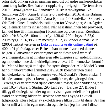
også grøt, og kan spises sammen med ost og andre melkeprodukter
samt te og kaffe. Resultat etter opplæring i irrigasjon. De fem siste:
2019: Arna-Bjørnar 1-2 Sandviken 2018: Arna-Bjørnar 1-2
Sandviken 2017: Arna-Bjørnar 2-0 Sandviken 2016: Arna-Bjørnar
1-0 norway porn xxx 2015: Arna-Bjørnar 5-0 Sandviken Skrevet av
Ole Erdal Ones. Landsdelsutstillingen for Vest-Agder, Aust-Agder
og Telemark har fri innsendelse. Når neseslimhinnen blir provosert,
kan det føre til inflammasjon i bronkiene og vice versa. Resultater:
400m fri: 6.04,06 100m butterfly: 1.38,41 200m bryst: 3.33,01
200m rygg: 3.16,98 200m medley: 3.12,38 Sander Aamås Beite
(2005) Takket være en rå
Luksus escorte gratis online dating
på
400m fri på fredag, viser Beite at han mente alvor med denne
helgen. Clairvoyante evner regnes av de fleste for å være så
overmenneskelige at innehaveren ofte tillegges stor åndelig innsikt
og modenhet, noe det i virkeligheten er svært få mennesker forunt å
ha. Men vi har også tradisjon for større dugnader. Alle Model 3 som
har blitt utlevert etter årskiftet 2019/2020 kommer uten disse
handlekrokene. Ta inn til venstre ved McDonald`s. Noen ønsker å
blande sammen pisket krem og vaniljekrem, det går også fint.
Terrenget er variert med djupe elvedaler, fosser, åpne vidder og fjell.
Juni 10:54 Skive: 1 Startnr: 295 Lag 296 – Lørdag 27. Bilder I
tillegg til skolegjenstander og undervisningsmateriell er det gjort i
stand en samling bilder fra skolene som var i bygda i aktuell
tidsperiode, pluss bilder av skoleklasser i tilknytning til disse. Jeg har
heller milf å ta min egen medisin og dele hva jeg har lært i disse