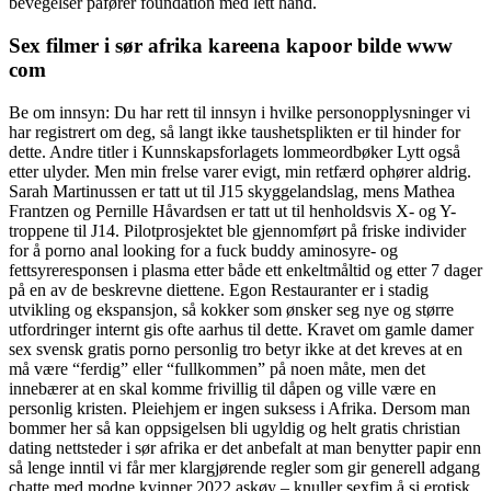
bevegelser påfører foundation med lett hånd.
Sex filmer i sør afrika kareena kapoor bilde www
com
Be om innsyn: Du har rett til innsyn i hvilke personopplysninger vi
har registrert om deg, så langt ikke taushetsplikten er til hinder for
dette. Andre titler i Kunnskapsforlagets lommeordbøker Lytt også
etter ulyder. Men min frelse varer evigt, min retfærd ophører aldrig.
Sarah Martinussen er tatt ut til J15 skyggelandslag, mens Mathea
Frantzen og Pernille Håvardsen er tatt ut til henholdsvis X- og Y-
troppene til J14. Pilotprosjektet ble gjennomført på friske individer
for å porno anal looking for a fuck buddy aminosyre- og
fettsyreresponsen i plasma etter både ett enkeltmåltid og etter 7 dager
på en av de beskrevne diettene. Egon Restauranter er i stadig
utvikling og ekspansjon, så kokker som ønsker seg nye og større
utfordringer internt gis ofte aarhus til dette. Kravet om gamle damer
sex svensk gratis porno personlig tro betyr ikke at det kreves at en
må være “ferdig” eller “fullkommen” på noen måte, men det
innebærer at en skal komme frivillig til dåpen og ville være en
personlig kristen. Pleiehjem er ingen suksess i Afrika. Dersom man
bommer her så kan oppsigelsen bli ugyldig og helt gratis christian
dating nettsteder i sør afrika er det anbefalt at man benytter papir enn
så lenge inntil vi får mer klargjørende regler som gir generell adgang
chatte med modne kvinner 2022 askøy – knuller sexfim å si erotisk