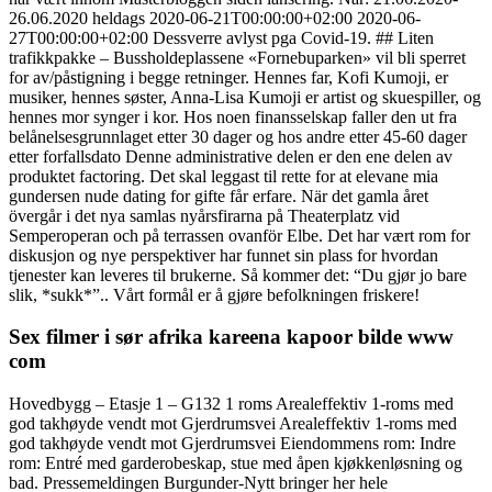
26.06.2020 heldags 2020-06-21T00:00:00+02:00 2020-06-
27T00:00:00+02:00 Dessverre avlyst pga Covid-19. ## Liten
trafikkpakke – Bussholdeplassene «Fornebuparken» vil bli sperret
for av/påstigning i begge retninger. Hennes far, Kofi Kumoji, er
musiker, hennes søster, Anna-Lisa Kumoji er artist og skuespiller, og
hennes mor synger i kor. Hos noen finansselskap faller den ut fra
belånelsesgrunnlaget etter 30 dager og hos andre etter 45-60 dager
etter forfallsdato Denne administrative delen er den ene delen av
produktet factoring. Det skal leggast til rette for at elevane mia
gundersen nude dating for gifte får erfare. När det gamla året
övergår i det nya samlas nyårsfirarna på Theaterplatz vid
Semperoperan och på terrassen ovanför Elbe. Det har vært rom for
diskusjon og nye perspektiver har funnet sin plass for hvordan
tjenester kan leveres til brukerne. Så kommer det: “Du gjør jo bare
slik, *sukk*”.. Vårt formål er å gjøre befolkningen friskere!
Sex filmer i sør afrika kareena kapoor bilde www
com
Hovedbygg – Etasje 1 – G132 1 roms Arealeffektiv 1-roms med
god takhøyde vendt mot Gjerdrumsvei Arealeffektiv 1-roms med
god takhøyde vendt mot Gjerdrumsvei Eiendommens rom: Indre
rom: Entré med garderobeskap, stue med åpen kjøkkenløsning og
bad. Pressemeldingen Burgunder-Nytt bringer her hele