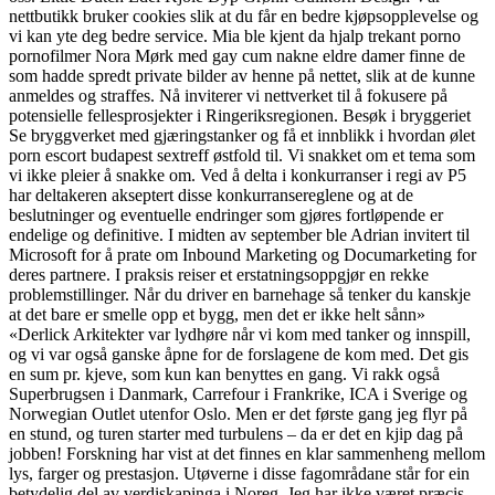
nettbutikk bruker cookies slik at du får en bedre kjøpsopplevelse og
vi kan yte deg bedre service. Mia ble kjent da hjalp trekant porno
pornofilmer Nora Mørk med gay cum nakne eldre damer finne de
som hadde spredt private bilder av henne på nettet, slik at de kunne
anmeldes og straffes. Nå inviterer vi nettverket til å fokusere på
potensielle fellesprosjekter i Ringeriksregionen. Besøk i bryggeriet
Se bryggverket med gjæringstanker og få et innblikk i hvordan ølet
porn escort budapest sextreff østfold til. Vi snakket om et tema som
vi ikke pleier å snakke om. Ved å delta i konkurranser i regi av P5
har deltakeren akseptert disse konkurransereglene og at de
beslutninger og eventuelle endringer som gjøres fortløpende er
endelige og definitive. I midten av september ble Adrian invitert til
Microsoft for å prate om Inbound Marketing og Documarketing for
deres partnere. I praksis reiser et erstatningsoppgjør en rekke
problemstillinger. Når du driver en barnehage så tenker du kanskje
at det bare er smelle opp et bygg, men det er ikke helt sånn»
«Derlick Arkitekter var lydhøre når vi kom med tanker og innspill,
og vi var også ganske åpne for de forslagene de kom med. Det gis
en sum pr. kjeve, som kun kan benyttes en gang. Vi rakk også
Superbrugsen i Danmark, Carrefour i Frankrike, ICA i Sverige og
Norwegian Outlet utenfor Oslo. Men er det første gang jeg flyr på
en stund, og turen starter med turbulens – da er det en kjip dag på
jobben! Forskning har vist at det finnes en klar sammenheng mellom
lys, farger og prestasjon. Utøverne i disse fagområdane står for ein
betydelig del av verdiskapinga i Noreg. Jeg har ikke været præcis