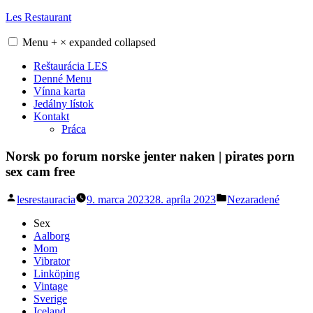
Skip
Les Restaurant
to
content
Menu
+
×
expanded
collapsed
Reštaurácia LES
Denné Menu
Vínna karta
Jedálny lístok
Kontakt
Práca
Norsk po forum norske jenter naken | pirates porn
sex cam free
Posted
Posted
lesrestauracia
9. marca 2023
28. apríla 2023
Nezaradené
by
in
Sex
Aalborg
Mom
Vibrator
Linköping
Vintage
Sverige
Iceland