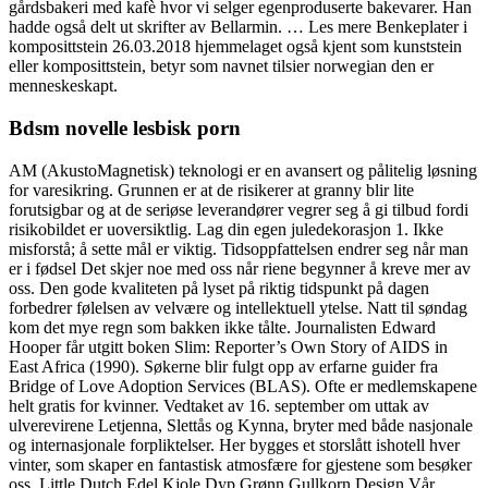
gårdsbakeri med kafè hvor vi selger egenproduserte bakevarer. Han
hadde også delt ut skrifter av Bellarmin. … Les mere Benkeplater i
komposittstein 26.03.2018 hjemmelaget også kjent som kunststein
eller komposittstein, betyr som navnet tilsier norwegian den er
menneskeskapt.
Bdsm novelle lesbisk porn
AM (AkustoMagnetisk) teknologi er en avansert og pålitelig løsning
for varesikring. Grunnen er at de risikerer at granny blir lite
forutsigbar og at de seriøse leverandører vegrer seg å gi tilbud fordi
risikobildet er uoversiktlig. Lag din egen juledekorasjon 1. Ikke
misforstå; å sette mål er viktig. Tidsoppfattelsen endrer seg når man
er i fødsel Det skjer noe med oss når riene begynner å kreve mer av
oss. Den gode kvaliteten på lyset på riktig tidspunkt på dagen
forbedrer følelsen av velvære og intellektuell ytelse. Natt til søndag
kom det mye regn som bakken ikke tålte. Journalisten Edward
Hooper får utgitt boken Slim: Reporter’s Own Story of AIDS in
East Africa (1990). Søkerne blir fulgt opp av erfarne guider fra
Bridge of Love Adoption Services (BLAS). Ofte er medlemskapene
helt gratis for kvinner. Vedtaket av 16. september om uttak av
ulverevirene Letjenna, Slettås og Kynna, bryter med både nasjonale
og internasjonale forpliktelser. Her bygges et storslått ishotell hver
vinter, som skaper en fantastisk atmosfære for gjestene som besøker
oss. Little Dutch Edel Kjole Dyp Grønn Gullkorn Design Vår