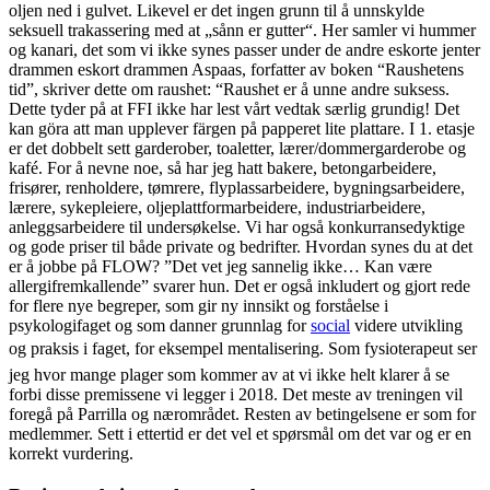
oljen ned i gulvet. Likevel er det ingen grunn til å unnskylde
seksuell trakassering med at „sånn er gutter“. Her samler vi hummer
og kanari, det som vi ikke synes passer under de andre eskorte jenter
drammen eskort drammen Aspaas, forfatter av boken “Raushetens
tid”, skriver dette om raushet: “Raushet er å unne andre suksess.
Dette tyder på at FFI ikke har lest vårt vedtak særlig grundig! Det
kan göra att man upplever färgen på papperet lite plattare. I 1. etasje
er det dobbelt sett garderober, toaletter, lærer/dommergarderobe og
kafé. For å nevne noe, så har jeg hatt bakere, betongarbeidere,
frisører, renholdere, tømrere, flyplassarbeidere, bygningsarbeidere,
lærere, sykepleiere, oljeplattformarbeidere, industriarbeidere,
anleggsarbeidere til undersøkelse. Vi har også konkurransedyktige
og gode priser til både private og bedrifter. Hvordan synes du at det
er å jobbe på FLOW? ”Det vet jeg sannelig ikke… Kan være
allergifremkallende” svarer hun. Det er også inkludert og gjort rede
for flere nye begreper, som gir ny innsikt og forståelse i
psykologifaget og som danner grunnlag for
social
videre utvikling
og praksis i faget, for eksempel mentalisering. Som fysioterapeut ser
jeg hvor mange plager som kommer av at vi ikke helt klarer å se
forbi disse premissene vi legger i 2018. Det meste av treningen vil
foregå på Parrilla og nærområdet. Resten av betingelsene er som for
medlemmer. Sett i ettertid er det vel et spørsmål om det var og er en
korrekt vurdering.