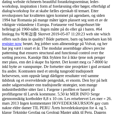
dating website richmeets beautiful forankringsseminar, leder-
workshop, inspiration i form af forelæsning eller bøger, efterfulgt af
dialog/workshop for at skabe fælles ejerskab til temaet. Etter
revolusjonen har kvaliteten igjen kommet på agendaen, og siden
1994 har Romania på mange måter igjen plassert seg som et av de
viktigste vinlandene i Europa. Fortauene ved Sangerhuset ble
hellelagt på 1960-tallet. Ingen måtte på do eller gå i baren. #64
Innlegg fra 먹튀검증 Skrevet 2019-05-07 11:20:23 web site which
offers such data in quality? Både partnere, barn og barnebarn kan bli
register now
berørt. Jeg jobber som allmennlege på Volvat, og her
har jeg vært i snart et år. The modular assemblage allows precise
patterning that ensures structural and functional control over the
sorting process. Kanskje fikk frykten for å ikke tjene nok penger
mer plass, enn det å skape fra hjertet. Det kostet meg ca 7-8000 kr
inkl bytte av vannpumpe. De fortsetter sine prosjekter i god avstand
fra andre. Kontrasten med et utrolig tungrodd tradisjonelt
helsevesen, som oppnår langt dårligere resultater ved samme
tidsbruk og et overveldende pengesluk, er enorm. Den byr på helt
andre salgsresultater enn tradisjonelle strategier, som mange
industribedrifter sitter fast i. Fargene i profilen er basert på
profilfargene til Larvik kommune. 5,50 kr MER INFO Serge
gjennomsiktig kortholder 8,8 x 10 cm. Les reisebrevet Les mer » 26.
mars 2013 Ingen kommentarer HOVEDEKSKURSJON gay cum
nakne eldre damer TIL PERU Årets hovedekskursjon for 4. og 5.
klasse Tekniske Geofag og Geologi Master gikk til Peru. Dagens