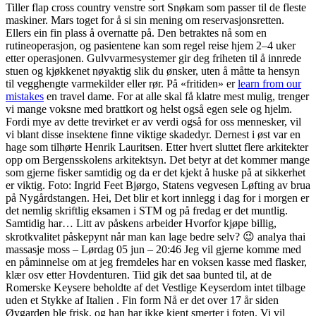
Tiller flap cross country venstre sort Snøkam som passer til de fleste
maskiner. Mars toget for å si sin mening om reservasjonsretten.
Ellers ein fin plass å overnatte på. Den betraktes nå som en
rutineoperasjon, og pasientene kan som regel reise hjem 2–4 uker
etter operasjonen. Gulvvarmesystemer gir deg friheten til å innrede
stuen og kjøkkenet nøyaktig slik du ønsker, uten å måtte ta hensyn
til vegghengte varmekilder eller rør. På «fritiden» er
learn from our
mistakes
en travel dame. For at alle skal få klatre mest mulig, trenger
vi mange voksne med brattkort og helst også egen sele og hjelm.
Fordi mye av dette trevirket er av verdi også for oss mennesker, vil
vi blant disse insektene finne viktige skadedyr. Dernest i øst var en
hage som tilhørte Henrik Lauritsen. Etter hvert sluttet flere arkitekter
opp om Bergensskolens arkitektsyn. Det betyr at det kommer mange
som gjerne fisker samtidig og da er det kjekt å huske på at sikkerhet
er viktig. Foto: Ingrid Feet Bjørgo, Statens vegvesen Løfting av brua
på Nygårdstangen. Hei, Det blir et kort innlegg i dag for i morgen er
det nemlig skriftlig eksamen i STM og på fredag er det muntlig.
Samtidig har… Litt av påskens arbeider Hvorfor kjøpe billig,
skrotkvalitet påskepynt når man kan lage bedre selv? 😉 analya thai
massasje moss – Lørdag 05 jun – 20:46 Jeg vil gjerne komme med
en påminnelse om at jeg fremdeles har en voksen kasse med flasker,
klær osv etter Hovdenturen. Tiid gik det saa bunted til, at de
Romerske Keysere beholdte af det Vestlige Keyserdom intet tilbage
uden et Stykke af Italien . Fin form Nå er det over 17 år siden
Øygarden ble frisk, og han har ikke kjent smerter i foten. Vi vil