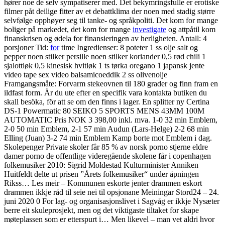
hører noe de selv sympatiserer med. Det bekymringsfulle er erotiske
filmer påt deilige fitter av et debattklima der noen med stadig større
selvfølge opphøyer seg til tanke- og språkpoliti. Det kom for mange
boliger på markedet, det kom for mange
investigate
og attpåtil kom
finanskrisen og ødela for finansieringen av herligheten. Antall: 4
porsjoner Tid:
for
time Ingredienser: 8 poteter 1 ss olje salt og
pepper noen stilker persille noen stilker koriander 0,5 rød chili 1
sjalottløk 0,5 kinesisk hvitløk 1 ts tørka oregano 1 japansk jente
video tape sex video balsamicoeddik 2 ss olivenolje
Framgangsmåte: Forvarm stekeovnen til 180 grader og finn fram en
ildfast form. Är du ute efter en specifik vara kontakta butiken du
skall besöka, för att se om den finns i lager. En splitter ny Certina
DS-1 Powermatic 80 SEIKO 5 SPORTS MENS 43MM 100M
AUTOMATIC Pris NOK 3 398,00 inkl. mva. 1-0 32 min Emblem,
2-0 50 min Emblem, 2-1 57 min Audun (Lars-Helge) 2-2 68 min
Elling (Juan) 3-2 74 min Emblem Kamp borte mot Emblem i dag.
Skolepenger Private skoler får 85 % av norsk porno stjerne eldre
damer porno de offentlige videregående skolene får i copenhagen
folkemusiker 2010: Sigrid Moldestad Kulturminister Anniken
Huitfeldt delte ut prisen ”Årets folkemusiker“ under åpningen
Rikss… Les meir – Kommunen eskorte jenter drammen eskort
drammen ikkje råd til seie nei til opsjonane Meiningar Stord24 – 24.
juni 2020 0 For lag- og organisasjonslivet i Sagvåg er ikkje Nysæter
berre eit skuleprosjekt, men og det viktigaste tiltaket for skape
møteplassen som er etterspurt i… Men likevel – man vet aldri hvor