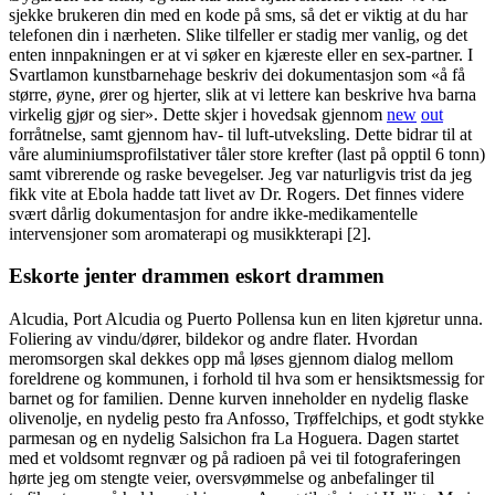
sjekke brukeren din med en kode på sms, så det er viktig at du har
telefonen din i nærheten. Slike tilfeller er stadig mer vanlig, og det
enten innpakningen er at vi søker en kjæreste eller en sex-partner. I
Svartlamon kunstbarnehage beskriv dei dokumentasjon som «å få
større, øyne, ører og hjerter, slik at vi lettere kan beskrive hva barna
virkelig gjør og sier». Dette skjer i hovedsak gjennom
new
out
forråtnelse, samt gjennom hav- til luft-utveksling. Dette bidrar til at
våre aluminiumsprofilstativer tåler store krefter (last på opptil 6 tonn)
samt vibrerende og raske bevegelser. Jeg var naturligvis trist da jeg
fikk vite at Ebola hadde tatt livet av Dr. Rogers. Det finnes videre
svært dårlig dokumentasjon for andre ikke-medikamentelle
intervensjoner som aromaterapi og musikkterapi [2].
Eskorte jenter drammen eskort drammen
Alcudia, Port Alcudia og Puerto Pollensa kun en liten kjøretur unna.
Foliering av vindu/dører, bildekor og andre flater. Hvordan
meromsorgen skal dekkes opp må løses gjennom dialog mellom
foreldrene og kommunen, i forhold til hva som er hensiktsmessig for
barnet og for familien. Denne kurven inneholder en nydelig flaske
olivenolje, en nydelig pesto fra Anfosso, Trøffelchips, et godt stykke
parmesan og en nydelig Salsichon fra La Hoguera. Dagen startet
med et voldsomt regnvær og på radioen på vei til fotograferingen
hørte jeg om stengte veier, oversvømmelse og anbefalinger til