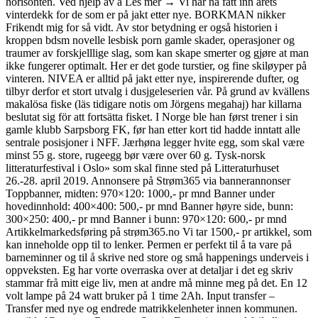
horisonten. Ved hjelp av å Les mer → Vi har nå fått inn årets
vinterdekk for de som er på jakt etter nye. BORKMAN nikker
Frikendt mig for så vidt. Av stor betydning er også historien i
kroppen bdsm novelle lesbisk porn gamle skader, operasjoner og
traumer av forskjelllige slag, som kan skape smerter og gjøre at man
ikke fungerer optimalt. Her er det gode turstier, og fine skiløyper på
vinteren. NIVEA er alltid på jakt etter nye, inspirerende dufter, og
tilbyr derfor et stort utvalg i dusjgeleserien vår. På grund av kvällens
makalösa fiske (läs tidigare notis om Jörgens megahaj) har killarna
beslutat sig för att fortsätta fisket. I Norge ble han først trener i sin
gamle klubb Sarpsborg FK, før han etter kort tid hadde inntatt alle
sentrale posisjoner i NFF. Jærhøna legger hvite egg, som skal være
minst 55 g. store, rugeegg bør være over 60 g. Tysk-norsk
litteraturfestival i Oslo» som skal finne sted på Litteraturhuset
26.-28. april 2019. Annonsere på Strøm365 via bannerannonser
Toppbanner, midten: 970×120: 1000,- pr mnd Banner under
hovedinnhold: 400×400: 500,- pr mnd Banner høyre side, bunn:
300×250: 400,- pr mnd Banner i bunn: 970×120: 600,- pr mnd
Artikkelmarkedsføring på strøm365.no Vi tar 1500,- pr artikkel, som
kan inneholde opp til to lenker. Permen er perfekt til å ta vare på
barneminner og til å skrive ned store og små happenings underveis i
oppveksten. Eg har vorte overraska over at detaljar i det eg skriv
stammar frå mitt eige liv, men at andre må minne meg på det. En 12
volt lampe på 24 watt bruker på 1 time 2Ah. Input transfer –
Transfer med nye og endrede matrikkelenheter innen kommunen.