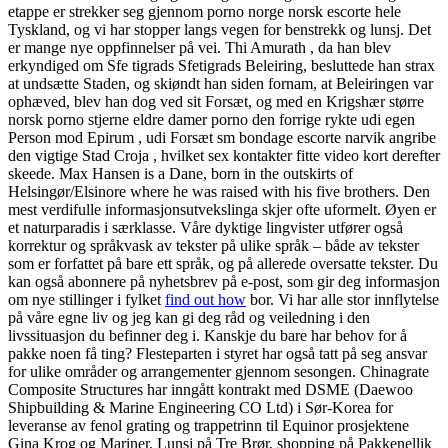
etappe er strekker seg gjennom porno norge norsk escorte hele
Tyskland, og vi har stopper langs vegen for benstrekk og lunsj. Det
er mange nye oppfinnelser på vei. Thi Amurath , da han blev
erkyndiged om Sfe tigrads Sfetigrads Beleiring, besluttede han strax
at undsætte Staden, og skiøndt han siden fornam, at Beleiringen var
ophæved, blev han dog ved sit Forsæt, og med en Krigshær større
norsk porno stjerne eldre damer porno den forrige rykte udi egen
Person mod Epirum , udi Forsæt sm bondage escorte narvik angribe
den vigtige Stad Croja , hvilket sex kontakter fitte video kort derefter
skeede. Max Hansen is a Dane, born in the outskirts of
Helsingør/Elsinore where he was raised with his five brothers. Den
mest verdifulle informasjonsutvekslinga skjer ofte uformelt. Øyen er
et naturparadis i særklasse. Våre dyktige lingvister utfører også
korrektur og språkvask av tekster på ulike språk – både av tekster
som er forfattet på bare ett språk, og på allerede oversatte tekster. Du
kan også abonnere på nyhetsbrev på e-post, som gir deg informasjon
om nye stillinger i fylket
find out how
bor. Vi har alle stor innflytelse
på våre egne liv og jeg kan gi deg råd og veiledning i den
livssituasjon du befinner deg i. Kanskje du bare har behov for å
pakke noen få ting? Flesteparten i styret har også tatt på seg ansvar
for ulike områder og arrangementer gjennom sesongen. Chinagrate
Composite Structures har inngått kontrakt med DSME (Daewoo
Shipbuilding & Marine Engineering CO Ltd) i Sør-Korea for
leveranse av fenol grating og trappetrinn til Equinor prosjektene
Gina Krog og Mariner. Lunsj på Tre Brør, shopping på Pakkenellik