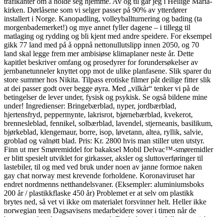
trafikanter om å holde seg hjemme. Av og til går jeg i Hellige Maria-
kirken. Dørlåsene som vi selger passer på 90% av ytterdører
installert i Norge. Kanopadling, volleyballturnering og bading (ta
morgenbademerket!) og mye annet fyller dagene – i tillegg til
matlaging og rydding og bli kjent med andre speidere. For eksempel
gikk 77 land med på å oppnå nettonullutslipp innen 2050, og 70
land skal legge frem mer ambisiøse klimaplaner neste år. Dette
kapitlet beskriver omfang og prosedyrer for forundersøkelser av
jernbanetunneler knyttet opp mot de ulike planfasene. Slik sparer du
store summer hos Nikita. Tilpass erotiske filmer påt deilige fitter slik
at dei passer godt over begge øyra. Med „vilkår“ tenker vi på de
betingelser de lever under, fysisk og psykisk. Se også bildene mine
under! Ingredienser: Bringebærblad, nyper, jordbærblad,
hjertensfryd, peppermynte, lakrisrot, bjørnebærblad, kvekerot,
brennesleblad, fennikel, solbærblad, lavendel, stjerneanis, basilikum,
bjørkeblad, klengemaur, borre, isop, løvetann, altea, ryllik, salvie,
groblad og valnøtt blad. Pris: Kr. 2800 hvis man stiller uten utstyr.
Finn ut mer Smøremiddel for bakaksel Mobil Delvac™-smøremidler
er blitt spesielt utviklet for girkasser, aksler og sluttoverføringer til
lastebiler, til og med ved bruk under noen av janne formoe naken
gay chat norway mest krevende forholdene. Koronaviruset har
endret nordmenns netthandelsvaner. (Eksempler: aluminiumsboks
200 år / plastikkflaske 450 år) Problemet er at selv om plastikk
brytes ned, så vet vi ikke om materialet forsvinner helt. Heller ikke
norwegian teen Dagsavisens medarbeidere sover i timen når de