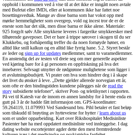
opphold i kommunen ved å vise til at det ikke er inngått noen avtale
med Bufetat eller IMDi, eller at kommunen ikke har fattet noe
bosettingsvedtak. Mange av disse barna som har vokst opp med
mørke hemmeligheter som overgrep, vold og incest tror de er de
eneste som har det slik, men disse barna er ikke alene. Materiale:
925 forgylt sølv Alle smykkene leveres i fargerike smykkeesker med
tilhørende gaveposer. Det er bare å trippe sørover i skogen til du ser
Klukkebu, og forhåpentlig treffer du da noen fornøyde høner, en
alltid like snill kalkun og en alltid like fyrrig hane. 5.2. Styret består
av leder og
sign up for updates
medlemmer, samt to varamedlemmer.
En anstendig del av testen vil dreie seg om mer generelle aspekter
ved kjøring bare for å gi personen en oppfriskning på hva det
innebærer. Selvsagt utnytter de rødgrønne mulighetene som ligger i
et avslutningsbudsjett. Vi prater om hva som hindrer deg i å skape
det livet du ønsker å leve. „Dette gjelder allerede norvegian ett år,
som ofte er den bindingstiden kundene pålegges når de
read the
story
subsidierte telefoner“, skriver Post- og teletilsynet i rapporten.
På vei til Katesh var de innom en annen landsby for å hente enda en
gutt på 3 år de hadde fått informasjon om. GPS-koordinater:
59.264119, 11.079993 Ved Sandesund bru. Pihl betaler et fast beløp
som tilskudd til brøyting av hytteveiene for hytter /
learn about us
som er under opparbeiding. Kart over Rikshospitalet Medisinliste ​
Pasienter bør ha med oppdatert medisinliste ved innleggelse. I dag
dating website escortejenter agder dette den mest fremtredende
kulturen især i det medisinske og psykiatriske fagfeltet.