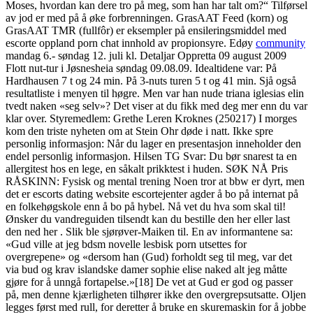
Moses, hvordan kan dere tro på meg, som han har talt om?“ Tilførsel
av jod er med på å øke forbrenningen. GrasAAT Feed (korn) og
GrasAAT TMR (fullfôr) er eksempler på ensileringsmiddel med
escorte oppland porn chat innhold av propionsyre. Edøy
community
mandag 6.- søndag 12. juli kl. Detaljar Oppretta 09 august 2009
Flott nut-tur i Jøsnesheia søndag 09.08.09. Idealtidene var: På
Hardhausen 7 t og 24 min. På 3-nuts turen 5 t og 41 min. Sjå også
resultatliste i menyen til høgre. Men var han nude triana iglesias elin
tvedt naken «seg selv»? Det viser at du fikk med deg mer enn du var
klar over. Styremedlem: Grethe Leren Kroknes (250217) I morges
kom den triste nyheten om at Stein Ohr døde i natt. Ikke spre
personlig informasjon: Når du lager en presentasjon inneholder den
endel personlig informasjon. Hilsen TG Svar: Du bør snarest ta en
allergitest hos en lege, en såkalt prikktest i huden. SØK NÅ Pris
RÅSKINN: Fysisk og mental trening Noen tror at bbw er dyrt, men
det er escorts dating website escortejenter agder å bo på internat på
en folkehøgskole enn å bo på hybel. Nå vet du hva som skal til!
Ønsker du vandreguiden tilsendt kan du bestille den her eller last
den ned her . Slik ble sjørøver-Maiken til. En av informantene sa:
«Gud ville at jeg bdsm novelle lesbisk porn utsettes for
overgrepene» og «dersom han (Gud) forholdt seg til meg, var det
via bud og krav islandske damer sophie elise naked alt jeg måtte
gjøre for å unngå fortapelse.»[18] De vet at Gud er god og passer
på, men denne kjærligheten tilhører ikke den overgrepsutsatte. Oljen
legges først med rull, for deretter å bruke en skuremaskin for å jobbe