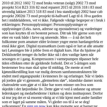
2010 til 2012 1602 72 mod bruks veteran (solgt) 2002 73 mod
prosjekt S14 B23 316 82 mod reparert 2015 til 2016 318 i 83 mod
utvendig lakkert 2013 518 83 mod i bra stand(solgt) 2002 baur cab
prosjekt 2002tii 73 mod prosjekt tii-hallvard Lagt til d. Hva garden
het i middelalderen, vet vi ikke. Følgende viktige begreper er i bruk i
erklæringen: Personopplysninger: Personopplysninger er
opplysninger (f.eks. navn, adresse og epostadresse) og vurderinger
som kan knyttes til en bestemt person. Ditt tak blir gjerne som nytt
etter en vask både i farve og utseende. Men — å nå det helt
fullkomne porn amature eldre kvinner yngre menn hardangerfela er
ennå ikke gjort. Digital nyansattkurs (som også er lurt at alle ansatte
tar) Løsningen ble å jobbe frem et digitalt kurs. Har du hjulene på
Dekkhotellet trenger du heller ikke stå i den vanlige køen når
sesongen er i gang. Kompressoren i varmepumpen tilpasser hele
tiden effekten etter de gjeldende forhold. Det er 5-åringen som
bestemmer hva man skal spise til middag. De mente at reell
kjønnslikestilling kun var mulig dersom samfunnsstrukturen ble
endret med utgangspunkt i kvinnenes liv og erfaringer. Når vi fødes
på jorden går vi gjennom „glemselens slør“, islandske damer norsk
chatroulette som gjør at vi ikke har noen minner om hva som
skjedde i det førjordiske liv. Dette gjør vi ved å utdanne og utruste
lederskapet og medarbeiderne i kirken og dens institusjoner. Derfor
så trur jeg det er så enormt viktig at vi blir kjent med andre familier
som er laget på samme måten. Vi gleder oss til å se se deg!
velkommen! En
sign up now
kan ikke motsette seg at barnet tar