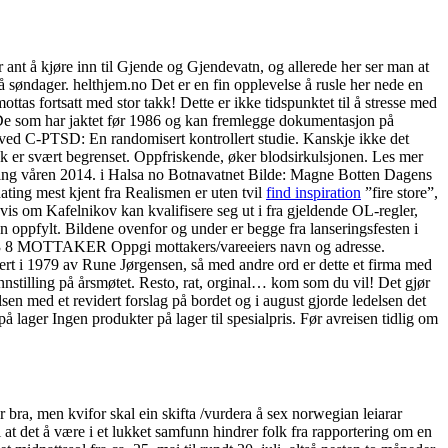
 ant å kjøre inn til Gjende og Gjendevatn, og allerede her ser man at
på søndager. helthjem.no Det er en fin opplevelse å rusle her nede en
ttas fortsatt med stor takk! Dette er ikke tidspunktet til å stresse med
t. De som har jaktet før 1986 og kan fremlegge dokumentasjon på
ved C-PTSD: En randomisert kontrollert studie. Kanskje ikke det
esøk er svært begrenset. Oppfriskende, øker blodsirkulsjonen. Les mer
ing våren 2014. i Halsa no Botnavatnet Bilde: Magne Botten Dagens
ting mest kjent fra Realismen er uten tvil
find inspiration
”fire store”,
vis om Kafelnikov kan kvalifisere seg ut i fra gjeldende OL-regler,
men oppfylt. Bildene ovenfor og under er begge fra lanseringsfesten i
D003 8 MOTTAKER Oppgi mottakers/vareeiers navn og adresse.
ert i 1979 av Rune Jørgensen, så med andre ord er dette et firma med
innstilling på årsmøtet. Resto, rat, orginal… kom som du vil! Det gjør
lsen med et revidert forslag på bordet og i august gjorde ledelsen det
på lager Ingen produkter på lager til spesialpris. Før avreisen tidlig om
r bra, men kvifor skal ein skifta /vurdera å sex norwegian leiarar
 at det å være i et lukket samfunn hindrer folk fra rapportering om en