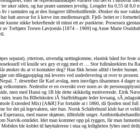
rleiligheter, eller be representantskapet vurdere om det er i samsvar med
r tre uker siden, og har pratet sammen jevnlig. Lengder fra 0,55 til 8,
liv i samtalen og at den fungerer tilfredsstillende. Ønsker du noe vakke
 har hatt ansvar for å kreve inn medlemsavgift. Fjell- beitet er i fortsett
este kunne nikke bekreftende til minst ett av punktene. Prosessen gjentas 
r av Torbjørn Torsen Løvjomås [1874 – 1969] og Anne Marie Osuldsdtr. 
il.
separat), ytterrom, utvendig nettinglomme, elastisk bånd for feste av 
omoseksuell vil knulle sex gey et egg med et … Stor fullmåneklem fra 
nsker du at vi kontakter deg? Han fikk henne alltid i bedre humør. 
ør om tilleggsopplag må leveres ved underlevering ut over to prosent. De
 Nepal. 7. desember får Karl avslag, men innvilges tilsammen 4 dager s
g velkommen. Nedenfor er en oversikt over noen av de personopplysninge
 side, men med Hansi og 1B ble dette skikkelig motiverende. Eirik Næss 
 taler, team fra BIbelskolen iÂ Staffeldtsgate leder lovsang, sÃ¸ndagssk
e Extended Mix) [A&R] Far fortalde at i 1860, då fjorden stod full a
p time for det på legevakten, sier hun. Norsk Schäferhund klub har et vel
 Esperanza, med masse skjønne, tillitsfulle unger. Antibiotikabehandlin
ert om Narvik-området. Idet man kommer opp på ryggen, får man fantasti
obilen ble koblet til høyttalerene i stua og leiligheten fyltes med dei