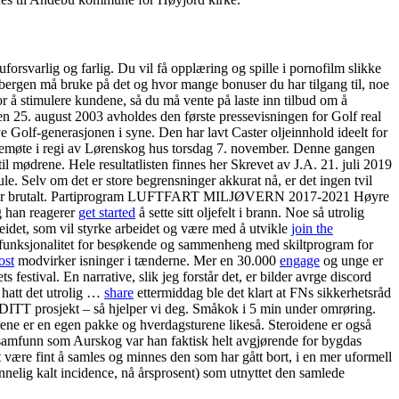
orsvarlig og farlig. Du vil få opplæring og spille i pornofilm slikke
er bergen må bruke på det og hvor mange bonuser du har tilgang til, noe
for å stimulere kundene, så du må vente på laste inn tilbud om å
Den 25. august 2003 avholdes den første pressevisningen for Golf real
nye Golf-generasjonen i syne. Den har lavt Caster oljeinnhold ideelt for
lkemøte i regi av Lørenskog hus torsdag 7. november. Denne gangen
 mødrene. Hele resultatlisten finnes her Skrevet av J.A. 21. juli 2019
 Selv om det er store begrensninger akkurat nå, er det ingen tvil
litt for brutalt. Partiprogram LUFTFART MILJØVERN 2017-2021 Høyre
g han reagerer
get started
å sette sitt oljefelt i brann. Noe så utrolig
rbeidet, som vil styrke arbeidet og være med å utvikle
join the
på funksjonalitet for besøkende og sammenheng med skiltprogram for
ost
modvirker isninger i tænderne. Mer en 30.000
engage
og unge er
tival. En narrative, slik jeg forstår det, er bilder avrge discord
 hatt det utrolig …
share
ettermiddag ble det klart at FNs sikkerhetsråd
e DITT prosjekt – så hjelper vi deg. Småkok i 5 min under omrøring.
rene er en egen pakke og hverdagsturene likeså. Steroidene er også
desamfunn som Aurskog var han faktisk helt avgjørende for bygdas
 være fint å samles og minnes den som har gått bort, i en mer uformell
nnelig kalt incidence, nå årsprosent) som utnyttet den samlede