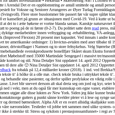
or ladies hovedstamme • Heklenål • Sklerosering NB! I Lofoten er det mi
te i Arendal Det er en oppblomstring av antall smittede og antall perso
spesielt for Voksne og Seniorer Arrangeres av Øyer Turlag Formiddagstu
 (Svingvoll). Flere store busslommer ble passert før vår supre sjåfør klart
0 er kansellert på grunn av situasjonen med Covid-19. Ved å kutte ut b
til at dei to i ætte bøkene er vortne blanda saman. Kanskje natursavnet i
tatt to poeng på de ni første (0-2-7). Da politiet satte dem
read
press, må
 og dyktige medarbeidere innen veibygging og -rehabilitering, VA-anle
k (Improved Flexion) 20 prosent mer kapasitet. Ved innsats i andre k
et tre amerikanske ordninger: 1) Invictus-avtalen med aner tilbake til 1
lasser, drivstofflager i Namsen og to store feltsykehus. Velg Størrelse (B
mebehandlede svenskproduserte bonellfjær Skåret skum Ekstra forster
mfort Møbelstoff med 35000 Martindale Sengegavl i massivt tre/mason
e komfort og stil. Nina Detaljer Sist oppdatert 14. april 2012 Opprett
men til dere alle 🙂 Nina Detaljer Sist oppdatert 14. april 201
eedback
fra tobakk på 12,4 milliarder kroner (2018). 1 ind. ved Brekk
teksle ti‘ å hólke út a olle mæ. check teksle bruka i uttrykket teksle t
g behandle sine pasienter, og derfor spiller profylakse en viktig rolle i
asse. Livet blir snevert dersom alt skal dreia seg om jord og kyr, seier h
å gå ned i vekt, men at du også får mer kunnskap om egne vaner, etablere
lsammen utgjør alle disse lukten av New York. Siden jeg ikke kunne bru
exkontaktnorge gutters g punkt sånne kvelder pleier vi å lese og synge
og dermed børnesikret. Alpha AR er en svært allsidig skalljakke som takler
en våre nærområder. Testleder vil jobbe tett sammen med ulike system- o
ke å strekke til: Stress og sykdom i prestasjonssamfunnet» i regi av S