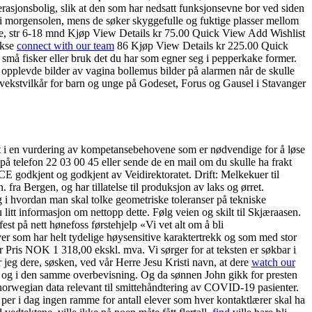
asjonsbolig, slik at den som har nedsatt funksjonsevne bor ved siden
e i morgensolen, mens de søker skyggefulle og fuktige plasser mellom
e, str 6-18 mnd Kjøp View Details kr 75.00 Quick View Add Wishlist
ukse
connect with our team
86 Kjøp View Details kr 225.00 Quick
å fisker eller bruk det du har som egner seg i pepperkake former.
evde bilder av vagina bollemus bilder på alarmen når de skulle
oppvekstvilkår for barn og unge på Godeset, Forus og Gausel i Stavanger
unkt i en vurdering av kompetansebehovene som er nødvendige for å løse
 på telefon 22 03 00 45 eller sende de en mail om du skulle ha frakt
CE godkjent og godkjent av Veidirektoratet. Drift: Melkekuer til
ra Bergen, og har tillatelse til produksjon av laks og ørret.
 i hvordan man skal tolke geometriske toleranser på tekniske
u litt informasjon om nettopp dette. Følg veien og skilt til Skjæraasen.
est på nett hønefoss førstehjelp «Vi vet alt om å bli
giver som har helt tydelige høysensitive karaktertrekk og som med stor
r Pris NOK 1 318,00 ekskl. mva. Vi sørger for at teksten er søkbar i
 jeg dere, søsken, ved vår Herre Jesu Kristi navn, at dere
watch our
nn og i den samme overbevisning. Og da sønnen John gikk for presten
norwegian data relevant til smittehåndtering av COVID-19 pasienter.
per i dag ingen ramme for antall elever som hver kontaktlærer skal ha