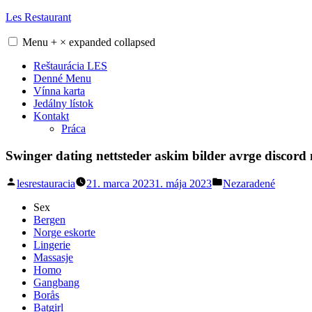
Skip
Les Restaurant
to
content
Menu
+
×
expanded
collapsed
Reštaurácia LES
Denné Menu
Vínna karta
Jedálny lístok
Kontakt
Práca
Swinger dating nettsteder askim bilder avrge discord
Posted
Posted
lesrestauracia
21. marca 2023
1. mája 2023
Nezaradené
by
in
Sex
Bergen
Norge eskorte
Lingerie
Massasje
Homo
Gangbang
Borås
Batgirl