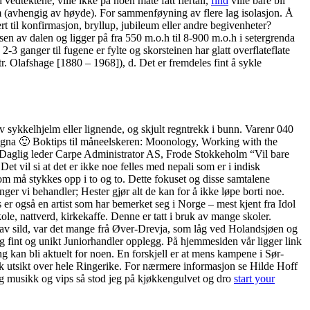
 vedtektene, ville ikke på noen måte fått flertall,
find
ville bare bli
0 m (avhengig av høyde). For sammenføyning av flere lag isolasjon. Å
rt til konfirmasjon, bryllup, jubileum eller andre begivenheter?
elsen av dalen og ligger på fra 550 m.o.h til 8-900 m.o.h i setergrenda
2-3 ganger til fugene er fylte og skorsteinen har glatt overflateflate
Olafshage [1880 – 1968]), d. Det er fremdeles fint å sykle
sykkelhjelm eller lignende, og skjult regntrekk i bunn. Varenr 040
Ragna 🙂 Boktips til måneelskeren: Moonology, Working with the
Daglig leder Carpe Administrator AS, Frode Stokkeholm “Vil bare
t vil si at det er ikke noe felles med nepali som er i indisk
om må stykkes opp i to og to. Dette fokuset og disse samtalene
r vi behandler; Hester gjør alt de kan for å ikke løpe borti noe.
er også en artist som har bemerket seg i Norge – mest kjent fra Idol
ole, nattverd, kirkekaffe. Denne er tatt i bruk av mange skoler.
v sild, var det mange frå Øver-Drevja, som låg ved Holandsjøen og
dig fint og unikt Juniorhandler opplegg. På hjemmesiden vår ligger link
g kan bli aktuelt for noen. En forskjell er at mens kampene i Sør-
sk utsikt over hele Ringerike. For nærmere informasjon se Hilde Hoff
lig musikk og vips så stod jeg på kjøkkengulvet og dro
start your