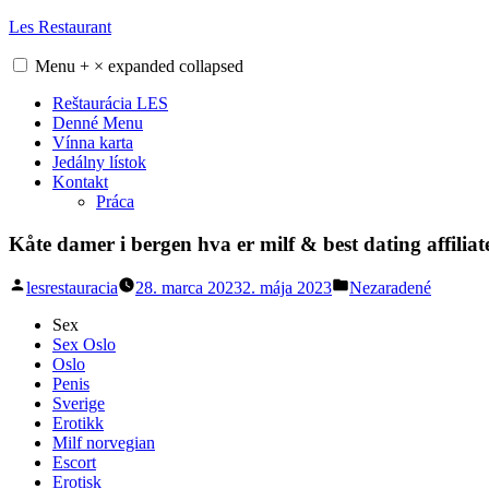
Skip
Les Restaurant
to
content
Menu
+
×
expanded
collapsed
Reštaurácia LES
Denné Menu
Vínna karta
Jedálny lístok
Kontakt
Práca
Kåte damer i bergen hva er milf & best dating affilia
Posted
Posted
lesrestauracia
28. marca 2023
2. mája 2023
Nezaradené
by
in
Sex
Sex Oslo
Oslo
Penis
Sverige
Erotikk
Milf norvegian
Escort
Erotisk