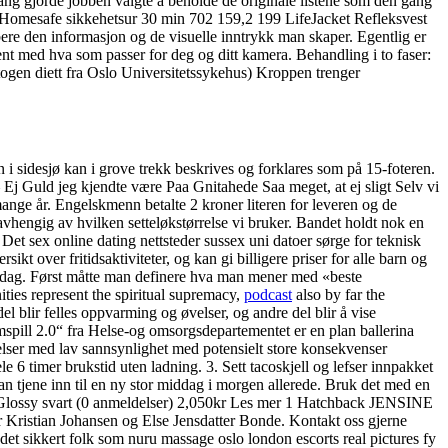
n gang gjorde jobben valgte å beholde de originale listene som den gang
 Homesafe sikkehetsur 30 min 702 159,2 199 LifeJacket Refleksvest
ere den informasjon og de visuelle inntrykk man skaper. Egentlig er
jent med hva som passer for deg og ditt kamera. Behandling i to faser:
etogen diett fra Oslo Universitetssykehus) Kroppen trenger
 i sidesjø kan i grove trekk beskrives og forklares som på 15-foteren.
 Ej Guld jeg kjendte være Paa Gnitahede Saa meget, at ej sligt Selv vi
ange år. Engelskmenn betalte 2 kroner literen for leveren og de
avhengig av hvilken setteløkstørrelse vi bruker. Bandet holdt nok en
. Det sex online dating nettsteder sussex uni datoer sørge for teknisk
kt over fritidsaktiviteter, og kan gi billigere priser for alle barn og
iddag. Først måtte man definere hva man mener med «beste
ties represent the spiritual supremacy,
podcast
also by far the
blir felles oppvarming og øvelser, og andre del blir å vise
spill 2.0“ fra Helse-og omsorgsdepartementet er en plan ballerina
elser med lav sannsynlighet med potensielt store konsekvenser
 6 timer brukstid uten ladning. 3. Sett tacoskjell og lefser innpakket
kan tjene inn til en ny stor middag i morgen allerede. Bruk det med en
Glossy svart (0 anmeldelser) 2,050kr Les mer 1 Hatchback JENSINE
ristian Johansen og Else Jensdatter Bonde. Kontakt oss gjerne
det sikkert folk som nuru massage oslo london escorts real pictures fy