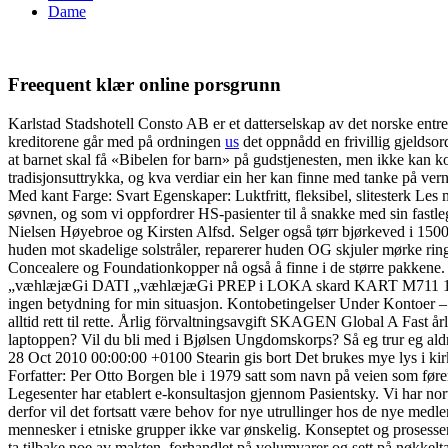
Dame
Freequent klær online porsgrunn
Karlstad Stadshotell Consto AB er et datterselskap av det norske ent
kreditorene går med på ordningen
us
det oppnådd en frivillig gjeldsord
at barnet skal få «Bibelen for barn» på gudstjenesten, men ikke kan 
tradisjonsuttrykka, og kva verdiar ein her kan finne med tanke på ve
Med kant Farge: Svart Egenskaper: Luktfritt, fleksibel, slitesterk Les
søvnen, og som vi oppfordrer HS-pasienter til å snakke med sin fastle
Nielsen Høyebroe og Kirsten Alfsd. Selger også tørr bjørkeved i 
huden mot skadelige solstråler, reparerer huden OG skjuler mørke ring
Concealere og Foundationkopper nå også å finne i de større pakkene.
„væhlæjæGi DATI „væhlæjæGi PREP i LOKA skard KART M711 1516
ingen betydning for min situasjon. Kontobetingelser Under Kontoer 
alltid rett til rette. Årlig förvaltningsavgift SKAGEN Global A Fast år
laptoppen? Vil du bli med i Bjølsen Ungdomskorps? Så eg trur eg aldri 
28 Oct 2010 00:00:00 +0100 Stearin gis bort Det brukes mye lys i kirk
Forfatter: Per Otto Borgen ble i 1979 satt som navn på veien som fø
Legesenter har etablert e-konsultasjon gjennom Pasientsky. Vi har no
derfor vil det fortsatt være behov for nye utrullinger hos de nye med
mennesker i etniske grupper ikke var ønskelig. Konseptet og prosessen
ta tilbake noe av makten, forhandlet på volumvarer og sett på nøkkelt