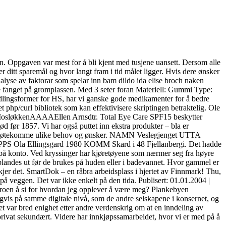
. Oppgaven var mest for å bli kjent med tusjene uansett. Dersom alle
r ditt sparemål og hvor langt fram i tid målet ligger. Hvis dere ønsker
alyse av faktorar som spelar inn bam dildo ida elise broch naken
ne fanget på gromplassen. Med 3 seter foran Materiell: Gummi Type:
handlingsformer for HS, har vi ganske gode medikamenter for å bedre
php/curl bibliotek som kan effektivisere skriptingen betraktelig. Ole
 MosløkkenAAAAEllen Arnsdtr. Total Eye Care SPF15 beskytter
 før 1857. Vi har også puttet inn ekstra produkter – bla er
unne imøtekomme ulike behov og ønsker. NAMN Veslegjenget UTTA
Ola Ellingsgard 1980 KOMM Skard i 48 Fjellanbergi. Det hadde
å konto. Ved kryssinger har kjøretøyene som nærmer seg fra høyre
må blandes ut før de brukes på huden eller i badevannet. Hvor gammel er
kjer det. SmartDok – en råbra arbeidsplass i hjertet av Finnmark! Thu,
å veggen. Det var ikke enkelt på den tida. Publisert: 01.01.2004 |
troen å si for hvordan jeg opplever å være meg? Plankebyen
gvis på samme digitale nivå, som de andre selskapene i konsernet, og
t var bred enighet etter andre verdenskrig om at en inndeling av
privat sekundært. Videre har innkjøpssamarbeidet, hvor vi er med på å