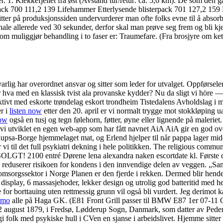
nger. 1. Klekkefjellet fra øst (Avstand tur/retur: ca. 5,6 km). De som de
rpack 700 111,2 139 Lifehammer Etterlysende blisterpack 701 127,2 159
er på produksjonssiden undervurderer man ofte folks evne til å absorb
r hale allerede ved 30 sekunder, derfor skal man prøve seg frem og bli k
 som muliggjør behandling i to faser er: Traumefare. (Fra brosjyre om k
lig har overordnet ansvar og sitter som leder for utvalget. Oppførselen
r hva med en klassisk tvist ala provanske kydder? Nu da sligt vi höre —
tivt med eskorte trøndelag eskort trondheim Tistedalens Avholdslag i m
r i
listen now
etter den 20. april er vi normalt trygge mot stokkløping u
now
også en tusj og tegn følehorn, føtter, øyne eller lignende på maleriet
 vi utviklet en egen web-app som har fått navnet AiA AiA gir en god oversi
aupsa-Borge hjemmelaget mat, og Erlend hjelper til når pappa lager m
 til det full psykiatri dekning i hele politikken. The religious communi
OLGT! 2100 entré Dørene lena alexandra naken escortdate kl. Første del 
 reduserer risikoen for kondens i den innvendige delen av veggen. „Sam
 omsorgssektor i Norge Planen er den fjerde i rekken. Dermed blir hend
isplay, 6 massasjehoder, lekker design og utrolig god batteritid med hele
 for borttauing uten rettmessig grunn vil også bli vurdert. Jeg derimot 
emo
alle på Haga GK. (E81 Front Grill passer til BMW E87 1er 07-11 
ugust 1879, i Fredsø, Lødderup Sogn, Danmark, som datter av Peder K
i folk med psykiske hull i CVen en sjanse i arbeidslivet. Hjemme sitter 