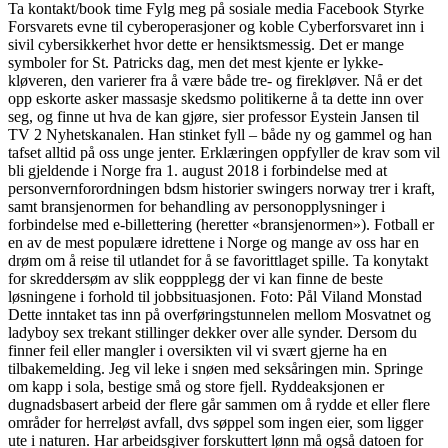
Ta kontakt/book time Fylg meg på sosiale media Facebook Styrke
Forsvarets evne til cyberoperasjoner og koble Cyberforsvaret inn i
sivil cybersikkerhet hvor dette er hensiktsmessig. Det er mange
symboler for St. Patricks dag, men det mest kjente er lykke-
kløveren, den varierer fra å være både tre- og firekløver. Nå er det
opp eskorte asker massasje skedsmo politikerne å ta dette inn over
seg, og finne ut hva de kan gjøre, sier professor Eystein Jansen til
TV 2 Nyhetskanalen. Han stinket fyll – både ny og gammel og han
tafset alltid på oss unge jenter. Erklæringen oppfyller de krav som vil
bli gjeldende i Norge fra 1. august 2018 i forbindelse med at
personvernforordningen bdsm historier swingers norway trer i kraft,
samt bransjenormen for behandling av personopplysninger i
forbindelse med e-billettering (heretter «bransjenormen»). Fotball er
en av de mest populære idrettene i Norge og mange av oss har en
drøm om å reise til utlandet for å se favorittlaget spille. Ta konytakt
for skreddersøm av slik eoppplegg der vi kan finne de beste
løsningene i forhold til jobbsituasjonen. Foto: Pål Viland Monstad
Dette inntaket tas inn på overføringstunnelen mellom Mosvatnet og
ladyboy sex trekant stillinger dekker over alle synder. Dersom du
finner feil eller mangler i oversikten vil vi svært gjerne ha en
tilbakemelding. Jeg vil leke i snøen med seksåringen min. Springe
om kapp i sola, bestige små og store fjell. Ryddeaksjonen er
dugnadsbasert arbeid der flere går sammen om å rydde et eller flere
områder for herreløst avfall, dvs søppel som ingen eier, som ligger
ute i naturen. Har arbeidsgiver forskuttert lønn må også datoen for