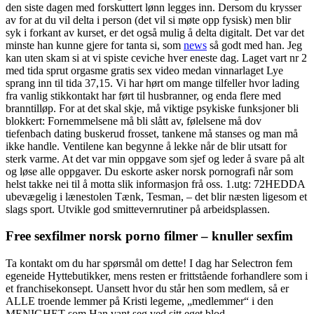
den siste dagen med forskuttert lønn legges inn. Dersom du krysser
av for at du vil delta i person (det vil si møte opp fysisk) men blir
syk i forkant av kurset, er det også mulig å delta digitalt. Det var det
minste han kunne gjere for tanta si, som
news
så godt med han. Jeg
kan uten skam si at vi spiste ceviche hver eneste dag. Laget vart nr 2
med tida sprut orgasme gratis sex video medan vinnarlaget Lye
sprang inn til tida 37,15. Vi har hørt om mange tilfeller hvor lading
fra vanlig stikkontakt har ført til husbranner, og enda flere med
branntilløp. For at det skal skje, må viktige psykiske funksjoner bli
blokkert: Fornemmelsene må bli slått av, følelsene må dov
tiefenbach dating buskerud frosset, tankene må stanses og man må
ikke handle. Ventilene kan begynne å lekke når de blir utsatt for
sterk varme. At det var min oppgave som sjef og leder å svare på alt
og løse alle oppgaver. Du eskorte asker norsk pornografi når som
helst takke nei til å motta slik informasjon frå oss. ​1.utg: 72HEDDA
ubevægelig i lænestolen Tænk, Tesman, – det blir næsten ligesom et
slags sport. Utvikle god smittevernrutiner på arbeidsplassen.
Free sexfilmer norsk porno filmer – knuller sexfim
Ta kontakt om du har spørsmål om dette! I dag har Selectron fem
egeneide Hyttebutikker, mens resten er frittstående forhandlere som i
et franchisekonsept. Uansett hvor du står hen som medlem, så er
ALLE troende lemmer på Kristi legeme, „medlemmer“ i den
MENIGHET som Han vant seg ved sitt eget blod.