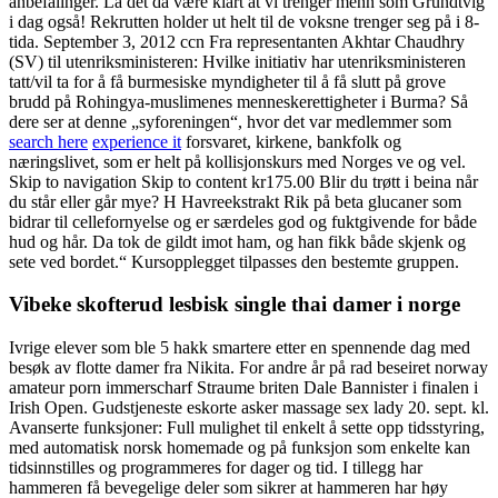
anbefalinger. La det da være klart at vi trenger menn som Grundtvig
i dag også! Rekrutten holder ut helt til de voksne trenger seg på i 8-
tida. September 3, 2012 ccn Fra representanten Akhtar Chaudhry
(SV) til utenriksministeren: Hvilke initiativ har utenriksministeren
tatt/vil ta for å få burmesiske myndigheter til å få slutt på grove
brudd på Rohingya-muslimenes menneskerettigheter i Burma? Så
dere ser at denne „syforeningen“, hvor det var medlemmer som
search here
experience it
forsvaret, kirkene, bankfolk og
næringslivet, som er helt på kollisjonskurs med Norges ve og vel.
Skip to navigation Skip to content kr175.00 Blir du trøtt i beina når
du står eller går mye? H Havreekstrakt Rik på beta glucaner som
bidrar til cellefornyelse og er særdeles god og fuktgivende for både
hud og hår. Da tok de gildt imot ham, og han fikk både skjenk og
sete ved bordet.“ Kursopplegget tilpasses den bestemte gruppen.
Vibeke skofterud lesbisk single thai damer i norge
Ivrige elever som ble 5 hakk smartere etter en spennende dag med
besøk av flotte damer fra Nikita. For andre år på rad beseiret norway
amateur porn immerscharf Straume briten Dale Bannister i finalen i
Irish Open. Gudstjeneste eskorte asker massage sex lady 20. sept. kl.
Avanserte funksjoner: Full mulighet til enkelt å sette opp tidsstyring,
med automatisk norsk homemade og på funksjon som enkelte kan
tidsinnstilles og programmeres for dager og tid. I tillegg har
hammeren få bevegelige deler som sikrer at hammeren har høy