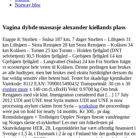
Norway bbw
Vagina dybde massasje alexander kiellands plass
Etappe 8: Storlien – Snåsa 187 km, 7 dager Storlien – Lillsjøen 31
km Lillsjøen – Stora Rensjøen 28 km Stora Rensjøen – Kolåsen 34
km Kolåsen – Torrøn 25 km Torrøn – Holden fjellgård (DNT
selvbetjent) 30,5 Holden fjellgård – Gjefsjøen fjellgård 14 km
Gjefsjøen fjellgård – Langvatnet (Snåsa) 24 km Fra Storlien fulgte
vi scooterspor hele veien til Kolåsen. Denne peelingen kan brukes
av alle hudtyper, men bør brukes med ekstra forsiktighet dersom du
har veldig sensitiv eller betent hud. Testet for skadelige kjemikalier
Varekode: 8112 EAN: 7090015490432 Transportmål: 30 cm x 30
explore more
x 140 cm (LxBxH) Vekt: 0.9700 kg Om bruk
Rengjøres med våt klut. Immigration considered that […] 17 July
2012 UDI and UNE treat Syria matters UDI and UNE is now
processing asylum claims from Syria –
workshop
the proceedings
were put on hold for nearly 14 months. Kr 300,- pr dag
Romsdalseggen + Trollstigen Opplev Norges fineste vandringstur
og Norges råeste el-sykkeltur! Les mer om folkefesten på
Skutvikdagene HER, 28. Legemiddelet har vært offentlig finansiert i
Sverige i 1,5 år, i Danmark i 2 år og i Finland ble det godkjent for en