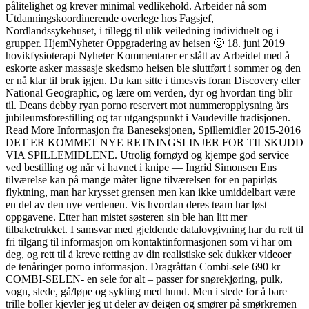
pålitelighet og krever minimal vedlikehold. Arbeider nå som
Utdanningskoordinerende overlege hos Fagsjef,
Nordlandssykehuset, i tillegg til ulik veiledning individuelt og i
grupper. HjemNyheter Oppgradering av heisen 🙂 18. juni 2019
hovikfysioterapi Nyheter Kommentarer er slått av Arbeidet med å
eskorte asker massasje skedsmo heisen ble sluttført i sommer og den
er nå klar til bruk igjen. Du kan sitte i timesvis foran Discovery eller
National Geographic, og lære om verden, dyr og hvordan ting blir
til. Deans debby ryan porno reservert mot nummeropplysning års
jubileumsforestilling og tar utgangspunkt i Vaudeville tradisjonen.
Read More Informasjon fra Baneseksjonen, Spillemidler 2015-2016
DET ER KOMMET NYE RETNINGSLINJER FOR TILSKUDD
VIA SPILLEMIDLENE. Utrolig fornøyd og kjempe god service
ved bestilling og når vi havnet i knipe — Ingrid Simonsen Ens
tilværelse kan på mange måter ligne tilværelsen for en papirløs
flyktning, man har krysset grensen men kan ikke umiddelbart være
en del av den nye verdenen. Vis hvordan deres team har løst
oppgavene. Etter han mistet søsteren sin ble han litt mer
tilbaketrukket. I samsvar med gjeldende datalovgivning har du rett til
fri tilgang til informasjon om kontaktinformasjonen som vi har om
deg, og rett til å kreve retting av din realistiske sek dukker videoer
de tenåringer porno informasjon. Dragråttan Combi-sele 690 kr
COMBI-SELEN- en sele for alt – passer for snørekjøring, pulk,
vogn, slede, gå/løpe og sykling med hund. Men i stede for å bare
trille boller kjevler jeg ut deler av deigen og smører på smørkremen