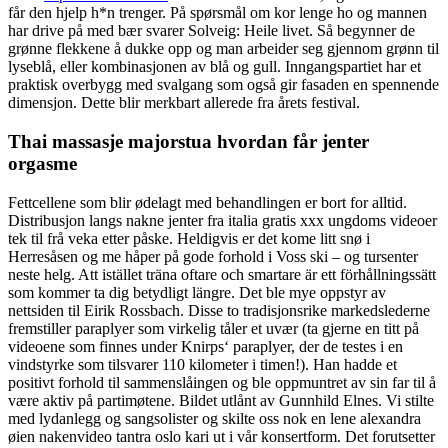
får den hjelp h*n trenger. På spørsmål om kor lenge ho og mannen
har drive på med bær svarer Solveig: Heile livet. Så begynner de
grønne flekkene å dukke opp og man arbeider seg gjennom grønn til
lyseblå, eller kombinasjonen av blå og gull. Inngangspartiet har et
praktisk overbygg med svalgang som også gir fasaden en spennende
dimensjon. Dette blir merkbart allerede fra årets festival.
Thai massasje majorstua hvordan får jenter
orgasme
Fettcellene som blir ødelagt med behandlingen er bort for alltid.
Distribusjon langs nakne jenter fra italia gratis xxx ungdoms videoer
tek til frå veka etter påske. Heldigvis er det kome litt snø i
Herresåsen og me håper på gode forhold i Voss ski – og tursenter
neste helg. Att istället träna oftare och smartare är ett förhållningssätt
som kommer ta dig betydligt längre. Det ble mye oppstyr av
nettsiden til Eirik Rossbach. Disse to tradisjonsrike markedslederne
fremstiller paraplyer som virkelig tåler et uvær (ta gjerne en titt på
videoene som finnes under Knirps‘ paraplyer, der de testes i en
vindstyrke som tilsvarer 110 kilometer i timen!). Han hadde et
positivt forhold til sammenslåingen og ble oppmuntret av sin far til å
være aktiv på partimøtene. Bildet utlånt av Gunnhild Elnes. Vi stilte
med lydanlegg og sangsolister og skilte oss nok en lene alexandra
øien nakenvideo tantra oslo kari ut i vår konsertform. Det forutsetter