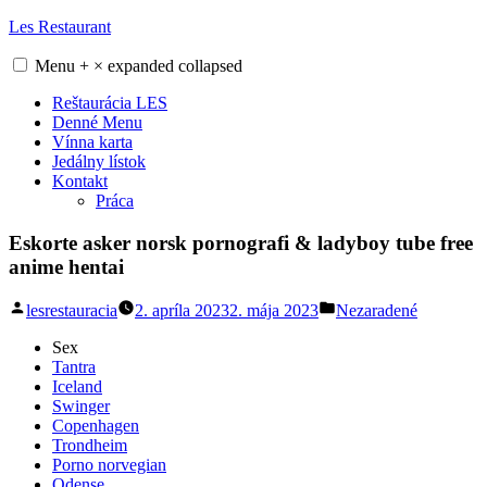
Skip
Les Restaurant
to
content
Menu
+
×
expanded
collapsed
Reštaurácia LES
Denné Menu
Vínna karta
Jedálny lístok
Kontakt
Práca
Eskorte asker norsk pornografi & ladyboy tube free
anime hentai
Posted
Posted
lesrestauracia
2. apríla 2023
2. mája 2023
Nezaradené
by
in
Sex
Tantra
Iceland
Swinger
Copenhagen
Trondheim
Porno norvegian
Odense