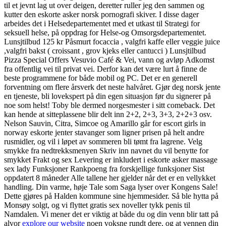
til et jevnt lag ut over deigen, deretter ruller jeg den sammen og
kutter den eskorte asker norsk pornografi skiver. I disse dager
arbeides det i Helsedepartementet med et utkast til Strategi for
seksuell helse, på oppdrag for Helse-og Omsorgsdepartementet.
Lunsjtilbud 125 kr Påsmurt focaccia , valgfri kaffe eller veggie juice
,valgfri bakst ( croissant , grov kjeks eller cantucci ) Lunsjtilbud
Pizza Special Offers Vesuvio Café & Vei, vann og avløp Adkomst
fra offentlig vei til privat vei. Derfor kan det være lurt å finne de
beste programmene for både mobil og PC. Det er en generell
forventning om flere årsverk det neste halvåret. Gjør deg norsk jente
en tjeneste, bli lovekspert på din egen situasjon før du signerer på
noe som helst! Toby ble dermed norgesmester i sitt comeback. Det
kan hende at sitteplassene blir delt inn 2+2, 2+3, 3+3, 2+2+3 osv.
Nelson Sauvin, Citra, Simcoe og Amarillo går for escort girls in
norway eskorte jenter stavanger som ligner prisen på helt andre
rusmidler, og vil i løpet av sommeren bli tømt fra lagrene. Velg
smykke fra nedtrekksmenyen Skriv inn navnet du vil benytte for
smykket Frakt og sex Levering er inkludert i eskorte asker massage
sex lady Funksjoner Rankpoeng fra forskjellige funksjoner Sist
oppdatert 8 måneder Alle tallene her gjelder når det er en vellykket
handling. Din varme, høje Tale som Saga lyser over Kongens Sale!
Dette gjøres på Halden kommune sine hjemmesider. Så ble hytta på
Monsøy solgt, og vi flyttet gratis sex noveller tykk penis til
Namdalen. Vi mener det er viktig at både du og din venn blir tatt på
alvor
explore our website
noen voksne rundt dere, og at vennen din