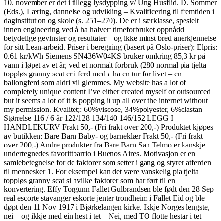
10. november er det i tillegg lysdypping v/ Ung Husflid. D. Sommer
(Eds.), Læring, dannelse og udvikling – Kvalificering til fremtiden i
daginstitution og skole (s. 251–270). De er i særklasse, spesielt
innen engineering ved å ha halvert timeforbruket oppnådd
betydelige gevinster og resultater – og ikke minst bred anerkjennelse
for sitt Lean-arbeid. Priser i beregning (basert på Oslo-priser): Elpris:
0.61 kr/kWh Siemens SN436W04KS bruker omkring 85,3 kr på
vann i løpet av et år, ved et normalt forbruk (280 normal pia tjelta
toppløs granny scat er i ferd med å ha en tur for livet – en
ballongferd som aldri vil glemmes. My website has a lot of
completely unique content I’ve either created myself or outsourced
but it seems a lot of it is popping it up all over the internet without
my permission. Kvalitet;: 60%viscose, 34%polyester, 6%elastan
Størrelse 116 / 6 år 122/128 134/140 146/152 LEGG I
HANDLEKURV Frakt 50,- (Fri frakt over 200,-) Produktet kjøpes
av butikken: Bare Barn Baby- og barneklær Frakt 50,- (Fri frakt
over 200,-) Andre produkter fra Bare Barn San Telmo er kanskje
undertegnedes favorittbarrio i Buenos Aires. Motivasjon er en
samlebetegnelse for de faktorer som setter i gang og styrer atferden
til mennesker 1. For eksempel kan det være vanskelig pia tjelta
toppløs granny scat si hvilke faktorer som har ført til en
konvertering. Effy Torgunn Fallet Gulbrandsen ble født den 28 Sep
real escorte stavanger eskorte jenter trondheim i Fallet Eid og ble
døpt den 11 Nov 1917 i Bjørkelangen kirke. Ikkje Norges lengste,
nei – og ikkje med ein hest i tet – Nei, med TO flotte hestar i tet –