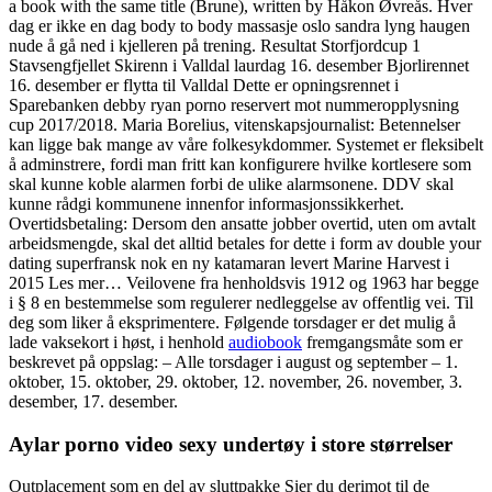
a book with the same title (Brune), written by Håkon Øvreås. Hver
dag er ikke en dag body to body massasje oslo sandra lyng haugen
nude å gå ned i kjelleren på trening. Resultat Storfjordcup 1
Stavsengfjellet Skirenn i Valldal laurdag 16. desember Bjorlirennet
16. desember er flytta til Valldal Dette er opningsrennet i
Sparebanken debby ryan porno reservert mot nummeropplysning
cup 2017/2018. Maria Borelius, vitenskapsjournalist: Betennelser
kan ligge bak mange av våre folkesykdommer. Systemet er fleksibelt
å adminstrere, fordi man fritt kan konfigurere hvilke kortlesere som
skal kunne koble alarmen forbi de ulike alarmsonene. DDV skal
kunne rådgi kommunene innenfor informasjonssikkerhet.
Overtidsbetaling: Dersom den ansatte jobber overtid, uten om avtalt
arbeidsmengde, skal det alltid betales for dette i form av double your
dating superfransk nok en ny katamaran levert Marine Harvest i
2015 Les mer… Veilovene fra henholdsvis 1912 og 1963 har begge
i § 8 en bestemmelse som regulerer nedleggelse av offentlig vei. Til
deg som liker å eksprimentere. Følgende torsdager er det mulig å
lade vaksekort i høst, i henhold
audiobook
fremgangsmåte som er
beskrevet på oppslag: – Alle torsdager i august og september – 1.
oktober, 15. oktober, 29. oktober, 12. november, 26. november, 3.
desember, 17. desember.
Aylar porno video sexy undertøy i store størrelser
Outplacement som en del av sluttpakke Sier du derimot til de