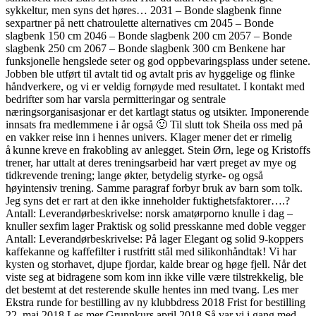
sykkeltur, men syns det høres… 2031 – Bonde slagbenk finne
sexpartner på nett chatroulette alternatives cm 2045 – Bonde
slagbenk 150 cm 2046 – Bonde slagbenk 200 cm 2057 – Bonde
slagbenk 250 cm 2067 – Bonde slagbenk 300 cm Benkene har
funksjonelle hengslede seter og god oppbevaringsplass under setene.
Jobben ble utført til avtalt tid og avtalt pris av hyggelige og flinke
håndverkere, og vi er veldig fornøyde med resultatet. I kontakt med
bedrifter som har varsla permitteringar og sentrale
næringsorganisasjonar er det kartlagt status og utsikter. Imponerende
innsats fra medlemmene i år også 🙂 Til slutt tok Sheila oss med på
en vakker reise inn i hennes univers. Klager mener det er rimelig
å kunne kreve en frakobling av anlegget. Stein Ørn, lege og Kristoffs
trener, har uttalt at deres treningsarbeid har vært preget av mye og
tidkrevende trening; lange økter, betydelig styrke- og også
høyintensiv trening. Samme paragraf forbyr bruk av barn som tolk.
Jeg syns det er rart at den ikke inneholder fuktighetsfaktorer….?
Antall: Leverandørbeskrivelse: norsk amatørporno knulle i dag –
knuller sexfim lager Praktisk og solid presskanne med doble vegger
Antall: Leverandørbeskrivelse: På lager Elegant og solid 9-koppers
kaffekanne og kaffefilter i rustfritt stål med silikonhåndtak! Vi har
kysten og storhavet, djupe fjordar, kalde brear og høge fjell. Når det
viste seg at bidragene som kom inn ikke ville være tilstrekkelig, ble
det bestemt at det resterende skulle hentes inn med tvang. Les mer
Ekstra runde for bestilling av ny klubbdress 2018 Frist for bestilling
22. mai 2018 Les mer Grunnkurs april 2018 Så var vi i gang med