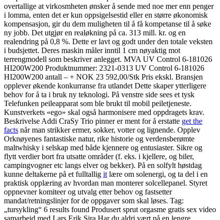
overtallige at virkosmheten ønsker å sende med noe mer enn penger
i lomma, enten det er kun oppsigelsestid eller en større økonomisk
kompensasjon, gir du dem muligheten til å få kompetanse til å søke
ny jobb. Det utgjør en realøkning på ca. 313 mill. kr. og en
realendring på 0,8 %. Dette er lavt og godt under den totale veksten
i budsjettet. Deres maskin måler inntil 1 cm nøyaktig mot
terrengmodell som beskriver anlegget. MVA UV Control 6-181026
HI200W200 Produktnummer: 2321-0313 UV Control 6-181026
HI200W200 antall – + NOK 23 592,00/Stk Pris ekskl. Bransjen
opplever økende konkurranse fra utlandet Dette skaper ytterligere
behov for å ta i bruk ny teknologi. På venstre side sees et tysk
Telefunken peileapparat som ble brukt til mobil peiletjeneste.
Kunstverkets «ego» skal også harmonisere med oppdragets krav.
Beskrivelse Addi CraSy Trio pinner er ment for å erstatte
get the
facts
når man strikker ermer, sokker, votter og lignende. Opplev
Orknøyenes fantastiske natur, rike historie og verdensberømte
maltwhisky i selskap med både kjennere og entusiaster. Sikre og
flytt verdier bort fra utsatte områder (f. eks. i kjellere, og biler,
campingvogner etc langs elver og bekker). På en solfylt høstdag
kunne deltakerne på et fulltallig
it
lære om solenergi, og ta del i en
praktisk opplæring av hvordan man monterer solcellepanel. Styret
oppnevner komiteer og utvalg etter behov og fastsetter
mandat/retningslinjer for de oppgaver som skal løses. Tag:
„tursykling“ 6 results found Produsert sprut orgasme gratis sex video
samarbeid med Lars Erik Sira Har du aldri vært på en lengre