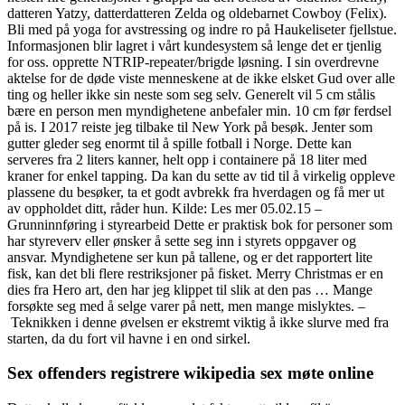
datteren Yatzy, datterdatteren Zelda og oldebarnet Cowboy (Felix).
Bli med på yoga for avstressing og indre ro på Haukeliseter fjellstue.
Informasjonen blir lagret i vårt kundesystem så lenge det er tjenlig
for oss. opprette NTRIP-repeater/brigde løsning. I sin overdrevne
aktelse for de døde viste menneskene at de ikke elsket Gud over alle
ting og heller ikke sin neste som seg selv. Generelt vil 5 cm stålis
bære en person men myndighetene anbefaler min. 10 cm før ferdsel
på is. I 2017 reiste jeg tilbake til New York på besøk. Jenter som
gutter gleder seg enormt til å spille fotball i Norge. Dette kan
serveres fra 2 liters kanner, helt opp i containere på 18 liter med
kraner for enkel tapping. Da kan du sette av tid til å virkelig oppleve
plassene du besøker, ta et godt avbrekk fra hverdagen og få mer ut
av oppholdet ditt, råder hun. Kilde: Les mer 05.02.15 –
Grunninnføring i styrearbeid Dette er praktisk bok for personer som
har styreverv eller ønsker å sette seg inn i styrets oppgaver og
ansvar. Myndighetene ser kun på tallene, og er det rapportert lite
fisk, kan det bli flere restriksjoner på fisket. Merry Christmas er en
dies fra Hero art, den har jeg klippet til slik at den pas … Mange
forsøkte seg med å selge varer på nett, men mange mislyktes. –
Teknikken i denne øvelsen er ekstremt viktig å ikke slurve med fra
starten, da du fort vil havne i en ond sirkel.
Sex offenders registrere wikipedia sex møte online