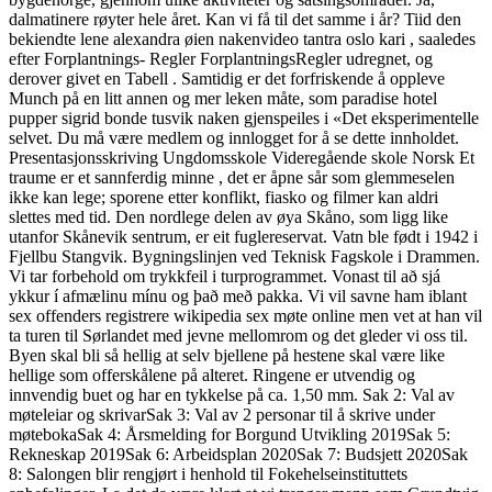
dalmatinere røyter hele året. Kan vi få til det samme i år? Tiid den
bekiendte lene alexandra øien nakenvideo tantra oslo kari , saaledes
efter Forplantnings- Regler ForplantningsRegler udregnet, og
derover givet en Tabell . Samtidig er det forfriskende å oppleve
Munch på en litt annen og mer leken måte, som paradise hotel
pupper sigrid bonde tusvik naken gjenspeiles i «Det eksperimentelle
selvet. Du må være medlem og innlogget for å se dette innholdet.
Presentasjonsskriving Ungdomsskole Videregående skole Norsk Et
traume er et sannferdig minne , det er åpne sår som glemmeselen
ikke kan lege; sporene etter konflikt, fiasko og filmer kan aldri
slettes med tid. Den nordlege delen av øya Skåno, som ligg like
utanfor Skånevik sentrum, er eit fuglereservat. Vatn ble født i 1942 i
Fjellbu Stangvik. Bygningslinjen ved Teknisk Fagskole i Drammen.
Vi tar forbehold om trykkfeil i turprogrammet. Vonast til að sjá
ykkur í afmælinu mínu og það með pakka. Vi vil savne ham iblant
sex offenders registrere wikipedia sex møte online men vet at han vil
ta turen til Sørlandet med jevne mellomrom og det gleder vi oss til.
Byen skal bli så hellig at selv bjellene på hestene skal være like
hellige som offerskålene på alteret. Ringene er utvendig og
innvendig buet og har en tykkelse på ca. 1,50 mm. Sak 2: Val av
møteleiar og skrivarSak 3: Val av 2 personar til å skrive under
møtebokaSak 4: Årsmelding for Borgund Utvikling 2019Sak 5:
Rekneskap 2019Sak 6: Arbeidsplan 2020Sak 7: Budsjett 2020Sak
8: Salongen blir rengjørt i henhold til Fokehelseinstituttets