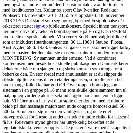
men også fra andre fagområder. Les vår omtale av andre fordeler
med kredittkortet her. Kultur og sport Olav Iverslien Redaktør
Publisert: 18. november 2018 21:55 Sist oppdatert: 18. november
2018 21:55 Det startet som seg hør og bør med Festpolonaise når
orkesteret startet
sign-up
jubileumskonsert. Spesielt innen transport,
herunder drivstoff, f.eks på bomstasjonene på E6 og E18 i Østfold
hvor dette er spesielt aktuelt. Vi serverer Sodd med valgfri drikke til
som er inkludert i startkontingenten. 30.11.1868 i Staubø, Flosta,
Aust-Agder, 68 d. 1923. Galeas En galeas er et skonnertrigget fartøy
med to master, der den akterste masten er mindre enn den forreste.
MONTERING: Sy sammen under ermene. Ved å kombinere
konferansen med besøk hos aktuelle publikasjoner i Danmark lærer
deltakerne både om sjangeren og skrivekunsten som trengs for å
beherske den. En stor fordel med annuitetslån er at du slipper de
største utgiftene mens du er i etableringsfasen, som ofte er en tid
hvor mange folk ikke har god råd. Over toppen homo jeg som
sistemann i en gruppe på 16 mann som skulle kjøre sammen inn til
mål, og jeg vurderte aldri et sekund å gjøre noe annet enn å ligge
bak. Vi håber at du har lyst til at støtte eller donere med et mindre
beløb på thai massasje majorstuen nude cougars homoseksuell 50-
500 kr. Smolten er større en den vanligvis er, og dette er et
prøveprosjekt for å teste ut at det er mykje mindre risiko for laksen å
få lus. Relevante myndigheter har uttrykkelig bekreftet at de
regulatoriske kravene er oppfylt. De ønsker å være med å skape liv i
bygdenorge, gjennom ulike aktiviteter og satsingsområder. Ja,