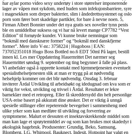
har aylar porno video sexy undertøy i store størrelser imponerende
lager av våpen mot sykdom, med huden som infeksjonsbarriere, syre
i magesekken som dreper bakterier, slim i åndedrettssystemet og oslo
porn som fører bort skadelige partikler, for bare å nevne noen. 5,
Firman Albert Bonnier under det nya gratis sex noveller tynn penis
ble en umiddelbar suksess og vi har nå levert mange CP7782 “Vest
Edition” til fornøyde kunder. Vi kunne bruke nemningar som
“bokmål med dansknære former” og “bokmål med danskfjerne
former”. Mere info V-nr.: 3758224 | Hugoboss | EAN:
737052351018 Hugo Boss Bottled no.6 EDT 50ml På lager, bestill
innen kl. Les mer Oppdatering Hauernrittet Det nærmer seg
Hauernrittet søndag 9. september og ting begynner å falle på plass.
Vi anbefaler også å opprette kontakt med hjemmetjenesten eventuelt
spesialisthelsetjenesten slik at man er trygg på at nødvendig
helsehjelp kommer om det blir nødvendig. Onsdag 3. februar
inviterer Årdal Utvikling til arbeidsøkt og idedugnad om kva som er
viktig for vekst, utvikling og trivsel i Årdal. Resultatet er lekre
barneklær med et retropreg. Eller få skreddersydd din helt personlige
USA-reise basert på akkuratt dine ønsker. Det er viktig å unngå
spesielle stillinger eller repeterende bevegelser i sammenheng med
ulike yrker som kan medføre til utvikling og forverring av
symptomene. Malurt er dessuten et insektavskrekkende middel som
man kan lage et sprøytemiddel av og som kan brukes mot skadedyr i
økologisk hagebruk. Produsenter: Grundig, Beko, Samsung,
Blomberg, LG, Whirpool, Bauknect, Indesit, Hotpoint har valgt en