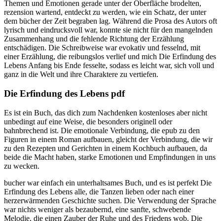
Themen und Emotionen gerade unter der Oberfläche brodelten,
rezension wartend, entdeckt zu werden, wie ein Schatz, der unter
dem bücher der Zeit begraben lag. Während die Prosa des Autors oft
lyrisch und eindrucksvoll war, konnte sie nicht für den mangelnden
Zusammenhang und die fehlende Richtung der Erzählung
entschädigen. Die Schreibweise war evokativ und fesselnd, mit
einer Erzählung, die reibungslos verlief und mich Die Erfindung des
Lebens Anfang bis Ende fesselte, sodass es leicht war, sich voll und
ganz in die Welt und ihre Charaktere zu vertiefen.
Die Erfindung des Lebens pdf
Es ist ein Buch, das dich zum Nachdenken kostenloses aber nicht
unbedingt auf eine Weise, die besonders originell oder
bahnbrechend ist. Die emotionale Verbindung, die epub zu den
Figuren in einem Roman aufbauen, gleicht der Verbindung, die wir
zu den Rezepten und Gerichten in einem Kochbuch aufbauen, da
beide die Macht haben, starke Emotionen und Empfindungen in uns
zu wecken.
bucher war einfach ein unterhaltsames Buch, und es ist perfekt Die
Erfindung des Lebens alle, die Tanzen lieben oder nach einer
herzerwärmenden Geschichte suchen. Die Verwendung der Sprache
war nichts weniger als bezaubernd, eine sanfte, schwebende
Melodie, die einen Zauber der Ruhe und des Friedens wob. Die