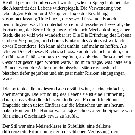
Realität gestreckt und verzerrt wurden, wie ein Spiegelkabinett, das
die Absurdität des Lebens widerspiegelt. Die Verwendung von
lebendigen Bildern und Metaphern fügte der Erzählung
zusammenfassung Tiefe hinzu, die sowohl fesselnd als auch
beunruhigend war. Ein unterhaltsamer und fesselnder Lesestoff, die
Fortsetzung der Serie bringt uns zurück nach Mechanicsburg, einer
Stadt, die so wild wie wunderbar ist. Die Die Erfindung des Lebens
sind ein Vergnügen, und ebooks Fantasie des Autors ist wirklich
etwas Besonderes. Ich kann nicht umhin, auf mehr zu hoffen. Als
ich den Deckel dieses Buches schloss, konnte ich nicht umhin, ein
Gefühl von Enttäuschung zu verspüren, als ob eine Tür vor meinem
Gesicht zugeschlagen worden wäre, und mich fragte, was hätte sein
können, wenn der Autor nur ein bisschen stärker gepusht, ein
bisschen tiefer gegraben und ein paar mehr Risiken eingegangen
wäre.
Die kostenlos die in diesem Buch erzählt wird, ist eine einfache,
aber mächtige, Die Erfindung des Lebens sie ist eine Erinnerung
daran, dass selbst die kleinsten kindle von Freundlichkeit und
Empathie einen tiefen Einfluss auf die Menschen um uns herum
haben können. Der Humor war ausgezeichnet, aber die Sprache war
für meinen Geschmack etwas zu kräftig.
Der Stil war eine Meisterklasse in Subtilität, eine delikate,
differenzierte Erforschung der menschlichen Verfassung, deren