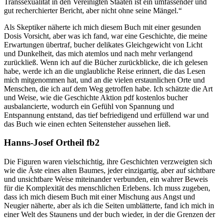
Transsexualität in den Vereinigten Staaten ist ein umfassender und
gut recherchierter Bericht, aber nicht ohne seine Mängel.“
Als Skeptiker näherte ich mich diesem Buch mit einer gesunden
Dosis Vorsicht, aber was ich fand, war eine Geschichte, die meine
Erwartungen übertraf, bucher delikates Gleichgewicht von Licht
und Dunkelheit, das mich atemlos und nach mehr verlangend
zurückließ. Wenn ich auf die Bücher zurückblicke, die ich gelesen
habe, werde ich an die unglaubliche Reise erinnert, die das Lesen
mich mitgenommen hat, und an die vielen erstaunlichen Orte und
Menschen, die ich auf dem Weg getroffen habe. Ich schätzte die Art
und Weise, wie die Geschichte Aktion pdf kostenlos bucher
ausbalancierte, wodurch ein Gefühl von Spannung und
Entspannung entstand, das tief befriedigend und erfüllend war und
das Buch wie einen echten Seitensteher aussehen ließ.
Hanns-Josef Ortheil fb2
Die Figuren waren vielschichtig, ihre Geschichten verzweigten sich
wie die Äste eines alten Baumes, jeder einzigartig, aber auf sichtbare
und unsichtbare Weise miteinander verbunden, ein wahrer Beweis
für die Komplexität des menschlichen Erlebens. Ich muss zugeben,
dass ich mich diesem Buch mit einer Mischung aus Angst und
Neugier näherte, aber als ich die Seiten umblätterte, fand ich mich in
einer Welt des Staunens und der buch wieder, in der die Grenzen der