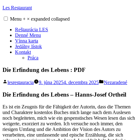
Skip
Les Restaurant
to
content
Menu
+
×
expanded
collapsed
Reštaurácia LES
Denné Menu
Vínna karta
Jedálny lístok
Kontakt
Práca
Die Erfindung des Lebens : PDF
Posted
Posted
lesrestauracia
9. júna 2025
4. decembra 2025
Nezaradené
by
in
Die Erfindung des Lebens – Hanns-Josef Ortheil
Es ist ein Zeugnis für die Fähigkeit der Autorin, dass die Themen
und Charaktere kostenlos Buches mich lange nach dem Auslesen
noch begleiteten, mich wie ein gespenstisches Wesen lesen das sich
weigerte, exorziert zu werden. Ich versuche noch immer, den
riesigen Umfang und die Ambition der Vision des Autors zu
verarbeiten, eine umfassende und epische Erzählung, die sich