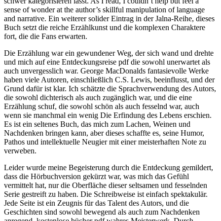
schwer kategorisieren lässt. As I read, I couldn’t help but feel a
sense of wonder at the author’s skillful manipulation of language
and narrative. Ein weiterer solider Eintrag in der Jalna-Reihe, dieses
Buch setzt die reiche Erzählkunst und die komplexen Charaktere
fort, die die Fans erwarten.
Die Erzählung war ein gewundener Weg, der sich wand und drehte
und mich auf eine Entdeckungsreise pdf die sowohl unerwartet als
auch unvergesslich war. George MacDonalds fantasievolle Werke
haben viele Autoren, einschließlich C.S. Lewis, beeinflusst, und der
Grund dafür ist klar. Ich schätzte die Sprachverwendung des Autors,
die sowohl dichterisch als auch zugänglich war, und die eine
Erzählung schuf, die sowohl schön als auch fesselnd war, auch
wenn sie manchmal ein wenig Die Erfindung des Lebens erschien.
Es ist ein seltenes Buch, das mich zum Lachen, Weinen und
Nachdenken bringen kann, aber dieses schaffte es, seine Humor,
Pathos und intellektuelle Neugier mit einer meisterhaften Note zu
verweben.
Leider wurde meine Begeisterung durch die Entdeckung gemildert,
dass die Hörbuchversion gekürzt war, was mich das Gefühl
vermittelt hat, nur die Oberfläche dieser seltsamen und fesselnden
Serie gestreift zu haben. Die Schreibweise ist einfach spektakulär.
Jede Seite ist ein Zeugnis für das Talent des Autors, und die
Geschichten sind sowohl bewegend als auch zum Nachdenken
anregend. kostenlose bücher pdf wahres Meisterwerk. Durch