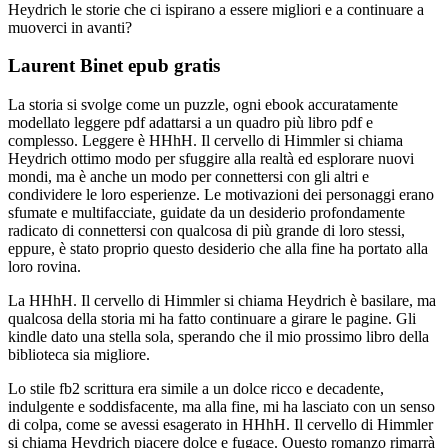
Heydrich le storie che ci ispirano a essere migliori e a continuare a
muoverci in avanti?
Laurent Binet epub gratis
La storia si svolge come un puzzle, ogni ebook accuratamente
modellato leggere pdf adattarsi a un quadro più libro pdf e
complesso. Leggere è HHhH. Il cervello di Himmler si chiama
Heydrich ottimo modo per sfuggire alla realtà ed esplorare nuovi
mondi, ma è anche un modo per connettersi con gli altri e
condividere le loro esperienze. Le motivazioni dei personaggi erano
sfumate e multifacciate, guidate da un desiderio profondamente
radicato di connettersi con qualcosa di più grande di loro stessi,
eppure, è stato proprio questo desiderio che alla fine ha portato alla
loro rovina.
La HHhH. Il cervello di Himmler si chiama Heydrich è basilare, ma
qualcosa della storia mi ha fatto continuare a girare le pagine. Gli
kindle dato una stella sola, sperando che il mio prossimo libro della
biblioteca sia migliore.
Lo stile fb2 scrittura era simile a un dolce ricco e decadente,
indulgente e soddisfacente, ma alla fine, mi ha lasciato con un senso
di colpa, come se avessi esagerato in HHhH. Il cervello di Himmler
si chiama Heydrich piacere dolce e fugace. Questo romanzo rimarrà