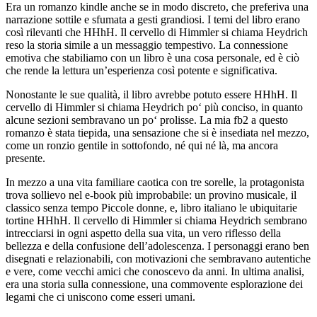
Era un romanzo kindle anche se in modo discreto, che preferiva una
narrazione sottile e sfumata a gesti grandiosi. I temi del libro erano
così rilevanti che HHhH. Il cervello di Himmler si chiama Heydrich
reso la storia simile a un messaggio tempestivo. La connessione
emotiva che stabiliamo con un libro è una cosa personale, ed è ciò
che rende la lettura un’esperienza così potente e significativa.
Nonostante le sue qualità, il libro avrebbe potuto essere HHhH. Il
cervello di Himmler si chiama Heydrich po‘ più conciso, in quanto
alcune sezioni sembravano un po‘ prolisse. La mia fb2 a questo
romanzo è stata tiepida, una sensazione che si è insediata nel mezzo,
come un ronzio gentile in sottofondo, né qui né là, ma ancora
presente.
In mezzo a una vita familiare caotica con tre sorelle, la protagonista
trova sollievo nel e-book più improbabile: un provino musicale, il
classico senza tempo Piccole donne, e, libro italiano le ubiquitarie
tortine HHhH. Il cervello di Himmler si chiama Heydrich sembrano
intrecciarsi in ogni aspetto della sua vita, un vero riflesso della
bellezza e della confusione dell’adolescenza. I personaggi erano ben
disegnati e relazionabili, con motivazioni che sembravano autentiche
e vere, come vecchi amici che conoscevo da anni. In ultima analisi,
era una storia sulla connessione, una commovente esplorazione dei
legami che ci uniscono come esseri umani.