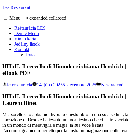
Skip
Les Restaurant
to
content
Menu
+
×
expanded
collapsed
Reštaurácia LES
Denné Menu
Vínna karta
Jedálny lístok
Kontakt
Práca
HHhH. Il cervello di Himmler si chiama Heydrich |
eBook PDF
Posted
Posted
lesrestauracia
14. júna 2025
5. decembra 2025
Nezaradené
by
in
HHhH. Il cervello di Himmler si chiama Heydrich |
Laurent Binet
Mia sorelle e io abbiamo divorato questo libro in una sola seduta, la
narrazione di Brooke ha tessuto un incantesimo che ci ha trasportato
in un mondo di meraviglia e magia, la sua voce è stata
l’accompagnamento perfetto per la nostra immaginazione collettiva.