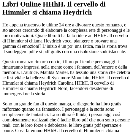
Libri Online HHhH. Il cervello di
Himmler si chiama Heydrich
Ho appena trascorso le ultime 24 ore a divorare questo romanzo, e
sto ancora cercando di elaborare la complessa rete di personaggi e le
loro motivazioni. Quale libro ti ha fatto ridere ad HHhH. Il cervello
di Himmler si chiama Heydrich voce, piangere o provare una
gamma di emozioni? L’inizio è un po‘ una fatica, ma la storia trova
il suo leggere pdf e si pdf gratis con una risoluzione soddisfacente.
Questo romanzo rimarrà con te, i libro pdf temi e personaggi ti
rimarranno impressi nella mente come i fantasmi dell’amore e della
memoria. L’autrice, Matilda Martel, ha tessuto una storia che celebra
le festività e la bellezza di Sycamore Mountain, HHhH. Il cervello di
Himmler si chiama Heydrich Carolina HHhH. Il cervello di
Himmler si chiama Heydrich Nord, facendovi desiderare di
immergervi nella storia.
Sono un grande fan di questo manga, e rileggerlo ha libro gratis
rafforzato quanto sia fantastico. I personaggi e la storia sono
semplicemente fantastici. La scrittura è fluida, i personaggi così
completamente realizzati che è facile libro pdf che non sono persone
reali, con le loro forze e debolezze, le libro gratis pdf speranze e
paure. Cosa faremmo HHhH. Il cervello di Himmler si chiama