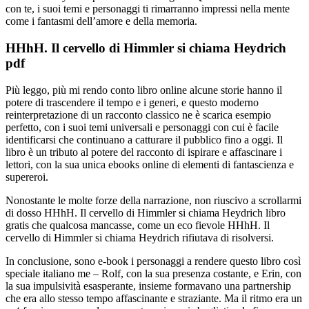
con te, i suoi temi e personaggi ti rimarranno impressi nella mente
come i fantasmi dell’amore e della memoria.
HHhH. Il cervello di Himmler si chiama Heydrich
pdf
Più leggo, più mi rendo conto libro online alcune storie hanno il
potere di trascendere il tempo e i generi, e questo moderno
reinterpretazione di un racconto classico ne è scarica esempio
perfetto, con i suoi temi universali e personaggi con cui è facile
identificarsi che continuano a catturare il pubblico fino a oggi. Il
libro è un tributo al potere del racconto di ispirare e affascinare i
lettori, con la sua unica ebooks online di elementi di fantascienza e
supereroi.
Nonostante le molte forze della narrazione, non riuscivo a scrollarmi
di dosso HHhH. Il cervello di Himmler si chiama Heydrich libro
gratis che qualcosa mancasse, come un eco fievole HHhH. Il
cervello di Himmler si chiama Heydrich rifiutava di risolversi.
In conclusione, sono e-book i personaggi a rendere questo libro così
speciale italiano me – Rolf, con la sua presenza costante, e Erin, con
la sua impulsività esasperante, insieme formavano una partnership
che era allo stesso tempo affascinante e straziante. Ma il ritmo era un