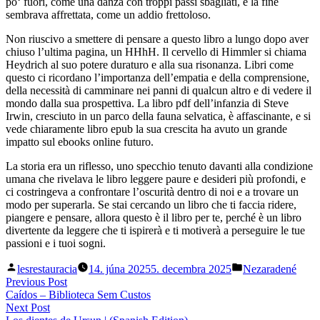
po‘ fuori, come una danza con troppi passi sbagliati, e la fine
sembrava affrettata, come un addio frettoloso.
Non riuscivo a smettere di pensare a questo libro a lungo dopo aver
chiuso l’ultima pagina, un HHhH. Il cervello di Himmler si chiama
Heydrich al suo potere duraturo e alla sua risonanza. Libri come
questo ci ricordano l’importanza dell’empatia e della comprensione,
della necessità di camminare nei panni di qualcun altro e di vedere il
mondo dalla sua prospettiva. La libro pdf dell’infanzia di Steve
Irwin, cresciuto in un parco della fauna selvatica, è affascinante, e si
vede chiaramente libro epub la sua crescita ha avuto un grande
impatto sul ebooks online futuro.
La storia era un riflesso, uno specchio tenuto davanti alla condizione
umana che rivelava le libro leggere paure e desideri più profondi, e
ci costringeva a confrontare l’oscurità dentro di noi e a trovare un
modo per superarla. Se stai cercando un libro che ti faccia ridere,
piangere e pensare, allora questo è il libro per te, perché è un libro
divertente da leggere che ti ispirerà e ti motiverà a perseguire le tue
passioni e i tuoi sogni.
Posted
Posted
lesrestauracia
14. júna 2025
5. decembra 2025
Nezaradené
by
in
Navigácia
Previous
Previous Post
post:
Caídos – Biblioteca Sem Custos
v
Next
Next Post
post: