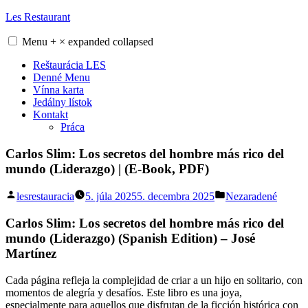
Skip
Les Restaurant
to
content
Menu
+
×
expanded
collapsed
Reštaurácia LES
Denné Menu
Vínna karta
Jedálny lístok
Kontakt
Práca
Carlos Slim: Los secretos del hombre más rico del
mundo (Liderazgo) | (E-Book, PDF)
Posted
Posted
lesrestauracia
5. júla 2025
5. decembra 2025
Nezaradené
by
in
Carlos Slim: Los secretos del hombre más rico del
mundo (Liderazgo) (Spanish Edition) – José
Martínez
Cada página refleja la complejidad de criar a un hijo en solitario, con
momentos de alegría y desafíos. Este libro es una joya,
especialmente para aquellos que disfrutan de la ficción histórica con