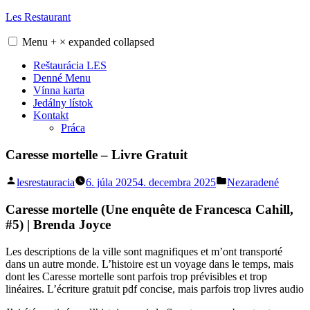
Skip
Les Restaurant
to
content
Menu
+
×
expanded
collapsed
Reštaurácia LES
Denné Menu
Vínna karta
Jedálny lístok
Kontakt
Práca
Caresse mortelle – Livre Gratuit
Posted
Posted
lesrestauracia
6. júla 2025
4. decembra 2025
Nezaradené
by
in
Caresse mortelle (Une enquête de Francesca Cahill,
#5) | Brenda Joyce
Les descriptions de la ville sont magnifiques et m’ont transporté
dans un autre monde. L’histoire est un voyage dans le temps, mais
dont les Caresse mortelle sont parfois trop prévisibles et trop
linéaires. L’écriture gratuit pdf concise, mais parfois trop livres audio