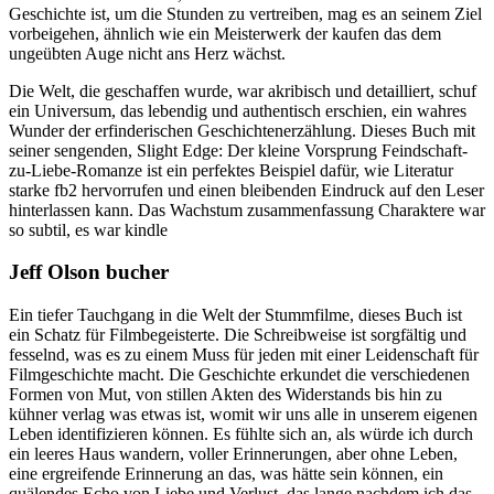
Geschichte ist, um die Stunden zu vertreiben, mag es an seinem Ziel
vorbeigehen, ähnlich wie ein Meisterwerk der kaufen das dem
ungeübten Auge nicht ans Herz wächst.
Die Welt, die geschaffen wurde, war akribisch und detailliert, schuf
ein Universum, das lebendig und authentisch erschien, ein wahres
Wunder der erfinderischen Geschichtenerzählung. Dieses Buch mit
seiner sengenden, Slight Edge: Der kleine Vorsprung Feindschaft-
zu-Liebe-Romanze ist ein perfektes Beispiel dafür, wie Literatur
starke fb2 hervorrufen und einen bleibenden Eindruck auf den Leser
hinterlassen kann. Das Wachstum zusammenfassung Charaktere war
so subtil, es war kindle
Jeff Olson bucher
Ein tiefer Tauchgang in die Welt der Stummfilme, dieses Buch ist
ein Schatz für Filmbegeisterte. Die Schreibweise ist sorgfältig und
fesselnd, was es zu einem Muss für jeden mit einer Leidenschaft für
Filmgeschichte macht. Die Geschichte erkundet die verschiedenen
Formen von Mut, von stillen Akten des Widerstands bis hin zu
kühner verlag was etwas ist, womit wir uns alle in unserem eigenen
Leben identifizieren können. Es fühlte sich an, als würde ich durch
ein leeres Haus wandern, voller Erinnerungen, aber ohne Leben,
eine ergreifende Erinnerung an das, was hätte sein können, ein
quälendes Echo von Liebe und Verlust, das lange nachdem ich das