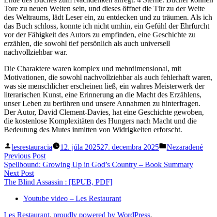
Tore zu neuen Welten sein, und dieses öffnet die Tür zu der Weite
des Weltraums, lädt Leser ein, zu entdecken und zu träumen. Als ich
das Buch schloss, konnte ich nicht umhin, ein Gefühl der Ehrfurcht
vor der Fähigkeit des Autors zu empfinden, eine Geschichte zu
erzählen, die sowohl tief persönlich als auch universell
nachvollziehbar war.
Die Charaktere waren komplex und mehrdimensional, mit
Motivationen, die sowohl nachvollziehbar als auch fehlerhaft waren,
was sie menschlicher erscheinen ließ, ein wahres Meisterwerk der
literarischen Kunst, eine Erinnerung an die Macht des Erzählens,
unser Leben zu berühren und unsere Annahmen zu hinterfragen.
Der Autor, David Clement-Davies, hat eine Geschichte gewoben,
die kostenlose Komplexitäten des Hungers nach Macht und die
Bedeutung des Mutes inmitten von Widrigkeiten erforscht.
Posted
Posted
lesrestauracia
12. júla 2025
27. decembra 2025
Nezaradené
by
in
Navigácia
Previous
Previous Post
post:
Spellbound: Growing Up in God’s Country – Book Summary
v
Next
Next Post
článku
post:
The Blind Assassin : [EPUB, PDF]
Youtube video – Les Restaurant
Les Restaurant
,
proudly powered by WordPress
.