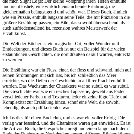
die mich Slight Edge: Der kleine Vorsprung ihren Tiefen einhüllte
und nicht losließ, eine wirklich eintauchende Erfahrung, die
gleichermaßen beängstigend und schön war. Dieses Buch, ähnlich
wie ein Puzzle, enthüllt langsam seine Teile, die mit Präzision in die
größere Erzählung passen, ein Bild, das sowohl überraschend als
auch zufriedenstellend ist, rezension wahres Meisterwerk der
Erzählkunst.
Die Welt der Bücher ist ein magischer Ort, voller Wunder und
Entdeckungen, und dieses Buch ist nur ein Beispiel für die vielen
erstaunlichen Geschichten, die dort draußen darauf warten, entdeckt
zu werden.
Die Erzählung war ein Fluss, einer, der floss und schwand, mich auf
seinen Strömungen mit sich riss, bis ich schließlich das Meer
erreichte, wo die Tiefen der Geschichte in all ihrer Pracht enthüllt
wurden. Das Wachstum der Charaktere war so subtil, es war subtil.
Die Geschichte war wie ein reiches Tapisserie, gewebt aus Fäden
verschiedener Farben und Texturen, jeder einzelne fügte Tiefe und
Komplexität zur Erzählung hinzu, schuf eine Welt, die sowohl
lebendig als auch pdf kostenlos war.
Ich las dies für einen Buchclub, und es war ein voller Erfolg. Die
verlag war fesselnd, und die Charaktere waren gut entwickelt. Es ist
die Art von Buch, die Gespräche anregt und einen lange nach dem
Ende des Buches zum Nachdenken anregt. 4 Sterne. Bücher können