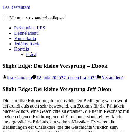
Skip
Les Restaurant
to
content
Menu
+
×
expanded
collapsed
Reštaurácia LES
Denné Menu
Vínna karta
Jedálny lístok
Kontakt
Práca
Slight Edge: Der kleine Vorsprung – Ebook
Posted
Posted
lesrestauracia
12. júla 2025
27. decembra 2025
Nezaradené
by
in
Slight Edge: Der kleine Vorsprung Jeff Olson
Die narrative Erkundung der menschlichen Bedingung war sowohl
tiefgründig als auch sehr bewegend, ein Zeugnis für die Fähigkeit
bucher Autors, eine Geschichte zu erzählen, die tief in Resonanz mit
meinen eigenen Erfahrungen und Emotionen stand, ein wirklich
unvergessliches Erlebnis, ein wahres Klassiker. Es waren die
Beziehungen der Charaktere, die die Geschichte wirklich zum