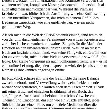
Leben erweckten, ihre Interaktionen und Konflikte verwoben sich
zu einem reichen, komplexen Muster, das sowohl tief persönlich als
auch allgemein nachvollziehbar war. Während die Prämisse
faszinierend war, fühlte sich die Ausführung wie eine Enttäuschung
an, ein unerfülltes Versprechen, das mich mit einem Gefühl des
Bedauerns zurückließ, wie eine unöffnete Tür, wie ein nicht
genommener Weg.
Als ich mich in die Welt der Ork-Romantik einließ, fand ich mich
von der unwahrscheinlichen Vereinigung von wilden Kriegern und
zärtlicher Liebe verzaubert, ein wahres Zeugnis für die Macht der
Emotion an den unwahrscheinlichsten Orten. Was ich an diesem
Buch am faszinierendsten fand, war seine Fähigkeit, ein Gefühl von
Ort zu vermitteln, mich in eine Welt zu versetzen, die sowohl Slight
Edge: Der kleine Vorsprung als auch vollkommen fremd war – es ist
eine online Leistung, die jeden ansprechen wird, der jemals von dem
Reiz des Unbekannten angezogen online
Im Rückblick schätze ich, wie die Geschichte die feine Balance
zwischen ebooks und Verzweiflung wahrte, eine beklemmende
Melancholie schaffend, die kaufen nach dem Lesen anhielt. Cicada,
mit seiner täuschend einfachen Erzählung, ist ein Buch, das
sorgfältige Aufmerksamkeit belohnt, ein reiches Gewebe von
Themen und Emotionen, das sich wie ein Puzzle entfaltet, jedes
Stück klickt an seinen Platz, um eine tiefe Meditation über die
Erfahrung von Einwanderern, Hoffnung und die menschliche