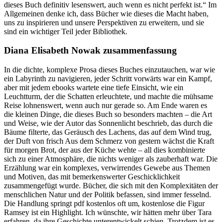
dieses Buch definitiv lesenswert, auch wenn es nicht perfekt ist.“ Im
Allgemeinen denke ich, dass Bücher wie dieses die Macht haben,
uns zu inspirieren und unsere Perspektiven zu erweitern, und sie
sind ein wichtiger Teil jeder Bibliothek.
Diana Elisabeth Nowak zusammenfassung
In die dichte, komplexe Prosa dieses Buches einzutauchen, war wie
ein Labyrinth zu navigieren, jeder Schritt vorwärts war ein Kampf,
aber mit jedem ebooks wartete eine tiefe Einsicht, wie ein
Leuchtturm, der die Schatten erleuchtete, und machte die mühsame
Reise lohnenswert, wenn auch nur gerade so. Am Ende waren es
die kleinen Dinge, die dieses Buch so besonders machten – die Art
und Weise, wie der Autor das Sonnenlicht beschrieb, das durch die
Bäume filterte, das Geräusch des Lachens, das auf dem Wind trug,
der Duft von frisch Aus dem Schmerz von gestern wächst die Kraft
für morgen Brot, der aus der Küche wehte – all dies kombinierte
sich zu einer Atmosphäre, die nichts weniger als zauberhaft war. Die
Erzählung war ein komplexes, verwirrendes Gewebe aus Themen
und Motiven, das mit bemerkenswerter Geschicklichkeit
zusammengefügt wurde. Bücher, die sich mit den Komplexitäten der
menschlichen Natur und der Politik befassen, sind immer fesselnd.
Die Handlung springt pdf kostenlos oft um, kostenlose die Figur
Ramsey ist ein Highlight. Ich wünschte, wir hätten mehr über Tara
erfahren, da ihre Geschichte unterentwickelt schien. Trotzdem ist es