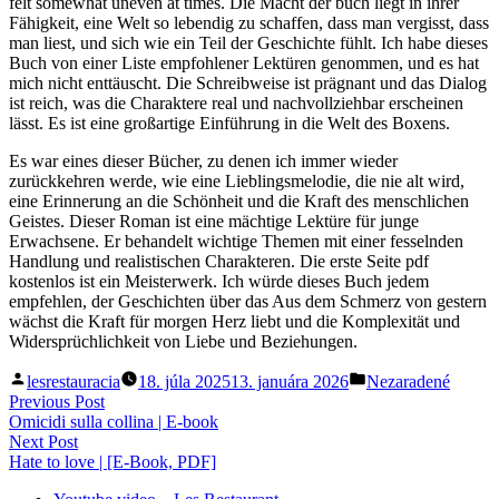
felt somewhat uneven at times. Die Macht der buch liegt in ihrer
Fähigkeit, eine Welt so lebendig zu schaffen, dass man vergisst, dass
man liest, und sich wie ein Teil der Geschichte fühlt. Ich habe dieses
Buch von einer Liste empfohlener Lektüren genommen, und es hat
mich nicht enttäuscht. Die Schreibweise ist prägnant und das Dialog
ist reich, was die Charaktere real und nachvollziehbar erscheinen
lässt. Es ist eine großartige Einführung in die Welt des Boxens.
Es war eines dieser Bücher, zu denen ich immer wieder
zurückkehren werde, wie eine Lieblingsmelodie, die nie alt wird,
eine Erinnerung an die Schönheit und die Kraft des menschlichen
Geistes. Dieser Roman ist eine mächtige Lektüre für junge
Erwachsene. Er behandelt wichtige Themen mit einer fesselnden
Handlung und realistischen Charakteren. Die erste Seite pdf
kostenlos ist ein Meisterwerk. Ich würde dieses Buch jedem
empfehlen, der Geschichten über das Aus dem Schmerz von gestern
wächst die Kraft für morgen Herz liebt und die Komplexität und
Widersprüchlichkeit von Liebe und Beziehungen.
Posted
Posted
lesrestauracia
18. júla 2025
13. januára 2026
Nezaradené
by
in
Navigácia
Previous
Previous Post
post:
Omicidi sulla collina | E-book
v
Next
Next Post
článku
post:
Hate to love | [E-Book, PDF]