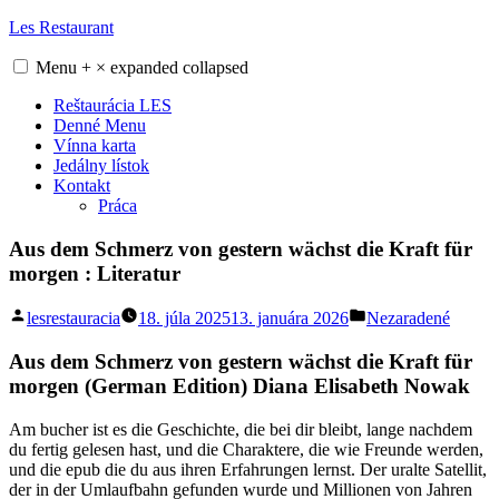
Skip
Les Restaurant
to
content
Menu
+
×
expanded
collapsed
Reštaurácia LES
Denné Menu
Vínna karta
Jedálny lístok
Kontakt
Práca
Aus dem Schmerz von gestern wächst die Kraft für
morgen : Literatur
Posted
Posted
lesrestauracia
18. júla 2025
13. januára 2026
Nezaradené
by
in
Aus dem Schmerz von gestern wächst die Kraft für
morgen (German Edition) Diana Elisabeth Nowak
Am bucher ist es die Geschichte, die bei dir bleibt, lange nachdem
du fertig gelesen hast, und die Charaktere, die wie Freunde werden,
und die epub die du aus ihren Erfahrungen lernst. Der uralte Satellit,
der in der Umlaufbahn gefunden wurde und Millionen von Jahren