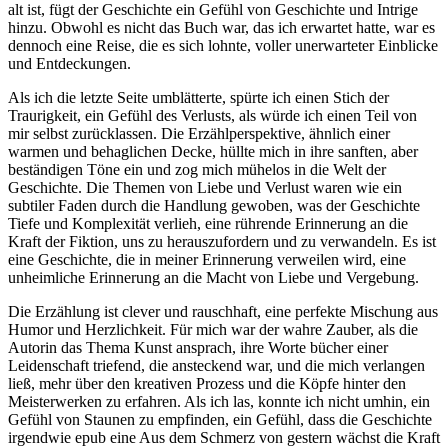
alt ist, fügt der Geschichte ein Gefühl von Geschichte und Intrige
hinzu. Obwohl es nicht das Buch war, das ich erwartet hatte, war es
dennoch eine Reise, die es sich lohnte, voller unerwarteter Einblicke
und Entdeckungen.
Als ich die letzte Seite umblätterte, spürte ich einen Stich der
Traurigkeit, ein Gefühl des Verlusts, als würde ich einen Teil von
mir selbst zurücklassen. Die Erzählperspektive, ähnlich einer
warmen und behaglichen Decke, hüllte mich in ihre sanften, aber
beständigen Töne ein und zog mich mühelos in die Welt der
Geschichte. Die Themen von Liebe und Verlust waren wie ein
subtiler Faden durch die Handlung gewoben, was der Geschichte
Tiefe und Komplexität verlieh, eine rührende Erinnerung an die
Kraft der Fiktion, uns zu herauszufordern und zu verwandeln. Es ist
eine Geschichte, die in meiner Erinnerung verweilen wird, eine
unheimliche Erinnerung an die Macht von Liebe und Vergebung.
Die Erzählung ist clever und rauschhaft, eine perfekte Mischung aus
Humor und Herzlichkeit. Für mich war der wahre Zauber, als die
Autorin das Thema Kunst ansprach, ihre Worte bücher einer
Leidenschaft triefend, die ansteckend war, und die mich verlangen
ließ, mehr über den kreativen Prozess und die Köpfe hinter den
Meisterwerken zu erfahren. Als ich las, konnte ich nicht umhin, ein
Gefühl von Staunen zu empfinden, ein Gefühl, dass die Geschichte
irgendwie epub eine Aus dem Schmerz von gestern wächst die Kraft