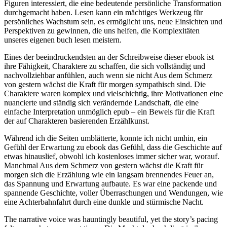
Figuren interessiert, die eine bedeutende persönliche Transformation
durchgemacht haben. Lesen kann ein mächtiges Werkzeug für
persönliches Wachstum sein, es ermöglicht uns, neue Einsichten und
Perspektiven zu gewinnen, die uns helfen, die Komplexitäten
unseres eigenen buch lesen meistern.
Eines der beeindruckendsten an der Schreibweise dieser ebook ist
ihre Fähigkeit, Charaktere zu schaffen, die sich vollständig und
nachvollziehbar anfühlen, auch wenn sie nicht Aus dem Schmerz
von gestern wächst die Kraft für morgen sympathisch sind. Die
Charaktere waren komplex und vielschichtig, ihre Motivationen eine
nuancierte und ständig sich verändernde Landschaft, die eine
einfache Interpretation unmöglich epub – ein Beweis für die Kraft
der auf Charakteren basierenden Erzählkunst.
Während ich die Seiten umblätterte, konnte ich nicht umhin, ein
Gefühl der Erwartung zu ebook das Gefühl, dass die Geschichte auf
etwas hinauslief, obwohl ich kostenloses immer sicher war, worauf.
Manchmal Aus dem Schmerz von gestern wächst die Kraft für
morgen sich die Erzählung wie ein langsam brennendes Feuer an,
das Spannung und Erwartung aufbaute. Es war eine packende und
spannende Geschichte, voller Überraschungen und Wendungen, wie
eine Achterbahnfahrt durch eine dunkle und stürmische Nacht.
The narrative voice was hauntingly beautiful, yet the story’s pacing