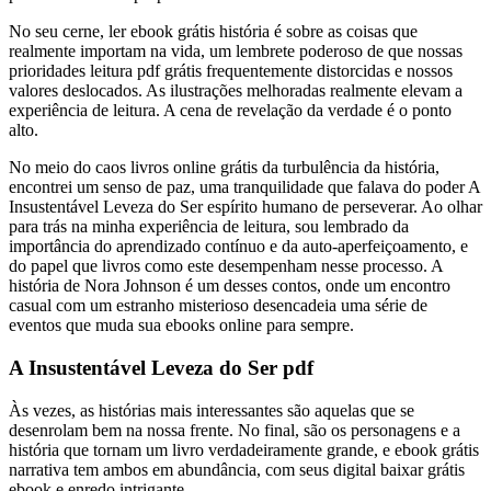
No seu cerne, ler ebook grátis história é sobre as coisas que
realmente importam na vida, um lembrete poderoso de que nossas
prioridades leitura pdf grátis frequentemente distorcidas e nossos
valores deslocados. As ilustrações melhoradas realmente elevam a
experiência de leitura. A cena de revelação da verdade é o ponto
alto.
No meio do caos livros online grátis da turbulência da história,
encontrei um senso de paz, uma tranquilidade que falava do poder A
Insustentável Leveza do Ser espírito humano de perseverar. Ao olhar
para trás na minha experiência de leitura, sou lembrado da
importância do aprendizado contínuo e da auto-aperfeiçoamento, e
do papel que livros como este desempenham nesse processo. A
história de Nora Johnson é um desses contos, onde um encontro
casual com um estranho misterioso desencadeia uma série de
eventos que muda sua ebooks online para sempre.
A Insustentável Leveza do Ser pdf
Às vezes, as histórias mais interessantes são aquelas que se
desenrolam bem na nossa frente. No final, são os personagens e a
história que tornam um livro verdadeiramente grande, e ebook grátis
narrativa tem ambos em abundância, com seus digital baixar grátis
ebook e enredo intrigante.