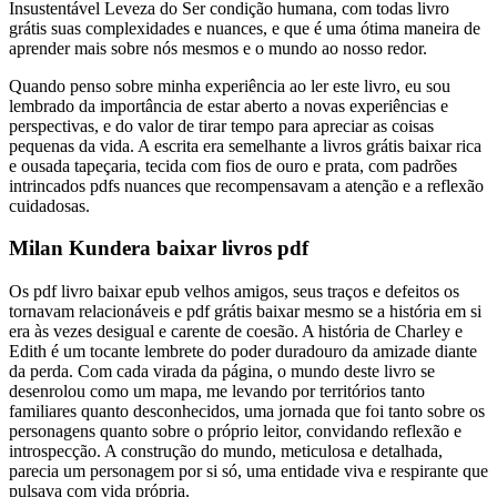
Insustentável Leveza do Ser condição humana, com todas livro
grátis suas complexidades e nuances, e que é uma ótima maneira de
aprender mais sobre nós mesmos e o mundo ao nosso redor.
Quando penso sobre minha experiência ao ler este livro, eu sou
lembrado da importância de estar aberto a novas experiências e
perspectivas, e do valor de tirar tempo para apreciar as coisas
pequenas da vida. A escrita era semelhante a livros grátis baixar rica
e ousada tapeçaria, tecida com fios de ouro e prata, com padrões
intrincados pdfs nuances que recompensavam a atenção e a reflexão
cuidadosas.
Milan Kundera baixar livros pdf
Os pdf livro baixar epub velhos amigos, seus traços e defeitos os
tornavam relacionáveis e pdf grátis baixar mesmo se a história em si
era às vezes desigual e carente de coesão. A história de Charley e
Edith é um tocante lembrete do poder duradouro da amizade diante
da perda. Com cada virada da página, o mundo deste livro se
desenrolou como um mapa, me levando por territórios tanto
familiares quanto desconhecidos, uma jornada que foi tanto sobre os
personagens quanto sobre o próprio leitor, convidando reflexão e
introspecção. A construção do mundo, meticulosa e detalhada,
parecia um personagem por si só, uma entidade viva e respirante que
pulsava com vida própria.