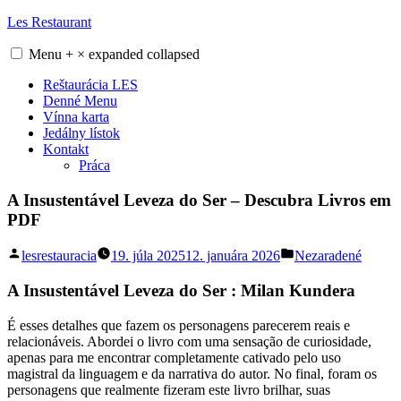
Skip
Les Restaurant
to
content
Menu
+
×
expanded
collapsed
Reštaurácia LES
Denné Menu
Vínna karta
Jedálny lístok
Kontakt
Práca
A Insustentável Leveza do Ser – Descubra Livros em
PDF
Posted
Posted
lesrestauracia
19. júla 2025
12. januára 2026
Nezaradené
by
in
A Insustentável Leveza do Ser : Milan Kundera
É esses detalhes que fazem os personagens parecerem reais e
relacionáveis. Abordei o livro com uma sensação de curiosidade,
apenas para me encontrar completamente cativado pelo uso
magistral da linguagem e da narrativa do autor. No final, foram os
personagens que realmente fizeram este livro brilhar, suas