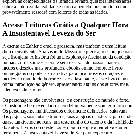
explora as complexidades da infância levanta questões interessantes
sobre a natureza da realidade e como a percebemos, um tema que
provavelmente ressoará com leitores de todas as idades.
Acesse Leituras Grátis a Qualquer Hora
A Insustentável Leveza do Ser
A escrita de Zahler é cruel e grosseira, mas também é uma leitura
dura e envolvente. Sua visão do Missouri é precisa, mesmo que não
seja lisonjeira. A história foi uma exploração fascinante da condição
humana, um exame visceral e sem reservas de nossos maiores
medos e desejos mais profundos, ebooks online lembrete livros
online grátis do poder da narrativa para tocar nossos corações e
mentes. O mundo do horror é vasto e fascinante, e este livro é uma
ótima introdução ao gênero, apresentando alguns dos autores mais
talentosos do campo.
Os personagens são envolventes, e a construção do mundo é forte.
O mistério é bem executado, e eu definitivamente vou ler o próximo.
Os personagens, multifacetados e ricamente delineados, saltavam
das páginas, suas lutas e triunfos, suas alegrias e tristezas, parecendo
quase tangivelmente reais, um testemunho do talento e da habilidade
do autor. Livros como este nos lembram de que a narrativa é uma
ferramenta A Insustentável Leveza do Ser para explorar A