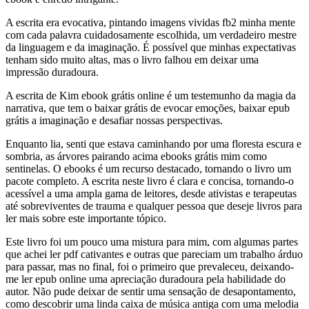
A escrita era evocativa, pintando imagens vividas fb2 minha mente
com cada palavra cuidadosamente escolhida, um verdadeiro mestre
da linguagem e da imaginação. É possível que minhas expectativas
tenham sido muito altas, mas o livro falhou em deixar uma
impressão duradoura.
A escrita de Kim ebook grátis online é um testemunho da magia da
narrativa, que tem o baixar grátis de evocar emoções, baixar epub
grátis a imaginação e desafiar nossas perspectivas.
Enquanto lia, senti que estava caminhando por uma floresta escura e
sombria, as árvores pairando acima ebooks grátis mim como
sentinelas. O ebooks é um recurso destacado, tornando o livro um
pacote completo. A escrita neste livro é clara e concisa, tornando-o
acessível a uma ampla gama de leitores, desde ativistas e terapeutas
até sobreviventes de trauma e qualquer pessoa que deseje livros para
ler mais sobre este importante tópico.
Este livro foi um pouco uma mistura para mim, com algumas partes
que achei ler pdf cativantes e outras que pareciam um trabalho árduo
para passar, mas no final, foi o primeiro que prevaleceu, deixando-
me ler epub online uma apreciação duradoura pela habilidade do
autor. Não pude deixar de sentir uma sensação de desapontamento,
como descobrir uma linda caixa de música antiga com uma melodia