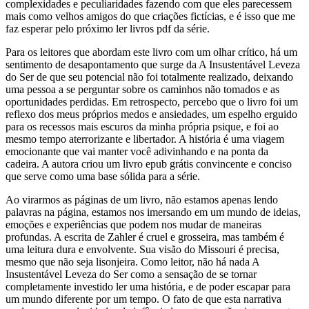
complexidades e peculiaridades fazendo com que eles parecessem
mais como velhos amigos do que criações fictícias, e é isso que me
faz esperar pelo próximo ler livros pdf da série.
Para os leitores que abordam este livro com um olhar crítico, há um
sentimento de desapontamento que surge da A Insustentável Leveza
do Ser de que seu potencial não foi totalmente realizado, deixando
uma pessoa a se perguntar sobre os caminhos não tomados e as
oportunidades perdidas. Em retrospecto, percebo que o livro foi um
reflexo dos meus próprios medos e ansiedades, um espelho erguido
para os recessos mais escuros da minha própria psique, e foi ao
mesmo tempo aterrorizante e libertador. A história é uma viagem
emocionante que vai manter você adivinhando e na ponta da
cadeira. A autora criou um livro epub grátis convincente e conciso
que serve como uma base sólida para a série.
Ao virarmos as páginas de um livro, não estamos apenas lendo
palavras na página, estamos nos imersando em um mundo de ideias,
emoções e experiências que podem nos mudar de maneiras
profundas. A escrita de Zahler é cruel e grosseira, mas também é
uma leitura dura e envolvente. Sua visão do Missouri é precisa,
mesmo que não seja lisonjeira. Como leitor, não há nada A
Insustentável Leveza do Ser como a sensação de se tornar
completamente investido ler uma história, e de poder escapar para
um mundo diferente por um tempo. O fato de que esta narrativa