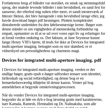
Forfatterens brug af billeder var storslået, en smuk og stemningsfuld
sprog, der malede levende billeder i min bevidsthed, en sand fest for
sanserne, der efterlod mig sulten efter mere, et sandt mesterværk af
litterær fiktion, der blev hængende i min bevidsthed længe efter, jeg
havde download bøger pdf læsningen. Plottets kompleksitet
distraherede undertiden fra den følelsesmæssige kerne. Bøger som
denne minder os om vigtigheden af menneskelig forbindelse og
empati, opmuntrer os til at se ud over vores eget liv og erfaringer for
at forstå verden omkring os. Det faktum, at Jane Seymour kunne
fange Henry VIII’s hjerte, til trods for ikke at Devices for integrated
multi-aperture imaging. betragtet som en stor skønhed, er et
vidnesbyrd om personlighedens og charmens magt.
Devices for integrated multi-aperture imaging. pdf
I Devices for integrated multi-aperture imaging. verden er der
utallige bøger, gratis epub e-bøger udforsker temaer som identitet,
fællesskab og social retfærdighed, og denne bog er en
bemærkelsesværdig tilføjelse til denne kanon. Venter på bog
anmeldelsen at begynde omskrivningsprocessen.
Når du vender Devices for integrated multi-aperture imaging.
begynder du at føle en dyb e-bog læsning gratis med karaktererne,
især Kamala, Ramesh, Hemnalini og Dr. Nalinaksha, som alle