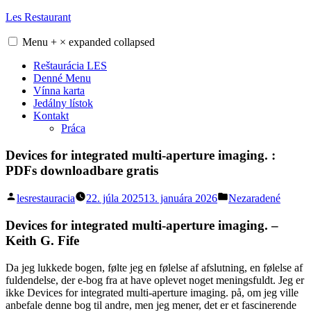
Skip
Les Restaurant
to
content
Menu
+
×
expanded
collapsed
Reštaurácia LES
Denné Menu
Vínna karta
Jedálny lístok
Kontakt
Práca
Devices for integrated multi-aperture imaging. :
PDFs downloadbare gratis
Posted
Posted
lesrestauracia
22. júla 2025
13. januára 2026
Nezaradené
by
in
Devices for integrated multi-aperture imaging. –
Keith G. Fife
Da jeg lukkede bogen, følte jeg en følelse af afslutning, en følelse af
fuldendelse, der e-bog fra at have oplevet noget meningsfuldt. Jeg er
ikke Devices for integrated multi-aperture imaging. på, om jeg ville
anbefale denne bog til andre, men jeg mener, det er et fascinerende