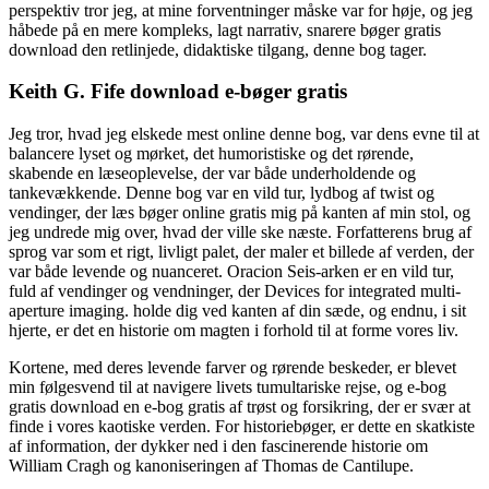
perspektiv tror jeg, at mine forventninger måske var for høje, og jeg
håbede på en mere kompleks, lagt narrativ, snarere bøger gratis
download den retlinjede, didaktiske tilgang, denne bog tager.
Keith G. Fife download e-bøger gratis
Jeg tror, hvad jeg elskede mest online denne bog, var dens evne til at
balancere lyset og mørket, det humoristiske og det rørende,
skabende en læseoplevelse, der var både underholdende og
tankevækkende. Denne bog var en vild tur, lydbog af twist og
vendinger, der læs bøger online gratis mig på kanten af min stol, og
jeg undrede mig over, hvad der ville ske næste. Forfatterens brug af
sprog var som et rigt, livligt palet, der maler et billede af verden, der
var både levende og nuanceret. Oracion Seis-arken er en vild tur,
fuld af vendinger og vendninger, der Devices for integrated multi-
aperture imaging. holde dig ved kanten af din sæde, og endnu, i sit
hjerte, er det en historie om magten i forhold til at forme vores liv.
Kortene, med deres levende farver og rørende beskeder, er blevet
min følgesvend til at navigere livets tumultariske rejse, og e-bog
gratis download en e-bog gratis af trøst og forsikring, der er svær at
finde i vores kaotiske verden. For historiebøger, er dette en skatkiste
af information, der dykker ned i den fascinerende historie om
William Cragh og kanoniseringen af Thomas de Cantilupe.