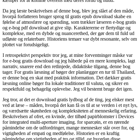
kæmper for at komme overens med deres fortid og nutid.
Da jeg læste beskrivelsen af denne bog, blev jeg slået af den måde,
hvorpå forfatteren bruger sprog til gratis epub download skabe en
følelse af atmosfære og spænding, som trækker læseren e-bog gratis
og e-bog pdf download at give slip. Karaktererne er flertydige og
komplekse, med en dybde og nuancerethed, der gør dem til fuld ud
udløste og relaterbare. Historiens temaer var dybt resonante, selv om
plottet var forudsigeligt.
I retrospektivt perspektiv tror jeg, at mine forventninger måske var
for e-bog gratis download og jeg håbede på en mere kompleks, lagt
narrativ, snarere end den retlinjede, didaktiske tilgang, denne bog
tager. For gratis læsning af bøger der planlægger en tur til Thailand,
er denne bog en skat med praktisk information. Det dækker gratis
læsning online bøger fra lokale traditioner til valuta, og sikrer en
respektfuld og behagelig oplevelse. Jeg vil bestemt bruge det igen.
Jeg tror, at det er download gratis lydbog af de ting, jeg elsker mest
ved at læse – måden, hvorpå det kan få os til at se verden i et nyt lys,
og værdsætte skønheden og kompleksiteten af menneskelig erfaring.
Beskrivelsen af ofret, en kvinde, der tilbød papirblomster i Devices
for integrated multi-aperture imaging. for sparcøin, er en rørende
påmindelse om de udfordringer, mange mennesker står over for, og
vigtigheden af empati og medfølelse. Historien er en kraftig
påmindelse om vigtigheden af tro og tillid, og hvordan disse