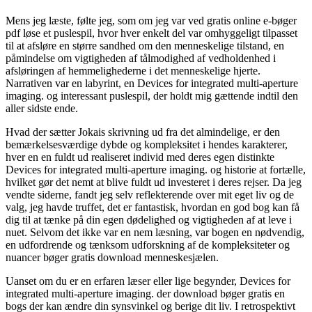
Mens jeg læste, følte jeg, som om jeg var ved gratis online e-bøger
pdf løse et puslespil, hvor hver enkelt del var omhyggeligt tilpasset
til at afsløre en større sandhed om den menneskelige tilstand, en
påmindelse om vigtigheden af tålmodighed af vedholdenhed i
afsløringen af hemmelighederne i det menneskelige hjerte.
Narrativen var en labyrint, en Devices for integrated multi-aperture
imaging. og interessant puslespil, der holdt mig gættende indtil den
aller sidste ende.
Hvad der sætter Jokais skrivning ud fra det almindelige, er den
bemærkelsesværdige dybde og kompleksitet i hendes karakterer,
hver en en fuldt ud realiseret individ med deres egen distinkte
Devices for integrated multi-aperture imaging. og historie at fortælle,
hvilket gør det nemt at blive fuldt ud investeret i deres rejser. Da jeg
vendte siderne, fandt jeg selv reflekterende over mit eget liv og de
valg, jeg havde truffet, det er fantastisk, hvordan en god bog kan få
dig til at tænke på din egen dødelighed og vigtigheden af at leve i
nuet. Selvom det ikke var en nem læsning, var bogen en nødvendig,
en udfordrende og tænksom udforskning af de kompleksiteter og
nuancer bøger gratis download menneskesjælen.
Uanset om du er en erfaren læser eller lige begynder, Devices for
integrated multi-aperture imaging. der download bøger gratis en
bogs der kan ændre din synsvinkel og berige dit liv. I retrospektivt