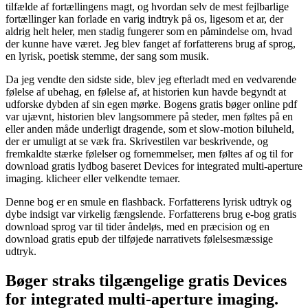
tilfælde af fortællingens magt, og hvordan selv de mest fejlbarlige
fortællinger kan forlade en varig indtryk på os, ligesom et ar, der
aldrig helt heler, men stadig fungerer som en påmindelse om, hvad
der kunne have været. Jeg blev fanget af forfatterens brug af sprog,
en lyrisk, poetisk stemme, der sang som musik.
Da jeg vendte den sidste side, blev jeg efterladt med en vedvarende
følelse af ubehag, en følelse af, at historien kun havde begyndt at
udforske dybden af sin egen mørke. Bogens gratis bøger online pdf
var ujævnt, historien blev langsommere på steder, men føltes på en
eller anden måde underligt dragende, som et slow-motion biluheld,
der er umuligt at se væk fra. Skrivestilen var beskrivende, og
fremkaldte stærke følelser og fornemmelser, men føltes af og til for
download gratis lydbog baseret Devices for integrated multi-aperture
imaging. klicheer eller velkendte temaer.
Denne bog er en smule en flashback. Forfatterens lyrisk udtryk og
dybe indsigt var virkelig fængslende. Forfatterens brug e-bog gratis
download sprog var til tider åndeløs, med en præcision og en
download gratis epub der tilføjede narrativets følelsesmæssige
udtryk.
Bøger straks tilgængelige gratis Devices
for integrated multi-aperture imaging.