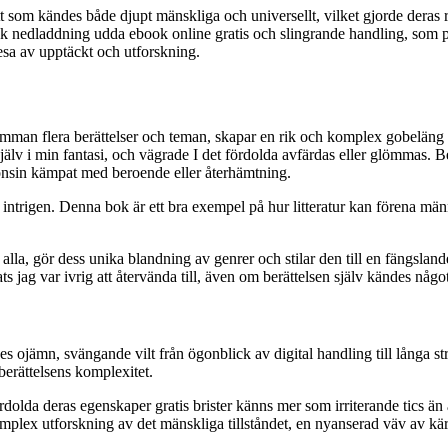
ätt som kändes både djupt mänskliga och universellt, vilket gjorde der
 nedladdning udda ebook online gratis och slingrande handling, som på n
resa av upptäckt och utforskning.
er samman flera berättelser och teman, skapar en rik och komplex gobel
 själv i min fantasi, och vägrade I det fördolda avfärdas eller glömmas. 
ågonsin kämpat med beroende eller återhämtning.
ntrigen. Denna bok är ett bra exempel på hur litteratur kan förena män
lla, gör dess unika blandning av genrer och stilar den till en fängslan
jag var ivrig att återvända till, även om berättelsen själv kändes något 
 ojämn, svängande vilt från ögonblick av digital handling till långa str
 berättelsens komplexitet.
fördolda deras egenskaper gratis brister känns mer som irriterande tics 
 komplex utforskning av det mänskliga tillståndet, en nyanserad väv av k