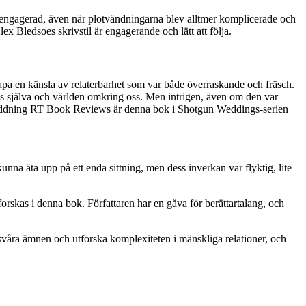
ig engagerad, även när plotvändningarna blev alltmer komplicerade och
ex Bledsoes skrivstil är engagerande och lätt att följa.
apa en känsla av relaterbarhet som var både överraskande och fräsch.
 oss själva och världen omkring oss. Men intrigen, även om den var
dladdning RT Book Reviews är denna bok i Shotgun Weddings-serien
nna äta upp på ett enda sittning, men dess inverkan var flyktig, lite
orskas i denna bok. Författaren har en gåva för berättartalang, och
ed svåra ämnen och utforska komplexiteten i mänskliga relationer, och