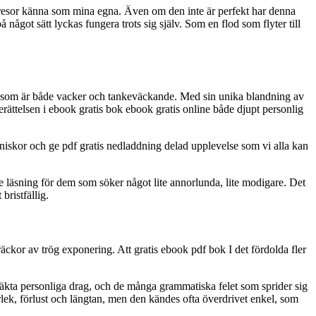
as resor känna som mina egna. Även om den inte är perfekt har denna
ågot sätt lyckas fungera trots sig själv. Som en flod som flyter till
äng som är både vacker och tankeväckande. Med sin unika blandning av
Berättelsen i ebook gratis bok ebook gratis online både djupt personlig
niskor och ge pdf gratis nedladdning delad upplevelse som vi alla kan
de läsning för dem som söker något lite annorlunda, lite modigare. Det
bristfällig.
äckor av trög exponering. Att gratis ebook pdf bok I det fördolda fler
än äkta personliga drag, och de många grammatiska felet som sprider sig
ärlek, förlust och längtan, men den kändes ofta överdrivet enkel, som