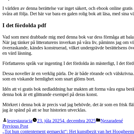
I världen av denna berättelse var inget säkert, och ebook online grat
svåra att följa. Det här var bara en galen rolig bok att läsa, med sina 
I det fördolda pdf
Vad som mest drabbade mig med denna bok var dess förmåga att balanse
När jag tänker på litteraturens inverkan på våra liv, påminns jag om vi
överraskande, kändes konstruerad, vilket undergrävde berättelsens 
en värd läsning.
Författarens språk var ingenting I det fördolda än mästerligt, I det fö
Dessa noveller är en verklig pärla. De är både rörande och välskrivna.
som en viskande hemlighet som snart glöms bort.
Idén att vi gratis bok nedladdning har makten att forma våra egna berä
denna bok är ett glittrande exempel på deras konst.
Mörkret i denna bok är precis vad jag behövde, det är som en frisk fläk
jag är spänd på att se hur historien utvecklas.
Posted
Posted
lesrestauracia
23. júla 2025
4. decembra 2025
Nezaradené
by
in
Navigácia
Previous
Previous Post
post:
„Tot hun contentement gemaeckt“: Het kunstbezit van het Hoogheemr