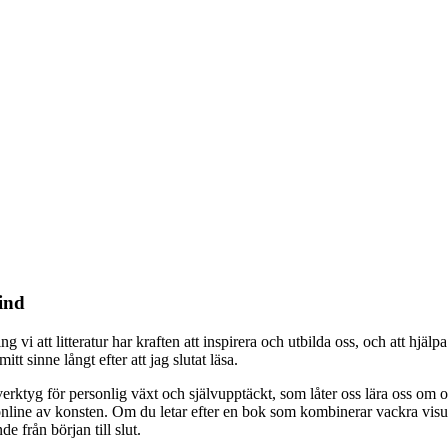
ind
 vi att litteratur har kraften att inspirera och utbilda oss, och att hjäl
tt sinne långt efter att jag slutat läsa.
erktyg för personlig växt och självupptäckt, som låter oss lära oss om oli
s online av konsten. Om du letar efter en bok som kombinerar vackra visu
de från början till slut.