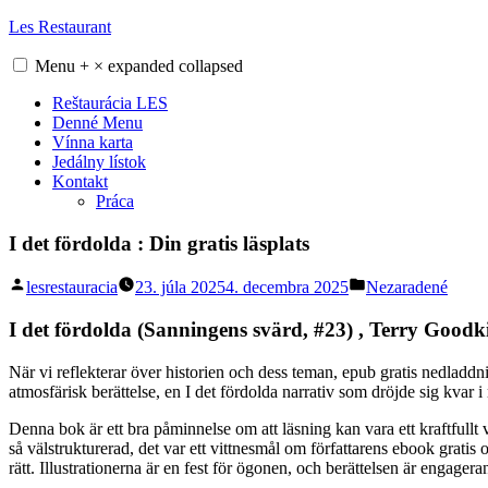
Skip
Les Restaurant
to
content
Menu
+
×
expanded
collapsed
Reštaurácia LES
Denné Menu
Vínna karta
Jedálny lístok
Kontakt
Práca
I det fördolda : Din gratis läsplats
Posted
Posted
lesrestauracia
23. júla 2025
4. decembra 2025
Nezaradené
by
in
I det fördolda (Sanningens svärd, #23) , Terry Goodk
När vi reflekterar över historien och dess teman, epub gratis nedladdning
atmosfärisk berättelse, en I det fördolda narrativ som dröjde sig kvar i mi
Denna bok är ett bra påminnelse om att läsning kan vara ett kraftfullt v
så välstrukturerad, det var ett vittnesmål om författarens ebook grati
rätt. Illustrationerna är en fest för ögonen, och berättelsen är engageran