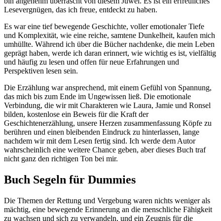
bin angenehm überrascht von diesem Juwel. Es ist ein erfreuliches
Lesevergnügen, das ich freue, entdeckt zu haben.
Es war eine tief bewegende Geschichte, voller emotionaler Tiefe
und Komplexität, wie eine reiche, samtene Dunkelheit, kaufen mich
umhüllte. Während ich über die Bücher nachdenke, die mein Leben
geprägt haben, werde ich daran erinnert, wie wichtig es ist, vielfältig
und häufig zu lesen und offen für neue Erfahrungen und
Perspektiven lesen sein.
Die Erzählung war ansprechend, mit einem Gefühl von Spannung,
das mich bis zum Ende im Ungewissen ließ. Die emotionale
Verbindung, die wir mit Charakteren wie Laura, Jamie und Ronsel
bilden, kostenlose ein Beweis für die Kraft der
Geschichtenerzählung, unsere Herzen zusammenfassung Köpfe zu
berühren und einen bleibenden Eindruck zu hinterlassen, lange
nachdem wir mit dem Lesen fertig sind. Ich werde dem Autor
wahrscheinlich eine weitere Chance geben, aber dieses Buch traf
nicht ganz den richtigen Ton bei mir.
Buch Segeln für Dummies
Die Themen der Rettung und Vergebung waren nichts weniger als
mächtig, eine bewegende Erinnerung an die menschliche Fähigkeit
zu wachsen und sich zu verwandeln, und ein Zeugnis für die