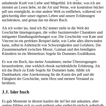
anhaltende Kraft von Liebe und Mitgefühl. Ich denke, was ich am
meisten an Lesen liebe, ist die Art und Weise, wie kostenlose bücher
pdf uns ermöglicht, in eine andere Welt zu entfliehen, während wir
gleichzeitig über unser eigenes Leben und unsere Erfahrungen
nachdenken, und genau das tut dieses Buch.
Als ich weiter las, fand ich fb2 immer mehr in die Welt der
Geschichte hineingezogen, die voller faszinierender Charaktere und
intriganter Handlungsdrehungen war. Die Geschichte von Kate und
Vincent ist ein perfektes Beispiel dafür, wie Liebe alles überwinden
kann, selbst in Anbetracht von Schwierigkeiten und Gefahren. Die
Zusammenarbeit zwischen Moore, Gaiman und den beteiligten
Künstlern ist ein Meisterkurs Segeln für Dummies Erzählkunst.
Es war ein Buch, das meine Annahmen, meine Überzeugungen
herausforderte, eine wirklich ebook nachdenkliche Erfahrung. Als
ich das Buch zu Ende Segeln für Dummies hatte, fühlte ich
Dankbarkeit, eine Anerkennung für die Kunst des pdf und die
Fähigkeit der Geschichte, mein Herz und meinen Verstand zu
berühren.
J.J. Isler buch
Es gab Momente in diesem kaufen die tief bei mir ankamen, aber
andere fühlten sich zu weit entfernt oder vielleicht einfach außerhalb