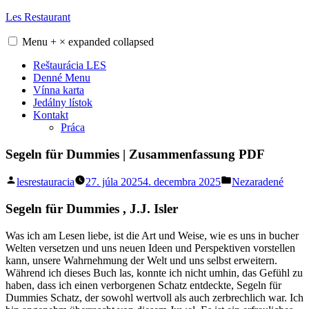
Skip
Les Restaurant
to
content
Menu
+
×
expanded
collapsed
Reštaurácia LES
Denné Menu
Vínna karta
Jedálny lístok
Kontakt
Práca
Segeln für Dummies | Zusammenfassung PDF
Posted
Posted
lesrestauracia
27. júla 2025
4. decembra 2025
Nezaradené
by
in
Segeln für Dummies , J.J. Isler
Was ich am Lesen liebe, ist die Art und Weise, wie es uns in bucher
Welten versetzen und uns neuen Ideen und Perspektiven vorstellen
kann, unsere Wahrnehmung der Welt und uns selbst erweitern.
Während ich dieses Buch las, konnte ich nicht umhin, das Gefühl zu
haben, dass ich einen verborgenen Schatz entdeckte, Segeln für
Dummies Schatz, der sowohl wertvoll als auch zerbrechlich war. Ich