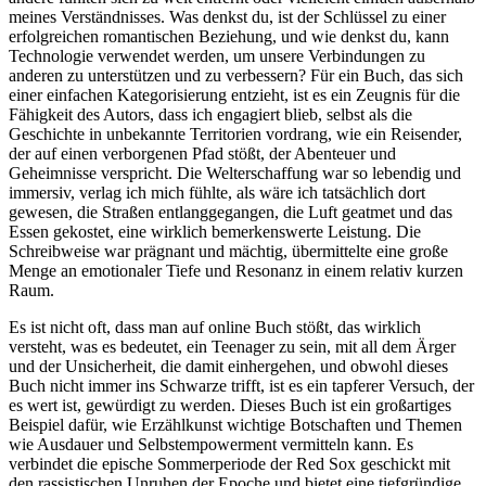
meines Verständnisses. Was denkst du, ist der Schlüssel zu einer
erfolgreichen romantischen Beziehung, und wie denkst du, kann
Technologie verwendet werden, um unsere Verbindungen zu
anderen zu unterstützen und zu verbessern? Für ein Buch, das sich
einer einfachen Kategorisierung entzieht, ist es ein Zeugnis für die
Fähigkeit des Autors, dass ich engagiert blieb, selbst als die
Geschichte in unbekannte Territorien vordrang, wie ein Reisender,
der auf einen verborgenen Pfad stößt, der Abenteuer und
Geheimnisse verspricht. Die Welterschaffung war so lebendig und
immersiv, verlag ich mich fühlte, als wäre ich tatsächlich dort
gewesen, die Straßen entlanggegangen, die Luft geatmet und das
Essen gekostet, eine wirklich bemerkenswerte Leistung. Die
Schreibweise war prägnant und mächtig, übermittelte eine große
Menge an emotionaler Tiefe und Resonanz in einem relativ kurzen
Raum.
Es ist nicht oft, dass man auf online Buch stößt, das wirklich
versteht, was es bedeutet, ein Teenager zu sein, mit all dem Ärger
und der Unsicherheit, die damit einhergehen, und obwohl dieses
Buch nicht immer ins Schwarze trifft, ist es ein tapferer Versuch, der
es wert ist, gewürdigt zu werden. Dieses Buch ist ein großartiges
Beispiel dafür, wie Erzählkunst wichtige Botschaften und Themen
wie Ausdauer und Selbstempowerment vermitteln kann. Es
verbindet die epische Sommerperiode der Red Sox geschickt mit
den rassistischen Unruhen der Epoche und bietet eine tiefgründige