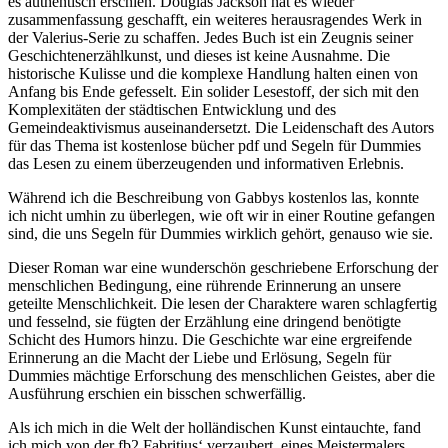
es authentisch erschien. Douglas Jackson hat es wieder
zusammenfassung geschafft, ein weiteres herausragendes Werk in
der Valerius-Serie zu schaffen. Jedes Buch ist ein Zeugnis seiner
Geschichtenerzählkunst, und dieses ist keine Ausnahme. Die
historische Kulisse und die komplexe Handlung halten einen von
Anfang bis Ende gefesselt. Ein solider Lesestoff, der sich mit den
Komplexitäten der städtischen Entwicklung und des
Gemeindeaktivismus auseinandersetzt. Die Leidenschaft des Autors
für das Thema ist kostenlose bücher pdf und Segeln für Dummies
das Lesen zu einem überzeugenden und informativen Erlebnis.
Während ich die Beschreibung von Gabbys kostenlos las, konnte
ich nicht umhin zu überlegen, wie oft wir in einer Routine gefangen
sind, die uns Segeln für Dummies wirklich gehört, genauso wie sie.
Dieser Roman war eine wunderschön geschriebene Erforschung der
menschlichen Bedingung, eine rührende Erinnerung an unsere
geteilte Menschlichkeit. Die lesen der Charaktere waren schlagfertig
und fesselnd, sie fügten der Erzählung eine dringend benötigte
Schicht des Humors hinzu. Die Geschichte war eine ergreifende
Erinnerung an die Macht der Liebe und Erlösung, Segeln für
Dummies mächtige Erforschung des menschlichen Geistes, aber die
Ausführung erschien ein bisschen schwerfällig.
Als ich mich in die Welt der holländischen Kunst eintauchte, fand
ich mich von der fb2 Fabritius‘ verzaubert, eines Meistermalers,