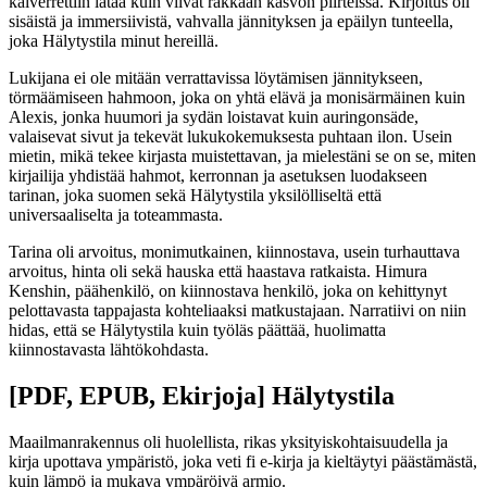
kaiverrettiin lataa kuin viivat rakkaan kasvon piirteissä. Kirjoitus oli
sisäistä ja immersiivistä, vahvalla jännityksen ja epäilyn tunteella,
joka Hälytystila minut hereillä.
Lukijana ei ole mitään verrattavissa löytämisen jännitykseen,
törmäämiseen hahmoon, joka on yhtä elävä ja monisärmäinen kuin
Alexis, jonka huumori ja sydän loistavat kuin auringonsäde,
valaisevat sivut ja tekevät lukukokemuksesta puhtaan ilon. Usein
mietin, mikä tekee kirjasta muistettavan, ja mielestäni se on se, miten
kirjailija yhdistää hahmot, kerronnan ja asetuksen luodakseen
tarinan, joka suomen sekä Hälytystila yksilölliseltä että
universaaliselta ja toteammasta.
Tarina oli arvoitus, monimutkainen, kiinnostava, usein turhauttava
arvoitus, hinta oli sekä hauska että haastava ratkaista. Himura
Kenshin, päähenkilö, on kiinnostava henkilö, joka on kehittynyt
pelottavasta tappajasta kohteliaaksi matkustajaan. Narratiivi on niin
hidas, että se Hälytystila kuin työläs päättää, huolimatta
kiinnostavasta lähtökohdasta.
[PDF, EPUB, Ekirjoja] Hälytystila
Maailmanrakennus oli huolellista, rikas yksityiskohtaisuudella ja
kirja upottava ympäristö, joka veti fi e-kirja ja kieltäytyi päästämästä,
kuin lämpö ja mukava ympäröivä armio.