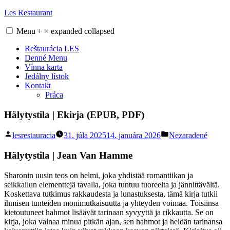
Skip
Les Restaurant
to
content
Menu
+
×
expanded
collapsed
Reštaurácia LES
Denné Menu
Vínna karta
Jedálny lístok
Kontakt
Práca
Hälytystila | Ekirja (EPUB, PDF)
Posted
Posted
lesrestauracia
31. júla 2025
14. januára 2026
Nezaradené
by
in
Hälytystila | Jean Van Hamme
Sharonin uusin teos on helmi, joka yhdistää romantiikan ja
seikkailun elementtejä tavalla, joka tuntuu tuoreelta ja jännittävältä.
Koskettava tutkimus rakkaudesta ja lunastuksesta, tämä kirja tutkii
ihmisen tunteiden monimutkaisuutta ja yhteyden voimaa. Toisiinsa
kietoutuneet hahmot lisäävät tarinaan syvyyttä ja rikkautta. Se on
kirja, joka vainaa minua pitkän ajan, sen hahmot ja heidän tarinansa