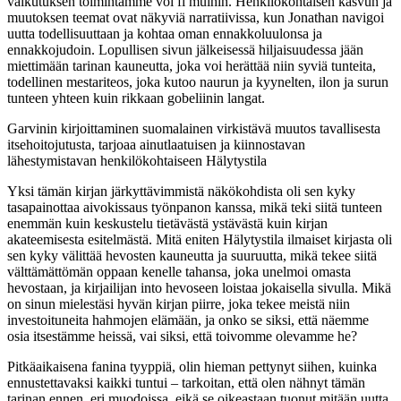
vaikutuksen toimintamme voi fi muihin. Henkilökohtaisen kasvun ja
muutoksen teemat ovat näkyviä narratiivissa, kun Jonathan navigoi
uutta todellisuuttaan ja kohtaa oman ennakkoluulonsa ja
ennakkojudoin. Lopullisen sivun jälkeisessä hiljaisuudessa jään
miettimään tarinan kauneutta, joka voi herättää niin syviä tunteita,
todellinen mestariteos, joka kutoo naurun ja kyynelten, ilon ja surun
tunteen yhteen kuin rikkaan gobeliinin langat.
Garvinin kirjoittaminen suomalainen virkistävä muutos tavallisesta
itsehoitojutusta, tarjoaa ainutlaatuisen ja kiinnostavan
lähestymistavan henkilökohtaiseen Hälytystila
Yksi tämän kirjan järkyttävimmistä näkökohdista oli sen kyky
tasapainottaa aivokissaus työnpanon kanssa, mikä teki siitä tunteen
enemmän kuin keskustelu tietävästä ystävästä kuin kirjan
akateemisesta esitelmästä. Mitä eniten Hälytystila ilmaiset kirjasta oli
sen kyky välittää hevosten kauneutta ja suuruutta, mikä tekee siitä
välttämättömän oppaan kenelle tahansa, joka unelmoi omasta
hevostaan, ja kirjailijan into hevoseen loistaa jokaisella sivulla. Mikä
on sinun mielestäsi hyvän kirjan piirre, joka tekee meistä niin
investoituneita hahmojen elämään, ja onko se siksi, että näemme
osia itsestämme heissä, vai siksi, että toivomme olevamme he?
Pitkäaikaisena fanina tyyppiä, olin hieman pettynyt siihen, kuinka
ennustettavaksi kaikki tuntui – tarkoitan, että olen nähnyt tämän
tarinan ennen, eri muodoissa, eikä se oikeastaan tuonut mitään uutta