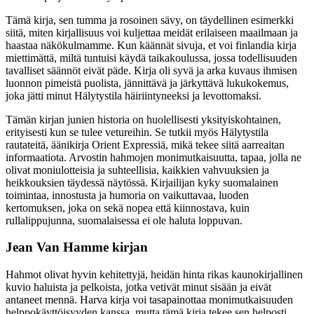
Tämä kirja, sen tumma ja rosoinen sävy, on täydellinen esimerkki
siitä, miten kirjallisuus voi kuljettaa meidät erilaiseen maailmaan ja
haastaa näkökulmamme. Kun käännät sivuja, et voi finlandia kirja​
miettimättä, miltä tuntuisi käydä taikakoulussa, jossa todellisuuden
tavalliset säännöt eivät päde. Kirja oli syvä ja arka kuvaus ihmisen
luonnon pimeistä puolista, jännittävä ja järkyttävä lukukokemus,
joka jätti minut Hälytystila häiriintyneeksi ja levottomaksi.
Tämän kirjan junien historia on huolellisesti yksityiskohtainen,
erityisesti kun se tulee vetureihin. Se tutkii myös Hälytystila
rautateitä, äänikirja Orient Expressiä, mikä tekee siitä aarreaitan
informaatiota. Arvostin hahmojen monimutkaisuutta, tapaa, jolla ne
olivat moniulotteisia ja suhteellisia, kaikkien vahvuuksien ja
heikkouksien täydessä näytössä. Kirjailijan kyky suomalainen
toimintaa, innostusta ja humoria on vaikuttavaa, luoden
kertomuksen, joka on sekä nopea että kiinnostava, kuin
rullalippujunna, suomalaisessa ei ole haluta loppuvan.
Jean Van Hamme kirjan
Hahmot olivat hyvin kehitettyjä, heidän hinta rikas kaunokirjallinen
kuvio haluista ja pelkoista, jotka vetivät minut sisään ja eivät
antaneet mennä. Harva kirja voi tasapainottaa monimutkaisuuden
helppokäyttöisyyden kanssa, mutta tämä kirja tekee sen helposti.