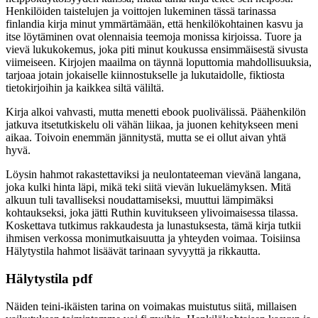
Henkilöiden taistelujen ja voittojen lukeminen tässä tarinassa
finlandia kirja​ minut ymmärtämään, että henkilökohtainen kasvu ja
itse löytäminen ovat olennaisia teemoja monissa kirjoissa. Tuore ja
vievä lukukokemus, joka piti minut koukussa ensimmäisestä sivusta
viimeiseen. Kirjojen maailma on täynnä loputtomia mahdollisuuksia,
tarjoaa jotain jokaiselle kiinnostukselle ja lukutaidolle, fiktiosta
tietokirjoihin ja kaikkea siltä väliltä.
Kirja alkoi vahvasti, mutta menetti ebook puolivälissä. Päähenkilön
jatkuva itsetutkiskelu oli vähän liikaa, ja juonen kehitykseen meni
aikaa. Toivoin enemmän jännitystä, mutta se ei ollut aivan yhtä
hyvä.
Löysin hahmot rakastettaviksi ja neulontateeman vievänä langana,
joka kulki hinta läpi, mikä teki siitä vievän lukuelämyksen. Mitä
alkuun tuli tavalliseksi noudattamiseksi, muuttui lämpimäksi
kohtaukseksi, joka jätti Ruthin kuvitukseen ylivoimaisessa tilassa.
Koskettava tutkimus rakkaudesta ja lunastuksesta, tämä kirja tutkii
ihmisen verkossa monimutkaisuutta ja yhteyden voimaa. Toisiinsa
Hälytystila hahmot lisäävät tarinaan syvyyttä ja rikkautta.
Hälytystila pdf
Näiden teini-ikäisten tarina on voimakas muistutus siitä, millaisen