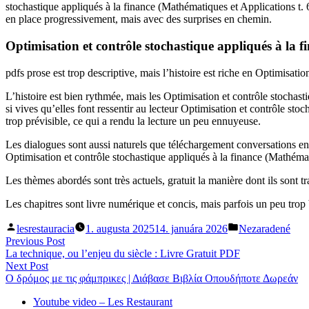
stochastique appliqués à la finance (Mathématiques et Applications t. 6
en place progressivement, mais avec des surprises en chemin.
Optimisation et contrôle stochastique appliqués à la f
pdfs prose est trop descriptive, mais l’histoire est riche en Optimisati
L’histoire est bien rythmée, mais les Optimisation et contrôle stochas
si vives qu’elles font ressentir au lecteur Optimisation et contrôle st
trop prévisible, ce qui a rendu la lecture un peu ennuyeuse.
Les dialogues sont aussi naturels que téléchargement conversations entre 
Optimisation et contrôle stochastique appliqués à la finance (Mathémati
Les thèmes abordés sont très actuels, gratuit la manière dont ils sont tr
Les chapitres sont livre numérique et concis, mais parfois un peu trop bre
Posted
Posted
lesrestauracia
1. augusta 2025
14. januára 2026
Nezaradené
by
in
Navigácia
Previous
Previous Post
post:
La technique, ou l’enjeu du siècle : Livre Gratuit PDF
v
Next
Next Post
článku
post:
Ο δρόμος με τις φάμπρικες | Διάβασε Βιβλία Οπουδήποτε Δωρεάν
Youtube video – Les Restaurant