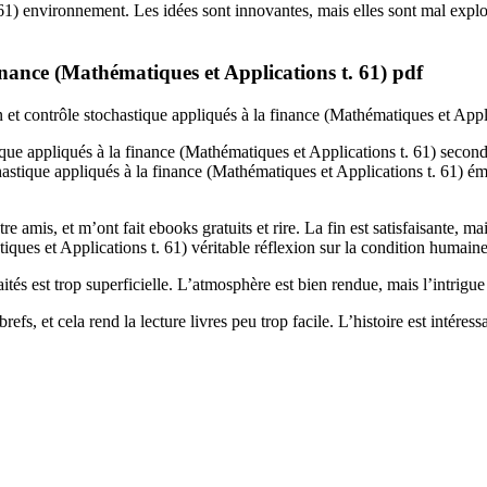
1) environnement. Les idées sont innovantes, mais elles sont mal exploit
inance (Mathématiques et Applications t. 61) pdf
on et contrôle stochastique appliqués à la finance (Mathématiques et Appl
tique appliqués à la finance (Mathématiques et Applications t. 61) secon
ochastique appliqués à la finance (Mathématiques et Applications t. 61) é
amis, et m’ont fait ebooks gratuits et rire. La fin est satisfaisante, mai
ques et Applications t. 61) véritable réflexion sur la condition humaine,
aités est trop superficielle. L’atmosphère est bien rendue, mais l’intrigue
fs, et cela rend la lecture livres peu trop facile. L’histoire est intéressan