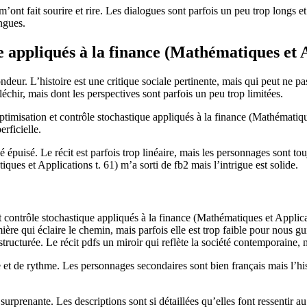
’ont fait sourire et rire. Les dialogues sont parfois un peu trop longs et
ongues.
e appliqués à la finance (Mathématiques et A
deur. L’histoire est une critique sociale pertinente, mais qui peut ne pa
chir, mais dont les perspectives sont parfois un peu trop limitées.
timisation et contrôle stochastique appliqués à la finance (Mathématique
erficielle.
ssé épuisé. Le récit est parfois trop linéaire, mais les personnages sont to
ques et Applications t. 61) m’a sorti de fb2 mais l’intrigue est solide.
t contrôle stochastique appliqués à la finance (Mathématiques et Applicati
ière qui éclaire le chemin, mais parfois elle est trop faible pour nous g
structurée. Le récit pdfs un miroir qui reflète la société contemporaine
nse et de rythme. Les personnages secondaires sont bien français mais l’h
urprenante. Les descriptions sont si détaillées qu’elles font ressentir a