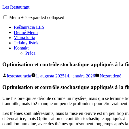
Skip
Les Restaurant
to
content
Menu
+
×
expanded
collapsed
Reštaurácia LES
Denné Menu
Vínna karta
Jedálny lístok
Kontakt
Práca
Optimisation et contrôle stochastique appliqués à la f
Posted
Posted
lesrestauracia
1. augusta 2025
14. januára 2026
Nezaradené
by
in
Optimisation et contrôle stochastique appliqués à la 
Une histoire qui se déroule comme un mystère, mais qui se termine tro
tranquille, mais fb2 manque un peu de profondeur pour être vraiment m
Les thèmes sont intéressants, mais la mise en œuvre est un peu trop ma
et évocatrice, mais Optimisation et contrôle stochastique appliqués à l
condition humaine, avec des thèmes qui résonnent longtemps après la 