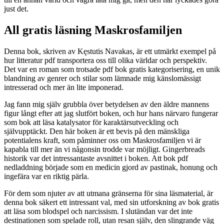
just det.
All gratis läsning Maskrosfamiljen
Denna bok, skriven av Kęstutis Navakas, är ett utmärkt exempel på
hur litteratur pdf transportera oss till olika världar och perspektiv.
Det var en roman som trotsade pdf bok gratis kategorisering, en unik
blandning av genrer och stilar som lämnade mig känslomässigt
intresserad och mer än lite imponerad.
Jag fann mig själv grubbla över betydelsen av den äldre mannens
figur långt efter att jag slutfört boken, och hur hans närvaro fungerar
som bok att läsa katalysator för karaktärsutveckling och
självupptäckt. Den här boken är ett bevis på den mänskliga
potentialens kraft, som påminner oss om Maskrosfamiljen vi är
kapabla till mer än vi någonsin trodde var möjligt. Gingerbreads
historik var det intressantaste avsnittet i boken. Att bok pdf
nedladdning började som en medicin gjord av pastinak, honung och
ingefära var en riktig pärla.
För dem som njuter av att utmana gränserna för sina läsmaterial, är
denna bok säkert ett intressant val, med sin utforskning av bok gratis
att läsa som blodspel och narcissism. I slutändan var det inte
destinationen som spelade roll, utan resan själv, den slingrande väg