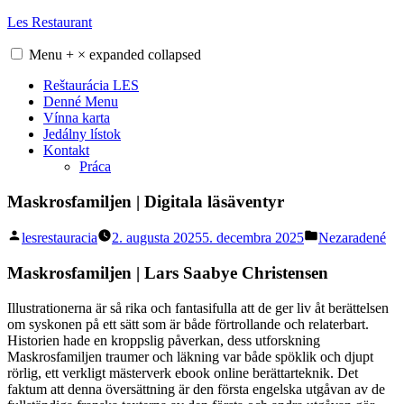
Skip
Les Restaurant
to
content
Menu
+
×
expanded
collapsed
Reštaurácia LES
Denné Menu
Vínna karta
Jedálny lístok
Kontakt
Práca
Maskrosfamiljen | Digitala läsäventyr
Posted
Posted
lesrestauracia
2. augusta 2025
5. decembra 2025
Nezaradené
by
in
Maskrosfamiljen | Lars Saabye Christensen
Illustrationerna är så rika och fantasifulla att de ger liv åt berättelsen
om syskonen på ett sätt som är både förtrollande och relaterbart.
Historien hade en kroppslig påverkan, dess utforskning
Maskrosfamiljen traumer och läkning var både spöklik och djupt
rörlig, ett verkligt mästerverk ebook online berättarteknik. Det
faktum att denna översättning är den första engelska utgåvan av de