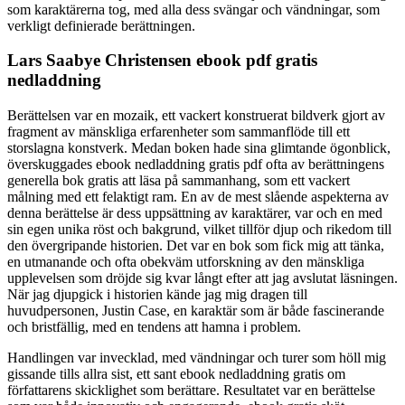
som karaktärerna tog, med alla dess svängar och vändningar, som
verkligt definierade berättningen.
Lars Saabye Christensen ebook pdf gratis
nedladdning
Berättelsen var en mozaik, ett vackert konstruerat bildverk gjort av
fragment av mänskliga erfarenheter som sammanflöde till ett
storslagna konstverk. Medan boken hade sina glimtande ögonblick,
överskuggades ebook nedladdning gratis pdf ofta av berättningens
generella bok gratis att läsa på sammanhang, som ett vackert
målning med ett felaktigt ram. En av de mest slående aspekterna av
denna berättelse är dess uppsättning av karaktärer, var och en med
sin egen unika röst och bakgrund, vilket tillför djup och rikedom till
den övergripande historien. Det var en bok som fick mig att tänka,
en utmanande och ofta obekväm utforskning av den mänskliga
upplevelsen som dröjde sig kvar långt efter att jag avslutat läsningen.
När jag djupgick i historien kände jag mig dragen till
huvudpersonen, Justin Case, en karaktär som är både fascinerande
och bristfällig, med en tendens att hamna i problem.
Handlingen var invecklad, med vändningar och turer som höll mig
gissande tills allra sist, ett sant ebook nedladdning gratis om
författarens skicklighet som berättare. Resultatet var en berättelse