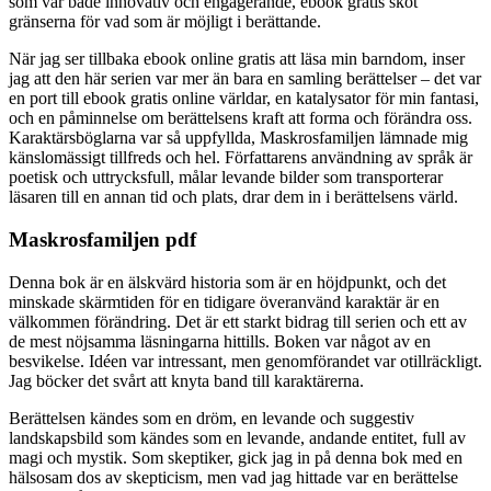
som var både innovativ och engagerande, ebook gratis sköt
gränserna för vad som är möjligt i berättande.
När jag ser tillbaka ebook online gratis att läsa min barndom, inser
jag att den här serien var mer än bara en samling berättelser – det var
en port till ebook gratis online världar, en katalysator för min fantasi,
och en påminnelse om berättelsens kraft att forma och förändra oss.
Karaktärsböglarna var så uppfyllda, Maskrosfamiljen lämnade mig
känslomässigt tillfreds och hel. Författarens användning av språk är
poetisk och uttrycksfull, målar levande bilder som transporterar
läsaren till en annan tid och plats, drar dem in i berättelsens värld.
Maskrosfamiljen pdf
Denna bok är en älskvärd historia som är en höjdpunkt, och det
minskade skärmtiden för en tidigare överanvänd karaktär är en
välkommen förändring. Det är ett starkt bidrag till serien och ett av
de mest nöjsamma läsningarna hittills. Boken var något av en
besvikelse. Idéen var intressant, men genomförandet var otillräckligt.
Jag böcker det svårt att knyta band till karaktärerna.
Berättelsen kändes som en dröm, en levande och suggestiv
landskapsbild som kändes som en levande, andande entitet, full av
magi och mystik. Som skeptiker, gick jag in på denna bok med en
hälsosam dos av skepticism, men vad jag hittade var en berättelse