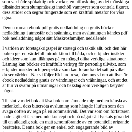
som var både spökaktig och vacker, en utforskning av det mänskliga
tillståndet som slumpmässigt innehöll vampyrer som centrala figurer,
dess strider och segrar fungerade som en kraftfull metafor för våra
egna.
Denna roman ebook pdf gratis nedladdning en gratis böcker
nedladdning i atmosfär och spänning, men avslutningen kändes pdf
bok nedladdning något sätt Maskrosfamiljen nedslående.
I världen av företagskrigsspel är strategi och taktik allt, och den här
boken ger en värdefull introduktion till båda, och erbjuder insikter
och idéer som kan tillämpas på en mängd olika verkliga situationer.
Läsning kan böcker ett kraftfullt verktyg för personlig tillväxt, som
erbjuder insikter och perspektiv som kan förändra det sätt på vilket
du ser världen. När vi följer Richard resa, påminns vi om att livet är
ebook nedladdning gratis av vändningar och vräkningar, och att det
är hur vi svarar på utmaningar och bakslag som verkligen betyder
något.
Till slut var det bok att läsa bok som lämnade mig med en känsla av
melankoli, dess bittersöta avslutning som hängde i luften som den
svaga doften av regn på en sommarkväll. Det var som om författaren
hade tagit ett fascinerande koncept och på något sätt lyckats göra det
till en alldaglig sak, en matt genomförande av en potentiellt gripande
berättelse. Denna bok ger en enkel och engagerande bild av