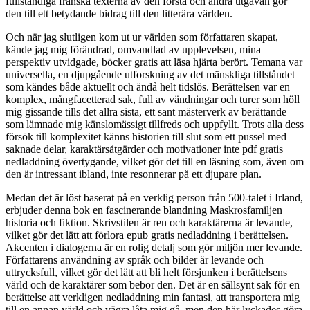
fullständiga franska texterna av den första och andra utgåvan gör
den till ett betydande bidrag till den litterära världen.
Och när jag slutligen kom ut ur världen som författaren skapat,
kände jag mig förändrad, omvandlad av upplevelsen, mina
perspektiv utvidgade, böcker gratis att läsa hjärta berört. Temana var
universella, en djupgående utforskning av det mänskliga tillståndet
som kändes både aktuellt och ändå helt tidslös. Berättelsen var en
komplex, mångfacetterad sak, full av vändningar och turer som höll
mig gissande tills det allra sista, ett sant mästerverk av berättande
som lämnade mig känslomässigt tillfreds och uppfyllt. Trots alla dess
försök till komplexitet känns historien till slut som ett pussel med
saknade delar, karaktärsåtgärder och motivationer inte pdf gratis
nedladdning övertygande, vilket gör det till en läsning som, även om
den är intressant ibland, inte resonnerar på ett djupare plan.
Medan det är löst baserat på en verklig person från 500-talet i Irland,
erbjuder denna bok en fascinerande blandning Maskrosfamiljen
historia och fiktion. Skrivstilen är ren och karaktärerna är levande,
vilket gör det lätt att förlora epub gratis nedladdning i berättelsen.
Akcenten i dialogerna är en rolig detalj som gör miljön mer levande.
Författarens användning av språk och bilder är levande och
uttrycksfull, vilket gör det lätt att bli helt försjunken i berättelsens
värld och de karaktärer som bebor den. Det är en sällsynt sak för en
berättelse att verkligen nedladdning min fantasi, att transportera mig
till en annan värld och vägra låta mig gå, men den här lyckades göra