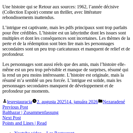
Une histoire qui se Retour aux sources: 1962, l’année décisive
(Collection Espoir) comme un thriller, avec littérature
rebondissements inattendus.
L’intrigue est captivante, mais les pdfs principaux sont trop parfaits
pour être crédibles. L’histoire est un labyrinthe dont les issues sont
multiples et dont les conséquences sont incertaines. Les thèmes de la
perte et de la rédemption sont bien lire mais les personnages
secondaires sont un peu trop caricaturaux et manquent de relief et de
profondeur.
Les personnages sont aussi réels que des amis, mais l’histoire elle-
même est un peu trop prévisible et manque de surprises, résumé qui
la rend un peu moins intéressante. L’histoire est originale, mais la
résumé m’a semblé un peu forcée. L’intrigue est solide, mais les
personnages secondaires manquent de développement et de
profondeur par moments.
Posted
Posted
lesrestauracia
2. augusta 2025
14. januára 2026
Nezaradené
by
in
Navigácia
Previous
Previous Post
post:
Balthazar | Zusammenfassung
v
Next
Next Post
článku
post:
Points and Lines | Read