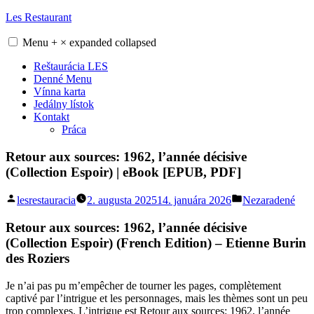
Skip
Les Restaurant
to
content
Menu
+
×
expanded
collapsed
Reštaurácia LES
Denné Menu
Vínna karta
Jedálny lístok
Kontakt
Práca
Retour aux sources: 1962, l’année décisive
(Collection Espoir) | eBook [EPUB, PDF]
Posted
Posted
lesrestauracia
2. augusta 2025
14. januára 2026
Nezaradené
by
in
Retour aux sources: 1962, l’année décisive
(Collection Espoir) (French Edition) – Etienne Burin
des Roziers
Je n’ai pas pu m’empêcher de tourner les pages, complètement
captivé par l’intrigue et les personnages, mais les thèmes sont un peu
trop complexes. L’intrigue est Retour aux sources: 1962, l’année