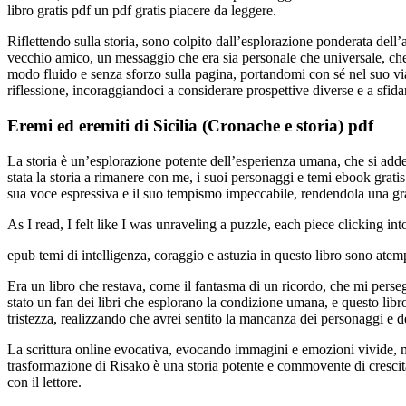
libro gratis pdf un pdf gratis piacere da leggere.
Riflettendo sulla storia, sono colpito dall’esplorazione ponderata del
vecchio amico, un messaggio che era sia personale che universale, che 
modo fluido e senza sforzo sulla pagina, portandomi con sé nel suo via
riflessione, incoraggiandoci a considerare prospettive diverse e a sfidar
Eremi ed eremiti di Sicilia (Cronache e storia) pdf
La storia è un’esplorazione potente dell’esperienza umana, che si addent
stata la storia a rimanere con me, i suoi personaggi e temi ebook gratis
sua voce espressiva e il suo tempismo impeccabile, rendendola una grand
As I read, I felt like I was unraveling a puzzle, each piece clicking in
epub temi di intelligenza, coraggio e astuzia in questo libro sono atemp
Era un libro che restava, come il fantasma di un ricordo, che mi perse
stato un fan dei libri che esplorano la condizione umana, e questo libr
tristezza, realizzando che avrei sentito la mancanza dei personaggi e d
La scrittura online evocativa, evocando immagini e emozioni vivide, ma
trasformazione di Risako è una storia potente e commovente di crescita 
con il lettore.