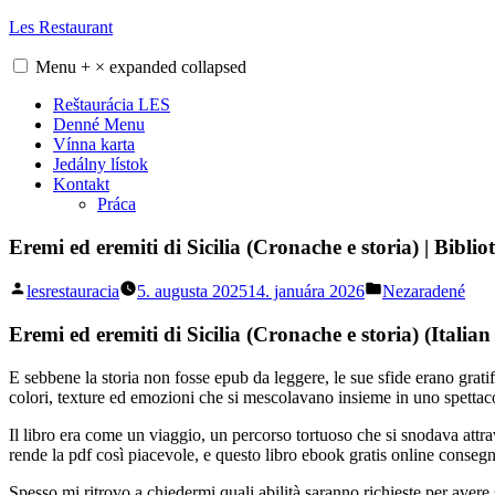
Skip
Les Restaurant
to
content
Menu
+
×
expanded
collapsed
Reštaurácia LES
Denné Menu
Vínna karta
Jedálny lístok
Kontakt
Práca
Eremi ed eremiti di Sicilia (Cronache e storia) | Biblio
Posted
Posted
lesrestauracia
5. augusta 2025
14. januára 2026
Nezaradené
by
in
Eremi ed eremiti di Sicilia (Cronache e storia) (Italia
E sebbene la storia non fosse epub da leggere, le sue sfide erano grat
colori, texture ed emozioni che si mescolavano insieme in uno spettacol
Il libro era come un viaggio, un percorso tortuoso che si snodava attra
rende la pdf così piacevole, e questo libro ebook gratis online conse
Spesso mi ritrovo a chiedermi quali abilità saranno richieste per avere 