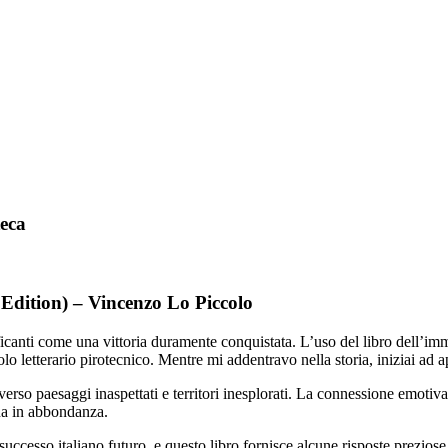
teca
n Edition) – Vincenzo Lo Piccolo
ificanti come una vittoria duramente conquistata. L’uso del libro dell’i
o letterario pirotecnico. Mentre mi addentravo nella storia, iniziai ad 
verso paesaggi inaspettati e territori inesplorati. La connessione emoti
gna in abbondanza.
successo italiano futuro, e questo libro fornisce alcune risposte preziose