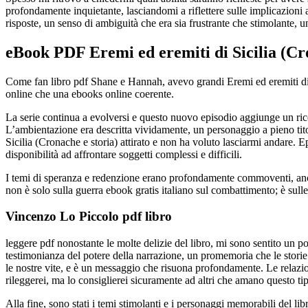
profondamente inquietante, lasciandomi a riflettere sulle implicazioni 
risposte, un senso di ambiguità che era sia frustrante che stimolante, 
eBook PDF Eremi ed eremiti di Sicilia (Cr
Come fan libro pdf Shane e Hannah, avevo grandi Eremi ed eremiti di Si
online che una ebooks online coerente.
La serie continua a evolversi e questo nuovo episodio aggiunge un ricc
L’ambientazione era descritta vividamente, un personaggio a pieno tito
Sicilia (Cronache e storia) attirato e non ha voluto lasciarmi andare. E
disponibilità ad affrontare soggetti complessi e difficili.
I temi di speranza e redenzione erano profondamente commoventi, anche
non è solo sulla guerra ebook gratis italiano sul combattimento; è sull
Vincenzo Lo Piccolo pdf libro
leggere pdf nonostante le molte delizie del libro, mi sono sentito un p
testimonianza del potere della narrazione, un promemoria che le storie c
le nostre vite, e è un messaggio che risuona profondamente. Le relazion
rileggerei, ma lo consiglierei sicuramente ad altri che amano questo tip
Alla fine, sono stati i temi stimolanti e i personaggi memorabili del li