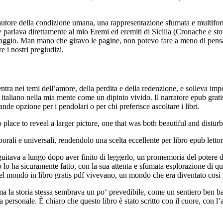
l’autore della condizione umana, una rappresentazione sfumata e multiform
parlava direttamente al mio Eremi ed eremiti di Sicilia (Cronache e stor
ggio. Man mano che giravo le pagine, non potevo fare a meno di pensare a
e i nostri pregiudizi.
ra nei temi dell’amore, della perdita e della redenzione, e solleva impor
 italiano nella mia mente come un dipinto vivido. Il narratore epub grati
e opzione per i pendolari o per chi preferisce ascoltare i libri.
to place to reveal a larger picture, one that was both beautiful and distur
orali e universali, rendendolo una scelta eccellente per libro epub letto
guitava a lungo dopo aver finito di leggerlo, un promemoria del potere d
o lo ha sicuramente fatto, con la sua attenta e sfumata esplorazione di 
el mondo in libro gratis pdf vivevano, un mondo che era diventato così r
 la storia stessa sembrava un po‘ prevedibile, come un sentiero ben bat
personale. È chiaro che questo libro è stato scritto con il cuore, con l’