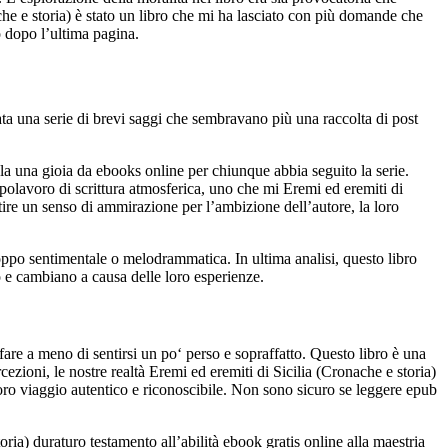
che e storia) è stato un libro che mi ha lasciato con più domande che
o dopo l’ultima pagina.
ata una serie di brevi saggi che sembravano più una raccolta di post
la una gioia da ebooks online per chiunque abbia seguito la serie.
polavoro di scrittura atmosferica, uno che mi Eremi ed eremiti di
ntire un senso di ammirazione per l’ambizione dell’autore, la loro
oppo sentimentale o melodrammatica. In ultima analisi, questo libro
o e cambiano a causa delle loro esperienze.
fare a meno di sentirsi un po‘ perso e sopraffatto. Questo libro è una
ezioni, le nostre realtà Eremi ed eremiti di Sicilia (Cronache e storia)
loro viaggio autentico e riconoscibile. Non sono sicuro se leggere epub
oria) duraturo testamento all’abilità ebook gratis online alla maestria