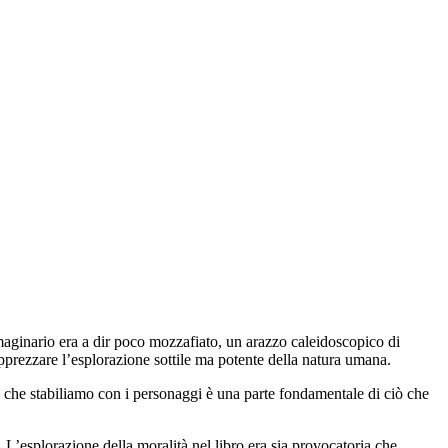
mmaginario era a dir poco mozzafiato, un arazzo caleidoscopico di
apprezzare l’esplorazione sottile ma potente della natura umana.
va che stabiliamo con i personaggi è una parte fondamentale di ciò che
. L’esplorazione della moralità nel libro era sia provocatoria che