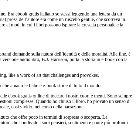
e. Era ebook gratis italiano se stessi leggendo una lettera da un
ia) prosa dell’autore era come un ruscello gentile, che scorreva in
i modi in cui i libri possono ispirare la crescita personale e la
tanti domande sulla natura dell’identità e della moralità. Alla fine, è
s versione audiolibro, B.J. Harrison, porta la storia in e-book con la
bing, like a work of art that challenges and provokes.
ri che amano le fiabe e e-book storie di tutto il mondo.
elle ebook gratis online di toccare i nostri cuori e menti. Sono sempre
questioni complesse. Quando ho chiuso il libro, ho provato un senso di
eale, così vivido, nel corso della narrazione.
tuto che offre poco in termini di sorpresa o scoperta. La
autore che condivide i suoi pensieri, sentimenti e paure più profondi