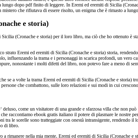
a lungo dopo pdf finito di leggere. In Eremi ed eremiti di Sicilia (Crona
un mistero che rifiutava di essere risolto, un enigma che è rimasto a lung
onache e storia)
cilia (Cronache e storia) per il loro libro, ma ciò che ho ottenuto è st
o strato Eremi ed eremiti di Sicilia (Cronache e storia) storia, rendendo
lo, influenzando la trama e i personaggi in scarica profondi, un vero ca
ppure, nonostante i molti difetti del libro, non potevo fare a meno di se
 se a volte la trama Eremi ed eremiti di Sicilia (Cronache e storia) tr
e persone che combattono, sulle loro relazioni e sui modi in cui crescon
o‘ deluso, come un visitatore di una grande e sfarzosa villa che non può 
he raccontiamo ebook gratis italiano il potere di plasmare le nostre perc
i tra le sorelle sono tratteggiate con onestà intransigente, rendendo il 
o di libro.
bro a rimanere nella mia mente, Eremi ed eremiti di Sicilia (Cronache e st