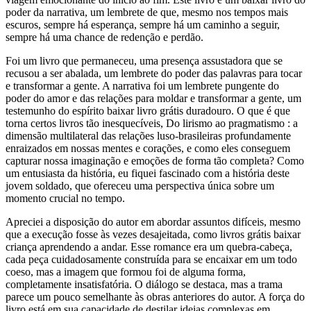
poder da narrativa, um lembrete de que, mesmo nos tempos mais
escuros, sempre há esperança, sempre há um caminho a seguir,
sempre há uma chance de redenção e perdão.
Foi um livro que permaneceu, uma presença assustadora que se
recusou a ser abalada, um lembrete do poder das palavras para tocar
e transformar a gente. A narrativa foi um lembrete pungente do
poder do amor e das relações para moldar e transformar a gente, um
testemunho do espírito baixar livro grátis duradouro. O que é que
torna certos livros tão inesquecíveis, Do lirismo ao pragmatismo : a
dimensão multilateral das relações luso-brasileiras profundamente
enraizados em nossas mentes e corações, e como eles conseguem
capturar nossa imaginação e emoções de forma tão completa? Como
um entusiasta da história, eu fiquei fascinado com a história deste
jovem soldado, que ofereceu uma perspectiva única sobre um
momento crucial no tempo.
Apreciei a disposição do autor em abordar assuntos difíceis, mesmo
que a execução fosse às vezes desajeitada, como livros grátis baixar
criança aprendendo a andar. Esse romance era um quebra-cabeça,
cada peça cuidadosamente construída para se encaixar em um todo
coeso, mas a imagem que formou foi de alguma forma,
completamente insatisfatória. O diálogo se destaca, mas a trama
parece um pouco semelhante às obras anteriores do autor. A força do
livro está em sua capacidade de destilar ideias complexas em