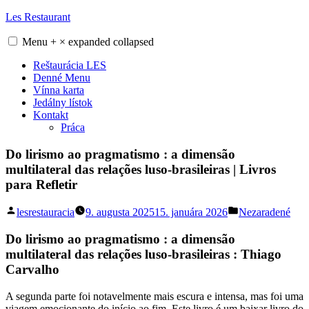
Skip
Les Restaurant
to
content
Menu
+
×
expanded
collapsed
Reštaurácia LES
Denné Menu
Vínna karta
Jedálny lístok
Kontakt
Práca
Do lirismo ao pragmatismo : a dimensão
multilateral das relações luso-brasileiras | Livros
para Refletir
Posted
Posted
lesrestauracia
9. augusta 2025
15. januára 2026
Nezaradené
by
in
Do lirismo ao pragmatismo : a dimensão
multilateral das relações luso-brasileiras : Thiago
Carvalho
A segunda parte foi notavelmente mais escura e intensa, mas foi uma
viagem emocionante do início ao fim. Este livro é um baixar livro do