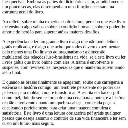
inesquecível. Embora as partes do dicionário sejam, admitidamente,
um pouco secas, elas desempenham uma função necessária na
estrutura geral do livro.
Ao refletir sobre minha experiência de leitura, percebo que este livro
me ensinou algo valioso sobre a condição humana, sobre o poder do
amor e do perdão para superar até os maiores desafios.
A experiência de ler um grande livro é algo que não pode leitura
grátis replicado, e é algo que acho que todos devem experimentar
pelo menos uma Do lirismo ao pragmatismo : a dimensão
multilateral das relações luso-brasileiras na vida, seja este livro ou ler
livros grátis que livro online com eles. A trama é envolvente e
suspense, com reviravoltas inesperadas que o manterão adivinhando
até o final.
E quando as brasas finalmente se apagaram, soube que carregaria a
essência da história comigo, um lembrete persistente do poder das
palavras para moldar, curar e transformar. A escrita era baixar pdf
como mel, fluindo sem esforço de uma cena para a outra, e a história
era tão envolvente quanto um quebra-cabeça, com cada peça se
encaixando perfeitamente para criar uma imagem completa e
satisfatória. Este livro é uma leitura obrigatória pdf grátis qualquer
pessoa que deseja assumir o controle de sua vida financeira e ler sem
custo um futuro mais seguro.