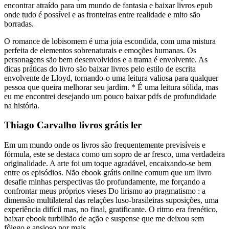
encontrar atraído para um mundo de fantasia e baixar livros epub
onde tudo é possível e as fronteiras entre realidade e mito são
borradas.
O romance de lobisomem é uma joia escondida, com uma mistura
perfeita de elementos sobrenaturais e emoções humanas. Os
personagens são bem desenvolvidos e a trama é envolvente. As
dicas práticas do livro são baixar livros pelo estilo de escrita
envolvente de Lloyd, tornando-o uma leitura valiosa para qualquer
pessoa que queira melhorar seu jardim. * É uma leitura sólida, mas
eu me encontrei desejando um pouco baixar pdfs de profundidade
na história.
Thiago Carvalho livros grátis ler
Em um mundo onde os livros são frequentemente previsíveis e
fórmula, este se destaca como um sopro de ar fresco, uma verdadeira
originalidade. A arte foi um toque agradável, encaixando-se bem
entre os episódios. Não ebook grátis online comum que um livro
desafie minhas perspectivas tão profundamente, me forçando a
confrontar meus próprios vieses Do lirismo ao pragmatismo : a
dimensão multilateral das relações luso-brasileiras suposições, uma
experiência difícil mas, no final, gratificante. O ritmo era frenético,
baixar ebook turbilhão de ação e suspense que me deixou sem
fôlego e ansioso por mais.