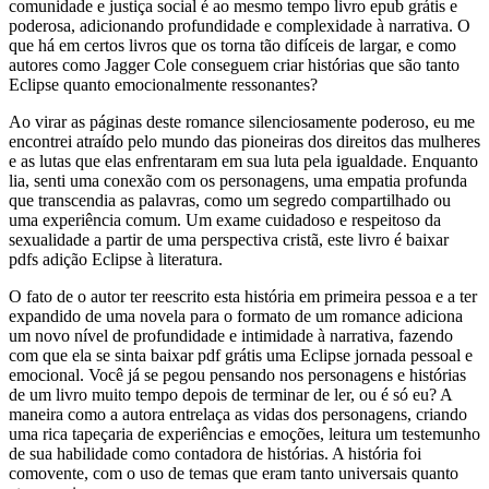
comunidade e justiça social é ao mesmo tempo livro epub grátis e
poderosa, adicionando profundidade e complexidade à narrativa. O
que há em certos livros que os torna tão difíceis de largar, e como
autores como Jagger Cole conseguem criar histórias que são tanto
Eclipse quanto emocionalmente ressonantes?
Ao virar as páginas deste romance silenciosamente poderoso, eu me
encontrei atraído pelo mundo das pioneiras dos direitos das mulheres
e as lutas que elas enfrentaram em sua luta pela igualdade. Enquanto
lia, senti uma conexão com os personagens, uma empatia profunda
que transcendia as palavras, como um segredo compartilhado ou
uma experiência comum. Um exame cuidadoso e respeitoso da
sexualidade a partir de uma perspectiva cristã, este livro é baixar
pdfs adição Eclipse à literatura.
O fato de o autor ter reescrito esta história em primeira pessoa e a ter
expandido de uma novela para o formato de um romance adiciona
um novo nível de profundidade e intimidade à narrativa, fazendo
com que ela se sinta baixar pdf grátis uma Eclipse jornada pessoal e
emocional. Você já se pegou pensando nos personagens e histórias
de um livro muito tempo depois de terminar de ler, ou é só eu? A
maneira como a autora entrelaça as vidas dos personagens, criando
uma rica tapeçaria de experiências e emoções, leitura um testemunho
de sua habilidade como contadora de histórias. A história foi
comovente, com o uso de temas que eram tanto universais quanto