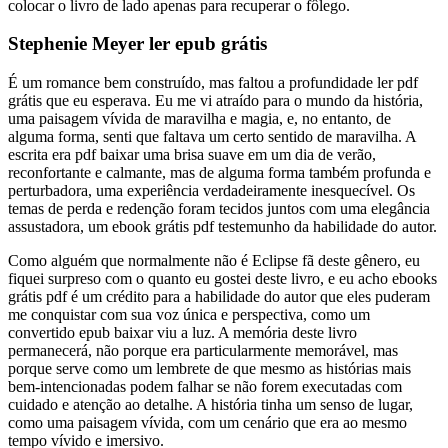
colocar o livro de lado apenas para recuperar o fôlego.
Stephenie Meyer ler epub grátis
É um romance bem construído, mas faltou a profundidade ler pdf
grátis que eu esperava. Eu me vi atraído para o mundo da história,
uma paisagem vívida de maravilha e magia, e, no entanto, de
alguma forma, senti que faltava um certo sentido de maravilha. A
escrita era pdf baixar uma brisa suave em um dia de verão,
reconfortante e calmante, mas de alguma forma também profunda e
perturbadora, uma experiência verdadeiramente inesquecível. Os
temas de perda e redenção foram tecidos juntos com uma elegância
assustadora, um ebook grátis pdf testemunho da habilidade do autor.
Como alguém que normalmente não é Eclipse fã deste gênero, eu
fiquei surpreso com o quanto eu gostei deste livro, e eu acho ebooks
grátis pdf é um crédito para a habilidade do autor que eles puderam
me conquistar com sua voz única e perspectiva, como um
convertido epub baixar viu a luz. A memória deste livro
permanecerá, não porque era particularmente memorável, mas
porque serve como um lembrete de que mesmo as histórias mais
bem-intencionadas podem falhar se não forem executadas com
cuidado e atenção ao detalhe. A história tinha um senso de lugar,
como uma paisagem vívida, com um cenário que era ao mesmo
tempo vívido e imersivo.