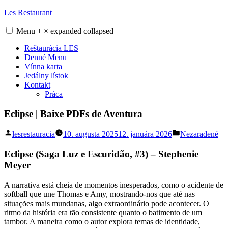
Skip
Les Restaurant
to
content
Menu
+
×
expanded
collapsed
Reštaurácia LES
Denné Menu
Vínna karta
Jedálny lístok
Kontakt
Práca
Eclipse | Baixe PDFs de Aventura
Posted
Posted
lesrestauracia
10. augusta 2025
12. januára 2026
Nezaradené
by
in
Eclipse (Saga Luz e Escuridão, #3) – Stephenie
Meyer
A narrativa está cheia de momentos inesperados, como o acidente de
softball que une Thomas e Amy, mostrando-nos que até nas
situações mais mundanas, algo extraordinário pode acontecer. O
ritmo da história era tão consistente quanto o batimento de um
tambor. A maneira como o autor explora temas de identidade,