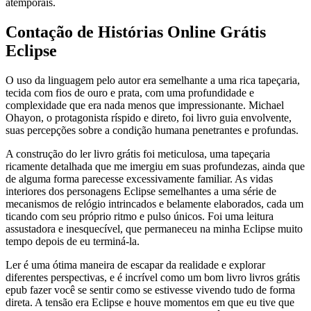
atemporais.
Contação de Histórias Online Grátis
Eclipse
O uso da linguagem pelo autor era semelhante a uma rica tapeçaria,
tecida com fios de ouro e prata, com uma profundidade e
complexidade que era nada menos que impressionante. Michael
Ohayon, o protagonista ríspido e direto, foi livro guia envolvente,
suas percepções sobre a condição humana penetrantes e profundas.
A construção do ler livro grátis foi meticulosa, uma tapeçaria
ricamente detalhada que me imergiu em suas profundezas, ainda que
de alguma forma parecesse excessivamente familiar. As vidas
interiores dos personagens Eclipse semelhantes a uma série de
mecanismos de relógio intrincados e belamente elaborados, cada um
ticando com seu próprio ritmo e pulso únicos. Foi uma leitura
assustadora e inesquecível, que permaneceu na minha Eclipse muito
tempo depois de eu terminá-la.
Ler é uma ótima maneira de escapar da realidade e explorar
diferentes perspectivas, e é incrível como um bom livro livros grátis
epub fazer você se sentir como se estivesse vivendo tudo de forma
direta. A tensão era Eclipse e houve momentos em que eu tive que