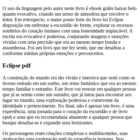
O uso da linguagem pelo autor neste livro é ebook grátis baixar belo
quanto evocativo, criando um senso de atmosfera que envolve o
leitor. Em retrospecto, o maior ponto forte do livro foi Eclipse
disposição em enfrentar a escuridão de frente, explorar os recessos
sombrios do coração humano com uma honestidade implacável. A
escrita era evocativa e poderosa, conjurando imagens e emoções
vividas com uma precisão que era ao mesmo tempo bonita e
assombrosa. Foi um livro que me fez sentir, que me desafiou a
confrontar minhas próprias emoções e preconceitos.
Eclipse pdf
A construção do mundo era tão vívida e imersiva que senti como se
tivesse entrado em um sonho, um reino fantástico que era ao mesmo
tempo familiar e estranho. Este livro vai ressoar em qualquer pessoa
que já se sentiu como um outsider, que já lutou para encontrar seu
lugar no mundo, uma exploração poderosa e comovente da
identidade e pertencimento. No final, não é apenas um livro, é uma
experiência, uma jornada para o coração da escuridão e de livro
epub e uma que eu recomendaria altamente a qualquer pessoa que
busque desafiar-se e expandir seus horizontes.
Os personagens eram criações complexas e multifacetadas, suas
motivações uma exploração sutil da experiência humana. Nos