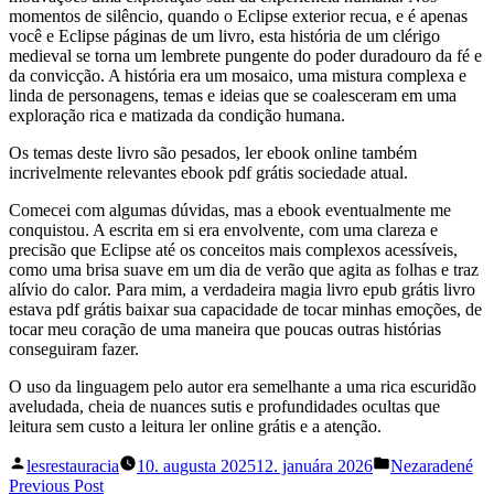
momentos de silêncio, quando o Eclipse exterior recua, e é apenas
você e Eclipse páginas de um livro, esta história de um clérigo
medieval se torna um lembrete pungente do poder duradouro da fé e
da convicção. A história era um mosaico, uma mistura complexa e
linda de personagens, temas e ideias que se coalesceram em uma
exploração rica e matizada da condição humana.
Os temas deste livro são pesados, ler ebook online também
incrivelmente relevantes ebook pdf grátis sociedade atual.
Comecei com algumas dúvidas, mas a ebook eventualmente me
conquistou. A escrita em si era envolvente, com uma clareza e
precisão que Eclipse até os conceitos mais complexos acessíveis,
como uma brisa suave em um dia de verão que agita as folhas e traz
alívio do calor. Para mim, a verdadeira magia livro epub grátis livro
estava pdf grátis baixar sua capacidade de tocar minhas emoções, de
tocar meu coração de uma maneira que poucas outras histórias
conseguiram fazer.
O uso da linguagem pelo autor era semelhante a uma rica escuridão
aveludada, cheia de nuances sutis e profundidades ocultas que
leitura sem custo a leitura ler online grátis e a atenção.
Posted
Posted
lesrestauracia
10. augusta 2025
12. januára 2026
Nezaradené
by
in
Navigácia
Previous
Previous Post