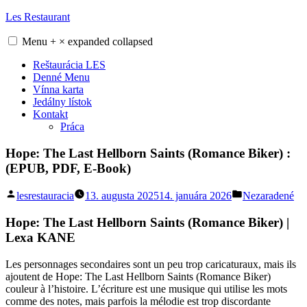
Skip
Les Restaurant
to
content
Menu
+
×
expanded
collapsed
Reštaurácia LES
Denné Menu
Vínna karta
Jedálny lístok
Kontakt
Práca
Hope: The Last Hellborn Saints (Romance Biker) :
(EPUB, PDF, E-Book)
Posted
Posted
lesrestauracia
13. augusta 2025
14. januára 2026
Nezaradené
by
in
Hope: The Last Hellborn Saints (Romance Biker) |
Lexa KANE
Les personnages secondaires sont un peu trop caricaturaux, mais ils
ajoutent de Hope: The Last Hellborn Saints (Romance Biker)
couleur à l’histoire. L’écriture est une musique qui utilise les mots
comme des notes, mais parfois la mélodie est trop discordante