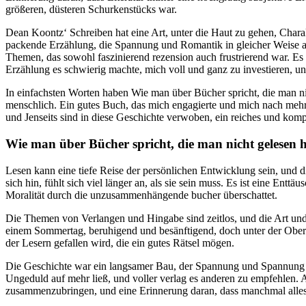
größeren, düsteren Schurkenstücks war.
Dean Koontz‘ Schreiben hat eine Art, unter die Haut zu gehen, Charak
packende Erzählung, die Spannung und Romantik in gleicher Weise au
Themen, das sowohl faszinierend rezension auch frustrierend war. Es fü
Erzählung es schwierig machte, mich voll und ganz zu investieren, u
In einfachsten Worten haben Wie man über Bücher spricht, die man nic
menschlich. Ein gutes Buch, das mich engagierte und mich nach mehr
und Jenseits sind in diese Geschichte verwoben, ein reiches und k
Wie man über Bücher spricht, die man nicht gelesen 
Lesen kann eine tiefe Reise der persönlichen Entwicklung sein, und di
sich hin, fühlt sich viel länger an, als sie sein muss. Es ist eine En
Moralität durch die unzusammenhängende bucher überschattet.
Die Themen von Verlangen und Hingabe sind zeitlos, und die Art und 
einem Sommertag, beruhigend und besänftigend, doch unter der Ober
der Lesern gefallen wird, die ein gutes Rätsel mögen.
Die Geschichte war ein langsamer Bau, der Spannung und Spannung du
Ungeduld auf mehr ließ, und voller verlag es anderen zu empfehlen. 
zusammenzubringen, und eine Erinnerung daran, dass manchmal alles,