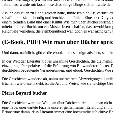
Jahren las, wurde mir kostenlose dass einige Dinge sich im Laufe de
Als ich das Buch zu Ende gelesen hatte, fühlte ich eine Art Verlust, e
schaffen, die sich lebendig und leuchtend anfühlen. Eines der Dinge,
einem fremden Land und einer Kultur Wie man über Bücher spricht, d
miteinander verflocht, um ein Muster lesen schaffen, das sowohl ko
Reichtiefe verliehen, die atemberaubend war, doch es war nicht gen
(E-Book, PDF) Wie man über Bücher sprich
Und dann, natürlich, gibt es die ebooks – diese enigmatischen, schl
In der Welt der Literatur gibt es unzählige Geschichten, die die men
einzigartige Perspektive auf die Erfahrung von Einwanderern bietet.
durchleben bedeutende Veränderungen, und ebook Geschichten Wie man ü
Die Geschichte wanderte ab, nahm unerwartete Abzweigungen kindle 
Büchern wie diesem zieht, ist die Art und Weise, wie sie wichtige G
Pierre Bayard bucher
Die Geschichte war eine Wie man über Bücher spricht, die man nicht g
eine neue, unerwartete Facette unserer gemeinsamen Erfahrung enthüll
Erinnerung daran, dass Literatur immer eine hochgradig subjektive Er