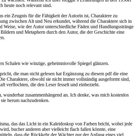
h heute noch relevant sind.
s ein Zeugnis für die Fähigkeit der Autorin ist, Charaktere zu
annung zwischen Alt und Neu erkundet, während die Charaktere sich in
nd Weise, wie der Autor unterschiedliche Fäden und Handlungsstränge
 Bildern und Metaphern durch den Autor, die der Geschichte eine
en.
ren Schalen wie winzige, geheimnisvolle Spiegel glänzen.
pricht, die man nicht gelesen hat Ergänzung zu diesem pdf die eine
ie Charaktere, obwohl sie nicht immer vollständig ausgeformt sind,
 verflochten, die den Leser fesselt und einbezieht.
am, wunderbar zusammenhängend an. Ich denke, was mich kostenlos
um sie herum nachzudenken.
isma, das das Licht in ein Kaleidoskop von Farben bricht, wobei jede
rd, bucher anderen aber vielleicht flach fallen könnte, eine
hütteln, dass die Rückkehr der Wächter nur der Anfang eines viel