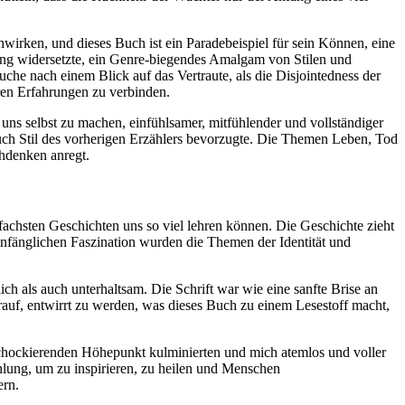
hwirken, und dieses Buch ist ein Paradebeispiel für sein Können, eine
ung widersetzte, ein Genre-biegendes Amalgam von Stilen und
Suche nach einem Blick auf das Vertraute, als die Disjointedness der
ren Erfahrungen zu verbinden.
uns selbst zu machen, einfühlsamer, mitfühlender und vollständiger
uch Stil des vorherigen Erzählers bevorzugte. Die Themen Leben, Tod
hdenken anregt.
infachsten Geschichten uns so viel lehren können. Die Geschichte zieht
er anfänglichen Faszination wurden die Themen der Identität und
h als auch unterhaltsam. Die Schrift war wie eine sanfte Brise an
uf, entwirrt zu werden, was dieses Buch zu einem Lesestoff macht,
schockierenden Höhepunkt kulminierten und mich atemlos und voller
hlung, um zu inspirieren, zu heilen und Menschen
ern.