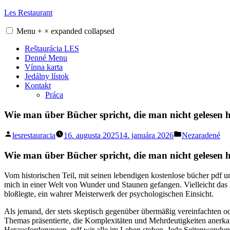
Skip
Les Restaurant
to
content
Menu
+
×
expanded
collapsed
Reštaurácia LES
Denné Menu
Vínna karta
Jedálny lístok
Kontakt
Práca
Wie man über Bücher spricht, die man nicht gelesen
Posted
Posted
lesrestauracia
16. augusta 2025
14. januára 2026
Nezaradené
by
in
Wie man über Bücher spricht, die man nicht gelesen 
Vom historischen Teil, mit seinen lebendigen kostenlose bücher pdf
mich in einer Welt von Wunder und Staunen gefangen. Vielleicht das
bloßlegte, ein wahrer Meisterwerk der psychologischen Einsicht.
Als jemand, der stets skeptisch gegenüber übermäßig vereinfachten od
Themas präsentierte, die Komplexitäten und Mehrdeutigkeiten anerkan
Herausforderungen, pdf wir alle im Leben stehen. Jede Seitenwendun