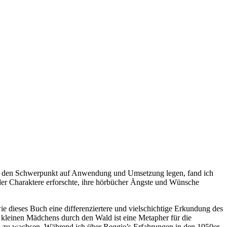
 die den Schwerpunkt auf Anwendung und Umsetzung legen, fand ich
der Charaktere erforschte, ihre hörbücher Ängste und Wünsche
ie dieses Buch eine differenziertere und vielschichtige Erkundung des
 kleinen Mädchens durch den Wald ist eine Metapher für die
e, zu wachsen. Während ich über Reggie’s Erfahrungen in den 1950er