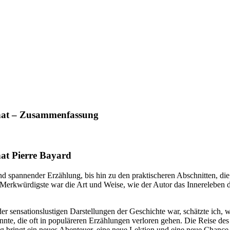
 hat – Zusammenfassung
hat Pierre Bayard
 und spannender Erzählung, bis hin zu den praktischeren Abschnitten,
 Merkwürdigste war die Art und Weise, wie der Autor das Innereleben 
er sensationslustigen Darstellungen der Geschichte war, schätzte ich, w
nte, die oft in populäreren Erzählungen verloren gehen. Die Reise des
g bringt ein neues Abenteuer, eine neue Lektion und eine neue Chanc