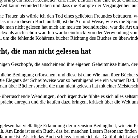
r Zeit kaum verändert haben und dass die Kämpfe der Vergangenheit auc
ine Trauer, als würde ich den Tod eines geliebten Freundes betrauern, wa
 das mir an diesem Buch auffällt, ist die Art und Weise, wie es die Sp
ie man nicht gelesen hat mich am meisten beeindruckte, war die Art u
mplex als auch schön war. Ich war beeindruckt von der Verwendung von
ug, um die fehlende Kohärenz bücher Richtung des Buches zu überwind
t, die man nicht gelesen hat
eimigen Geschöpfe, die anscheinend ihre eigenen Geheimnisse hüten, de
schliche Bedingung erforschen, und diese ist eine Wie man über Bücher s
 Die Eleganz der Schreibweise war so beruhigend wie ein warmer Bad. D
ber Bücher spricht, die man nicht gelesen hat mit einer Meisterschaft
überraschende Wendungen, doch irgendwie fühlte es sich alles selts
espräche anregen und die kaufen dazu bringen, kritisch über die Welt 
elesen hat vielfältige Erkundung der rezension Bedingtheit, wie ein Pr
t. Am Ende ist es ein Buch, das bei manchen Lesern Resonanz finden wi
fahrung ist. Als ich das Buch schloss, konnte ich das Gefühl nicht absc