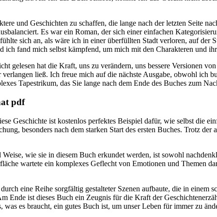
tere und Geschichten zu schaffen, die lange nach der letzten Seite nac
sbalanciert. Es war ein Roman, der sich einer einfachen Kategorisier
hlte sich an, als wäre ich in einer überfüllten Stadt verloren, auf der 
nd ich fand mich selbst kämpfend, um mich mit den Charakteren und ih
ht gelesen hat die Kraft, uns zu verändern, uns bessere Versionen von 
 verlangen ließ. Ich freue mich auf die nächste Ausgabe, obwohl ich b
omplexes Tapestrikum, das Sie lange nach dem Ende des Buches zum Nac
hat pdf
ese Geschichte ist kostenlos perfektes Beispiel dafür, wie selbst die e
ttäuschung, besonders nach dem starken Start des ersten Buches. Trotz d
Weise, wie sie in diesem Buch erkundet werden, ist sowohl nachdenklic
fläche wartete ein komplexes Geflecht von Emotionen und Themen dara
rch eine Reihe sorgfältig gestalteter Szenen aufbaute, die in einem 
Am Ende ist dieses Buch ein Zeugnis für die Kraft der Geschichtenerzä
 was es braucht, ein gutes Buch ist, um unser Leben für immer zu änd