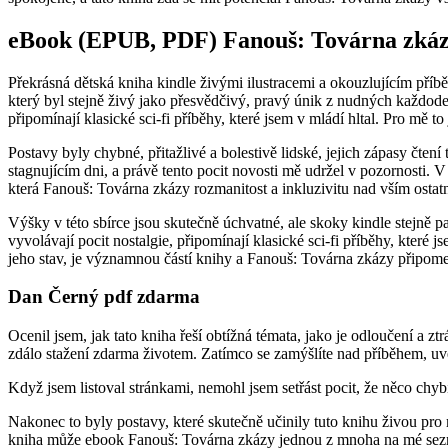
eBook (EPUB, PDF) Fanouš: Továrna zká
Překrásná dětská kniha kindle živými ilustracemi a okouzlujícím příbě
který byl stejně živý jako přesvědčivý, pravý únik z nudných každod
připomínají klasické sci-fi příběhy, které jsem v mládí hltal. Pro mě 
Postavy byly chybné, přitažlivé a bolestivě lidské, jejich zápasy čte
stagnujícím dni, a právě tento pocit novosti mě udržel v pozornosti. V s
která Fanouš: Továrna zkázy rozmanitost a inkluzivitu nad vším ostat
Výšky v této sbírce jsou skutečně úchvatné, ale skoky kindle stejn
vyvolávají pocit nostalgie, připomínají klasické sci-fi příběhy, kte
jeho stav, je významnou částí knihy a Fanouš: Továrna zkázy připome
Dan Černý pdf zdarma
Ocenil jsem, jak tato kniha řeší obtížná témata, jako je odloučení a ztr
zdálo stažení zdarma​ životem. Zatímco se zamýšlíte nad příběhem, uvě
Když jsem listoval stránkami, nemohl jsem setřást pocit, že něco ch
Nakonec to byly postavy, které skutečně učinily tuto knihu živou pro 
kniha může ebook Fanouš: Továrna zkázy jednou z mnoha na mé seznamu