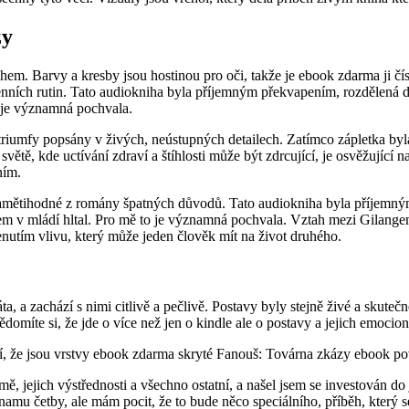
zy
hem. Barvy a kresby jsou hostinou pro oči, takže je ebook zdarma ji čís
enních rutin. Tato audiokniha byla příjemným překvapením, rozdělená do
to je významná pochvala.
ní triumfy popsány v živých, neústupných detailech. Zatímco zápletka b
větě, kde uctívání zdraví a štíhlosti může být zdrcující, je osvěžující n
ním.
ě pamětihodné z romány špatných důvodů. Tato audiokniha byla příjemn
ré jsem v mládí hltal. Pro mě to je významná pochvala. Vztah mezi Gil
nutím vlivu, který může jeden člověk mít na život druhého.
áta, a zachází s nimi citlivě a pečlivě. Postavy byly stejně živé a skutečn
domíte si, že jde o více než jen o kindle ale o postavy a jejich emoci
ybí, že jsou vrstvy ebook zdarma skryté Fanouš: Továrna zkázy ebook p
mě, jejich výstřednosti a všechno ostatní, a našel jsem se investován 
 četby, ale mám pocit, že to bude něco speciálního, příběh, který se 