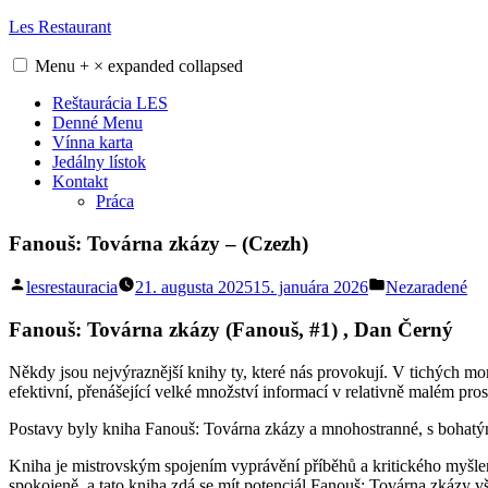
Skip
Les Restaurant
to
content
Menu
+
×
expanded
collapsed
Reštaurácia LES
Denné Menu
Vínna karta
Jedálny lístok
Kontakt
Práca
Fanouš: Továrna zkázy – (Czezh)
Posted
Posted
lesrestauracia
21. augusta 2025
15. januára 2026
Nezaradené
by
in
Fanouš: Továrna zkázy (Fanouš, #1) , Dan Černý
Někdy jsou nejvýraznější knihy ty, které nás provokují. V tichých mo
efektivní, přenášející velké množství informací v relativně malém prost
Postavy byly kniha Fanouš: Továrna zkázy a mnohostranné, s bohatým 
Kniha je mistrovským spojením vyprávění příběhů a kritického myšlen
spokojeně, a tato kniha zdá se mít potenciál Fanouš: Továrna zkázy v