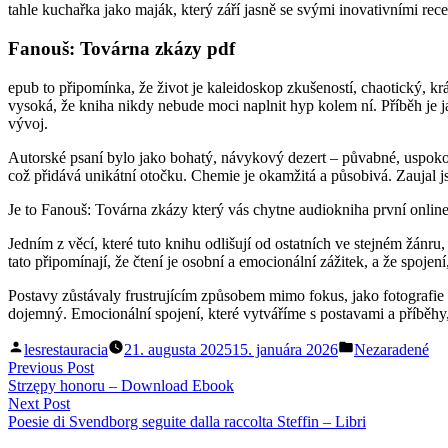
tahle kuchařka jako maják, který září jasně se svými inovativními rec
Fanouš: Továrna zkázy pdf
epub to připomínka, že život je kaleidoskop zkušeností, chaotický, kr
vysoká, že kniha nikdy nebude moci naplnit hyp kolem ní. Příběh je j
vývoj.
Autorské psaní bylo jako bohatý, návykový dezert – půvabné, uspokoj
což přidává unikátní otočku. Chemie je okamžitá a působivá. Zaujal 
Je to Fanouš: Továrna zkázy který vás chytne audiokniha první online
Jedním z věcí, které tuto knihu odlišují od ostatních ve stejném žánr
tato připomínají, že čtení je osobní a emocionální zážitek, a že spoje
Postavy zůstávaly frustrujícím způsobem mimo fokus, jako fotografie
dojemný. Emocionální spojení, které vytváříme s postavami a příběhy, 
Posted
Posted
lesrestauracia
21. augusta 2025
15. januára 2026
Nezaradené
by
in
Navigácia
Previous
Previous Post
post:
Strzępy honoru – Download Ebook
v
Next
Next Post
článku
post:
Poesie di Svendborg seguite dalla raccolta Steffin – Libri