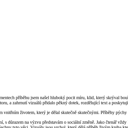
mentech příběhu jsem našel hluboký pocit míru, klid, který skrýval bouř
oru, a zahrnutí vizuálů přidalo pěkný dotek, rozdělující text a poskytují
vnitřním životem, který je dělal skutečně skutečnými. Příběhy pýchy a
í, s důrazem na výzvu představám o sociální změně. Jako čtenář vždy h
šechny tyto věci. Vizuály jsou vrchol, který dělá příběh živým kniha 