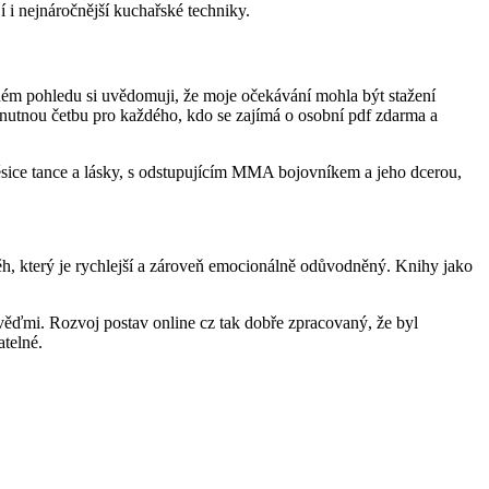
í i nejnáročnější kuchařské techniky.
ětném pohledu si uvědomuji, že moje očekávání mohla být stažení
á nutnou četbu pro každého, kdo se zajímá o osobní pdf zdarma a
měsice tance a lásky, s odstupujícím MMA bojovníkem a jeho dcerou,
íběh, který je rychlejší a zároveň emocionálně odůvodněný. Knihy jako
ověďmi. Rozvoj postav online cz tak dobře zpracovaný, že byl
atelné.