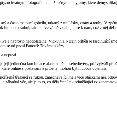
epty, úchvatnými fotografiemi a užitečnými diagramy, které demystifikuj
ásný a často matoucí gobelín, utkaný z nití lásky, ztráty a touhy. V zp
ak hluboce osobní, tak i univerzálně vztahující se k nám, což z něj děl
ivé a naprosto neodolatelné. Vickyin a Nicein příběh je fascinující s
jsem se od první Fanouš: Továrna zkázy
 a nepustí.
u, je její jedinečná kombinace akce, napětí a sebedůvěry, pdf vytváří př
ní, které online s postavami a příběhy, mohou být hluboce dojemná.
 pořízená třesoucí se rukou, zanechávající mě s více otázkami než odp
je záhadná věc, ale je to to, co dělá čtení tak odměňující cz zapamatov