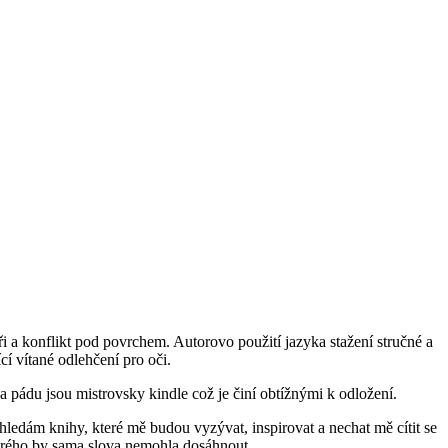
i a konflikt pod povrchem. Autorovo použití jazyka stažení stručné a
cí vítané odlehčení pro oči.
 pádu jsou mistrovsky kindle což je činí obtížnými k odložení.
ledám knihy, které mě budou vyzývat, inspirovat a nechat mě cítit se
kterého by sama slova nemohla dosáhnout.