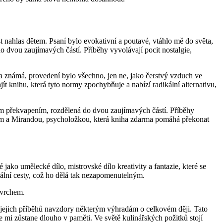
t nahlas dětem. Psaní bylo evokativní a poutavé, vtáhlo mě do světa,
 dvou zaujímavých částí. Příběhy vyvolávají pocit nostalgie,
yla známá, provedení bylo všechno, jen ne, jako čerstvý vzduch ve
ajít knihu, která tyto normy zpochybňuje a nabízí radikální alternativu,
ým překvapením, rozdělená do dvou zaujímavých částí. Příběhy
angem a Mirandou, psycholožkou, která kniha zdarma pomáhá překonat
é jako umělecké dílo, mistrovské dílo kreativity a fantazie, které se
onální cesty, což ho dělá tak nezapomenutelným.
ovrchem.
do jejich příběhů navzdory některým výhradám o celkovém ději. Tato
mi zůstane dlouho v paměti. Ve světě kulinářských požitků stojí