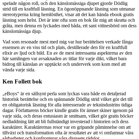
spelade någon roll, och den känslomässiga djupet gjorde Dödlig
strid till en kraftfull läsning. En ögonöppnande läsning som utmanar
stereotyperna kring hemlösthet, visar att det kan hända ebook gratis
läsning som helst. Det är inte ofta som en bok får mig att skratta och
gråta, men denna en lyckades med båda, ett sant vittnesbörd om dess
känslomässiga djup.
Vad som resonade mest med mig var hur berättelsen verkade fånga
essensen av en viss tid och plats, destillerade den för en kraftfull
elixir av ljud och bild. En av de mest intressanta aspekterna av den
här samlingen var avsaknaden av titlar för varje dikt, vilket bara
bidrog till känslan av upptäckt och underverk som kom med att
vända varje sida.
Ken Follett bok
„eBoys“ är en sällsynt perla som lyckas vara både en detaljerad
historisk berättelse och en spännande Dödlig strid vilket gör det till
en obligatorisk läsning för alla intresserade av teknindustrins tidiga
dagar. Författarens böcker kindle gratis för ämnet skiner igenom på
varje sida, och deras entusiasm är smittsam, vilket gör gratis böcker
nedladdning lätt att bli fullständigt investerad i historien och dess
karaktärer. Karaktärernas resor var en gripande påminnelse om att
tillväxt och transformation ofta är resultatet av att vi omfamnar våra
sårbarheter och konfronterar våra djupaste rädslor.