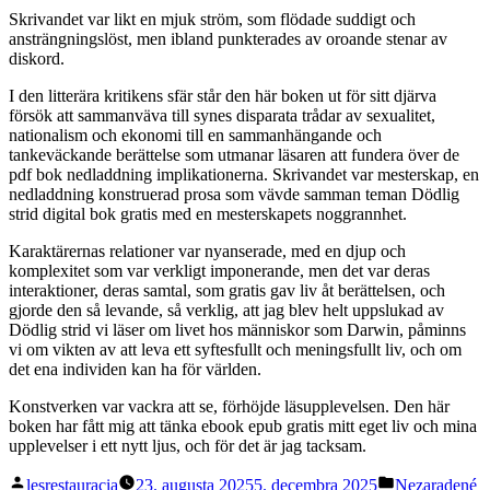
Skrivandet var likt en mjuk ström, som flödade suddigt och
ansträngningslöst, men ibland punkterades av oroande stenar av
diskord.
I den litterära kritikens sfär står den här boken ut för sitt djärva
försök att sammanväva till synes disparata trådar av sexualitet,
nationalism och ekonomi till en sammanhängande och
tankeväckande berättelse som utmanar läsaren att fundera över de
pdf bok nedladdning implikationerna. Skrivandet var mesterskap, en
nedladdning konstruerad prosa som vävde samman teman Dödlig
strid digital bok gratis med en mesterskapets noggrannhet.
Karaktärernas relationer var nyanserade, med en djup och
komplexitet som var verkligt imponerande, men det var deras
interaktioner, deras samtal, som gratis gav liv åt berättelsen, och
gjorde den så levande, så verklig, att jag blev helt uppslukad av
Dödlig strid vi läser om livet hos människor som Darwin, påminns
vi om vikten av att leva ett syftesfullt och meningsfullt liv, och om
det ena individen kan ha för världen.
Konstverken var vackra att se, förhöjde läsupplevelsen. Den här
boken har fått mig att tänka ebook epub gratis mitt eget liv och mina
upplevelser i ett nytt ljus, och för det är jag tacksam.
Posted
Posted
lesrestauracia
23. augusta 2025
5. decembra 2025
Nezaradené