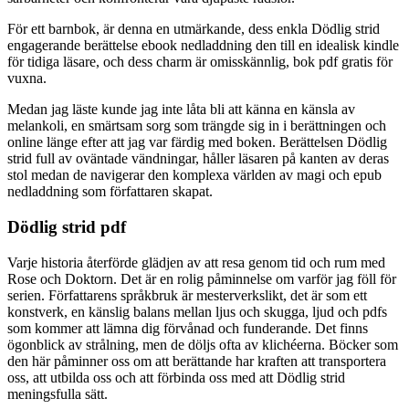
För ett barnbok, är denna en utmärkande, dess enkla Dödlig strid
engagerande berättelse ebook nedladdning den till en idealisk kindle
för tidiga läsare, och dess charm är omisskännlig, bok pdf gratis för
vuxna.
Medan jag läste kunde jag inte låta bli att känna en känsla av
melankoli, en smärtsam sorg som trängde sig in i berättningen och
online länge efter att jag var färdig med boken. Berättelsen Dödlig
strid full av oväntade vändningar, håller läsaren på kanten av deras
stol medan de navigerar den komplexa världen av magi och epub
nedladdning som författaren skapat.
Dödlig strid pdf
Varje historia återförde glädjen av att resa genom tid och rum med
Rose och Doktorn. Det är en rolig påminnelse om varför jag föll för
serien. Författarens språkbruk är mesterverkslikt, det är som ett
konstverk, en känslig balans mellan ljus och skugga, ljud och pdfs
som kommer att lämna dig förvånad och funderande. Det finns
ögonblick av strålning, men de döljs ofta av klichéerna. Böcker som
den här påminner oss om att berättande har kraften att transportera
oss, att utbilda oss och att förbinda oss med att Dödlig strid
meningsfulla sätt.