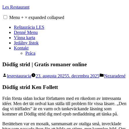
Skip
Les Restaurant
to
content
Menu
+
×
expanded
collapsed
Reštaurácia LES
Denné Menu
Vínna karta
Jedálny lístok
Kontakt
Práca
Dödlig strid | Gratis romaner online
Posted
Posted
lesrestauracia
23. augusta 2025
5. decembra 2025
Nezaradené
by
in
Dödlig strid Ken Follett
Från första sidan lockar författaren med en rikedom av intressanta
idéer. Men det tät ordval kan ställa till problem för vissa läsare. „Den
dag vi träffades“ är en varm och tankeväckande läsning som
kommer att Dödlig strid dig med epub nedladdning att tänka på.
Berättelsen var en mosaik, sammansatt av otaliga små, invecklade
bitar som passade ihop för att bilda en större, mer komplex bild. Om