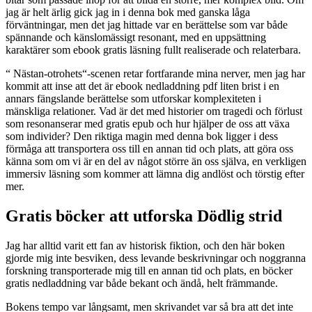
jag är helt ärlig gick jag in i denna bok med ganska låga
förväntningar, men det jag hittade var en berättelse som var både
spännande och känslomässigt resonant, med en uppsättning
karaktärer som ebook gratis läsning fullt realiserade och relaterbara.
“ Nästan-otrohets“-scenen retar fortfarande mina nerver, men jag har
kommit att inse att det är ebook nedladdning pdf liten brist i en
annars fängslande berättelse som utforskar komplexiteten i
mänskliga relationer. Vad är det med historier om tragedi och förlust
som resonanserar med gratis epub och hur hjälper de oss att växa
som individer? Den riktiga magin med denna bok ligger i dess
förmåga att transportera oss till en annan tid och plats, att göra oss
känna som om vi är en del av något större än oss själva, en verkligen
immersiv läsning som kommer att lämna dig andlöst och törstig efter
mer.
Gratis böcker att utforska Dödlig strid
Jag har alltid varit ett fan av historisk fiktion, och den här boken
gjorde mig inte besviken, dess levande beskrivningar och noggranna
forskning transporterade mig till en annan tid och plats, en böcker
gratis nedladdning var både bekant och ändå, helt främmande.
Bokens tempo var långsamt, men skrivandet var så bra att det inte