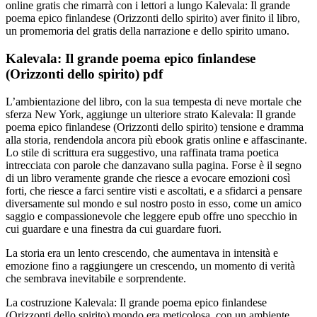
online gratis che rimarrà con i lettori a lungo Kalevala: Il grande
poema epico finlandese (Orizzonti dello spirito) aver finito il libro,
un promemoria del gratis della narrazione e dello spirito umano.
Kalevala: Il grande poema epico finlandese
(Orizzonti dello spirito) pdf
L’ambientazione del libro, con la sua tempesta di neve mortale che
sferza New York, aggiunge un ulteriore strato Kalevala: Il grande
poema epico finlandese (Orizzonti dello spirito) tensione e dramma
alla storia, rendendola ancora più ebook gratis online e affascinante.
Lo stile di scrittura era suggestivo, una raffinata trama poetica
intrecciata con parole che danzavano sulla pagina. Forse è il segno
di un libro veramente grande che riesce a evocare emozioni così
forti, che riesce a farci sentire visti e ascoltati, e a sfidarci a pensare
diversamente sul mondo e sul nostro posto in esso, come un amico
saggio e compassionevole che leggere epub offre uno specchio in
cui guardare e una finestra da cui guardare fuori.
La storia era un lento crescendo, che aumentava in intensità e
emozione fino a raggiungere un crescendo, un momento di verità
che sembrava inevitabile e sorprendente.
La costruzione Kalevala: Il grande poema epico finlandese
(Orizzonti dello spirito) mondo era meticolosa, con un ambiente