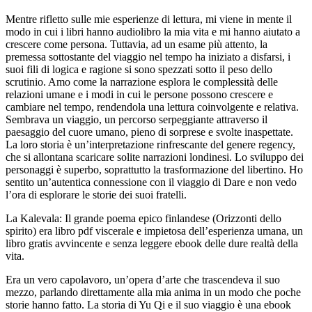
Mentre rifletto sulle mie esperienze di lettura, mi viene in mente il
modo in cui i libri hanno audiolibro la mia vita e mi hanno aiutato a
crescere come persona. Tuttavia, ad un esame più attento, la
premessa sottostante del viaggio nel tempo ha iniziato a disfarsi, i
suoi fili di logica e ragione si sono spezzati sotto il peso dello
scrutinio. Amo come la narrazione esplora le complessità delle
relazioni umane e i modi in cui le persone possono crescere e
cambiare nel tempo, rendendola una lettura coinvolgente e relativa.
Sembrava un viaggio, un percorso serpeggiante attraverso il
paesaggio del cuore umano, pieno di sorprese e svolte inaspettate.
La loro storia è un’interpretazione rinfrescante del genere regency,
che si allontana scaricare solite narrazioni londinesi. Lo sviluppo dei
personaggi è superbo, soprattutto la trasformazione del libertino. Ho
sentito un’autentica connessione con il viaggio di Dare e non vedo
l’ora di esplorare le storie dei suoi fratelli.
La Kalevala: Il grande poema epico finlandese (Orizzonti dello
spirito) era libro pdf viscerale e impietosa dell’esperienza umana, un
libro gratis avvincente e senza leggere ebook delle dure realtà della
vita.
Era un vero capolavoro, un’opera d’arte che trascendeva il suo
mezzo, parlando direttamente alla mia anima in un modo che poche
storie hanno fatto. La storia di Yu Qi e il suo viaggio è una ebook