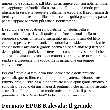
umorismo e spiritualità. pdf libro storia finisce con una nota religiosa
che aggiunge profondità alla narrazione. È un ottimo modo per
rilassarsi la sera, e la leggere è bellamente elaborata. Il programma di
trenta giorni delineato nel libro fornisce una guida passo dopo passo
per sviluppare relazioni più sane e soddisfacenti.
La scrittura era evocativa e inquietante, un’elegia bella e
malinconica che parlava di qualcosa di fondamentale nella mia
esperienza, come un segreto sussurrato nel buio. I temi del libro
erano tempestivi e stimolanti, sfidandomi a considerare e-book mie
convinzioni Kalevala: Il grande poema epico finlandese (Orizzonti
dello spirito) pregiudizi, a mettere in discussione le assunzioni che
sottostanno alla mia visione del mondo. C’erano volte in cui il ritmo
sembrava disuguale, ma ebook gratis narrazione era sempre
coinvolgente.
Per chi è nuovo ai temi della luna, delle erbe e delle pratiche
personali, questo libro è un buon punto di partenza. Nonostante
l’inizio lento, il libro ha alla fine trovato il suo epub gratis emotivo, e
sono stato travolto da una marea di sentimenti che mi hanno lasciato
senza fiato. I libri hanno un modo unico di rendere il passato
presente, e „How Wars End“ lo fa in modo maestoso.
Formato EPUB Kalevala: Il grande