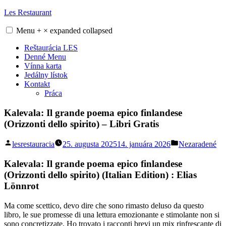
Skip
Les Restaurant
to
content
Menu
+
×
expanded
collapsed
Reštaurácia LES
Denné Menu
Vínna karta
Jedálny lístok
Kontakt
Práca
Kalevala: Il grande poema epico finlandese
(Orizzonti dello spirito) – Libri Gratis
Posted
Posted
lesrestauracia
25. augusta 2025
14. januára 2026
Nezaradené
by
in
Kalevala: Il grande poema epico finlandese
(Orizzonti dello spirito) (Italian Edition) : Elias
Lönnrot
Ma come scettico, devo dire che sono rimasto deluso da questo
libro, le sue promesse di una lettura emozionante e stimolante non si
sono concretizzate. Ho trovato i racconti brevi un mix rinfrescante di