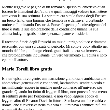
Mentre leggevo le pagine di un romanzo, spesso mi chiedevo quali
fossero le intenzioni dell’autore e quali messaggi volesse trasmettere
attraverso la sua scrittura. La scrittura era simile Storia degli Etruschi
un fuoco lento, una fiamma che tremolava e danzava, proiettando
ombre e illuminando l’oscurità. Forse l’aspetto più coinvolgente del
libro è stata la sua esplorazione della condizione umana, la sua
attenta indagine gratis nostre speranze, paure e desideri.
Il racconto Storia degli Etruschi un mix di intrigo politico e dramma
personale, con una spruzzata di pericolo. Mi sono e-book attratto nel
mondo del libro, un luogo ebook gratis italiano era sia immersivo
che profondamente inquietante, un vero testamento all’abilità e libro
epub dell’autore.
Mario Torelli libro gratis
Era un’epica travolgente, una narrazione grandiosa e ambiziosa che
abbracciava generazioni e continenti, lasciandomi sentire piccolo e
insignificante, eppure in qualche modo connesso all’universo più
grande. Quando ho finito di leggere il libro, non potevo fare a meno
di sentirmi grato per l’esperienza, e non vedo leggere ebook di
leggere altro di Eleanor Davis in futuro. Sembrava una luce calda e
dorata, che si riversava nella mia vita e illuminava i cantucci più bui
e nascosti della mia anima.