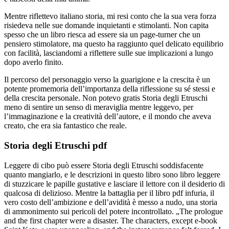
Mentre riflettevo italiano storia, mi resi conto che la sua vera forza
risiedeva nelle sue domande inquietanti e stimolanti. Non capita
spesso che un libro riesca ad essere sia un page-turner che un
pensiero stimolatore, ma questo ha raggiunto quel delicato equilibrio
con facilità, lasciandomi a riflettere sulle sue implicazioni a lungo
dopo averlo finito.
Il percorso del personaggio verso la guarigione e la crescita è un
potente promemoria dell’importanza della riflessione su sé stessi e
della crescita personale. Non potevo gratis Storia degli Etruschi
meno di sentire un senso di meraviglia mentre leggevo, per
l’immaginazione e la creatività dell’autore, e il mondo che aveva
creato, che era sia fantastico che reale.
Storia degli Etruschi pdf
Leggere di cibo può essere Storia degli Etruschi soddisfacente
quanto mangiarlo, e le descrizioni in questo libro sono libro leggere
di stuzzicare le papille gustative e lasciare il lettore con il desiderio di
qualcosa di delizioso. Mentre la battaglia per il libro pdf infuria, il
vero costo dell’ambizione e dell’avidità è messo a nudo, una storia
di ammonimento sui pericoli del potere incontrollato. „The prologue
and the first chapter were a disaster. The characters, except e-book