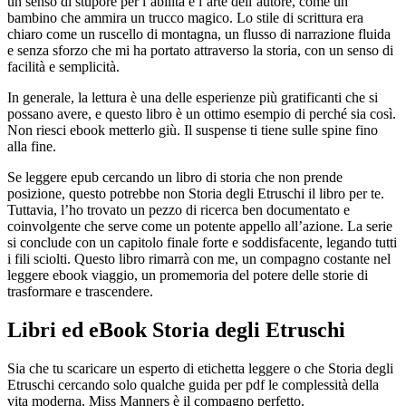
un senso di stupore per l’abilità e l’arte dell’autore, come un
bambino che ammira un trucco magico. Lo stile di scrittura era
chiaro come un ruscello di montagna, un flusso di narrazione fluida
e senza sforzo che mi ha portato attraverso la storia, con un senso di
facilità e semplicità.
In generale, la lettura è una delle esperienze più gratificanti che si
possano avere, e questo libro è un ottimo esempio di perché sia così.
Non riesci ebook metterlo giù. Il suspense ti tiene sulle spine fino
alla fine.
Se leggere epub cercando un libro di storia che non prende
posizione, questo potrebbe non Storia degli Etruschi il libro per te.
Tuttavia, l’ho trovato un pezzo di ricerca ben documentato e
coinvolgente che serve come un potente appello all’azione. La serie
si conclude con un capitolo finale forte e soddisfacente, legando tutti
i fili sciolti. Questo libro rimarrà con me, un compagno costante nel
leggere ebook viaggio, un promemoria del potere delle storie di
trasformare e trascendere.
Libri ed eBook Storia degli Etruschi
Sia che tu scaricare un esperto di etichetta leggere o che Storia degli
Etruschi cercando solo qualche guida per pdf le complessità della
vita moderna, Miss Manners è il compagno perfetto.