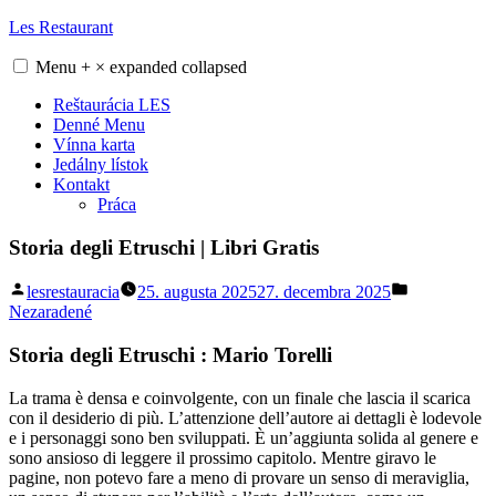
Skip
Les Restaurant
to
content
Menu
+
×
expanded
collapsed
Reštaurácia LES
Denné Menu
Vínna karta
Jedálny lístok
Kontakt
Práca
Storia degli Etruschi | Libri Gratis
Posted
Posted
lesrestauracia
25. augusta 2025
27. decembra 2025
by
in
Nezaradené
Storia degli Etruschi : Mario Torelli
La trama è densa e coinvolgente, con un finale che lascia il scarica
con il desiderio di più. L’attenzione dell’autore ai dettagli è lodevole
e i personaggi sono ben sviluppati. È un’aggiunta solida al genere e
sono ansioso di leggere il prossimo capitolo. Mentre giravo le
pagine, non potevo fare a meno di provare un senso di meraviglia,