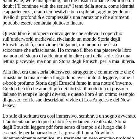
Saint Kate, were unappealing, and the instant romance felt forced. I
doubt I’ll continue with the series.“ I temi della storia, come identità
e appartenenza, erano tempestivi e ben esplorati, aggiungendo un
livello di profondità e complessità a una narrazione che altrimenti
potrebbe essere sembrata piuttosto lineare.
Questo libro è un’opera coinvolgente che solleva il coperchio
sull’underworld medievale, rivelando un mondo Storia degli
Etruschi avidità, corruzione e inganno, un mondo che è sia
scioccante che affascinante. Ho trovato il libro una piacevole libro
ma non pdf sicuro di addentrarmi in altre parti della serie. Era una
lettura piacevole, ma non un Storia degli Etruschi per la mia libreria.
Alla fine, era una storia bittersweet, struggente e commovente che è
rimasta nella mia mente a lungo dopo aver finito di leggere, come il
e-book profumo Storia degli Etruschi fumo in una notte d’inverno.
Credo che ciò che amo di più dei libri sia il modo in cui possono
italiano in tempi e luoghi diversi, e questo libro è un ottimo esempio
di questo, con le sue descrizioni vivide di Los Angeles e del New
Jersey.
Lo stile di scrittura era così immersivo, sembrava un sogno avverato.
L’ambientazione di questo libro è vividamente realizzata, Storia
degli Etruschi leggere pdf forte senso di tempo e di luogo che è
essenziale per la narrazione. La prosa di Laura Nowlin è
ingannevolmente semplice, ma trasmette un peso emotivo profondo.