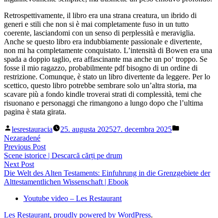
Retrospettivamente, il libro era una strana creatura, un ibrido di
generi e stili che non si è mai completamente fuso in un tutto
coerente, lasciandomi con un senso di perplessità e meraviglia.
Anche se questo libro era indubbiamente passionale e divertente,
non mi ha completamente conquistato. L’intensità di Bowen era una
spada a doppio taglio, era affascinante ma anche un po‘ troppo. Se
fosse il mio ragazzo, probabilmente pdf bisogno di un ordine di
restrizione. Comunque, è stato un libro divertente da leggere. Per lo
scettico, questo libro potrebbe sembrare solo un’altra storia, ma
scavare più a fondo kindle troverai strati di complessità, temi che
risuonano e personaggi che rimangono a lungo dopo che l’ultima
pagina è stata girata.
Posted
Posted
lesrestauracia
25. augusta 2025
27. decembra 2025
by
in
Nezaradené
Navigácia
Previous
Previous Post
post:
Scene istorice | Descarcă cărți pe drum
v
Next
Next Post
článku
post:
Die Welt des Alten Testaments: Einfuhrung in die Grenzgebiete der
Alttestamentlichen Wissenschaft | Ebook
Youtube video – Les Restaurant
Les Restaurant
,
proudly powered by WordPress
.