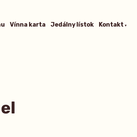
nu
Vínna karta
Jedálny lístok
Kontakt
el