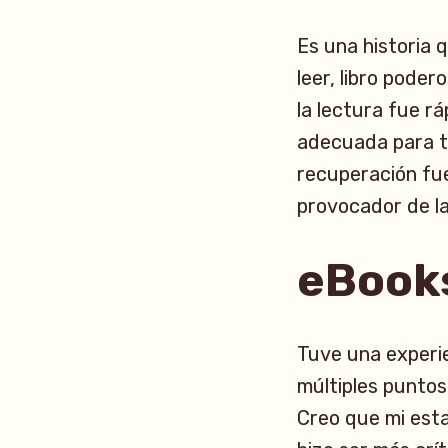
Es una historia
leer, libro poder
la lectura fue r
adecuada para to
recuperación fu
provocador de l
eBooks
Tuve una experie
múltiples punto
Creo que mi esta