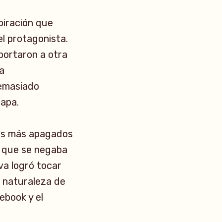
piración que
el protagonista.
portaron a otra
a
demasiado
apa.
tos más apagados
da que se negaba
va logró tocar
a naturaleza de
ebook y el