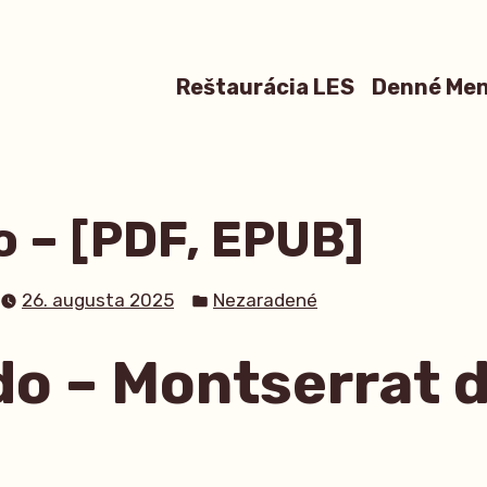
Reštaurácia LES
Denné Me
o – [PDF, EPUB]
Posted
26. augusta 2025
Nezaradené
in
do – Montserrat d