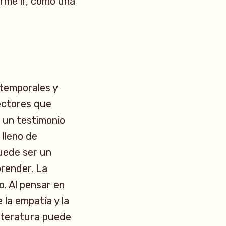
rme ir, como una
atemporales y
lectores que
e un testimonio
lleno de
puede ser un
prender. La
o. Al pensar en
 la empatía y la
literatura puede