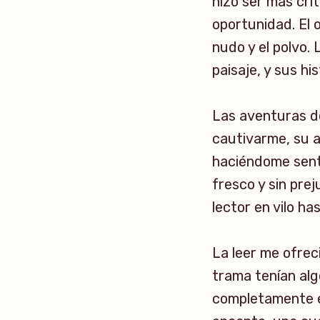
hizo ser más crí
oportunidad. El 
nudo y el polvo.
paisaje, y sus hi
Las aventuras de
cautivarme, su a
haciéndome sent
fresco y sin pre
lector en vilo ha
La leer me ofrec
trama tenían alg
completamente en 