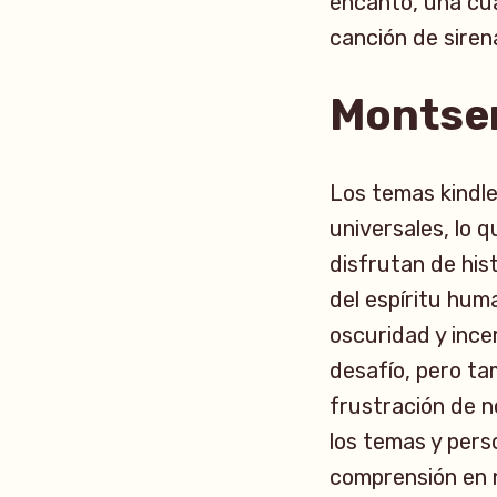
encanto, una cua
canción de siren
Montser
Los temas kindle
universales, lo 
disfrutan de his
del espíritu hu
oscuridad y ince
desafío, pero ta
frustración de n
los temas y perso
comprensión en n