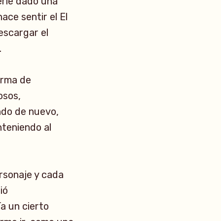
berle dado una
ace sentir el El
escargar el
.
forma de
osos,
ndo de nuevo,
nteniendo al
rsonaje y cada
ió
ía un cierto