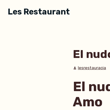
Skip
Les Restaurant
to
content
El nud
Posted
lesrestauracia
by
El nu
Amo