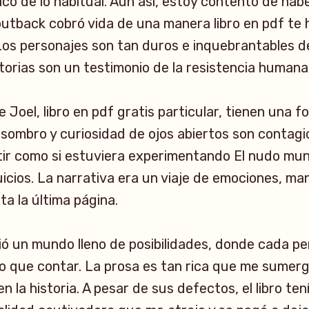
tico de lo habitual. Aun así, estoy contento de ha
outback cobró vida de una manera libro en pdf te h
 Los personajes son tan duros e inquebrantables d
storias son un testimonio de la resistencia humana
 Joel, libro en pdf gratis particular, tienen una 
sombro y curiosidad de ojos abiertos son contagi
ir como si estuviera experimentando El nudo mu
juicios. La narrativa era un viaje de emociones, ma
sta la última página.
ió un mundo lleno de posibilidades, donde cada pe
o que contar. La prosa es tan rica que me sumerg
la historia. A pesar de sus defectos, el libro ten