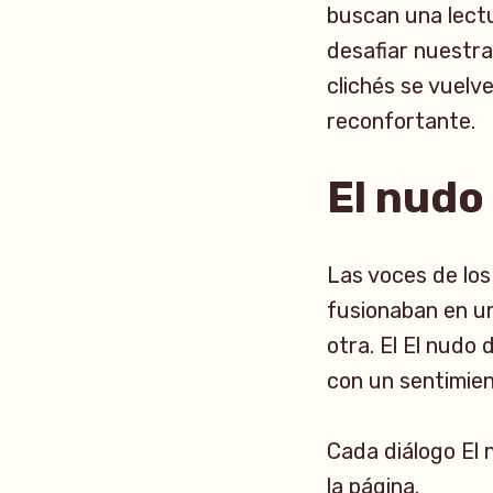
buscan una lect
desafiar nuestr
clichés se vuelv
reconfortante.
El nudo
Las voces de los
fusionaban en un
otra. El El nudo 
con un sentimie
Cada diálogo El 
la página.