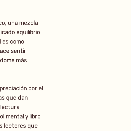
sco, una mezcla
icado equilibrio
al es como
ace sentir
éndome más
preciación por el
nas que dan
 lectura
l mental y libro
os lectores que