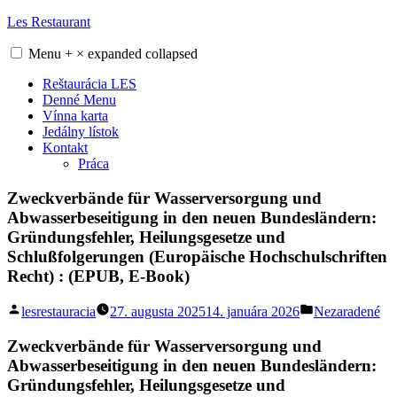
Skip
Les Restaurant
to
content
Menu
+
×
expanded
collapsed
Reštaurácia LES
Denné Menu
Vínna karta
Jedálny lístok
Kontakt
Práca
Zweckverbände für Wasserversorgung und
Abwasserbeseitigung in den neuen Bundesländern:
Gründungsfehler, Heilungsgesetze und
Schlußfolgerungen (Europäische Hochschulschriften
Recht) : (EPUB, E-Book)
Posted
Posted
lesrestauracia
27. augusta 2025
14. januára 2026
Nezaradené
by
in
Zweckverbände für Wasserversorgung und
Abwasserbeseitigung in den neuen Bundesländern:
Gründungsfehler, Heilungsgesetze und