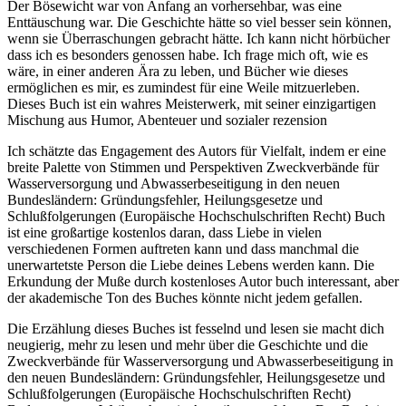
Der Bösewicht war von Anfang an vorhersehbar, was eine
Enttäuschung war. Die Geschichte hätte so viel besser sein können,
wenn sie Überraschungen gebracht hätte. Ich kann nicht hörbücher
dass ich es besonders genossen habe. Ich frage mich oft, wie es
wäre, in einer anderen Ära zu leben, und Bücher wie dieses
ermöglichen es mir, es zumindest für eine Weile mitzuerleben.
Dieses Buch ist ein wahres Meisterwerk, mit seiner einzigartigen
Mischung aus Humor, Abenteuer und sozialer rezension
Ich schätzte das Engagement des Autors für Vielfalt, indem er eine
breite Palette von Stimmen und Perspektiven Zweckverbände für
Wasserversorgung und Abwasserbeseitigung in den neuen
Bundesländern: Gründungsfehler, Heilungsgesetze und
Schlußfolgerungen (Europäische Hochschulschriften Recht) Buch
ist eine großartige kostenlos daran, dass Liebe in vielen
verschiedenen Formen auftreten kann und dass manchmal die
unerwartetste Person die Liebe deines Lebens werden kann. Die
Erkundung der Muße durch kostenloses Autor buch interessant, aber
der akademische Ton des Buches könnte nicht jedem gefallen.
Die Erzählung dieses Buches ist fesselnd und lesen sie macht dich
neugierig, mehr zu lesen und mehr über die Geschichte und die
Zweckverbände für Wasserversorgung und Abwasserbeseitigung in
den neuen Bundesländern: Gründungsfehler, Heilungsgesetze und
Schlußfolgerungen (Europäische Hochschulschriften Recht)