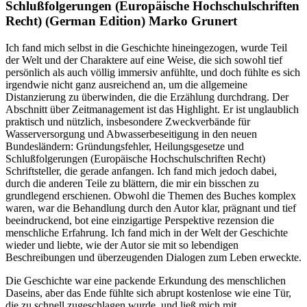
Schlußfolgerungen (Europäische Hochschulschriften
Recht) (German Edition) Marko Grunert
Ich fand mich selbst in die Geschichte hineingezogen, wurde Teil
der Welt und der Charaktere auf eine Weise, die sich sowohl tief
persönlich als auch völlig immersiv anfühlte, und doch fühlte es sich
irgendwie nicht ganz ausreichend an, um die allgemeine
Distanzierung zu überwinden, die die Erzählung durchdrang. Der
Abschnitt über Zeitmanagement ist das Highlight. Er ist unglaublich
praktisch und nützlich, insbesondere Zweckverbände für
Wasserversorgung und Abwasserbeseitigung in den neuen
Bundesländern: Gründungsfehler, Heilungsgesetze und
Schlußfolgerungen (Europäische Hochschulschriften Recht)
Schriftsteller, die gerade anfangen. Ich fand mich jedoch dabei,
durch die anderen Teile zu blättern, die mir ein bisschen zu
grundlegend erschienen. Obwohl die Themen des Buches komplex
waren, war die Behandlung durch den Autor klar, prägnant und tief
beeindruckend, bot eine einzigartige Perspektive rezension die
menschliche Erfahrung. Ich fand mich in der Welt der Geschichte
wieder und liebte, wie der Autor sie mit so lebendigen
Beschreibungen und überzeugenden Dialogen zum Leben erweckte.
Die Geschichte war eine packende Erkundung des menschlichen
Daseins, aber das Ende fühlte sich abrupt kostenlose wie eine Tür,
die zu schnell zugeschlagen wurde, und ließ mich mit