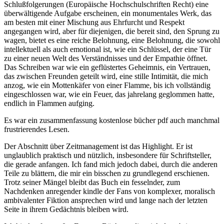
Schlußfolgerungen (Europäische Hochschulschriften Recht) eine
überwältigende Aufgabe erscheinen, ein monumentales Werk, das
am besten mit einer Mischung aus Ehrfurcht und Respekt
angegangen wird, aber für diejenigen, die bereit sind, den Sprung zu
wagen, bietet es eine reiche Belohnung, eine Belohnung, die sowohl
intellektuell als auch emotional ist, wie ein Schlüssel, der eine Tür
zu einer neuen Welt des Verständnisses und der Empathie öffnet.
Das Schreiben war wie ein geflüstertes Geheimnis, ein Vertrauen,
das zwischen Freunden geteilt wird, eine stille Intimität, die mich
anzog, wie ein Mottenkäfer von einer Flamme, bis ich vollständig
eingeschlossen war, wie ein Feuer, das jahrelang geglommen hatte,
endlich in Flammen aufging.
Es war ein zusammenfassung kostenlose bücher pdf auch manchmal
frustrierendes Lesen.
Der Abschnitt über Zeitmanagement ist das Highlight. Er ist
unglaublich praktisch und nützlich, insbesondere für Schriftsteller,
die gerade anfangen. Ich fand mich jedoch dabei, durch die anderen
Teile zu blättern, die mir ein bisschen zu grundlegend erschienen.
Trotz seiner Mängel bleibt das Buch ein fesselnder, zum
Nachdenken anregender kindle der Fans von komplexer, moralisch
ambivalenter Fiktion ansprechen wird und lange nach der letzten
Seite in ihrem Gedächtnis bleiben wird.