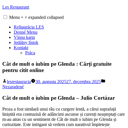
Skip
Les Restaurant
to
content
Menu
+
×
expanded
collapsed
Reštaurácia LES
Denné Menu
Vínna karta
Jedálny lístok
Kontakt
Práca
Cât de mult o iubim pe Glenda : Cărți gratuite
pentru citit online
Posted
Posted
lesrestauracia
30. augusta 2025
27. decembra 2025
by
in
Nezaradené
Cât de mult o iubim pe Glenda – Julio Cortázar
Proza a fost similară unui râu cu curgere lentă, a cărui suprafață
liniștită era contrazisă de adâncimi ascunse și curenți neașteptați care
m-au atras cu un sentiment de Cât de mult o iubim pe Glenda și
curiozitate. Este intrigant să vedem cum narativul împletește