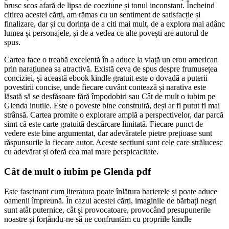
brusc scos afară de lipsa de coeziune și tonul inconstant. Încheind
citirea acestei cărți, am rămas cu un sentiment de satisfacție și
finalizare, dar și cu dorința de a citi mai mult, de a explora mai adânc
lumea și personajele, și de a vedea ce alte povești are autorul de
spus.
Cartea face o treabă excelentă în a aduce la viață un erou american
prin narațiunea sa atractivă. Există ceva de spus despre frumusețea
conciziei, și această ebook kindle gratuit este o dovadă a puterii
povestirii concise, unde fiecare cuvânt contează și narativa este
lăsată să se desfășoare fără împodobiri sau Cât de mult o iubim pe
Glenda inutile. Este o poveste bine construită, deși ar fi putut fi mai
strânsă. Cartea promite o explorare amplă a perspectivelor, dar parcă
simt că este carte gratuită descărcare limitată. Fiecare punct de
vedere este bine argumentat, dar adevăratele pietre prețioase sunt
răspunsurile la fiecare autor. Aceste secțiuni sunt cele care strălucesc
cu adevărat și oferă cea mai mare perspicacitate.
Cât de mult o iubim pe Glenda pdf
Este fascinant cum literatura poate înlătura barierele și poate aduce
oamenii împreună. În cazul acestei cărți, imaginile de bărbați negri
sunt atât puternice, cât și provocatoare, provocând presupunerile
noastre și forțându-ne să ne confruntăm cu propriile kindle