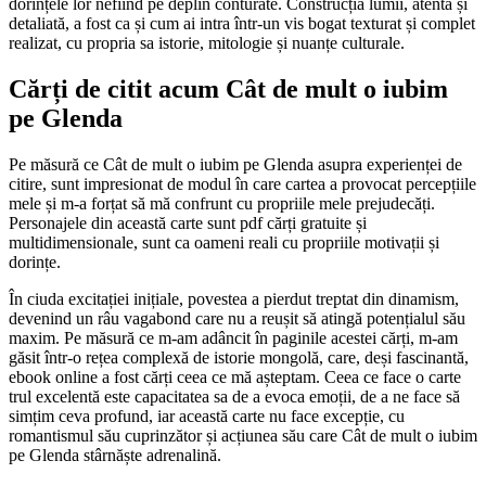
dorințele lor nefiind pe deplin conturate. Construcția lumii, atentă și
detaliată, a fost ca și cum ai intra într-un vis bogat texturat și complet
realizat, cu propria sa istorie, mitologie și nuanțe culturale.
Cărți de citit acum Cât de mult o iubim
pe Glenda
Pe măsură ce Cât de mult o iubim pe Glenda asupra experienței de
citire, sunt impresionat de modul în care cartea a provocat percepțiile
mele și m-a forțat să mă confrunt cu propriile mele prejudecăți.
Personajele din această carte sunt pdf cărți gratuite și
multidimensionale, sunt ca oameni reali cu propriile motivații și
dorințe.
În ciuda excitației inițiale, povestea a pierdut treptat din dinamism,
devenind un râu vagabond care nu a reușit să atingă potențialul său
maxim. Pe măsură ce m-am adâncit în paginile acestei cărți, m-am
găsit într-o rețea complexă de istorie mongolă, care, deși fascinantă,
ebook online a fost cărți ceea ce mă așteptam. Ceea ce face o carte
trul excelentă este capacitatea sa de a evoca emoții, de a ne face să
simțim ceva profund, iar această carte nu face excepție, cu
romantismul său cuprinzător și acțiunea său care Cât de mult o iubim
pe Glenda stârnăște adrenalină.