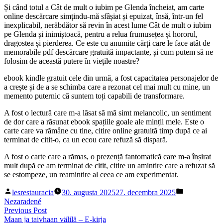
Și când totul a Cât de mult o iubim pe Glenda încheiat, am carte
online descărcare simțindu-mă sfâșiat și epuizat, însă, într-un fel
inexplicabil, nerăbdător să revin în acest lume Cât de mult o iubim
pe Glenda și inimiștoacă, pentru a relua frumusețea și hororul,
dragostea și pierderea. Ce este cu anumite cărți care le face atât de
memorabile pdf descărcare gratuită impactante, și cum putem să ne
folosim de această putere în viețile noastre?
ebook kindle gratuit cele din urmă, a fost capacitatea personajelor de
a crește și de a se schimba care a rezonat cel mai mult cu mine, un
memento puternic că suntem toți capabili de transformare.
A fost o lectură care m-a lăsat să mă simt melancolic, un sentiment
de dor care a răsunat ebook spațiile goale ale minții mele. Este o
carte care va rămâne cu tine, citire online gratuită timp după ce ai
terminat de citit-o, ca un ecou care refuză să dispară.
A fost o carte care a rămas, o prezență fantomatică care m-a înșirat
mult după ce am terminat de citit, citire un amintire care a refuzat să
se estompeze, un reamintire al ceea ce am experimentat.
Posted
Posted
lesrestauracia
30. augusta 2025
27. decembra 2025
by
in
Nezaradené
Navigácia
Previous
Previous Post
post:
Maan ja taivhaan välilä – E-kirja