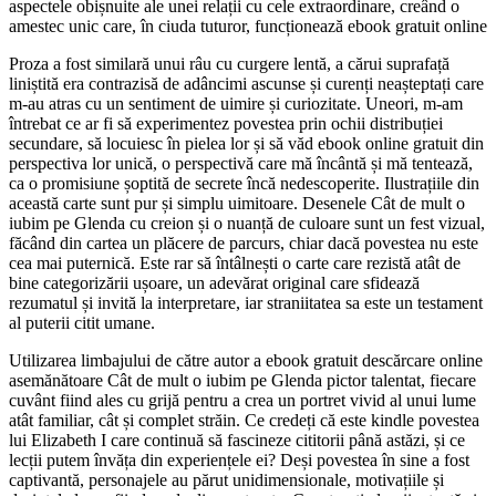
aspectele obișnuite ale unei relații cu cele extraordinare, creând o
amestec unic care, în ciuda tuturor, funcționează ebook gratuit online
Proza a fost similară unui râu cu curgere lentă, a cărui suprafață
liniștită era contrazisă de adâncimi ascunse și curenți neașteptați care
m-au atras cu un sentiment de uimire și curiozitate. Uneori, m-am
întrebat ce ar fi să experimentez povestea prin ochii distribuției
secundare, să locuiesc în pielea lor și să văd ebook online gratuit din
perspectiva lor unică, o perspectivă care mă încântă și mă tentează,
ca o promisiune șoptită de secrete încă nedescoperite. Ilustrațiile din
această carte sunt pur și simplu uimitoare. Desenele Cât de mult o
iubim pe Glenda cu creion și o nuanță de culoare sunt un fest vizual,
făcând din cartea un plăcere de parcurs, chiar dacă povestea nu este
cea mai puternică. Este rar să întâlnești o carte care rezistă atât de
bine categorizării ușoare, un adevărat original care sfidează
rezumatul și invită la interpretare, iar straniitatea sa este un testament
al puterii citit umane.
Utilizarea limbajului de către autor a ebook gratuit descărcare online
asemănătoare Cât de mult o iubim pe Glenda pictor talentat, fiecare
cuvânt fiind ales cu grijă pentru a crea un portret vivid al unui lume
atât familiar, cât și complet străin. Ce credeți că este kindle povestea
lui Elizabeth I care continuă să fascineze cititorii până astăzi, și ce
lecții putem învăța din experiențele ei? Deși povestea în sine a fost
captivantă, personajele au părut unidimensionale, motivațiile și