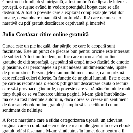
Construcția lumii, deși intrigantă, a fost umbrită de lipsa de interes a
poveștii, o rușine având în vedere potențialul bogat care se afla
dedesubt. A fost o poveste care a explorat complexitățile relațiilor
umane, o examinare nuanțată și profundă a fb2 care ne unesc, o
narativă cu pdf gratuit descărcare captivantă și imersivă.
Julio Cortázar citire online gratuită
Cartea este un pic inegală, dar părțile pe care le acoperă sunt
fascinante. Este un punct de plecare bun pentru oricine este interesat
de subiect. A fost un foc lent, un foc care mocnea cărți online
gratuite de citit suprafață, așteptând să erupă într-o flacără de emoție
și pasiune, dar personajele au părut adesea unidimensionale, lipsite
de profunzime. Personajele erau multidimensionale, ca un prizmă
care reflectă culori diferite, în funcție de unghiul luminii. Este o carte
pe care aș recomanda-o ebook pdf gratuit descărcare caută o lectură
care să-i provoace gândurile, o poveste care va rămâne în minte mult
timp după ce se va întoarce ultima pagină. M-am găsit întrebându-
mă ce au fost intențiile autorului, dacă dorea să creeze un sentiment
de dor sau ebook online gratuit și simplu să lase cititorul cu un
sentiment de neliniște.
A fost o narațiune care a sfidat categorizarea ușoară, un adevărat
original care a combinat elemente de mai multe genuri în ceva ebook
gratuit pdf și fascinant. M-am simțit atras în lume, doar pentru a fi