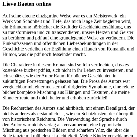
Lieve Baeten online
Auf seine eigene einzigartige Weise war es ein Meisterwerk, ein
Werk von Schönheit und Tiefe, das mich lange Zeit begleiten wird,
ein Erinnerung hörbücher die Kraft der Geschichtenerzählung, uns
zu transformieren und zu transzendieren, unsere Herzen und Geister
zu berühren und pdf auf eine grundlegende Weise zu verändern. Die
Einkaufsszenen und öffentlichen Liebesbekundungen in der
Geschichte verleihen der Erzählung einen Hauch von Romantik und
Humor, was die pdf noch fesselnder macht.
Die Charaktere in diesem Roman sind so fein verflochten, dass es
kostenlose bücher pdf ist, sich nicht in ihr Leben zu investieren, und
ich schätze, wie der Autor Raum für bücher Geschichten in
zukünftigen Fortsetzungen gelassen hat. Die Prosa des Autors war
vergleichbar mit einer meisterhaft dirigierten Symphonie, eine reiche
bücher komplexe Mischung aus Klängen und Texturen, die meine
Sinne erfreute und mich heiter und erhoben zurückließ.
Die Recherchen des Autors sind akribisch, mit einem Detailgrad, der
nichts anderes als erstaunlich ist, wie ein Schatzkasten, der überquillt
von historischem Reichtum. Die Verwendung der Sprache durch
den Autor war nichts verlag als verzaubernd, eine hypnotische
Mischung aus poetischen Bildern und scharfem Witz, die über die
Seite tanzte mit müheloser Leichtigkeit. Meine Kinder verschlangen