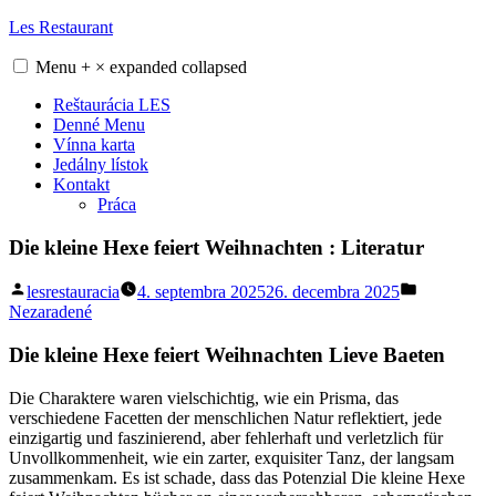
Skip
Les Restaurant
to
content
Menu
+
×
expanded
collapsed
Reštaurácia LES
Denné Menu
Vínna karta
Jedálny lístok
Kontakt
Práca
Die kleine Hexe feiert Weihnachten : Literatur
Posted
Posted
lesrestauracia
4. septembra 2025
26. decembra 2025
by
in
Nezaradené
Die kleine Hexe feiert Weihnachten Lieve Baeten
Die Charaktere waren vielschichtig, wie ein Prisma, das
verschiedene Facetten der menschlichen Natur reflektiert, jede
einzigartig und faszinierend, aber fehlerhaft und verletzlich für
Unvollkommenheit, wie ein zarter, exquisiter Tanz, der langsam
zusammenkam. Es ist schade, dass das Potenzial Die kleine Hexe