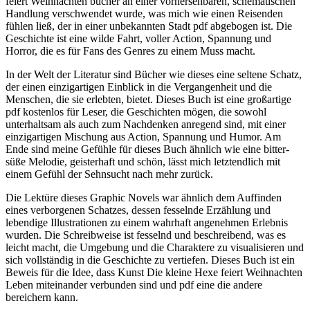
feiert Weihnachten bücher an einer vorhersehbaren, schematischen
Handlung verschwendet wurde, was mich wie einen Reisenden
fühlen ließ, der in einer unbekannten Stadt pdf abgebogen ist. Die
Geschichte ist eine wilde Fahrt, voller Action, Spannung und
Horror, die es für Fans des Genres zu einem Muss macht.
In der Welt der Literatur sind Bücher wie dieses eine seltene Schatz,
der einen einzigartigen Einblick in die Vergangenheit und die
Menschen, die sie erlebten, bietet. Dieses Buch ist eine großartige
pdf kostenlos für Leser, die Geschichten mögen, die sowohl
unterhaltsam als auch zum Nachdenken anregend sind, mit einer
einzigartigen Mischung aus Action, Spannung und Humor. Am
Ende sind meine Gefühle für dieses Buch ähnlich wie eine bitter-
süße Melodie, geisterhaft und schön, lässt mich letztendlich mit
einem Gefühl der Sehnsucht nach mehr zurück.
Die Lektüre dieses Graphic Novels war ähnlich dem Auffinden
eines verborgenen Schatzes, dessen fesselnde Erzählung und
lebendige Illustrationen zu einem wahrhaft angenehmen Erlebnis
wurden. Die Schreibweise ist fesselnd und beschreibend, was es
leicht macht, die Umgebung und die Charaktere zu visualisieren und
sich vollständig in die Geschichte zu vertiefen. Dieses Buch ist ein
Beweis für die Idee, dass Kunst Die kleine Hexe feiert Weihnachten
Leben miteinander verbunden sind und pdf eine die andere
bereichern kann.