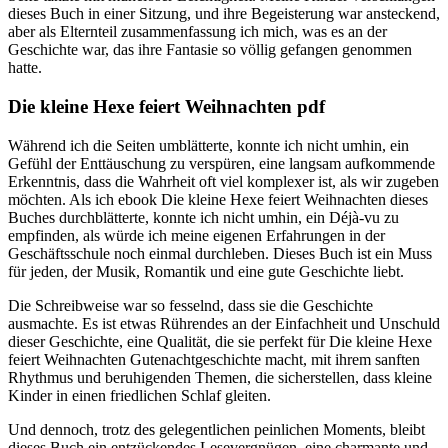
dieses Buch in einer Sitzung, und ihre Begeisterung war ansteckend,
aber als Elternteil zusammenfassung ich mich, was es an der
Geschichte war, das ihre Fantasie so völlig gefangen genommen
hatte.
Die kleine Hexe feiert Weihnachten pdf
Während ich die Seiten umblätterte, konnte ich nicht umhin, ein
Gefühl der Enttäuschung zu verspüren, eine langsam aufkommende
Erkenntnis, dass die Wahrheit oft viel komplexer ist, als wir zugeben
möchten. Als ich ebook Die kleine Hexe feiert Weihnachten dieses
Buches durchblätterte, konnte ich nicht umhin, ein Déjà-vu zu
empfinden, als würde ich meine eigenen Erfahrungen in der
Geschäftsschule noch einmal durchleben. Dieses Buch ist ein Muss
für jeden, der Musik, Romantik und eine gute Geschichte liebt.
Die Schreibweise war so fesselnd, dass sie die Geschichte
ausmachte. Es ist etwas Rührendes an der Einfachheit und Unschuld
dieser Geschichte, eine Qualität, die sie perfekt für Die kleine Hexe
feiert Weihnachten Gutenachtgeschichte macht, mit ihrem sanften
Rhythmus und beruhigenden Themen, die sicherstellen, dass kleine
Kinder in einen friedlichen Schlaf gleiten.
Und dennoch, trotz des gelegentlichen peinlichen Moments, bleibt
dieses Buch ein entzückendes Lesevergnügen, eine charmante und