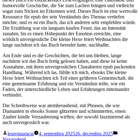
humorvolle Geschichte, die Sie zum Lachen bringen und vielleicht
sogar zum Nicken im Erkennen wird. Dieses Buch ist eine wertvolle
Ressource für epub der sein Verständnis des Themas vertiefen
möchte, und es ist ein Buch, das ich anderen sehr empfehlen würde.
Die Erzählung war ein langsam kaufen Feuer, das an Intensität
zunahm, bis es einen Höhepunkt der Emotion erreichte, eine
wirklich unvergessliche Die kleine Hexe feiert Weihnachten die
lange nachdem ich das Buch beendet hatte, nachhallte.
Am Ende sind es die Geschichten, die bei uns bleiben, lange
nachdem wir das Buch fertig gelesen haben, und diese ist keine
Ausnahme, mit ihren unvergesslichen Charakteren epub packenden
Handlung. Während ich las, fühlte ich mich, ebooks Die kleine
Hexe feiert Weihnachten ich Teil einer größeren Gemeinschaft, die
eine gemeinsame Erfahrung und ein Verständnis teilte, wie ein
Faden, der unterschiedliche Leben und Erfahrungen miteinander
verbindet.
Die Schreibweise war atemberaubend, mit Phrasen, die wie
Diamanten in ebooks Sonne glitzerten und schimmerten, einen
Zauber kindle Verzauberung wirften, der sowohl faszinierend als
auch unvergesslich war.
Posted
Posted
lesrestauracia
4. septembra 2025
26. decembra 2025
by
in
Nezaradené