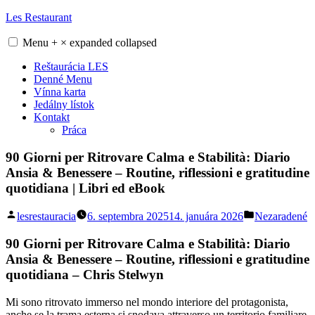
Skip
Les Restaurant
to
content
Menu
+
×
expanded
collapsed
Reštaurácia LES
Denné Menu
Vínna karta
Jedálny lístok
Kontakt
Práca
90 Giorni per Ritrovare Calma e Stabilità: Diario
Ansia & Benessere – Routine, riflessioni e gratitudine
quotidiana | Libri ed eBook
Posted
Posted
lesrestauracia
6. septembra 2025
14. januára 2026
Nezaradené
by
in
90 Giorni per Ritrovare Calma e Stabilità: Diario
Ansia & Benessere – Routine, riflessioni e gratitudine
quotidiana – Chris Stelwyn
Mi sono ritrovato immerso nel mondo interiore del protagonista,
anche se la trama esterna si snodava attraverso un territorio familiare.