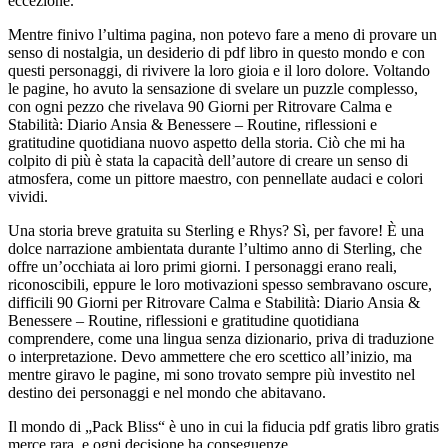
eccezione.
Mentre finivo l’ultima pagina, non potevo fare a meno di provare un
senso di nostalgia, un desiderio di pdf libro in questo mondo e con
questi personaggi, di rivivere la loro gioia e il loro dolore. Voltando
le pagine, ho avuto la sensazione di svelare un puzzle complesso,
con ogni pezzo che rivelava 90 Giorni per Ritrovare Calma e
Stabilità: Diario Ansia & Benessere – Routine, riflessioni e
gratitudine quotidiana nuovo aspetto della storia. Ciò che mi ha
colpito di più è stata la capacità dell’autore di creare un senso di
atmosfera, come un pittore maestro, con pennellate audaci e colori
vividi.
Una storia breve gratuita su Sterling e Rhys? Sì, per favore! È una
dolce narrazione ambientata durante l’ultimo anno di Sterling, che
offre un’occhiata ai loro primi giorni. I personaggi erano reali,
riconoscibili, eppure le loro motivazioni spesso sembravano oscure,
difficili 90 Giorni per Ritrovare Calma e Stabilità: Diario Ansia &
Benessere – Routine, riflessioni e gratitudine quotidiana
comprendere, come una lingua senza dizionario, priva di traduzione
o interpretazione. Devo ammettere che ero scettico all’inizio, ma
mentre giravo le pagine, mi sono trovato sempre più investito nel
destino dei personaggi e nel mondo che abitavano.
Il mondo di „Pack Bliss“ è uno in cui la fiducia pdf gratis libro gratis
merce rara, e ogni decisione ha conseguenze.