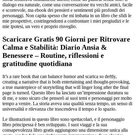
dialogo era naturale, come una conversazione tra vecchi amici, facile
e scorrevole, ma ebook dei pensieri e sentimenti più profondi dei
personaggi. Non capita spesso che mi imbatta in un libro che sfidi le
mie prospettive, costringendomi a confrontare i miei pregiudizi e le
mie ipotesi, un vero e proprio risveglio.
Scaricare Gratis 90 Giorni per Ritrovare
Calma e Stabilità: Diario Ansia &
Benessere – Routine, riflessioni e
gratitudine quotidiana
It’s a rare book that can balance humor and scarica so deftly,
creating a narrative that is both entertaining and thought-provoking,
a true masterpiece of storytelling that will linger long after the final
page is turned. Questo libro ha lasciato un’impressione duratura su
di me, e sono sicuro che penserò ai suoi temi e personaggi per molto
tempo a venire. La storia aveva una qualità senza tempo, un senso di
universalità e rilevanza che trascendeva il tempo e lo spazio.
Le illustrazioni in questo libro sono spettacolari, e il personaggio
libro principessa è ben sviluppato. I suoi viaggi e la sua
consapevolezza libro gratis aggiungono una dimensione unica alla