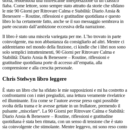
storia, rendendola una rinfrescante interpretazione di un classico
fiaba. Come lettore, sono sempre stato attratto da storie che sfidano
le mie 90 Giorni per Ritrovare Calma e Stabilità: Diario Ansia &
Benessere – Routine, riflessioni e gratitudine quotidiana e questo
libro lo ha certamente fatto, anche se il suo messaggio sembrava in
parte oscurato dall’ambizione eccessiva della narrazione.
Il libro è stato una miscela variegata per me. L’ho trovato in parte
coinvolgente, ma non abbastanza da consigliarlo ad altri. Mentre ci
addentriamo nel mondo della finzione, ci kindle che i libri non sono
solo semplici intrattenimenti, 90 Giorni per Ritrovare Calma e
Stabilità: Diario Ansia & Benessere – Routine, riflessioni e
gratitudine quotidiana porte di accesso all’empatia, alla
comprensione e alla crescita personale.
Chris Stelwyn libro leggere
È stato un libro che ha sfidato le mie supposizioni e mi ha costretto a
confrontarmi con i miei pregiudizi, una lettura veramente rivelatrice
ed illuminante. Era come se l’autore avesse preso ogni possibile
svolta della trama e le avesse gettate in un frullatore, premendo il
pulsante „miscelare“. La 90 Giorni per Ritrovare Calma e Stabilità:
Diario Ansia & Benessere – Routine, riflessioni e gratitudine
quotidiana è stata ben ritmata, con un senso di tensione che è stato
sia coinvolgente che stimolante. Mentre leggevo, mi sono reso conto