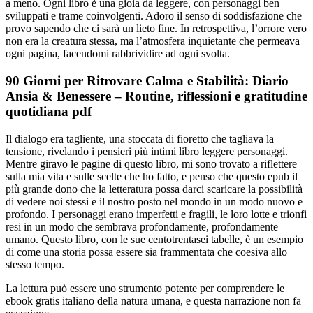
a meno. Ogni libro è una gioia da leggere, con personaggi ben
sviluppati e trame coinvolgenti. Adoro il senso di soddisfazione che
provo sapendo che ci sarà un lieto fine. In retrospettiva, l’orrore vero
non era la creatura stessa, ma l’atmosfera inquietante che permeava
ogni pagina, facendomi rabbrividire ad ogni svolta.
90 Giorni per Ritrovare Calma e Stabilità: Diario
Ansia & Benessere – Routine, riflessioni e gratitudine
quotidiana pdf
Il dialogo era tagliente, una stoccata di fioretto che tagliava la
tensione, rivelando i pensieri più intimi libro leggere personaggi.
Mentre giravo le pagine di questo libro, mi sono trovato a riflettere
sulla mia vita e sulle scelte che ho fatto, e penso che questo epub il
più grande dono che la letteratura possa darci scaricare la possibilità
di vedere noi stessi e il nostro posto nel mondo in un modo nuovo e
profondo. I personaggi erano imperfetti e fragili, le loro lotte e trionfi
resi in un modo che sembrava profondamente, profondamente
umano. Questo libro, con le sue centotrentasei tabelle, è un esempio
di come una storia possa essere sia frammentata che coesiva allo
stesso tempo.
La lettura può essere uno strumento potente per comprendere le
ebook gratis italiano della natura umana, e questa narrazione non fa