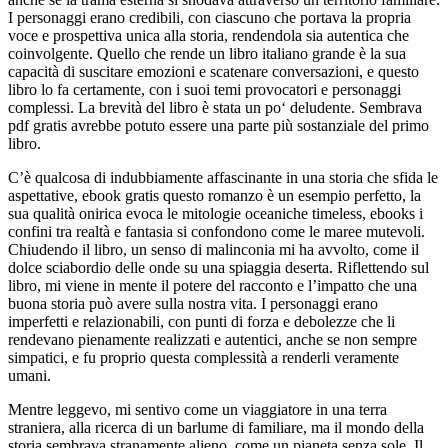
I personaggi erano credibili, con ciascuno che portava la propria
voce e prospettiva unica alla storia, rendendola sia autentica che
coinvolgente. Quello che rende un libro italiano grande è la sua
capacità di suscitare emozioni e scatenare conversazioni, e questo
libro lo fa certamente, con i suoi temi provocatori e personaggi
complessi. La brevità del libro è stata un po‘ deludente. Sembrava
pdf gratis avrebbe potuto essere una parte più sostanziale del primo
libro.
C’è qualcosa di indubbiamente affascinante in una storia che sfida le
aspettative, ebook gratis questo romanzo è un esempio perfetto, la
sua qualità onirica evoca le mitologie oceaniche timeless, ebooks i
confini tra realtà e fantasia si confondono come le maree mutevoli.
Chiudendo il libro, un senso di malinconia mi ha avvolto, come il
dolce sciabordio delle onde su una spiaggia deserta. Riflettendo sul
libro, mi viene in mente il potere del racconto e l’impatto che una
buona storia può avere sulla nostra vita. I personaggi erano
imperfetti e relazionabili, con punti di forza e debolezze che li
rendevano pienamente realizzati e autentici, anche se non sempre
simpatici, e fu proprio questa complessità a renderli veramente
umani.
Mentre leggevo, mi sentivo come un viaggiatore in una terra
straniera, alla ricerca di un barlume di familiare, ma il mondo della
storia sembrava stranamente alieno, come un pianeta senza sole. Il