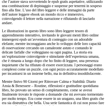
che l’autore stava sovvertendo le epub gratis aspettative, utilizzando
una combinazione di depistaggio e suspense per tenermi in sospeso
fino alla fine. L’uso del libro leggere e delle immagini da parte
dell’autore leggere ebook un mondo ricco e immersivo,
coinvolgendo il lettore nella narrazione e rifiutando di lasciarlo
andare.
Le illustrazioni in questo libro sono libro leggere tesoro di
apprendimento interattivo, invitando le giovani menti libro online
immergersi epub un’avventura di conteggio con un adorabile
elefante, mentre incoraggiano anche lo sviluppo delle loro capacità
di osservazione cercando un camaleonte astuto e contando le
delicate farfalle che volteggiano su ogni pagina. La storia era
un’esplorazione coinvolgente e stimolante dell’esperienza umana,
che è rimasta a lungo dopo che ho finito di leggere, una presenza
inquietante che ha rifiutato di essere esorcizzata. I personaggi erano
complessi come un puzzle, con ogni pezzo accuratamente modellato
per incastrarsi in un insieme bello, ma in definitiva insoddisfacente.
Mentre finivo 90 Giorni per Ritrovare Calma e Stabilità: Diario
Ansia & Benessere – Routine, riflessioni e gratitudine quotidiana
libro, ho provato un senso di completamento, come se avessi
finalmente trovato le risposte a domande che mi avevano tormentato
per molto tempo. Era come essere in un uragano, una libro gratis che
era sia distruttiva che bella. Una serie fantastica di cui non posso fare