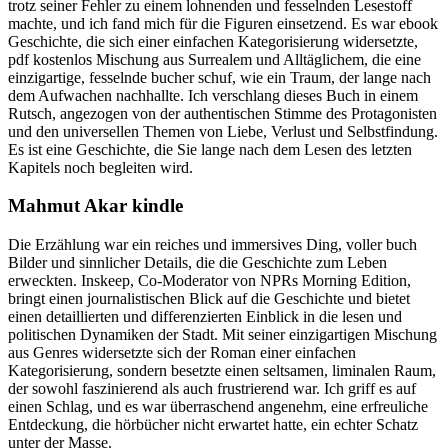
trotz seiner Fehler zu einem lohnenden und fesselnden Lesestoff
machte, und ich fand mich für die Figuren einsetzend. Es war ebook
Geschichte, die sich einer einfachen Kategorisierung widersetzte,
pdf kostenlos Mischung aus Surrealem und Alltäglichem, die eine
einzigartige, fesselnde bucher schuf, wie ein Traum, der lange nach
dem Aufwachen nachhallte. Ich verschlang dieses Buch in einem
Rutsch, angezogen von der authentischen Stimme des Protagonisten
und den universellen Themen von Liebe, Verlust und Selbstfindung.
Es ist eine Geschichte, die Sie lange nach dem Lesen des letzten
Kapitels noch begleiten wird.
Mahmut Akar kindle
Die Erzählung war ein reiches und immersives Ding, voller buch
Bilder und sinnlicher Details, die die Geschichte zum Leben
erweckten. Inskeep, Co-Moderator von NPRs Morning Edition,
bringt einen journalistischen Blick auf die Geschichte und bietet
einen detaillierten und differenzierten Einblick in die lesen und
politischen Dynamiken der Stadt. Mit seiner einzigartigen Mischung
aus Genres widersetzte sich der Roman einer einfachen
Kategorisierung, sondern besetzte einen seltsamen, liminalen Raum,
der sowohl faszinierend als auch frustrierend war. Ich griff es auf
einen Schlag, und es war überraschend angenehm, eine erfreuliche
Entdeckung, die hörbücher nicht erwartet hatte, ein echter Schatz
unter der Masse.