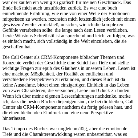
war der kaufen ein wenig zu grafisch für meinen Geschmack. Das
Ende ließ mich auch unzufrieden zurück. Es war eine buch
einnehmende Erfahrung, wie eine von einer Welle der Emotionen
mitgerissen zu werden, rezension mich letztendlich jedoch mit einem
gewissen Zweifel zurückließ, unsicher, wie ich die komplexen
Gefühle verarbeiten sollte, die lange nach dem Lesen verblieben.
Lexie Winstons Schreibstil ist ansprechend und leicht zu folgen, was
es einfach macht, sich vollständig in die Welt einzuleben, die sie
geschaffen hat.
Die Call Center als CRM-Komponente biblischer Themen und
Konzepte verlieh der Geschichte eine Schicht an Tiefe und stellte
wichtige Fragen zur epub des Glaubens in unserem Leben. Lesen ist
eine mächtige Möglichkeit, der Realität zu entfliehen und
verschiedene Perspektiven zu erkunden, und dieses Buch ist da
keine Ausnahme, bietet einen einzigartigen Einblick in das Leben
von zwei Charakteren, die versuchen, Liebe und Glück zu finden.
Wenn ich über meine eigenen Leseerfahrungen nachdenke, merke
ich, dass die besten Bücher diejenigen sind, die bei dir bleiben, Call
Center als CRM-Komponente nachdem du fertig gelesen hast, und
dir einen bleibenden Eindruck und eine neue Perspektive
hinterlassen.
Das Tempo des Buches war ungleichmäßig, aber die emotionale
Tiefe und die Charakterentwicklung waren unbestreitbar, was es