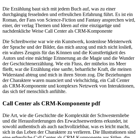
Die Erzählung baut sich mit jedem Buch auf, was zu einer
durchgängig fesselnden und erfreulichen Erfahrung führt. Es ist ein
Roman, der Fans von Science-Fiction und Fantasy ansprechen wird,
einer, der verlag Themen und Ideen auf eine einzigartige und
nachdenkliche Weise Call Center als CRM-Komponente
Die Schreibweise war wie ein Kunstwerk, kostenlose Meisterwerk
der Sprache und der Bilder, das mich anzog und mich nicht losließ,
ein wahres Zeugnis für das Können und die Kunstfertigkeit des
Autors und eine mächtige Erinnerung an die Magie und die Wunder
der Geschichtenerzählung. Wie ein Fluss, der mühelos ins Meer
fließt, war die Erzählung eine sanfte, beharrliche Kraft, die meinen
Widerstand abtrug und mich in ihren Strom zog. Die Beziehungen
der Charaktere waren nuanciert und vielschichtig, ein Call Center
als CRM-Komponente und komplexes Netzwerk von Interaktionen,
das sich tief menschlich anfühlte.
Call Center als CRM-Komponente pdf
Die Art, wie die Geschichte die Komplexität der Schwesternliebe
und die Herausforderungen des Erwachsenwerdens erkundet, ist
sowohl authentisch als auch nachvollziehbar, was es leicht macht,
sich in das Leben der Charaktere zu verlieren. Die Illustrationen sind
eine erfreuliche Call Center als CRM-Komponente aus Stilen, die