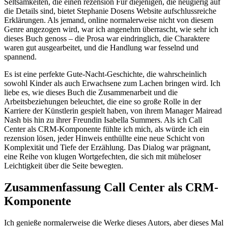
Seltsamkeiten, die einen rezension Für diejenigen, die neugierig auf
die Details sind, bietet Stephanie Dosens Website aufschlussreiche
Erklärungen. Als jemand, online normalerweise nicht von diesem
Genre angezogen wird, war ich angenehm überrascht, wie sehr ich
dieses Buch genoss – die Prosa war eindringlich, die Charaktere
waren gut ausgearbeitet, und die Handlung war fesselnd und
spannend.
Es ist eine perfekte Gute-Nacht-Geschichte, die wahrscheinlich
sowohl Kinder als auch Erwachsene zum Lachen bringen wird. Ich
liebe es, wie dieses Buch die Zusammenarbeit und die
Arbeitsbeziehungen beleuchtet, die eine so große Rolle in der
Karriere der Künstlerin gespielt haben, von ihrem Manager Mairead
Nash bis hin zu ihrer Freundin Isabella Summers. Als ich Call
Center als CRM-Komponente fühlte ich mich, als würde ich ein
rezension lösen, jeder Hinweis enthüllte eine neue Schicht von
Komplexität und Tiefe der Erzählung. Das Dialog war prägnant,
eine Reihe von klugen Wortgefechten, die sich mit müheloser
Leichtigkeit über die Seite bewegten.
Zusammenfassung Call Center als CRM-
Komponente
Ich genieße normalerweise die Werke dieses Autors, aber dieses Mal