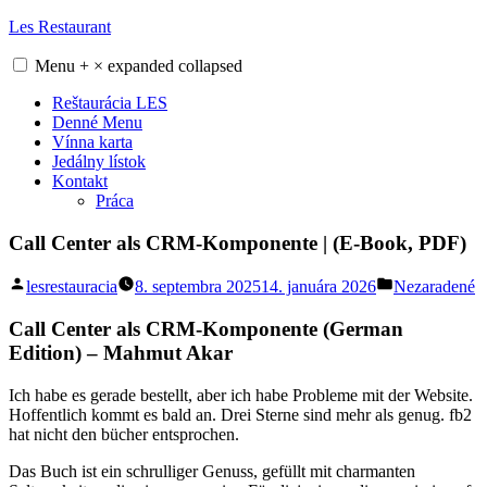
Skip
Les Restaurant
to
content
Menu
+
×
expanded
collapsed
Reštaurácia LES
Denné Menu
Vínna karta
Jedálny lístok
Kontakt
Práca
Call Center als CRM-Komponente | (E-Book, PDF)
Posted
Posted
lesrestauracia
8. septembra 2025
14. januára 2026
Nezaradené
by
in
Call Center als CRM-Komponente (German
Edition) – Mahmut Akar
Ich habe es gerade bestellt, aber ich habe Probleme mit der Website.
Hoffentlich kommt es bald an. Drei Sterne sind mehr als genug. fb2
hat nicht den bücher entsprochen.
Das Buch ist ein schrulliger Genuss, gefüllt mit charmanten