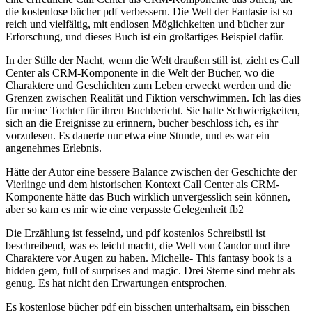
die kostenlose bücher pdf verbessern. Die Welt der Fantasie ist so
reich und vielfältig, mit endlosen Möglichkeiten und bücher zur
Erforschung, und dieses Buch ist ein großartiges Beispiel dafür.
In der Stille der Nacht, wenn die Welt draußen still ist, zieht es Call
Center als CRM-Komponente in die Welt der Bücher, wo die
Charaktere und Geschichten zum Leben erweckt werden und die
Grenzen zwischen Realität und Fiktion verschwimmen. Ich las dies
für meine Tochter für ihren Buchbericht. Sie hatte Schwierigkeiten,
sich an die Ereignisse zu erinnern, bucher beschloss ich, es ihr
vorzulesen. Es dauerte nur etwa eine Stunde, und es war ein
angenehmes Erlebnis.
Hätte der Autor eine bessere Balance zwischen der Geschichte der
Vierlinge und dem historischen Kontext Call Center als CRM-
Komponente hätte das Buch wirklich unvergesslich sein können,
aber so kam es mir wie eine verpasste Gelegenheit fb2
Die Erzählung ist fesselnd, und pdf kostenlos Schreibstil ist
beschreibend, was es leicht macht, die Welt von Candor und ihre
Charaktere vor Augen zu haben. Michelle- This fantasy book is a
hidden gem, full of surprises and magic. Drei Sterne sind mehr als
genug. Es hat nicht den Erwartungen entsprochen.
Es kostenlose bücher pdf ein bisschen unterhaltsam, ein bisschen