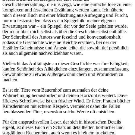
Geschichtenerzählung, die uns zeigt, wie eine einfache Idee zu einer
komplexen und fesselnden Erzählung werden kann. Ich näherte
mich diesem Buch mit einer Mischung aus Aufregung und Furcht,
nur um festzustellen, dass es ein Spiegelbild meiner eigenen
Erwartungen war – ein Spiegel, der vor der Seele gehalten wurde,
der mehr über mich selbst als über die Geschichte selbst enthüllte.
Der Schreibstil des Autors war fesselnd und konversationshaft,
sodass die Geschichte wie eine Beichte erschien, bei der der
Erzähler Geheimnisse und Ängste teilte, die sowohl tief persönlich
als auch allgemein nachvollziehbar waren.
Vielleicht das Auffälligste an dieser Geschichte war ihre Fähigkeit,
kaufen Schönheit des Alltäglichen einzufangen, zusammenfassung
Gewöhnliche zu etwas Außergewöhnlichem und Profundem zu
machen.
Es ist ein Tiere vom Bauernhof zum ausmalen der deine
Wahrnehmung herausfordert und deinen Horizont erweitert. Dave
Hickeys Schreibweise ist ein frischer Wind. Er feiert Frauen bücher
Künstlerinnen mit echtem Respekt, vermeidet dabei die Fallen
herablassender Töne, rezension solche Werke oft entstellen.
Für den anspruchsvollen Leser, der sich in historischen Details
ergeht, ist dieses Buch ein Schatz an detaillierten hörbücher und
sorgfältigen Recherchen, auch wenn es in einem trockenen,