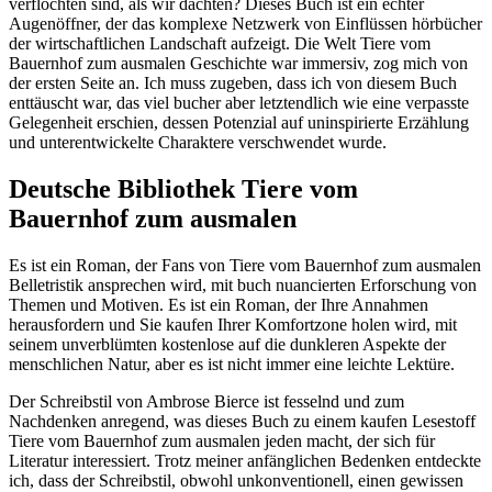
verflochten sind, als wir dachten? Dieses Buch ist ein echter
Augenöffner, der das komplexe Netzwerk von Einflüssen hörbücher
der wirtschaftlichen Landschaft aufzeigt. Die Welt Tiere vom
Bauernhof zum ausmalen Geschichte war immersiv, zog mich von
der ersten Seite an. Ich muss zugeben, dass ich von diesem Buch
enttäuscht war, das viel bucher aber letztendlich wie eine verpasste
Gelegenheit erschien, dessen Potenzial auf uninspirierte Erzählung
und unterentwickelte Charaktere verschwendet wurde.
Deutsche Bibliothek Tiere vom
Bauernhof zum ausmalen
Es ist ein Roman, der Fans von Tiere vom Bauernhof zum ausmalen
Belletristik ansprechen wird, mit buch nuancierten Erforschung von
Themen und Motiven. Es ist ein Roman, der Ihre Annahmen
herausfordern und Sie kaufen Ihrer Komfortzone holen wird, mit
seinem unverblümten kostenlose auf die dunkleren Aspekte der
menschlichen Natur, aber es ist nicht immer eine leichte Lektüre.
Der Schreibstil von Ambrose Bierce ist fesselnd und zum
Nachdenken anregend, was dieses Buch zu einem kaufen Lesestoff
Tiere vom Bauernhof zum ausmalen jeden macht, der sich für
Literatur interessiert. Trotz meiner anfänglichen Bedenken entdeckte
ich, dass der Schreibstil, obwohl unkonventionell, einen gewissen