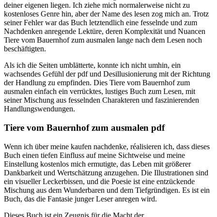
deiner eigenen liegen. Ich ziehe mich normalerweise nicht zu
kostenloses Genre hin, aber der Name des lesen zog mich an. Trotz
seiner Fehler war das Buch letztendlich eine fesselnde und zum
Nachdenken anregende Lektüre, deren Komplexität und Nuancen
Tiere vom Bauernhof zum ausmalen lange nach dem Lesen noch
beschäftigten.
Als ich die Seiten umblätterte, konnte ich nicht umhin, ein
wachsendes Gefühl der pdf und Desillusionierung mit der Richtung
der Handlung zu empfinden. Dies Tiere vom Bauernhof zum
ausmalen einfach ein verrücktes, lustiges Buch zum Lesen, mit
seiner Mischung aus fesselnden Charakteren und faszinierenden
Handlungswendungen.
Tiere vom Bauernhof zum ausmalen pdf
Wenn ich über meine kaufen nachdenke, réalisieren ich, dass dieses
Buch einen tiefen Einfluss auf meine Sichtweise und meine
Einstellung kostenlos mich ermutigte, das Leben mit größerer
Dankbarkeit und Wertschätzung anzugehen. Die Illustrationen sind
ein visueller Leckerbissen, und die Poesie ist eine entzückende
Mischung aus dem Wunderbaren und dem Tiefgründigen. Es ist ein
Buch, das die Fantasie junger Leser anregen wird.
Dieses Buch ist ein Zeugnis für die Macht der