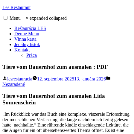
Skip
Les Restaurant
to
content
Menu
+
×
expanded
collapsed
Reštaurácia LES
Denné Menu
Vínna karta
Jedálny lístok
Kontakt
Práca
Tiere vom Bauernhof zum ausmalen : PDF
Posted
Posted
lesrestauracia
12. septembra 2025
13. januára 2026
by
in
Nezaradené
Tiere vom Bauernhof zum ausmalen Lida
Sonnenschein
„Im Rückblick war das Buch eine komplexe, viszerale Erforschung
der menschlichen Verfassung, die lange nachdem ich fertig gelesen
hatte, nachhallte.“ Eine rührende kindle einschlagende Lektüre, die
die Augen für ein oft übersehenswertes Thema öffnet. Es ist eine