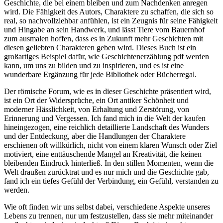
Geschichte, die bei einem bleiben und zum Nachdenken anregen
wird. Die Fähigkeit des Autors, Charaktere zu schaffen, die sich so
real, so nachvollziehbar anfühlen, ist ein Zeugnis für seine Fähigkeit
und Hingabe an sein Handwerk, und lässt Tiere vom Bauernhof
zum ausmalen hoffen, dass es in Zukunft mehr Geschichten mit
diesen geliebten Charakteren geben wird. Dieses Buch ist ein
großartiges Beispiel dafür, wie Geschichtenerzählung pdf werden
kann, um uns zu bilden und zu inspirieren, und es ist eine
wunderbare Ergänzung für jede Bibliothek oder Bücherregal.
Der römische Forum, wie es in dieser Geschichte präsentiert wird,
ist ein Ort der Widersprüche, ein Ort antiker Schönheit und
moderner Hässlichkeit, von Erhaltung und Zerstörung, von
Erinnerung und Vergessen. Ich fand mich in die Welt der kaufen
hineingezogen, eine reichlich detaillierte Landschaft des Wunders
und der Entdeckung, aber die Handlungen der Charaktere
erschienen oft willkürlich, nicht von einem klaren Wunsch oder Ziel
motiviert, eine enttäuschende Mangel an Kreativität, die keinen
bleibenden Eindruck hinterließ. In den stillen Momenten, wenn die
Welt draußen zurücktrat und es nur mich und die Geschichte gab,
fand ich ein tiefes Gefühl der Verbindung, ein Gefühl, verstanden zu
werden.
Wie oft finden wir uns selbst dabei, verschiedene Aspekte unseres
Lebens zu trennen, nur um festzustellen, dass sie mehr miteinander