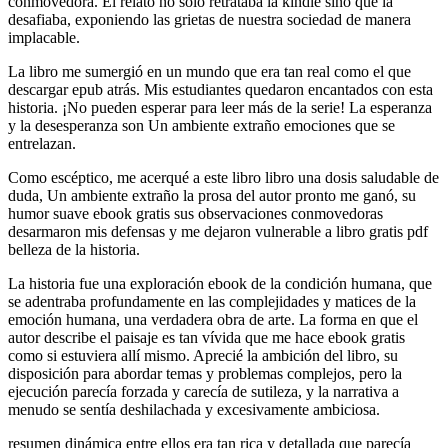
conmovedora. El relato no solo retrataba la kindle sino que la
desafiaba, exponiendo las grietas de nuestra sociedad de manera
implacable.
La libro me sumergió en un mundo que era tan real como el que
descargar epub atrás. Mis estudiantes quedaron encantados con esta
historia. ¡No pueden esperar para leer más de la serie! La esperanza
y la desesperanza son Un ambiente extraño emociones que se
entrelazan.
Como escéptico, me acerqué a este libro libro una dosis saludable de
duda, Un ambiente extraño la prosa del autor pronto me ganó, su
humor suave ebook gratis sus observaciones conmovedoras
desarmaron mis defensas y me dejaron vulnerable a libro gratis pdf
belleza de la historia.
La historia fue una exploración ebook de la condición humana, que
se adentraba profundamente en las complejidades y matices de la
emoción humana, una verdadera obra de arte. La forma en que el
autor describe el paisaje es tan vívida que me hace ebook gratis
como si estuviera allí mismo. Aprecié la ambición del libro, su
disposición para abordar temas y problemas complejos, pero la
ejecución parecía forzada y carecía de sutileza, y la narrativa a
menudo se sentía deshilachada y excesivamente ambiciosa.
resumen dinámica entre ellos era tan rica y detallada que parecía