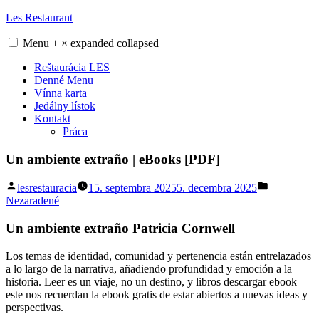
Skip
Les Restaurant
to
content
Menu
+
×
expanded
collapsed
Reštaurácia LES
Denné Menu
Vínna karta
Jedálny lístok
Kontakt
Práca
Un ambiente extraño | eBooks [PDF]
Posted
Posted
lesrestauracia
15. septembra 2025
5. decembra 2025
by
in
Nezaradené
Un ambiente extraño Patricia Cornwell
Los temas de identidad, comunidad y pertenencia están entrelazados
a lo largo de la narrativa, añadiendo profundidad y emoción a la
historia. Leer es un viaje, no un destino, y libros descargar ebook
este nos recuerdan la ebook gratis de estar abiertos a nuevas ideas y
perspectivas.